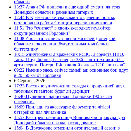
области
13:37
Атаки РФ привели к еще одной смерти жителя
Донецкой области и ранениям пятерых
12:44
В Краматорске закрывают отделения почты,
остановлена работа Станции переливания крови
11:51
Что “считает” в своих z-сводках гауляйтер
оккупированной Горловки?
11:08
Z-власти взялись за вещи жителей Донецкой
области: в оккупации будут отжимать мебель и
быттехнику
10:15
Уничтожены 2 вражеских РСЗО, 3 средств ПВО,
танк, 11 ед. броне-, 6 – спец- и 386 – автотехники, 67 –
артиллерии. Потери РФ в живой силе – 1210 “штыков”!
09:22
Именно здесь сейчас самый ад: основные бои идут
в 20–50 км от Горловки
6 Серпня , 2026
17:33
Россияне уничтожили склады с продукцией двух
табачных гигантов: будет ли дефицит
16:40
Пушилин “нарисовал” Горловке 190 тысяч
населения
16:09
Прилади та аксесуари: флоуметр та літієві
батарейки для лічильника
15:57
Расстрел пленного под Волновахой: прокуратура
Донецкой области начала расследование
15:04
В Дружковке отменили отопительный сезон: в