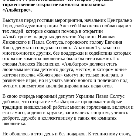
торжественное открытие комнаты школьника
«Альбатрос».
Выступая перед гостями мероприятия, начальник Центрально-
Городской администрации Алексей Ивахненко поблагодарил
тех людей, которые оказали помощь в открытии
«Альбатроса»: народных депутатов Украины Николая
Янковского и Павла Солтуса, городского голову Евгения
Клеп, депутата городского совета Анатолия Тульского и
многих-многих других, без поддержки и содействия которых
открытие комнаты школьника было бы невозможно. По
словам Алексея Ивахненко, «Альбатрос» должен стать
любимым местом детского досуга, местом, в котором юные
жители поселка «Кочегарка» смогут не только поиграть в
различные игры, но и узнать много нового и полезного под
чутким присмотром квалифицированных педагогов.
В свою очередь народный депутат Украины Павел Солтус
добавил, что открытие «Альбатроса» продолжает добрые
традиции внешкольной работы: многие горловчане, включая и
его самого, ходили в кружки, занимались спортом, учились
доброте, дружбе и коллективизму в таких же комнатах
школьника.
Не обошлось в этот день и без подарков. К теннисному столу,