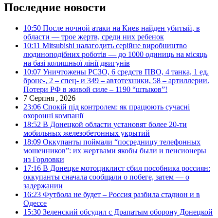
Последние новости
10:50
После ночной атаки на Киев найден убитый, в
области — трое жертв, среди них ребенок
10:11
Mitsubishi налагодить серійне виробництво
людиноподібних роботів — до 1000 одиниць на місяць
на базі колишньої лінії двигунів
10:07
Уничтожены РСЗО, 6 средств ПВО, 4 танка, 1 ед.
броне-, 2 – спец- и 349 – автотехники, 58 – артиллерии.
Потери РФ в живой силе – 1190 “штыков”!
7 Серпня , 2026
23:06
Спокій під контролем: як працюють сучасні
охоронні компанії
18:52
В Донецкой области установят более 20-ти
мобильных железобетонных укрытий
18:09
Оккупанты поймали “посредницу телефонных
мошенников”: их жертвами якобы были и пенсионеры
из Горловки
17:16
В Донецке мотоциклист сбил пособника россиян:
оккупанты сначала сообщали о побеге, затем — о
задержании
16:23
Футбола не будет – Россия разбила стадион и в
Одессе
15:30
Зеленский обсудил с Драпатым оборону Донецкой