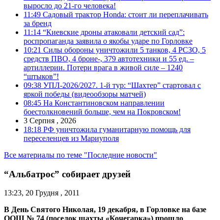
выросло до 21-го человека!
11:49
Садовый трактор Honda: стоит ли переплачивать
за бренд
11:14
“Киевские дроны атаковали детский сад”:
роспропаганда заявила о якобы ударе по Горловке
10:21
Силы обороны уничтожили 5 танков, 4 РСЗО, 5
средств ПВО, 4 броне-, 379 автотехники и 55 ед. –
артиллерии. Потери врага в живой силе – 1240
“штыков”!
09:38
УПЛ-2026/2027. 1-й тур: “Шахтер” стартовал с
яркой победы (видеообзоры матчей)
08:45
На Константиновском направлении
боестолкновений больше, чем на Покровском!
3 Серпня , 2026
18:18
РФ уничтожила гуманитарную помощь для
переселенцев из Мариуполя
Все материалы по теме "Последние новости"
“Альбатрос” собирает друзей
13:23, 20 Грудня , 2011
В День Святого Николая, 19 декабря, в Горловке на базе
ООШ № 74 (поселок шахты «Кочегарка») прошло