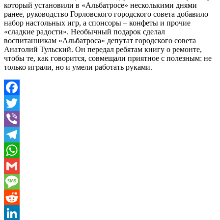
который установили в «Альбатросе» несколькими днями
ранее, руководство Горловского городского совета добавило
набор настольных игр, а спонсоры – конфеты и прочие
«сладкие радости». Необычный подарок сделал
воспитанникам «Альбатроса» депутат городского совета
Анатолий Тульский. Он передал ребятам книгу о ремонте,
чтобы те, как говорится, совмещали приятное с полезным: не
только играли, но и умели работать руками.
Facebook
Twitter
Viber
Telegram
WhatsApp
Gmail
Message
Reddit