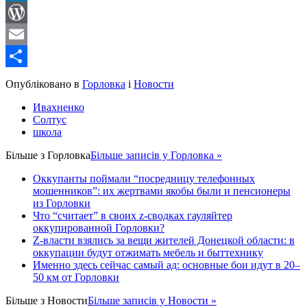
LinkedIn
WordPress
Email
Share
Опубліковано в
Горловка
і
Новости
Ивахненко
Солтус
школа
Більше з
Горловка
Більше записів у Горловка »
Оккупанты поймали “посредницу телефонных
мошенников”: их жертвами якобы были и пенсионеры
из Горловки
Что “считает” в своих z-сводках гауляйтер
оккупированной Горловки?
Z-власти взялись за вещи жителей Донецкой области: в
оккупации будут отжимать мебель и быттехнику
Именно здесь сейчас самый ад: основные бои идут в 20–
50 км от Горловки
Більше з
Новости
Більше записів у Новости »