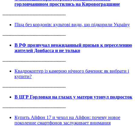
горловчанином простились на Кировоградщине
------------------------------------------
Піца без кордонів: культові види, що підкорили Україну
------------------------------------------
В РФ прозвучал неожиданный призыв к переселению
жителей Донбасса и не только
------------------------------------------
Квадрокоптер із камерою нічного бачення: як вибрати і
купити?
------------------------------------------
В ЦГР Горловки на глазах у матери утонул подросток
------------------------------------------
Купить Айфон 17 и чехол на Айфон: почему новое
поколение смартфонов заслуживает внимания