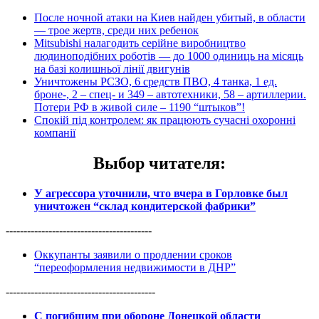
После ночной атаки на Киев найден убитый, в области
— трое жертв, среди них ребенок
Mitsubishi налагодить серійне виробництво
людиноподібних роботів — до 1000 одиниць на місяць
на базі колишньої лінії двигунів
Уничтожены РСЗО, 6 средств ПВО, 4 танка, 1 ед.
броне-, 2 – спец- и 349 – автотехники, 58 – артиллерии.
Потери РФ в живой силе – 1190 “штыков”!
Спокій під контролем: як працюють сучасні охоронні
компанії
Выбор читателя
:
У агрессора уточнили, что вчера в Горловке был
уничтожен “склад кондитерской фабрики”
-----------------------------------------
Оккупанты заявили о продлении сроков
“переоформления недвижимости в ДНР”
------------------------------------------
С погибшим при обороне Донецкой области