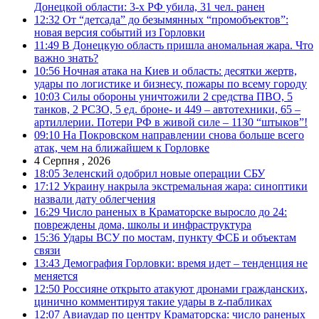
Донецкой области: 3-х РФ убила, 31 чел. ранен
12:32
От “детсада” до безымянных “промобъектов”:
новая версия событий из Горловки
11:49
В Донецкую область пришла аномальная жара. Что
важно знать?
10:56
Ночная атака на Киев и область: десятки жертв,
удары по логистике и бизнесу, пожары по всему городу
10:03
Силы обороны уничтожили 2 средства ПВО, 5
танков, 2 РСЗО, 5 ед. броне- и 449 – автотехники, 65 –
артиллерии. Потери РФ в живой силе – 1130 “штыков”!
09:10
На Покровском направлении снова больше всего
атак, чем на ближайшем к Горловке
4 Серпня , 2026
18:05
Зеленский одобрил новые операции СБУ
17:12
Украину накрыла экстремальная жара: синоптики
назвали дату облегчения
16:29
Число раненых в Краматорске выросло до 24:
повреждены дома, школы и инфраструктура
15:36
Удары ВСУ по мостам, пункту ФСБ и объектам
связи
13:43
Демография Горловки: время идет – тенденция не
меняется
12:50
Россияне открыто атакуют дронами гражданских,
цинично комментируя такие удары в z-пабликах
12:07
Авиаудар по центру Краматорска: число раненых