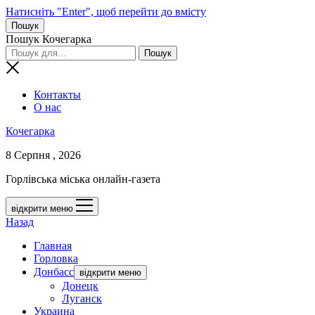
Натисніть "Enter", щоб перейти до вмісту
Пошук
Пошук Кочегарка
Контакты
О нас
Кочегарка
8 Серпня , 2026
Горлівська міська онлайн-газета
відкрити меню
Назад
Главная
Горловка
Донбасс
відкрити меню
Донецк
Луганск
Украина