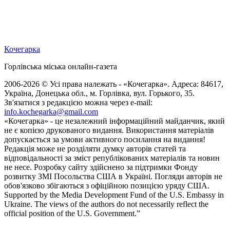
Кочегарка
Горлівська міська онлайн-газета
2006-2026 © Усі права належать - «Кочегарка». Адреса: 84617,
Україна, Донецька обл., м. Горлівка, вул. Горького, 35.
Зв'язатися з редакцією можна через e-mail:
info.kochegarka@gmail.com
«Кочегарка» - це незалежний інформаційний майданчик, який
не є копією друкованого видання. Використання матеріалів
допускається за умови активного посилання на видання!
Редакція може не розділяти думку авторів статей та
відповідальності за зміст републікованих матеріалів та новин
не несе. Розробку сайту здійснено за підтримки Фонду
розвитку ЗМІ Посольства США в Україні. Погляди авторів не
обов'язково збігаються з офіційною позицією уряду США.
Supported by the Media Development Fund of the U.S. Embassy in
Ukraine. The views of the authors do not necessarily reflect the
official position of the U.S. Government.”