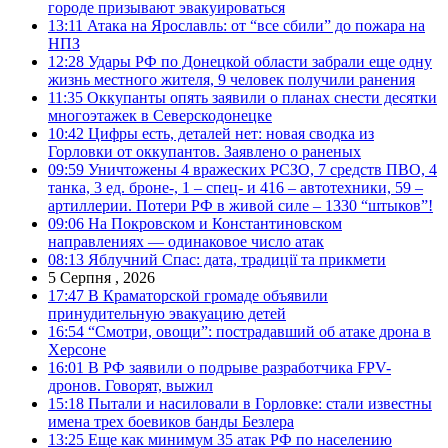
городе призывают эвакуироваться
13:11
Атака на Ярославль: от “все сбили” до пожара на
НПЗ
12:28
Удары РФ по Донецкой области забрали еще одну
жизнь местного жителя, 9 человек получили ранения
11:35
Оккупанты опять заявили о планах снести десятки
многоэтажек в Северскодонецке
10:42
Цифры есть, деталей нет: новая сводка из
Горловки от оккупантов. Заявлено о раненых
09:59
Уничтожены 4 вражеских РСЗО, 7 средств ПВО, 4
танка, 3 ед. броне-, 1 – спец- и 416 – автотехники, 59 –
артиллерии. Потери РФ в живой силе – 1330 “штыков”!
09:06
На Покровском и Константиновском
направлениях — одинаковое число атак
08:13
Яблучний Спас: дата, традиції та прикмети
5 Серпня , 2026
17:47
В Краматорской громаде объявили
принудительную эвакуацию детей
16:54
“Смотри, овощи”: пострадавший об атаке дрона в
Херсоне
16:01
В РФ заявили о подрыве разработчика FPV-
дронов. Говорят, выжил
15:18
Пытали и насиловали в Горловке: стали известны
имена трех боевиков банды Безлера
13:25
Еще как минимум 35 атак РФ по населению