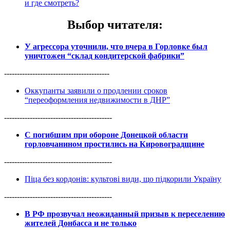
и где смотреть?
Выбор читателя
:
У агрессора уточнили, что вчера в Горловке был
уничтожен “склад кондитерской фабрики”
-----------------------------------------
Оккупанты заявили о продлении сроков
“переоформления недвижимости в ДНР”
------------------------------------------
С погибшим при обороне Донецкой области
горловчанином простились на Кировоградщине
------------------------------------------
Піца без кордонів: культові види, що підкорили Україну
------------------------------------------
В РФ прозвучал неожиданный призыв к переселению
жителей Донбасса и не только