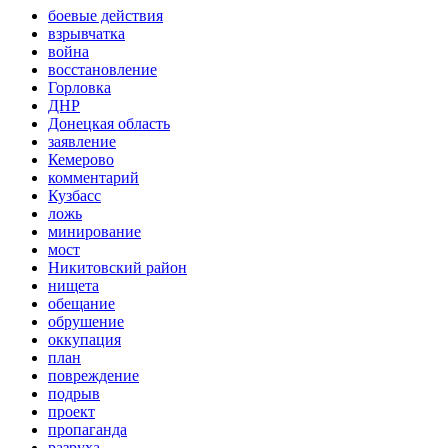
боевые действия
взрывчатка
война
восстановление
Горловка
ДНР
Донецкая область
заявление
Кемерово
комментарий
Кузбасс
ложь
минирование
мост
Никитовский район
нищета
обещание
обрушение
оккупация
план
повреждение
подрыв
проект
пропаганда
разруха