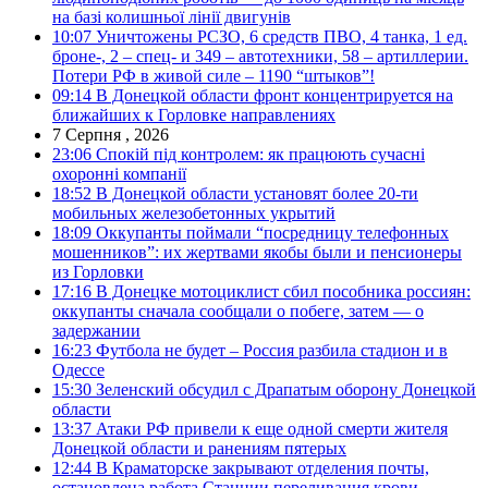
на базі колишньої лінії двигунів
10:07
Уничтожены РСЗО, 6 средств ПВО, 4 танка, 1 ед.
броне-, 2 – спец- и 349 – автотехники, 58 – артиллерии.
Потери РФ в живой силе – 1190 “штыков”!
09:14
В Донецкой области фронт концентрируется на
ближайших к Горловке направлениях
7 Серпня , 2026
23:06
Спокій під контролем: як працюють сучасні
охоронні компанії
18:52
В Донецкой области установят более 20-ти
мобильных железобетонных укрытий
18:09
Оккупанты поймали “посредницу телефонных
мошенников”: их жертвами якобы были и пенсионеры
из Горловки
17:16
В Донецке мотоциклист сбил пособника россиян:
оккупанты сначала сообщали о побеге, затем — о
задержании
16:23
Футбола не будет – Россия разбила стадион и в
Одессе
15:30
Зеленский обсудил с Драпатым оборону Донецкой
области
13:37
Атаки РФ привели к еще одной смерти жителя
Донецкой области и ранениям пятерых
12:44
В Краматорске закрывают отделения почты,
остановлена работа Станции переливания крови