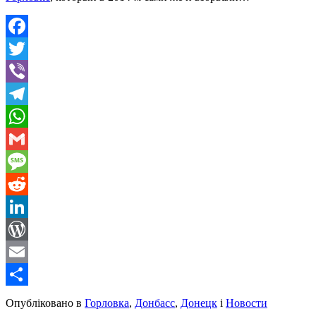
Facebook
Twitter
Viber
Telegram
WhatsApp
Gmail
Message
Reddit
LinkedIn
WordPress
Email
Share
Опубліковано в
Горловка
,
Донбасс
,
Донецк
і
Новости