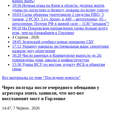
важно знать?
10:56
Ночная атака на Киев и область: десятки жертв,
удары по логистике и бизнесу, пожары по всему городу
10:03
Силы обороны уничтожили 2 средства ПВО, 5
танков, 2 РСЗО, 5 ед. броне- и 449 – автотехники, 65 –
артиллерии. Потери РФ в живой силе – 1130 “штыков”!
09:10
На Покровском направлении снова больше всего
атак, чем на ближайшем к Горловке
4 Серпня , 2026
18:05
Зеленский одобрил новые операции СБУ
17:12
Украину накрыла экстремальная жара: синоптики
назвали дату облегчения
16:29
Число раненых в Краматорске выросло до 24:
повреждены дома, школы и инфраструктура
15:36
Удары ВСУ по мостам, пункту ФСБ и объектам
связи
Все материалы по теме "Последние новости"
Через полгода после очередного обещания у
агрессора опять заявили, что вот-вот
восстановят мост в Горловке
14:47, 7 Червня , 2026