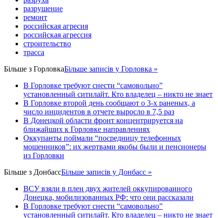
разрушение
ремонт
российская агресия
российская агрессия
строительство
трасса
Більше з
Горловка
Більше записів у Горловка »
В Горловке требуют снести “самовольно”
установленный ситилайт. Кто владелец – никто не знает
В Горловке второй день сообщают о 3-х раненых, а
число инцидентов в отчете выросло в 7,5 раз
В Донецкой области фронт концентрируется на
ближайших к Горловке направлениях
Оккупанты поймали “посредницу телефонных
мошенников”: их жертвами якобы были и пенсионеры
из Горловки
Більше з
Донбасс
Більше записів у Донбасс »
ВСУ взяли в плен двух жителей оккупированного
Донецка, мобилизованных РФ: что они рассказали
В Горловке требуют снести “самовольно”
установленный ситилайт. Кто владелец – никто не знает