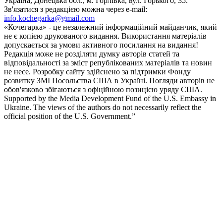
Україна, Донецька обл., м. Горлівка, вул. Горького, 35.
Зв'язатися з редакцією можна через e-mail:
info.kochegarka@gmail.com
«Кочегарка» - це незалежний інформаційний майданчик, який
не є копією друкованого видання. Використання матеріалів
допускається за умови активного посилання на видання!
Редакція може не розділяти думку авторів статей та
відповідальності за зміст републікованих матеріалів та новин
не несе. Розробку сайту здійснено за підтримки Фонду
розвитку ЗМІ Посольства США в Україні. Погляди авторів не
обов'язково збігаються з офіційною позицією уряду США.
Supported by the Media Development Fund of the U.S. Embassy in
Ukraine. The views of the authors do not necessarily reflect the
official position of the U.S. Government.”