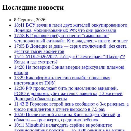
Последние новости
8 Серпня , 2026
18:41
ВСУ взяли в плен двух жителей оккупированного
Донецка, мобилизованных РФ: что они рассказали
17:58
В Горловке требуют снести “самовольно”
установленный ситилайт. Кто владелец – никто не знает
17:05
В Донецке за день — серия отключений: без света
десятки тысяч абонентов
15:12
УПЛ-2026/2027. 2-й тур: С кем играет “Шахтер”?
Когда и где смотреть?
14:28
На поверхні Сонця вперше зафіксували плазмові
вихори
13:29
Как оформить пенсию онлайн: пошаговая
инструкция от ПФУ
12:36
РФ продолжает бить по населению авиацией,
РСЗО и дронами: убит житель Славянска, 13 жителей
Донецкой области ранены
11:43
В Горловке второй день сообщают о 3-х раненых, а
число инцидентов в отчете выросло в 7,5 раз
10:50
После ночной атаки на Киев найден убитый, в
области — трое жертв, среди них ребенок
10:11
Mitsubishi налагодить серійне виробництво
людиноподібних роботів — до 1000 одиниць на місяць