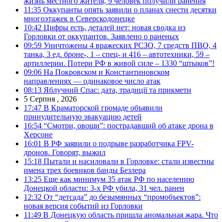
жизнь местного жителя, 9 человек получили ранения
11:35
Оккупанты опять заявили о планах снести десятки
многоэтажек в Северскодонецке
10:42
Цифры есть, деталей нет: новая сводка из
Горловки от оккупантов. Заявлено о раненых
09:59
Уничтожены 4 вражеских РСЗО, 7 средств ПВО, 4
танка, 3 ед. броне-, 1 – спец- и 416 – автотехники, 59 –
артиллерии. Потери РФ в живой силе – 1330 “штыков”!
09:06
На Покровском и Константиновском
направлениях — одинаковое число атак
08:13
Яблучний Спас: дата, традиції та прикмети
5 Серпня , 2026
17:47
В Краматорской громаде объявили
принудительную эвакуацию детей
16:54
“Смотри, овощи”: пострадавший об атаке дрона в
Херсоне
16:01
В РФ заявили о подрыве разработчика FPV-
дронов. Говорят, выжил
15:18
Пытали и насиловали в Горловке: стали известны
имена трех боевиков банды Безлера
13:25
Еще как минимум 35 атак РФ по населению
Донецкой области: 3-х РФ убила, 31 чел. ранен
12:32
От “детсада” до безымянных “промобъектов”:
новая версия событий из Горловки
11:49
В Донецкую область пришла аномальная жара. Что