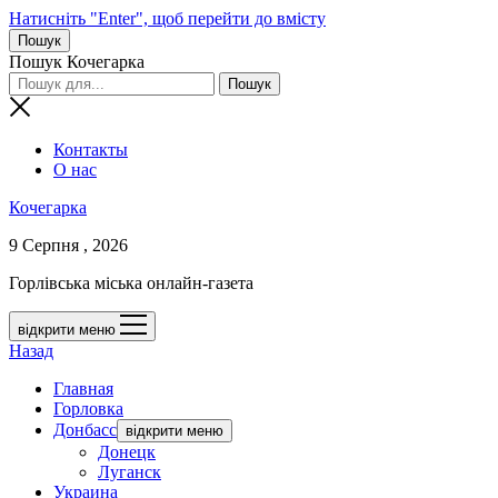
Натисніть "Enter", щоб перейти до вмісту
Пошук
Пошук Кочегарка
Контакты
О нас
Кочегарка
9 Серпня , 2026
Горлівська міська онлайн-газета
відкрити меню
Назад
Главная
Горловка
Донбасс
відкрити меню
Донецк
Луганск
Украина