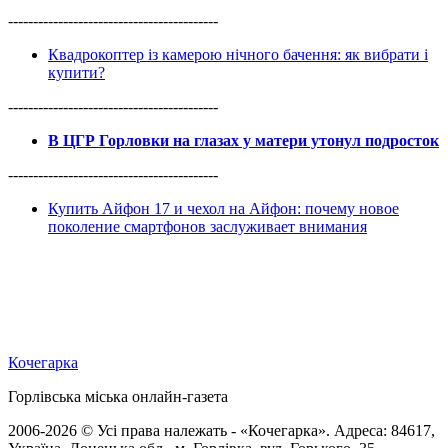
------------------------------------------
Квадрокоптер із камерою нічного бачення: як вибрати і
купити?
------------------------------------------
В ЦГР Горловки на глазах у матери утонул подросток
------------------------------------------
Купить Айфон 17 и чехол на Айфон: почему новое
поколение смартфонов заслуживает внимания
Кочегарка
Горлівська міська онлайн-газета
2006-2026 © Усі права належать - «Кочегарка». Адреса: 84617,