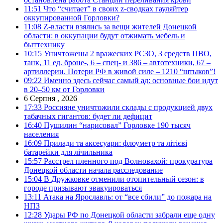
11:51
Что “считает” в своих z-сводках гауляйтер
оккупированной Горловки?
11:08
Z-власти взялись за вещи жителей Донецкой
области: в оккупации будут отжимать мебель и
быттехнику
10:15
Уничтожены 2 вражеских РСЗО, 3 средств ПВО,
танк, 11 ед. броне-, 6 – спец- и 386 – автотехники, 67 –
артиллерии. Потери РФ в живой силе – 1210 “штыков”!
09:22
Именно здесь сейчас самый ад: основные бои идут
в 20–50 км от Горловки
6 Серпня , 2026
17:33
Россияне уничтожили склады с продукцией двух
табачных гигантов: будет ли дефицит
16:40
Пушилин “нарисовал” Горловке 190 тысяч
населения
16:09
Прилади та аксесуари: флоуметр та літієві
батарейки для лічильника
15:57
Расстрел пленного под Волновахой: прокуратура
Донецкой области начала расследование
15:04
В Дружковке отменили отопительный сезон: в
городе призывают эвакуироваться
13:11
Атака на Ярославль: от “все сбили” до пожара на
НПЗ
12:28
Удары РФ по Донецкой области забрали еще одну