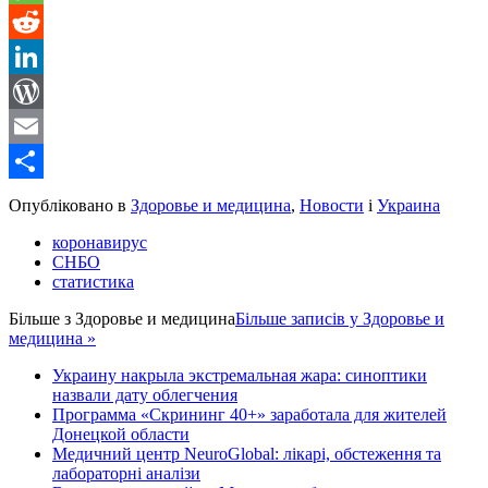
Message
Reddit
LinkedIn
WordPress
Email
Share
Опубліковано в
Здоровье и медицина
,
Новости
і
Украина
коронавирус
СНБО
статистика
Більше з
Здоровье и медицина
Більше записів у Здоровье и
медицина »
Украину накрыла экстремальная жара: синоптики
назвали дату облегчения
Программа «Скрининг 40+» заработала для жителей
Донецкой области
Медичний центр NeuroGlobal: лікарі, обстеження та
лабораторні аналізи