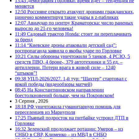
13:43
Демография Горловки: время идет – тенденция не
меняется
12:50
Россияне открыто атакуют дронами гражданских,
цинично комментируя такие удары в z-пабликах
12:07
Авиаудар по центру Краматорска: число раненых
выросло до 21-го человека!
11:49
Садовый трактор Honda: стоит ли переплачивать
за бренд
11:14
“Киевские дроны атаковали детский сад”:
роспропаганда заявила о якобы ударе по Горловке
10:21
Силы обороны уничтожили 5 танков, 4 РСЗО, 5
средств ПВО, 4 броне-, 379 автотехники и 55 ед. –
артиллерии. Потери врага в живой силе – 1240
“штыков”!
09:38
УПЛ-2026/2027. 1-й тур: “Шахтер” стартовал с
яркой победы (видеообзоры матчей)
08:45
На Константиновском направлении
боестолкновений больше, чем на Покровском!
3 Серпня , 2026
18:18
РФ уничтожила гуманитарную помощь для
переселенцев из Мариуполя
17:25
Пьяный подросток на питбайке устроил ДТП в
Горловке
16:32
Зеленский продолжает ротации: Умеров – из
СНБО в СВР, Клименко – из МВД в СНБО