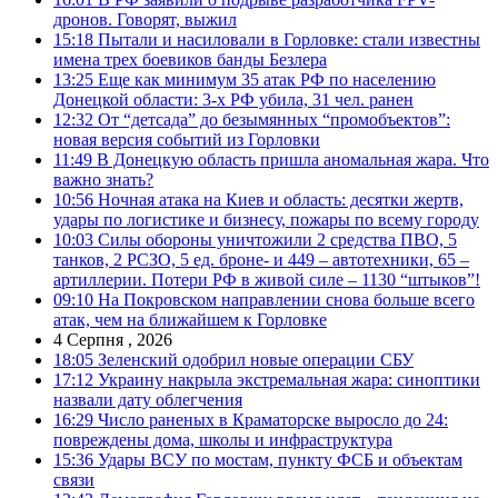
дронов. Говорят, выжил
15:18
Пытали и насиловали в Горловке: стали известны
имена трех боевиков банды Безлера
13:25
Еще как минимум 35 атак РФ по населению
Донецкой области: 3-х РФ убила, 31 чел. ранен
12:32
От “детсада” до безымянных “промобъектов”:
новая версия событий из Горловки
11:49
В Донецкую область пришла аномальная жара. Что
важно знать?
10:56
Ночная атака на Киев и область: десятки жертв,
удары по логистике и бизнесу, пожары по всему городу
10:03
Силы обороны уничтожили 2 средства ПВО, 5
танков, 2 РСЗО, 5 ед. броне- и 449 – автотехники, 65 –
артиллерии. Потери РФ в живой силе – 1130 “штыков”!
09:10
На Покровском направлении снова больше всего
атак, чем на ближайшем к Горловке
4 Серпня , 2026
18:05
Зеленский одобрил новые операции СБУ
17:12
Украину накрыла экстремальная жара: синоптики
назвали дату облегчения
16:29
Число раненых в Краматорске выросло до 24:
повреждены дома, школы и инфраструктура
15:36
Удары ВСУ по мостам, пункту ФСБ и объектам
связи