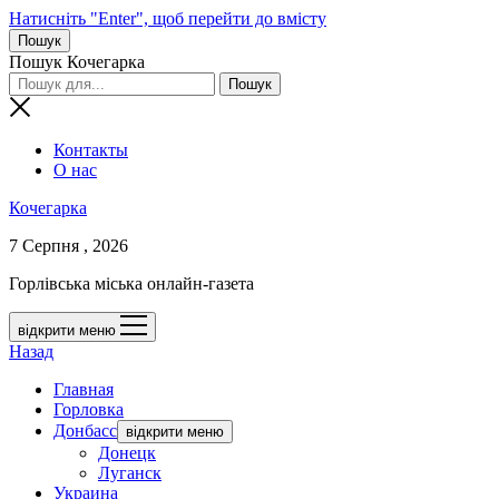
Натисніть "Enter", щоб перейти до вмісту
Пошук
Пошук Кочегарка
Контакты
О нас
Кочегарка
7 Серпня , 2026
Горлівська міська онлайн-газета
відкрити меню
Назад
Главная
Горловка
Донбасс
відкрити меню
Донецк
Луганск
Украина