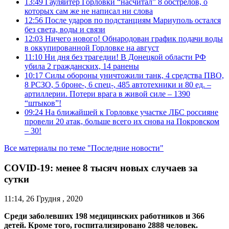
13:49
Гауляйтер Горловки “насчитал” 8 обстрелов, о
которых сам же не написал ни слова
12:56
После ударов по подстанциям Мариуполь остался
без света, воды и связи
12:03
Ничего нового! Обнародован график подачи воды
в оккупированной Горловке на август
11:10
Ни дня без трагедии! В Донецкой области РФ
убила 2 гражданских, 14 ранены
10:17
Силы обороны уничтожили танк, 4 средства ПВО,
8 РСЗО, 5 броне-, 6 спец-, 485 автотехники и 80 ед. –
артиллерии. Потери врага в живой силе – 1390
“штыков”!
09:24
На ближайшей к Горловке участке ЛБС россияне
провели 20 атак, больше всего их снова на Покровском
– 30!
Все материалы по теме "Последние новости"
COVID-19: менее 8 тысяч новых случаев за
сутки
11:14, 26 Грудня , 2020
Среди заболевших 198 медицинских работников и 366
детей. Кроме того, госпитализировано 2888 человек.