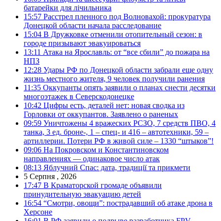
батарейки для лічильника
15:57
Расстрел пленного под Волновахой: прокуратура
Донецкой области начала расследование
15:04
В Дружковке отменили отопительный сезон: в
городе призывают эвакуироваться
13:11
Атака на Ярославль: от “все сбили” до пожара на
НПЗ
12:28
Удары РФ по Донецкой области забрали еще одну
жизнь местного жителя, 9 человек получили ранения
11:35
Оккупанты опять заявили о планах снести десятки
многоэтажек в Северскодонецке
10:42
Цифры есть, деталей нет: новая сводка из
Горловки от оккупантов. Заявлено о раненых
09:59
Уничтожены 4 вражеских РСЗО, 7 средств ПВО, 4
танка, 3 ед. броне-, 1 – спец- и 416 – автотехники, 59 –
артиллерии. Потери РФ в живой силе – 1330 “штыков”!
09:06
На Покровском и Константиновском
направлениях — одинаковое число атак
08:13
Яблучний Спас: дата, традиції та прикмети
5 Серпня , 2026
17:47
В Краматорской громаде объявили
принудительную эвакуацию детей
16:54
“Смотри, овощи”: пострадавший об атаке дрона в
Херсоне
16:01
В РФ заявили о подрыве разработчика FPV-