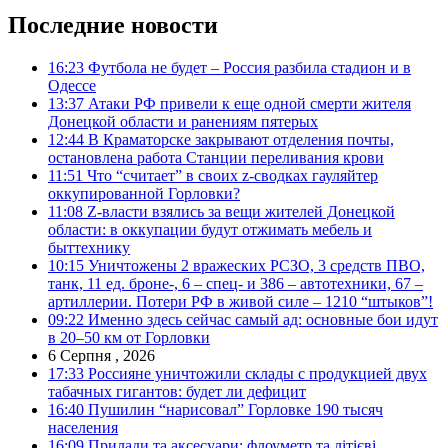
Последние новости
16:23
Футбола не будет – Россия разбила стадион и в
Одессе
13:37
Атаки РФ привели к еще одной смерти жителя
Донецкой области и ранениям пятерых
12:44
В Краматорске закрывают отделения почты,
остановлена работа Станции переливания крови
11:51
Что “считает” в своих z-сводках гауляйтер
оккупированной Горловки?
11:08
Z-власти взялись за вещи жителей Донецкой
области: в оккупации будут отжимать мебель и
быттехнику
10:15
Уничтожены 2 вражеских РСЗО, 3 средств ПВО,
танк, 11 ед. броне-, 6 – спец- и 386 – автотехники, 67 –
артиллерии. Потери РФ в живой силе – 1210 “штыков”!
09:22
Именно здесь сейчас самый ад: основные бои идут
в 20–50 км от Горловки
6 Серпня , 2026
17:33
Россияне уничтожили склады с продукцией двух
табачных гигантов: будет ли дефицит
16:40
Пушилин “нарисовал” Горловке 190 тысяч
населения
16:09
Прилади та аксесуари: флоуметр та літієві