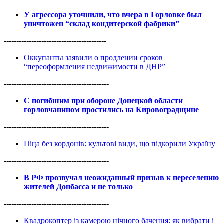
У агрессора уточнили, что вчера в Горловке был
уничтожен “склад кондитерской фабрики”
-----------------------------------------
Оккупанты заявили о продлении сроков
“переоформления недвижимости в ДНР”
------------------------------------------
С погибшим при обороне Донецкой области
горловчанином простились на Кировоградщине
------------------------------------------
Піца без кордонів: культові види, що підкорили Україну
------------------------------------------
В РФ прозвучал неожиданный призыв к переселению
жителей Донбасса и не только
------------------------------------------
Квадрокоптер із камерою нічного бачення: як вибрати і