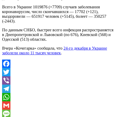
Всего в Украине 1019876 (+7709) случаев заболевания
коронавирусом, число скончавшихся — 17702 (+121),
выздоровели — 651917 человек (+5145), болеет — 350257
(-2443).
По данным СНБО, быстрее всего инфекция распространяется
в Днепропетровской и Львовской (по 676), Киевской (568) и
Одесской (513) областях.
Вчера «Кочегарка» сообщала, что
24-го декабря в Украине
заболели около 11 тысяч человек
.
Facebook
Twitter
Viber
Telegram
WhatsApp
Gmail