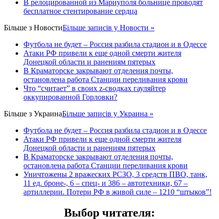
В релоцированной из Мариуполя больнице проводят
бесплатное стентирование сердца
Більше з
Новости
Більше записів у Новости »
Футбола не будет – Россия разбила стадион и в Одессе
Атаки РФ привели к еще одной смерти жителя
Донецкой области и ранениям пятерых
В Краматорске закрывают отделения почты,
остановлена работа Станции переливания крови
Что “считает” в своих z-сводках гауляйтер
оккупированной Горловки?
Більше з
Украина
Більше записів у Украина »
Футбола не будет – Россия разбила стадион и в Одессе
Атаки РФ привели к еще одной смерти жителя
Донецкой области и ранениям пятерых
В Краматорске закрывают отделения почты,
остановлена работа Станции переливания крови
Уничтожены 2 вражеских РСЗО, 3 средств ПВО, танк,
11 ед. броне-, 6 – спец- и 386 – автотехники, 67 –
артиллерии. Потери РФ в живой силе – 1210 “штыков”!
Выбор читателя
: