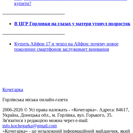
купити?
------------------------------------------
В ЦГР Горловки на глазах у матери утонул подросток
------------------------------------------
Купить Айфон 17 и чехол на Айфон: почему новое
поколение смартфонов заслуживает внимания
Кочегарка
Горлівська міська онлайн-газета
2006-2026 © Усі права належать - «Кочегарка». Адреса: 84617,
Україна, Донецька обл., м. Горлівка, вул. Горького, 35.
Зв'язатися з редакцією можна через e-mail:
info.kochegarka@gmail.com
«Кочегарка» - це незалежний інформаційний майданчик, який