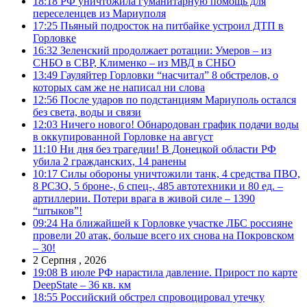
18:18
РФ уничтожила гуманитарную помощь для
переселенцев из Мариуполя
17:25
Пьяный подросток на питбайке устроил ДТП в
Горловке
16:32
Зеленский продолжает ротации: Умеров – из
СНБО в СВР, Клименко – из МВД в СНБО
13:49
Гауляйтер Горловки “насчитал” 8 обстрелов, о
которых сам же не написал ни слова
12:56
После ударов по подстанциям Мариуполь остался
без света, воды и связи
12:03
Ничего нового! Обнародован график подачи воды
в оккупированной Горловке на август
11:10
Ни дня без трагедии! В Донецкой области РФ
убила 2 гражданских, 14 ранены
10:17
Силы обороны уничтожили танк, 4 средства ПВО,
8 РСЗО, 5 броне-, 6 спец-, 485 автотехники и 80 ед. –
артиллерии. Потери врага в живой силе – 1390
“штыков”!
09:24
На ближайшей к Горловке участке ЛБС россияне
провели 20 атак, больше всего их снова на Покровском
– 30!
2 Серпня , 2026
19:08
В июле РФ нарастила давление. Прирост по карте
DeepState – 36 кв. км
18:55
Российский обстрел спровоцировал утечку