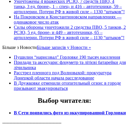
Уничтожены 4 вражеских РСЗО, 7 средств ПВО, 4
танка, 3 ед. броне-, 1 – спец- и 416 – автотехники, 59 –
артиллерии. Потери РФ в живой силе – 1330 “штыков”!
На Покровском и Константиновском направлениях —
одинаковое число атак
Силы обороны уничтожили 2 средства ПВО, 5 танков, 2
РСЗО, 5 ед. броне- и 449 – автотехники, 65 –
артиллерии. Потери РФ в живой силе – 1130 “штыков”!
Більше з
Новости
Більше записів у Новости »
Пушилин “нарисовал” Горловке 190 тысяч населения
Прилади та аксесуари: флоуметр та літієві батарейки для
лічильника
Расстрел пленного под Волновахой: прокуратура
Донецкой области начала расследование
В Дружковке отменили отопительный сезон: в городе
призывают эвакуироваться
Выбор читателя
:
В Сети появились фото из оккупированной Горловки
-----------------------------------------