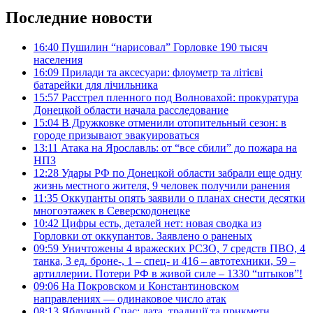
Последние новости
16:40
Пушилин “нарисовал” Горловке 190 тысяч
населения
16:09
Прилади та аксесуари: флоуметр та літієві
батарейки для лічильника
15:57
Расстрел пленного под Волновахой: прокуратура
Донецкой области начала расследование
15:04
В Дружковке отменили отопительный сезон: в
городе призывают эвакуироваться
13:11
Атака на Ярославль: от “все сбили” до пожара на
НПЗ
12:28
Удары РФ по Донецкой области забрали еще одну
жизнь местного жителя, 9 человек получили ранения
11:35
Оккупанты опять заявили о планах снести десятки
многоэтажек в Северскодонецке
10:42
Цифры есть, деталей нет: новая сводка из
Горловки от оккупантов. Заявлено о раненых
09:59
Уничтожены 4 вражеских РСЗО, 7 средств ПВО, 4
танка, 3 ед. броне-, 1 – спец- и 416 – автотехники, 59 –
артиллерии. Потери РФ в живой силе – 1330 “штыков”!
09:06
На Покровском и Константиновском
направлениях — одинаковое число атак
08:13
Яблучний Спас: дата, традиції та прикмети