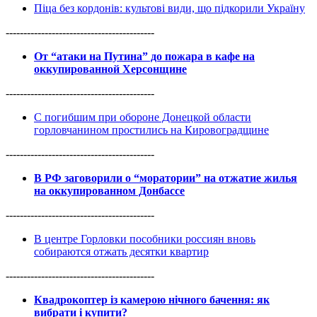
Піца без кордонів: культові види, що підкорили Україну
------------------------------------------
От “атаки на Путина” до пожара в кафе на
оккупированной Херсонщине
------------------------------------------
С погибшим при обороне Донецкой области
горловчанином простились на Кировоградщине
------------------------------------------
В РФ заговорили о “моратории” на отжатие жилья
на оккупированном Донбассе
------------------------------------------
В центре Горловки пособники россиян вновь
собираются отжать десятки квартир
------------------------------------------
Квадрокоптер із камерою нічного бачення: як
вибрати і купити?