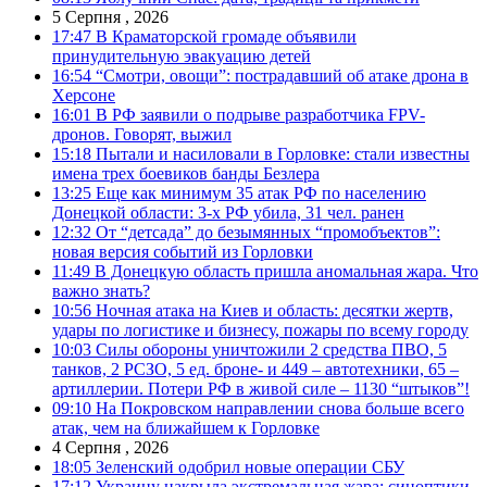
5 Серпня , 2026
17:47
В Краматорской громаде объявили
принудительную эвакуацию детей
16:54
“Смотри, овощи”: пострадавший об атаке дрона в
Херсоне
16:01
В РФ заявили о подрыве разработчика FPV-
дронов. Говорят, выжил
15:18
Пытали и насиловали в Горловке: стали известны
имена трех боевиков банды Безлера
13:25
Еще как минимум 35 атак РФ по населению
Донецкой области: 3-х РФ убила, 31 чел. ранен
12:32
От “детсада” до безымянных “промобъектов”:
новая версия событий из Горловки
11:49
В Донецкую область пришла аномальная жара. Что
важно знать?
10:56
Ночная атака на Киев и область: десятки жертв,
удары по логистике и бизнесу, пожары по всему городу
10:03
Силы обороны уничтожили 2 средства ПВО, 5
танков, 2 РСЗО, 5 ед. броне- и 449 – автотехники, 65 –
артиллерии. Потери РФ в живой силе – 1130 “штыков”!
09:10
На Покровском направлении снова больше всего
атак, чем на ближайшем к Горловке
4 Серпня , 2026
18:05
Зеленский одобрил новые операции СБУ
17:12
Украину накрыла экстремальная жара: синоптики