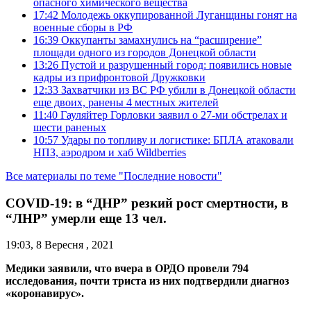
опасного химического вещества
17:42
Молодежь оккупированной Луганщины гонят на
военные сборы в РФ
16:39
Оккупанты замахнулись на “расширение”
площади одного из городов Донецкой области
13:26
Пустой и разрушенный город: появились новые
кадры из прифронтовой Дружковки
12:33
Захватчики из ВС РФ убили в Донецкой области
еще двоих, ранены 4 местных жителей
11:40
Гауляйтер Горловки заявил о 27-ми обстрелах и
шести раненых
10:57
Удары по топливу и логистике: БПЛА атаковали
НПЗ, аэродром и хаб Wildberries
Все материалы по теме "Последние новости"
COVID-19: в “ДНР” резкий рост смертности, в
“ЛНР” умерли еще 13 чел.
19:03, 8 Вересня , 2021
Медики заявили, что вчера в ОРДО провели 794
исследования, почти триста из них подтвердили диагноз
«коронавирус».