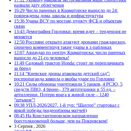
назвали дату облегчения
16:29
Число раненых в Краматорске выросло до 24:
повреждены дома, школы и инфраструктура
15:36
Удары ВСУ по мостам, пункту ФСБ и объектам
связи
13:43
Демография Горловки: время идет – тенденция не
меняется
12:50
Россияне открыто атакуют дронами гражданских,
цинично комментируя такие удары в z-пабликах
12:07
Авиаудар по центру Краматорска: число раненых
выросло до 21-го человека!
11:49
Садовый трактор Honda: стоит ли переплачивать
за бренд
11:14
“Киевские дроны атаковали детский сад”:
роспропаганда заявила о якобы ударе по Горловке
10:21
Силы обороны уничтожили 5 танков, 4 РСЗО, 5
средств ПВО, 4 броне-, 379 автотехники и 55 ед. –
артиллерии. Потери врага в живой силе – 1240
“штыков”!
09:38
УПЛ-2026/2027. 1-й тур: “Шахтер” стартовал с
яркой победы (видеообзоры матчей)
08:45
На Константиновском направлении
боестолкновений больше, чем на Покровском!
3 Серпня , 2026