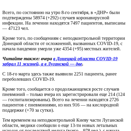
Всего, по состоянию на утро 8-го сентября, в «ДНР» были
подтверждены 58974 (+292) случаев коронавирусной
инфекции. На лечении находятся 7497 пациентов, выписаны
— 47123 чел.
Кроме того, по сообщениям с неподконтрольной территории
Донецкой области от осложнений, вызванных COVID-19, с
начала пандемии умерли уже 4354 (+95) местных жителей.
Читайте также: вчера
в Донецкой области COVID-19
забрал 11 жизней, а в Луганской — две
.
С 18-го марта здесь также выявили 2251 пациента, ранее
переболевших COVID-19.
Кроме того, сообщается о продолжающемся росте случаев
пневмоний – только вчера их зарегистрировали еще 214 (124
— госпитализированы). Всего на лечении находятся 2726
пациентов с пневмониями, из них 916 — на кислородной
поддержке (+70 за сутки).
Тем временем на неподконтрольной Киеву части Луганской
области, медики сообщили о еще 13-ти новых летальных
исходах от последствий недуга (всего – 978 чел.), с начала