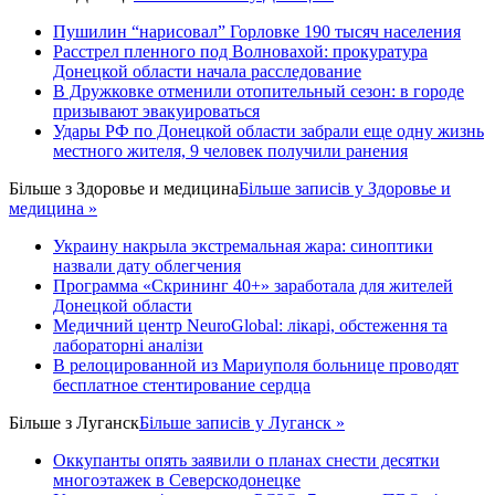
Пушилин “нарисовал” Горловке 190 тысяч населения
Расстрел пленного под Волновахой: прокуратура
Донецкой области начала расследование
В Дружковке отменили отопительный сезон: в городе
призывают эвакуироваться
Удары РФ по Донецкой области забрали еще одну жизнь
местного жителя, 9 человек получили ранения
Більше з
Здоровье и медицина
Більше записів у Здоровье и
медицина »
Украину накрыла экстремальная жара: синоптики
назвали дату облегчения
Программа «Скрининг 40+» заработала для жителей
Донецкой области
Медичний центр NeuroGlobal: лікарі, обстеження та
лабораторні аналізи
В релоцированной из Мариуполя больнице проводят
бесплатное стентирование сердца
Більше з
Луганск
Більше записів у Луганск »
Оккупанты опять заявили о планах снести десятки
многоэтажек в Северскодонецке