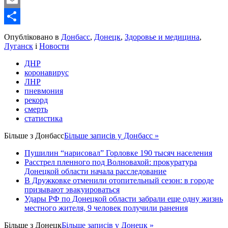
Email
Share
Опубліковано в
Донбасс
,
Донецк
,
Здоровье и медицина
,
Луганск
і
Новости
ДНР
коронавирус
ЛНР
пневмония
рекорд
смерть
статистика
Більше з
Донбасс
Більше записів у Донбасс »
Пушилин “нарисовал” Горловке 190 тысяч населения
Расстрел пленного под Волновахой: прокуратура
Донецкой области начала расследование
В Дружковке отменили отопительный сезон: в городе
призывают эвакуироваться
Удары РФ по Донецкой области забрали еще одну жизнь
местного жителя, 9 человек получили ранения
Більше з
Донецк
Більше записів у Донецк »