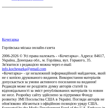
------------------------------------------
Кочегарка
Горлівська міська онлайн-газета
2006-2026 © Усі права належать - «Кочегарка». Адреса: 84617,
Україна, Донецька обл., м. Горлівка, вул. Горького, 35.
Зв'язатися з редакцією можна через e-mail:
info.kochegarka@gmail.com
«Кочегарка» - це незалежний інформаційний майданчик, який
не є копією друкованого видання. Використання матеріалів
допускається за умови активного посилання на видання!
Редакція може не розділяти думку авторів статей та
відповідальності за зміст републікованих матеріалів та новин
не несе. Розробку сайту здійснено за підтримки Фонду
розвитку ЗМІ Посольства США в Україні. Погляди авторів не
обов'язково збігаються з офіційною позицією уряду США.
Supported by the Media Development Fund of the U.S. Embassy in