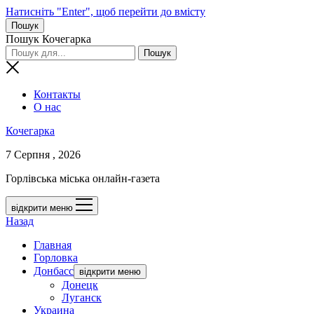
Натисніть "Enter", щоб перейти до вмісту
Пошук
Пошук Кочегарка
Контакты
О нас
Кочегарка
7 Серпня , 2026
Горлівська міська онлайн-газета
відкрити меню
Назад
Главная
Горловка
Донбасс
відкрити меню
Донецк
Луганск
Украина