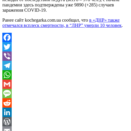
пандемии здесь подтверждены уже 9890 (+285) случаев
заражения COVID-19.
Ранее сайт kochegarka.com.ua сообщал, что
в «ДНР» также
отмечался всплеск смертности, в “ЛНР” умерли 10 человек
.
Facebook
Twitter
Viber
Telegram
WhatsApp
Gmail
Message
Reddit
LinkedIn
WordPress