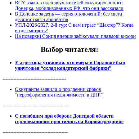
ВСУ взяли в плен двух жителей оккупированного
Донецка, мобилизованных РФ: что они рассказали
В Донецке за день — серия отключений: без света
десятки тысяч абонентов
УПЛ-2026/2027. 2-й тур: С кем играет “Шахтер”? Когда
и где смотреть?
На поверхні Сонця вперше зафіксували плазмові вихори
Выбор читателя
:
У агрессора уточнили, что вчера в Горловке был
уничтожен “склад кондитерской фабрики”
-----------------------------------------
Оккупанты заявили о продлении сроков
“переоформления недвижимости в ДНР”
------------------------------------------
С погибшим при обороне Донецкой области
горловчанином простились на Кировоградщине
------------------------------------------