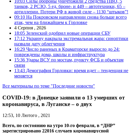
10:03
Силы обороны уничтожили 2 средства ПВО, 5
танков, 2 РСЗО, 5 ед. броне- и 449 – автотехники, 65 –
артиллерии. Потери РФ в живой силе – 1130 “штыков”!
09:10
На Покровском направлении снова больше всего
атак, чем на ближайшем к Горловке
4 Серпня , 2026
18:05
Зеленский одобрил новые операции СБУ
17:12
Украину накрыла экстремальная жара: синоптики
назвали дату облегчения
16:29
Число раненых в Краматорске выросло до 24:
повреждены дома, школы и инфраструктура
15:36
Удары ВСУ по мостам, пункту ФСБ и объектам
связи
13:43
Демография Горловки: время идет – тенденция не
меняется
Все материалы по теме "Последние новости"
COVID-19: в Донецке заявили о 13 умерших от
коронавируса, в Луганске – о двух
12:53, 10 Лютого , 2021
Всего, по состоянию на утро 10-го февраля, в “ДНР”
зарегистрировано 22016 случаев коронавирусной