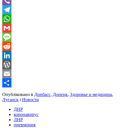
Twitter
Viber
Telegram
WhatsApp
Gmail
Message
Reddit
LinkedIn
WordPress
Email
Share
Опубліковано в
Донбасс
,
Донецк
,
Здоровье и медицина
,
Луганск
і
Новости
ДНР
коронавирус
ЛНР
пневмония