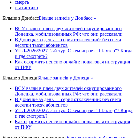
смерть
статистика
Більше з
Донбасс
Більше записів у Донбасс »
ВСУ взяли в плен двух жителей оккупированного
Донецка, мобилизованных РФ: что они рассказали
В Донецке за день — серия отключений: без света
десятки тысяч абонентов
УПЛ-2026/2027. 2-й тур: С кем играет “Шахтер”? Когда
и где смотреть?
Как оформить пенсию онлайн: пошаговая инструкция
от ПФУ
Більше з
Донецк
Більше записів у Донецк »
ВСУ взяли в плен двух жителей оккупированного
Донецка, мобилизованных РФ: что они рассказали
В Донецке за день — серия отключений: без света
десятки тысяч абонентов
УПЛ-2026/2027. 2-й тур: С кем играет “Шахтер”? Когда
и где смотреть?
Как оформить пенсию онлайн: пошаговая инструкция
от ПФУ
Більше з
Здоровье и медицина
Більше записів у Здоровье и