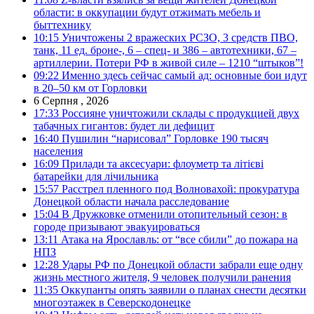
области: в оккупации будут отжимать мебель и
быттехнику
10:15
Уничтожены 2 вражеских РСЗО, 3 средств ПВО,
танк, 11 ед. броне-, 6 – спец- и 386 – автотехники, 67 –
артиллерии. Потери РФ в живой силе – 1210 “штыков”!
09:22
Именно здесь сейчас самый ад: основные бои идут
в 20–50 км от Горловки
6 Серпня , 2026
17:33
Россияне уничтожили склады с продукцией двух
табачных гигантов: будет ли дефицит
16:40
Пушилин “нарисовал” Горловке 190 тысяч
населения
16:09
Прилади та аксесуари: флоуметр та літієві
батарейки для лічильника
15:57
Расстрел пленного под Волновахой: прокуратура
Донецкой области начала расследование
15:04
В Дружковке отменили отопительный сезон: в
городе призывают эвакуироваться
13:11
Атака на Ярославль: от “все сбили” до пожара на
НПЗ
12:28
Удары РФ по Донецкой области забрали еще одну
жизнь местного жителя, 9 человек получили ранения
11:35
Оккупанты опять заявили о планах снести десятки
многоэтажек в Северскодонецке