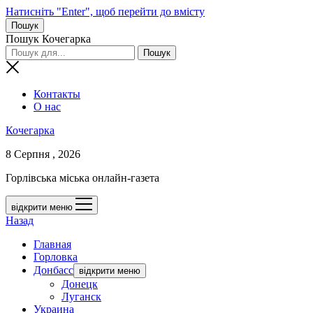
Натисніть "Enter", щоб перейти до вмісту
Пошук
Пошук Кочегарка
Контакты
О нас
Кочегарка
8 Серпня , 2026
Горлівська міська онлайн-газета
відкрити меню
Назад
Главная
Горловка
Донбасс
відкрити меню
Донецк
Луганск
Украина