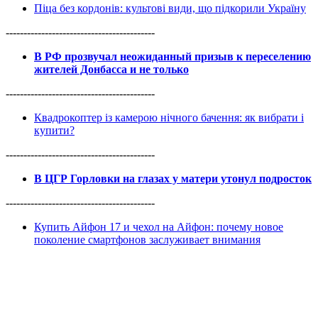
Піца без кордонів: культові види, що підкорили Україну
------------------------------------------
В РФ прозвучал неожиданный призыв к переселению
жителей Донбасса и не только
------------------------------------------
Квадрокоптер із камерою нічного бачення: як вибрати і
купити?
------------------------------------------
В ЦГР Горловки на глазах у матери утонул подросток
------------------------------------------
Купить Айфон 17 и чехол на Айфон: почему новое
поколение смартфонов заслуживает внимания