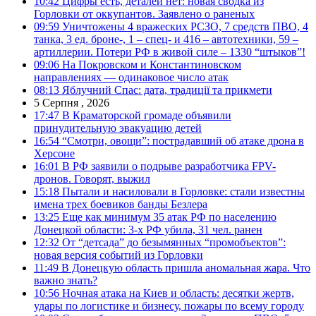
10:42
Цифры есть, деталей нет: новая сводка из
Горловки от оккупантов. Заявлено о раненых
09:59
Уничтожены 4 вражеских РСЗО, 7 средств ПВО, 4
танка, 3 ед. броне-, 1 – спец- и 416 – автотехники, 59 –
артиллерии. Потери РФ в живой силе – 1330 “штыков”!
09:06
На Покровском и Константиновском
направлениях — одинаковое число атак
08:13
Яблучний Спас: дата, традиції та прикмети
5 Серпня , 2026
17:47
В Краматорской громаде объявили
принудительную эвакуацию детей
16:54
“Смотри, овощи”: пострадавший об атаке дрона в
Херсоне
16:01
В РФ заявили о подрыве разработчика FPV-
дронов. Говорят, выжил
15:18
Пытали и насиловали в Горловке: стали известны
имена трех боевиков банды Безлера
13:25
Еще как минимум 35 атак РФ по населению
Донецкой области: 3-х РФ убила, 31 чел. ранен
12:32
От “детсада” до безымянных “промобъектов”:
новая версия событий из Горловки
11:49
В Донецкую область пришла аномальная жара. Что
важно знать?
10:56
Ночная атака на Киев и область: десятки жертв,
удары по логистике и бизнесу, пожары по всему городу