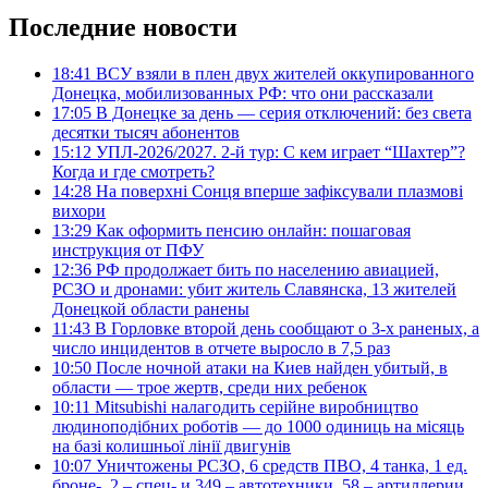
Последние новости
18:41
ВСУ взяли в плен двух жителей оккупированного
Донецка, мобилизованных РФ: что они рассказали
17:05
В Донецке за день — серия отключений: без света
десятки тысяч абонентов
15:12
УПЛ-2026/2027. 2-й тур: С кем играет “Шахтер”?
Когда и где смотреть?
14:28
На поверхні Сонця вперше зафіксували плазмові
вихори
13:29
Как оформить пенсию онлайн: пошаговая
инструкция от ПФУ
12:36
РФ продолжает бить по населению авиацией,
РСЗО и дронами: убит житель Славянска, 13 жителей
Донецкой области ранены
11:43
В Горловке второй день сообщают о 3-х раненых, а
число инцидентов в отчете выросло в 7,5 раз
10:50
После ночной атаки на Киев найден убитый, в
области — трое жертв, среди них ребенок
10:11
Mitsubishi налагодить серійне виробництво
людиноподібних роботів — до 1000 одиниць на місяць
на базі колишньої лінії двигунів
10:07
Уничтожены РСЗО, 6 средств ПВО, 4 танка, 1 ед.
броне-, 2 – спец- и 349 – автотехники, 58 – артиллерии.