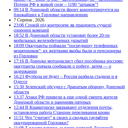
Потери РФ в живой силе – 1190 “штыков”!
09:14
В Донецкой области фронт концентрируется на
ближайших к Горловке направлениях
7 Серпня , 2026
23:06
Спокій під контролем: як працюють сучасні
охоронні компанії
18:52
В Донецкой области установят более 20-ти
мобильных железобетонных укрытий
18:09
Оккупанты поймали “посредницу телефонных
мошенников”: их жертвами якобы были и пенсионеры
из Горловки
17:16
В Донецке мотоциклист сбил пособника россиян:
оккупанты сначала сообщали о побеге, затем — о
задержании
16:23
Футбола не будет – Россия разбила стадион и в
Одессе
15:30
Зеленский обсудил с Драпатым оборону Донецкой
области
13:37
Атаки РФ привели к еще одной смерти жителя
Донецкой области и ранениям пятерых
12:44
В Краматорске закрывают отделения почты,
остановлена работа Станции переливания крови
11:51
Что “считает” в своих z-сводках гауляйтер
оккупированной Горловки?
11:08
Z-власти взялись за вещи жителей Донецкой