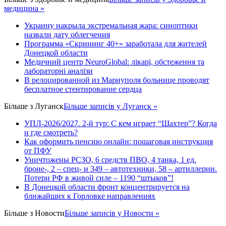
медицина »
Украину накрыла экстремальная жара: синоптики
назвали дату облегчения
Программа «Скрининг 40+» заработала для жителей
Донецкой области
Медичний центр NeuroGlobal: лікарі, обстеження та
лабораторні аналізи
В релоцированной из Мариуполя больнице проводят
бесплатное стентирование сердца
Більше з
Луганск
Більше записів у Луганск »
УПЛ-2026/2027. 2-й тур: С кем играет “Шахтер”? Когда
и где смотреть?
Как оформить пенсию онлайн: пошаговая инструкция
от ПФУ
Уничтожены РСЗО, 6 средств ПВО, 4 танка, 1 ед.
броне-, 2 – спец- и 349 – автотехники, 58 – артиллерии.
Потери РФ в живой силе – 1190 “штыков”!
В Донецкой области фронт концентрируется на
ближайших к Горловке направлениях
Більше з
Новости
Більше записів у Новости »