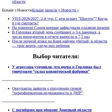
области
Більше з
Новости
Більше записів у Новости »
УПЛ-2026/2027. 2-й тур: С кем играет “Шахтер”? Когда
и где смотреть?
На поверхні Сонця вперше зафіксували плазмові вихори
В Горловке второй день сообщают о 3-х раненых, а
число инцидентов в отчете выросло в 7,5 раз
После ночной атаки на Киев найден убитый, в области
— трое жертв, среди них ребенок
Выбор читателя
:
У агрессора уточнили, что вчера в Горловке был
уничтожен “склад кондитерской фабрики”
-----------------------------------------
Оккупанты заявили о продлении сроков
“переоформления недвижимости в ДНР”
------------------------------------------
С погибшим при обороне Донецкой области