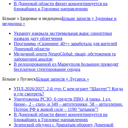
В Донецкой области фронт концентрируется на
ближайших к Горловке направлениях
Більше з
Здоровье и медицина
Більше записів у Здоровье и
медицина »
Украину накрыла экстремальная жара: синоптики
назвали дату облегчения
Программа «Скрининг 40+» заработала для жителей
Донецкой области
Медичний центр NeuroGlobal: лікарі, обстеження та
лабораторні аналізи
В релоцированной из Мариуполя больнице проводят
бесплатное стентирование сердца
Більше з
Луганск
Більше записів у Луганск »
УПЛ-2026/2027. 2-й тур: С кем играет “Шахтер”? Когда
и где смотреть?
Уничтожены РСЗО, 6 средств ПВО, 4 танка, 1 ед.
броне-, 2 – спец- и 349 – автотехники, 58 – артиллерии.
Потери РФ в живой силе – 1190 “штыков”!
В Донецкой области фронт концентрируется на
ближайших к Горловке направлениях
Зеленский обсудил с Драпатым оборону Донецкой