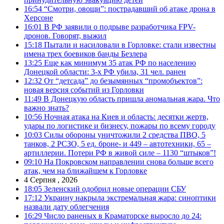
16:54
“Смотри, овощи”: пострадавший об атаке дрона в
Херсоне
16:01
В РФ заявили о подрыве разработчика FPV-
дронов. Говорят, выжил
15:18
Пытали и насиловали в Горловке: стали известны
имена трех боевиков банды Безлера
13:25
Еще как минимум 35 атак РФ по населению
Донецкой области: 3-х РФ убила, 31 чел. ранен
12:32
От “детсада” до безымянных “промобъектов”:
новая версия событий из Горловки
11:49
В Донецкую область пришла аномальная жара. Что
важно знать?
10:56
Ночная атака на Киев и область: десятки жертв,
удары по логистике и бизнесу, пожары по всему городу
10:03
Силы обороны уничтожили 2 средства ПВО, 5
танков, 2 РСЗО, 5 ед. броне- и 449 – автотехники, 65 –
артиллерии. Потери РФ в живой силе – 1130 “штыков”!
09:10
На Покровском направлении снова больше всего
атак, чем на ближайшем к Горловке
4 Серпня , 2026
18:05
Зеленский одобрил новые операции СБУ
17:12
Украину накрыла экстремальная жара: синоптики
назвали дату облегчения
16:29
Число раненых в Краматорске выросло до 24: