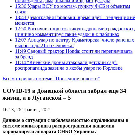
повреждены дома, школы и инфраструктура
15:36
Удары ВСУ по мостам, пункту ФСБ и объектам
связи
13:43
Демография Горловки: время идет – тенденция не
меняется
12:50
Россияне открыто атакуют дронами гражданских,
цинично комментируя такие удары в z-пабликах
12:07
Авиаудар по центру Краматорска: число раненых
выросло до 21-го человека!
11:49
Садовый трактор Honda: стоит ли переплачивать
за бренд
11:14
“Киевские дроны атаковали детский сад”:
роспропаганда заявила о якобы ударе по Горловке
Все материалы по теме "Последние новости"
COVID-19 в Донецкой области забрал еще 34
жизни, а в Луганской – 5
16:13, 26 Травня , 2021
Данные о ситуации с заболеваемостью опубликованы в
системе мониторинга распространения пандемии
коронавируса аппарата СНБО Украины.