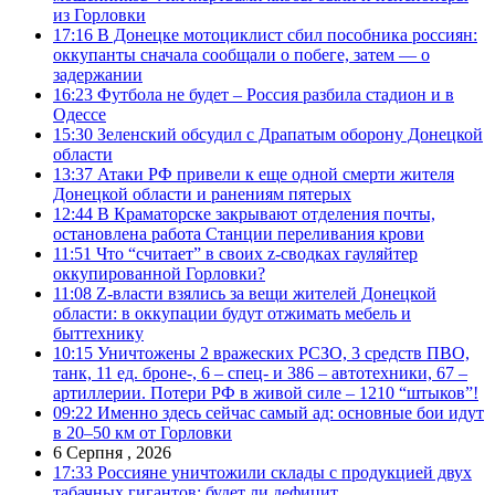
из Горловки
17:16
В Донецке мотоциклист сбил пособника россиян:
оккупанты сначала сообщали о побеге, затем — о
задержании
16:23
Футбола не будет – Россия разбила стадион и в
Одессе
15:30
Зеленский обсудил с Драпатым оборону Донецкой
области
13:37
Атаки РФ привели к еще одной смерти жителя
Донецкой области и ранениям пятерых
12:44
В Краматорске закрывают отделения почты,
остановлена работа Станции переливания крови
11:51
Что “считает” в своих z-сводках гауляйтер
оккупированной Горловки?
11:08
Z-власти взялись за вещи жителей Донецкой
области: в оккупации будут отжимать мебель и
быттехнику
10:15
Уничтожены 2 вражеских РСЗО, 3 средств ПВО,
танк, 11 ед. броне-, 6 – спец- и 386 – автотехники, 67 –
артиллерии. Потери РФ в живой силе – 1210 “штыков”!
09:22
Именно здесь сейчас самый ад: основные бои идут
в 20–50 км от Горловки
6 Серпня , 2026
17:33
Россияне уничтожили склады с продукцией двух
табачных гигантов: будет ли дефицит