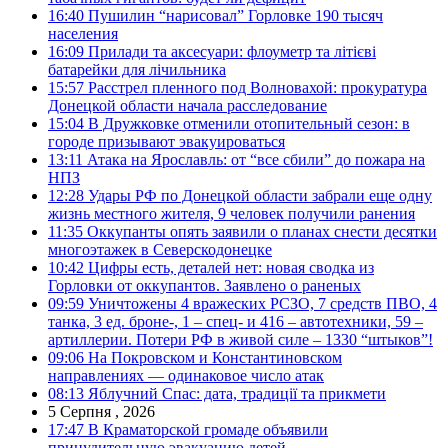
16:40
Пушилин “нарисовал” Горловке 190 тысяч
населения
16:09
Прилади та аксесуари: флоуметр та літієві
батарейки для лічильника
15:57
Расстрел пленного под Волновахой: прокуратура
Донецкой области начала расследование
15:04
В Дружковке отменили отопительный сезон: в
городе призывают эвакуироваться
13:11
Атака на Ярославль: от “все сбили” до пожара на
НПЗ
12:28
Удары РФ по Донецкой области забрали еще одну
жизнь местного жителя, 9 человек получили ранения
11:35
Оккупанты опять заявили о планах снести десятки
многоэтажек в Северскодонецке
10:42
Цифры есть, деталей нет: новая сводка из
Горловки от оккупантов. Заявлено о раненых
09:59
Уничтожены 4 вражеских РСЗО, 7 средств ПВО, 4
танка, 3 ед. броне-, 1 – спец- и 416 – автотехники, 59 –
артиллерии. Потери РФ в живой силе – 1330 “штыков”!
09:06
На Покровском и Константиновском
направлениях — одинаковое число атак
08:13
Яблучний Спас: дата, традиції та прикмети
5 Серпня , 2026
17:47
В Краматорской громаде объявили
принудительную эвакуацию детей