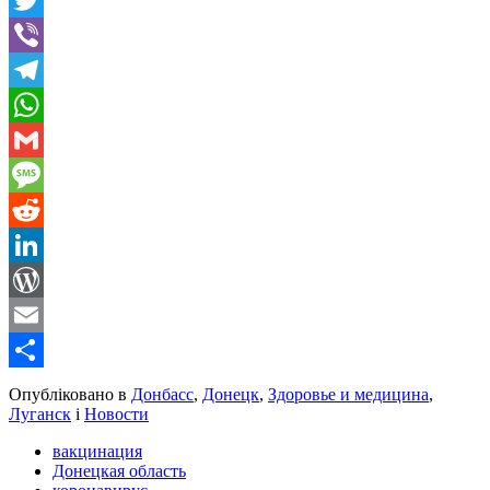
Twitter
Viber
Telegram
WhatsApp
Gmail
Message
Reddit
LinkedIn
WordPress
Email
Share
Опубліковано в
Донбасс
,
Донецк
,
Здоровье и медицина
,
Луганск
і
Новости
вакцинация
Донецкая область