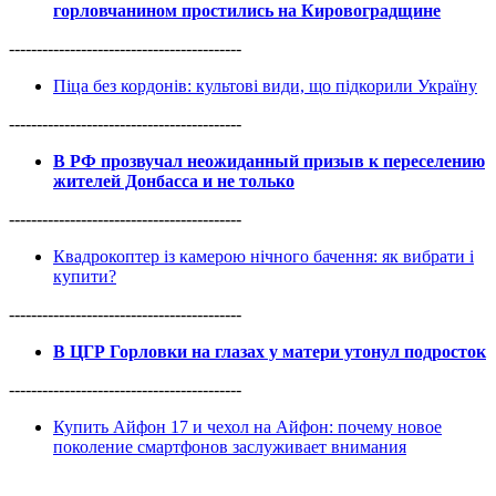
горловчанином простились на Кировоградщине
------------------------------------------
Піца без кордонів: культові види, що підкорили Україну
------------------------------------------
В РФ прозвучал неожиданный призыв к переселению
жителей Донбасса и не только
------------------------------------------
Квадрокоптер із камерою нічного бачення: як вибрати і
купити?
------------------------------------------
В ЦГР Горловки на глазах у матери утонул подросток
------------------------------------------
Купить Айфон 17 и чехол на Айфон: почему новое
поколение смартфонов заслуживает внимания