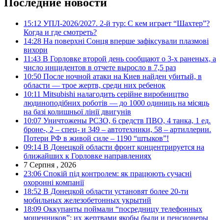
Последние новости
15:12
УПЛ-2026/2027. 2-й тур: С кем играет “Шахтер”?
Когда и где смотреть?
14:28
На поверхні Сонця вперше зафіксували плазмові
вихори
11:43
В Горловке второй день сообщают о 3-х раненых, а
число инцидентов в отчете выросло в 7,5 раз
10:50
После ночной атаки на Киев найден убитый, в
области — трое жертв, среди них ребенок
10:11
Mitsubishi налагодить серійне виробництво
людиноподібних роботів — до 1000 одиниць на місяць
на базі колишньої лінії двигунів
10:07
Уничтожены РСЗО, 6 средств ПВО, 4 танка, 1 ед.
броне-, 2 – спец- и 349 – автотехники, 58 – артиллерии.
Потери РФ в живой силе – 1190 “штыков”!
09:14
В Донецкой области фронт концентрируется на
ближайших к Горловке направлениях
7 Серпня , 2026
23:06
Спокій під контролем: як працюють сучасні
охоронні компанії
18:52
В Донецкой области установят более 20-ти
мобильных железобетонных укрытий
18:09
Оккупанты поймали “посредницу телефонных
мошенников”: их жертвами якобы были и пенсионеры