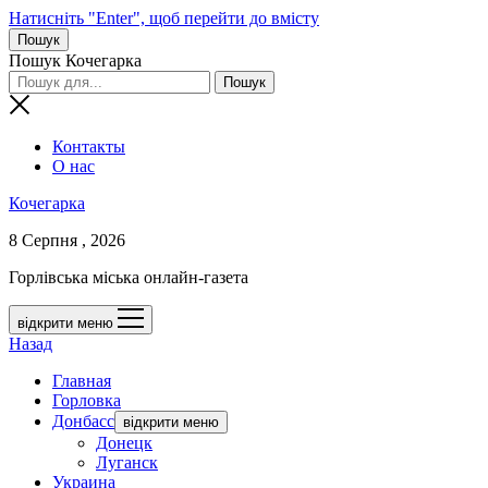
Натисніть "Enter", щоб перейти до вмісту
Пошук
Пошук Кочегарка
Контакты
О нас
Кочегарка
8 Серпня , 2026
Горлівська міська онлайн-газета
відкрити меню
Назад
Главная
Горловка
Донбасс
відкрити меню
Донецк
Луганск
Украина