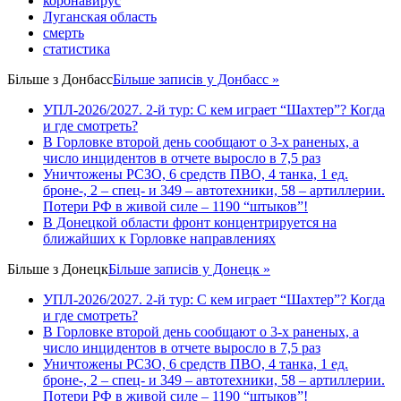
коронавирус
Луганская область
смерть
статистика
Більше з
Донбасс
Більше записів у Донбасс »
УПЛ-2026/2027. 2-й тур: С кем играет “Шахтер”? Когда
и где смотреть?
В Горловке второй день сообщают о 3-х раненых, а
число инцидентов в отчете выросло в 7,5 раз
Уничтожены РСЗО, 6 средств ПВО, 4 танка, 1 ед.
броне-, 2 – спец- и 349 – автотехники, 58 – артиллерии.
Потери РФ в живой силе – 1190 “штыков”!
В Донецкой области фронт концентрируется на
ближайших к Горловке направлениях
Більше з
Донецк
Більше записів у Донецк »
УПЛ-2026/2027. 2-й тур: С кем играет “Шахтер”? Когда
и где смотреть?
В Горловке второй день сообщают о 3-х раненых, а
число инцидентов в отчете выросло в 7,5 раз
Уничтожены РСЗО, 6 средств ПВО, 4 танка, 1 ед.
броне-, 2 – спец- и 349 – автотехники, 58 – артиллерии.
Потери РФ в живой силе – 1190 “штыков”!