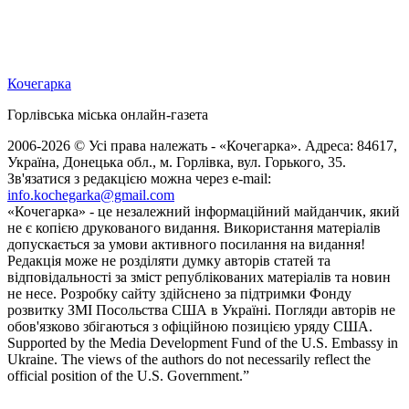
Кочегарка
Горлівська міська онлайн-газета
2006-2026 © Усі права належать - «Кочегарка». Адреса: 84617,
Україна, Донецька обл., м. Горлівка, вул. Горького, 35.
Зв'язатися з редакцією можна через e-mail:
info.kochegarka@gmail.com
«Кочегарка» - це незалежний інформаційний майданчик, який
не є копією друкованого видання. Використання матеріалів
допускається за умови активного посилання на видання!
Редакція може не розділяти думку авторів статей та
відповідальності за зміст републікованих матеріалів та новин
не несе. Розробку сайту здійснено за підтримки Фонду
розвитку ЗМІ Посольства США в Україні. Погляди авторів не
обов'язково збігаються з офіційною позицією уряду США.
Supported by the Media Development Fund of the U.S. Embassy in
Ukraine. The views of the authors do not necessarily reflect the
official position of the U.S. Government.”