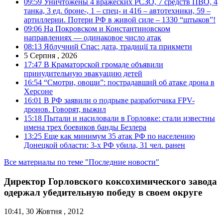
09:59
Уничтожены 4 вражеских РСЗО, 7 средств ПВО, 4
танка, 3 ед. броне-, 1 – спец- и 416 – автотехники, 59 –
артиллерии. Потери РФ в живой силе – 1330 “штыков”!
09:06
На Покровском и Константиновском
направлениях — одинаковое число атак
08:13
Яблучний Спас: дата, традиції та прикмети
5 Серпня , 2026
17:47
В Краматорской громаде объявили
принудительную эвакуацию детей
16:54
“Смотри, овощи”: пострадавший об атаке дрона в
Херсоне
16:01
В РФ заявили о подрыве разработчика FPV-
дронов. Говорят, выжил
15:18
Пытали и насиловали в Горловке: стали известны
имена трех боевиков банды Безлера
13:25
Еще как минимум 35 атак РФ по населению
Донецкой области: 3-х РФ убила, 31 чел. ранен
Все материалы по теме "Последние новости"
Директор Горловского коксохимического завода
одержал убедительную победу в своем округе
10:41, 30 Жовтня , 2012