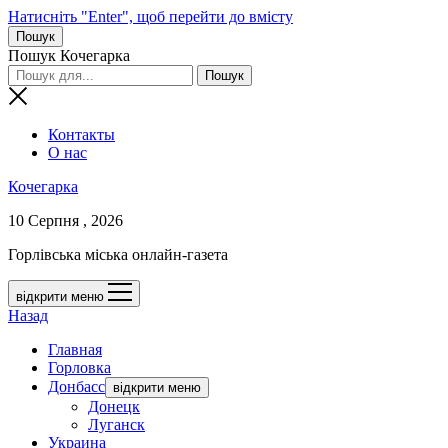
Натисніть "Enter", щоб перейти до вмісту
Пошук
Пошук Кочегарка
Контакты
О нас
Кочегарка
10 Серпня , 2026
Горлівська міська онлайн-газета
відкрити меню
Назад
Главная
Горловка
Донбасс
відкрити меню
Донецк
Луганск
Украина