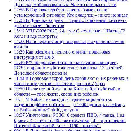
Донецка, мобилизованных РФ: что они рассказали
17:58
В Горловке требуют снести “самовольно”
установленный ситилайт. Кто владелец – никто не знает
17:05
В Донецке за день — серия отключений: без света
десятки тысяч абонентов
15:12
УПЛ-2026/2027. 2-й тур: С кем играет “Шахтер”?
Когда и где смотреть?
14:28
На поверхні Сонця вперше зафіксували плазмові
вихори
13:29
Как оформить пенсию онлайн: пошаговая
инструкция от ПФУ
12:36
РФ продолжает бить по населению авиацией,
РСЗО и дронами: убит житель Славянска, 13 жителей
Донецкой области ранены
11:43
В Горловке второй день сообщают о 3-х раненых, а
число инцидентов в отчете выросло в 7,5 раз
10:50
После ночной атаки на Киев найден убитый, в
области — трое жертв, среди них ребенок
10:11
Mitsubishi налагодить серійне виробництво
людиноподібних роботів — до 1000 одиниць на місяць
на базі колишньої лінії двигунів
10:07
Уничтожены РСЗО, 6 средств ПВО, 4 танка, 1 ед.
броне-, 2 – спец- и 349 – автотехники, 58 – артиллерии.
Потери РФ в живой силе – 1190 “штыков”!
09:14
В Донецкой области фронт концентрируется на