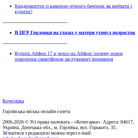
Квадрокоптер із камерою нічного бачення: як вибрати і
купити?
------------------------------------------
В ЦГР Горловки на глазах у матери утонул подросток
------------------------------------------
Купить Айфон 17 и чехол на Айфон: почему новое
поколение смартфонов заслуживает внимания
Кочегарка
Горлівська міська онлайн-газета
2006-2026 © Усі права належать - «Кочегарка». Адреса: 84617,
Україна, Донецька обл., м. Горлівка, вул. Горького, 35.
Зв'язатися з редакцією можна через e-mail: