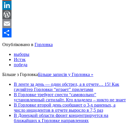
Reddit
LinkedIn
WordPress
Email
Share
Опубліковано в
Горловка
выборы
Истэк
победа
Більше з
Горловка
Більше записів у Горловка »
В ленте за день — один обстрел, а в отчете… 15! Как
гауляйтер Горловки “играет” прилетами
В Горловке требуют снести “самовольно”
установленный ситилайт. Кто владелец – никто не знает
В Горловке второй день сообщают о 3-х раненых, а
число инцидентов в отчете выросло в 7,5 раз
В Донецкой области фронт концентрируется на
ближайших к Горловке направлениях