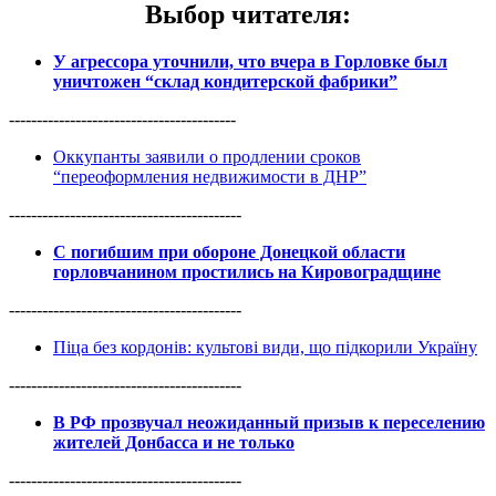
Выбор читателя
:
У агрессора уточнили, что вчера в Горловке был
уничтожен “склад кондитерской фабрики”
-----------------------------------------
Оккупанты заявили о продлении сроков
“переоформления недвижимости в ДНР”
------------------------------------------
С погибшим при обороне Донецкой области
горловчанином простились на Кировоградщине
------------------------------------------
Піца без кордонів: культові види, що підкорили Україну
------------------------------------------
В РФ прозвучал неожиданный призыв к переселению
жителей Донбасса и не только
------------------------------------------