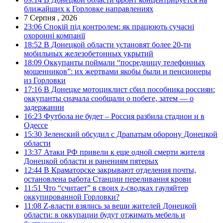
ближайших к Горловке направлениях
7 Серпня , 2026
23:06
Спокій під контролем: як працюють сучасні
охоронні компанії
18:52
В Донецкой области установят более 20-ти
мобильных железобетонных укрытий
18:09
Оккупанты поймали “посредницу телефонных
мошенников”: их жертвами якобы были и пенсионеры
из Горловки
17:16
В Донецке мотоциклист сбил пособника россиян:
оккупанты сначала сообщали о побеге, затем — о
задержании
16:23
Футбола не будет – Россия разбила стадион и в
Одессе
15:30
Зеленский обсудил с Драпатым оборону Донецкой
области
13:37
Атаки РФ привели к еще одной смерти жителя
Донецкой области и ранениям пятерых
12:44
В Краматорске закрывают отделения почты,
остановлена работа Станции переливания крови
11:51
Что “считает” в своих z-сводках гауляйтер
оккупированной Горловки?
11:08
Z-власти взялись за вещи жителей Донецкой
области: в оккупации будут отжимать мебель и