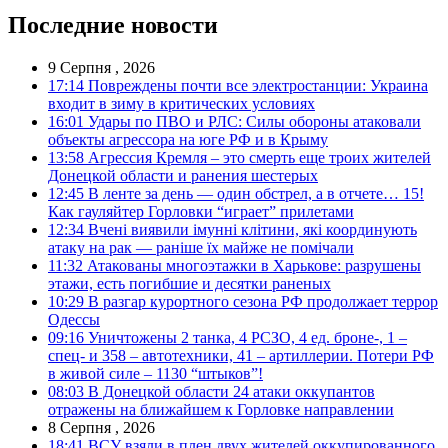
Последние новости
9 Серпня , 2026
17:14
Повреждены почти все электростанции: Украина
входит в зиму в критических условиях
16:01
Удары по ПВО и РЛС: Силы обороны атаковали
объекты агрессора на юге РФ и в Крыму
13:58
Агрессия Кремля – это смерть еще троих жителей
Донецкой области и ранения шестерых
12:45
В ленте за день — один обстрел, а в отчете… 15!
Как гауляйтер Горловки “играет” прилетами
12:34
Вчені виявили імунні клітини, які координують
атаку на рак — раніше їх майже не помічали
11:32
Атакованы многоэтажки в Харькове: разрушены
этажи, есть погибшие и десятки раненых
10:29
В разгар курортного сезона РФ продолжает террор
Одессы
09:16
Уничтожены 2 танка, 4 РСЗО, 4 ед. броне-, 1 –
спец- и 358 – автотехники, 41 – артиллерии. Потери РФ
в живой силе – 1130 “штыков”!
08:03
В Донецкой области 24 атаки оккупантов
отражены на ближайшем к Горловке направлении
8 Серпня , 2026
18:41
ВСУ взяли в плен двух жителей оккупированного