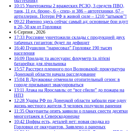
быттехнику
10:15
Уничтожены 2 вражеских РСЗО, 3 средств ПВО,
танк, 11 ед. броне-, 6 – спец- и 386 – автотехники, 67 –
артиллерии. Потери РФ в живой силе – 1210 “штыков”!
09:22
Именно здесь сейчас самый ад: основные бои идут
в 20–50 км от Горловки
6 Серпня , 2026
17:33
Россияне уничтожили склады с продукцией двух
табачных гигантов: будет ли дефицит
16:40
Пушилин “нарисовал” Горловке 190 тысяч
населения
16:09
Прилади та аксесуари: флоуметр та літієві
батарейки для лічильника
15:57
Расстрел пленного под Волновахой: прокуратура
Донецкой области начала расследование
15:04
В Дружковке отменили отопительный сезон: в
городе призывают эвакуироваться
13:11
Атака на Ярославль: от “все сбили” до пожара на
НПЗ
12:28
Удары РФ по Донецкой области забрали еще одну
жизнь местного жителя, 9 человек получили ранения
11:35
Оккупанты опять заявили о планах снести десятки
многоэтажек в Северскодонецке
10:42
Цифры есть, деталей нет: новая сводка из
Горловки от оккупантов. Заявлено о раненых