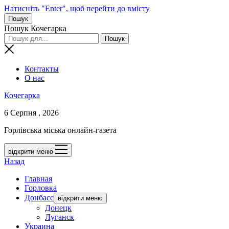
Натисніть "Enter", щоб перейти до вмісту
Пошук
Пошук Кочегарка
Контакты
О нас
Кочегарка
6 Серпня , 2026
Горлівська міська онлайн-газета
відкрити меню
Назад
Главная
Горловка
Донбасс
відкрити меню
Донецк
Луганск
Украина