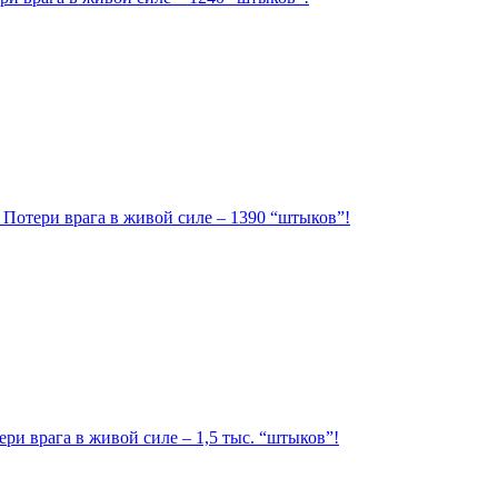
. Потери врага в живой силе – 1390 “штыков”!
ри врага в живой силе – 1,5 тыс. “штыков”!