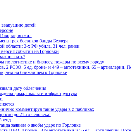
 эвакуацию детей
ерсоне
 Говорят, выжил
мена трех боевиков банды Безлера
 области: 3-х РФ убила, 31 чел. ранен
 версия событий из Горловки
важно знать?
ары по логистике и бизнесу, пожары по всему городу
, 2 РСЗО, 5 ед. броне- и 449 – автотехники, 65 – артиллерии. 
ак, чем на ближайшем к Горловке
азвали дату облегчения
еждены дома, школы и инфраструктура
зи
еняется
инично комментируя такие удары в z-пабликах
росло до 21-го человека!
 бренд
анда заявила о якобы ударе по Горловке
тв ПВО, 4 броне-, 379 автотехники и 55 ед. – артиллерии. Поте