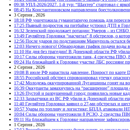
09:38
УПЛ-2026/2027. 1-й тур: “Шахтер” стартовал с ярк
08:45
На Константиновском направлении боестолкновени
3 Серпня , 2026
18:18
РФ уничтожила гуманитарную помощь для пересел
17:25
Пьяный подросток на питбайке устроил ДТП в Гор
16:32
Зеленский продолжает ротации: Умеров – из СНБО
13:49
Гауляйтер Горловки “насчитал” 8 обстрелов, о кото
12:56
После ударов по подстанциям Мариуполь остался без
12:03
Ничего нового! Обнародован график подачи воды в
11:10
Ни дня без трагедии! В Донецкой области РФ убила
10:17
Силы обороны уничтожили танк, 4 средства ПВО, 8 Р
09:24
На ближайшей к Горловке участке ЛБС россияне про
2 Серпня , 2026
19:08
В июле РФ нарастила давление. Прирост по карте De
18:55
Российский обстрел спровоцировал утечку опасног
17:42
Молодежь оккупированной Луганщины гонят на во
16:39
Оккупанты замахнулись на “расширение” площади 
13:26
Пустой и разрушенный город: появились новые ка
12:33
Захватчики из ВС РФ убили в Донецкой области ещ
11:40
Гауляйтер Горловки заявил о 27-ми обстрелах и ше
10:57
Удары по топливу и логистике: БПЛА атаковали НПЗ
10:04
Силы обороны уничтожили 8 РСЗО, 2 средства ПВО, 1
09:11
На ближайшем к Горловке направление зафиксиров
1 Серпня , 2026
17:52
Российского оккупанта будут судить за сексуальное