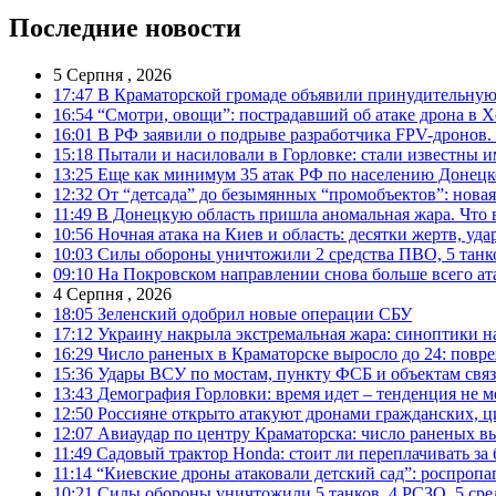
Последние новости
5 Серпня , 2026
17:47
В Краматорской громаде объявили принудительную
16:54
“Смотри, овощи”: пострадавший об атаке дрона в Х
16:01
В РФ заявили о подрыве разработчика FPV-дронов.
15:18
Пытали и насиловали в Горловке: стали известны и
13:25
Еще как минимум 35 атак РФ по населению Донецкой
12:32
От “детсада” до безымянных “промобъектов”: новая
11:49
В Донецкую область пришла аномальная жара. Что 
10:56
Ночная атака на Киев и область: десятки жертв, уд
10:03
Силы обороны уничтожили 2 средства ПВО, 5 танков
09:10
На Покровском направлении снова больше всего ат
4 Серпня , 2026
18:05
Зеленский одобрил новые операции СБУ
17:12
Украину накрыла экстремальная жара: синоптики н
16:29
Число раненых в Краматорске выросло до 24: повр
15:36
Удары ВСУ по мостам, пункту ФСБ и объектам свя
13:43
Демография Горловки: время идет – тенденция не м
12:50
Россияне открыто атакуют дронами гражданских, ц
12:07
Авиаудар по центру Краматорска: число раненых вы
11:49
Садовый трактор Honda: стоит ли переплачивать за
11:14
“Киевские дроны атаковали детский сад”: роспропаг
10:21
Силы обороны уничтожили 5 танков, 4 РСЗО, 5 средс