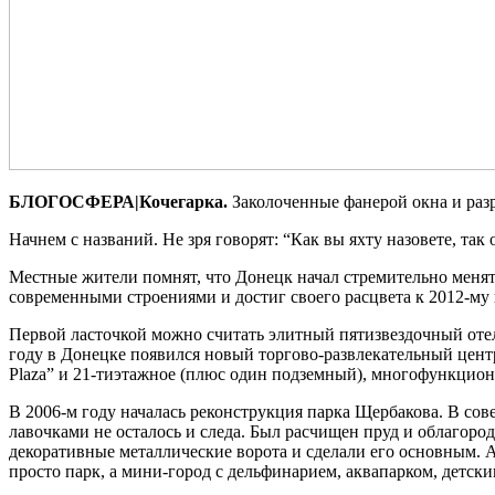
БЛОГОСФЕРА|Кочегарка.
Заколоченные фанерой окна и раз
Начнем с названий. Не зря говорят: “Как вы яхту назовете, так
Местные жители помнят, что Донецк начал стремительно менять
современными строениями и достиг своего расцвета к 2012-му 
Первой ласточкой можно считать элитный пятизвездочный отель
году в Донецке появился новый торгово-развлекательный центр
Plaza” и 21-тиэтажное (плюс один подземный), многофункционал
В 2006-м году началась реконструкция парка Щербакова. В со
лавочками не осталось и следа. Был расчищен пруд и облагор
декоративные металлические ворота и сделали его основным. А
просто парк, а мини-город с дельфинарием, аквапарком, детс