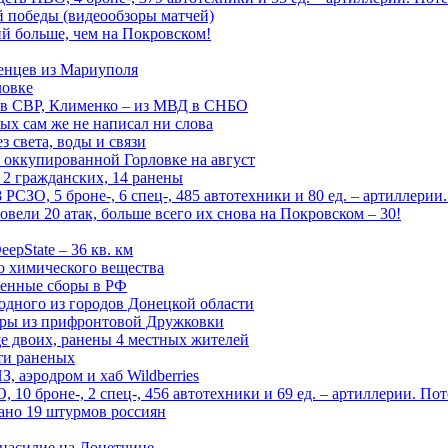
ой победы (видеообзоры матчей)
й больше, чем на Покровском!
енцев из Мариуполя
ловке
 в СВР, Клименко – из МВД в СНБО
рых сам же не написал ни слова
 света, воды и связи
 оккупированной Горловке на август
 2 гражданских, 14 ранены
СЗО, 5 броне-, 6 спец-, 485 автотехники и 80 ед. – артиллерии
вели 20 атак, больше всего их снова на Покровском – 30!
epState – 36 кв. км
о химического вещества
енные сборы в РФ
одного из городов Донецкой области
дры из прифронтовой Дружковки
е двоих, ранены 4 местных жителей
сти раненых
, аэродром и хаб Wildberries
0 броне-, 2 спец-, 456 автотехники и 69 ед. – артиллерии. Поте
ано 19 штурмов россиян
 насилие на Донетчине