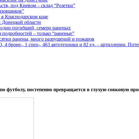
ств, под Киевом – склад “Розетки”
газовщиков”
 в Краснодарском крае
й Донецкой области
: один погибший, семеро раненых
з подробностей – только “раненые”
есятки ранены, много разрушений и пожаров
 броне-, 1 спец-, 463 автотехники и 82 ед. – артиллерии. Поте
о футболу, постепенно превращается в глухую совковую прови