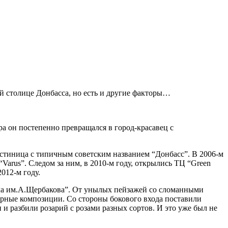
й столице Донбасса, но есть и другие факторы…
а он постепенно превращался в город-красавец с
остиница с типичным советским названием “Донбасс”. В 2006-м
arus”. Следом за ним, в 2010-м году, открылись ТЦ “Green
012-м году.
ыха им.А.Щербакова”. От унылых пейзажей со сломанными
турные композиции. Со стороны бокового входа поставили
 и разбили розарий с розами разных сортов. И это уже был не