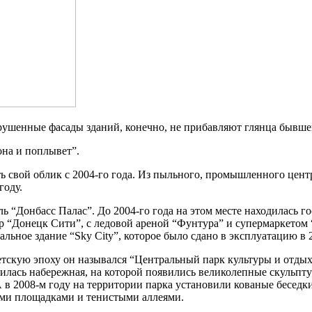
рушенные фасады зданий, конечно, не прибавляют глянца бывше
 она и поплывет”.
 свой облик с 2004-го года. Из пыльного, промышленного центр
году.
 “Донбасс Палас”. До 2004-го года на этом месте находилась г
 “Донецк Сити”, с ледовой ареной “Фунтура” и супермаркетом “V
ьное здание “Sky City”, которое было сдано в эксплуатацию в 2
ветскую эпоху он назывался “Центральный парк культуры и отд
одилась набережная, на которой появились великолепные скульп
 в 2008-м году на территории парка установили кованые беседки
кими площадками и тенистыми аллеями.