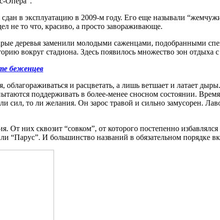
с-Опера”.
сдан в эксплуатацию в 2009-м году. Его еще называли “жемчуж
л не то что, красиво, а просто завораживающе.
тарые деревья заменили молодыми саженцами, подобранными сп
торию вокруг стадиона. Здесь появилось множество зон отдыха
ате беженцев
, облагораживаться и расцветать, а лишь ветшает и латает дыры
ытаются поддерживать в более-менее сносном состоянии. Время 
о ли сил, то ли желания. Он зарос травой и сильно замусорен. Л
 От них сквозит “совком”, от которого постепенно избавлялся 
или “Парус”. И большинство названий в обязательном порядке в