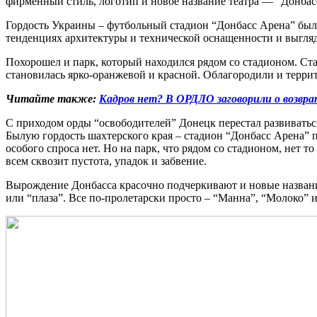
фирменный стиль, логотип и новое название театра — “Донбас
Гордость Украины – футбольный стадион “Донбасс Арена” был 
тенденциях архитектуры и технической оснащенности и выгляде
Похорошел и парк, который находился рядом со стадионом. С
становилась ярко-оранжевой и красной. Облагородили и терри
Читайте также:
Кадров нет? В ОРДЛО заговорили о возвр
С приходом орды “освободителей” Донецк перестал развиваться
Былую гордость шахтерского края – стадион “Донбасс Арена” п
особого спроса нет. Но на парк, что рядом со стадионом, нет т
всем сквозит пустота, упадок и забвение.
Вырождение Донбасса красочно подчеркивают и новые названия.
или “плаза”. Все по-пролетарски просто – “Манна”, “Молоко” 