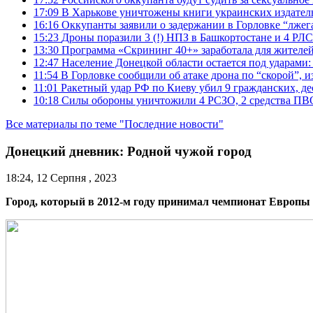
17:09
В Харькове уничтожены книги украинских издатель
16:16
Оккупанты заявили о задержании в Горловке “лже
15:23
Дроны поразили 3 (!) НПЗ в Башкортостане и 4 РЛС
13:30
Программа «Скрининг 40+» заработала для жителе
12:47
Население Донецкой области остается под ударами
11:54
В Горловке сообщили об атаке дрона по “скорой”, и
11:01
Ракетный удар РФ по Киеву убил 9 гражданских, д
10:18
Силы обороны уничтожили 4 РСЗО, 2 средства ПВО, 4
Все материалы по теме "Последние новости"
Донецкий дневник: Родной чужой город
18:24, 12 Серпня , 2023
Город, который в 2012-м году принимал чемпионат Европы п