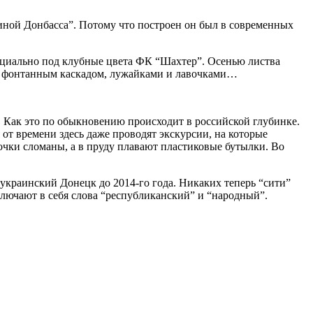
иной Донбасса”. Потому что построен он был в современных
ециально под клубные цвета ФК “Шахтер”. Осенью листва
 с фонтанным каскадом, лужайками и лавочками…
. Как это по обыкновению происходит в российской глубинке.
от времени здесь даже проводят экскурсии, на которые
авочки сломаны, а в пруду плавают пластиковые бутылки. Во
украинский Донецк до 2014-го года. Никаких теперь “сити”
ключают в себя слова “республиканский” и “народный”.