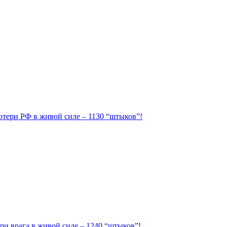
Потери РФ в живой силе – 1130 “штыков”!
ри врага в живой силе – 1240 “штыков”!