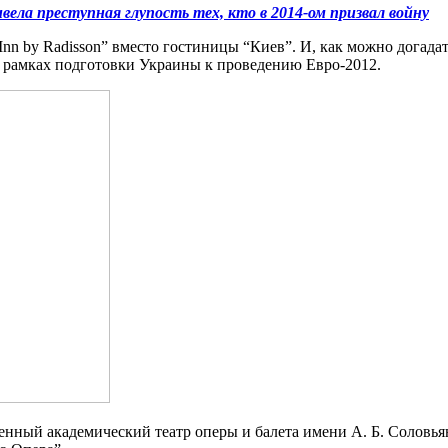
ела преступная глупость тех, кто в 2014-ом призвал войну
Inn by Radisson” вместо гостиницы “Киев”. И, как можно догадат
 рамках подготовки Украины к проведению Евро-2012.
нный академический театр оперы и балета имени А. Б. Соловьян