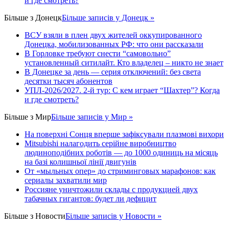
и где смотреть?
Більше з
Донецк
Більше записів у Донецк »
ВСУ взяли в плен двух жителей оккупированного
Донецка, мобилизованных РФ: что они рассказали
В Горловке требуют снести “самовольно”
установленный ситилайт. Кто владелец – никто не знает
В Донецке за день — серия отключений: без света
десятки тысяч абонентов
УПЛ-2026/2027. 2-й тур: С кем играет “Шахтер”? Когда
и где смотреть?
Більше з
Мир
Більше записів у Мир »
На поверхні Сонця вперше зафіксували плазмові вихори
Mitsubishi налагодить серійне виробництво
людиноподібних роботів — до 1000 одиниць на місяць
на базі колишньої лінії двигунів
От «мыльных опер» до стриминговых марафонов: как
сериалы захватили мир
Россияне уничтожили склады с продукцией двух
табачных гигантов: будет ли дефицит
Більше з
Новости
Більше записів у Новости »