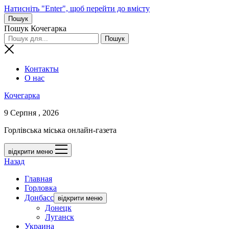
Натисніть "Enter", щоб перейти до вмісту
Пошук
Пошук Кочегарка
Контакты
О нас
Кочегарка
9 Серпня , 2026
Горлівська міська онлайн-газета
відкрити меню
Назад
Главная
Горловка
Донбасс
відкрити меню
Донецк
Луганск
Украина