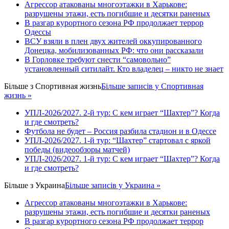
Агрессор атакованы многоэтажки в Харькове:
разрушены этажи, есть погибшие и десятки раненых
В разгар курортного сезона РФ продолжает террор
Одессы
ВСУ взяли в плен двух жителей оккупированного
Донецка, мобилизованных РФ: что они рассказали
В Горловке требуют снести “самовольно”
установленный ситилайт. Кто владелец – никто не знает
Більше з
Спортивная жизнь
Більше записів у Спортивная
жизнь »
УПЛ-2026/2027. 2-й тур: С кем играет “Шахтер”? Когда
и где смотреть?
Футбола не будет – Россия разбила стадион и в Одессе
УПЛ-2026/2027. 1-й тур: “Шахтер” стартовал с яркой
победы (видеообзоры матчей)
УПЛ-2026/2027. 1-й тур: С кем играет “Шахтер”? Когда
и где смотреть?
Більше з
Украина
Більше записів у Украина »
Агрессор атакованы многоэтажки в Харькове:
разрушены этажи, есть погибшие и десятки раненых
В разгар курортного сезона РФ продолжает террор