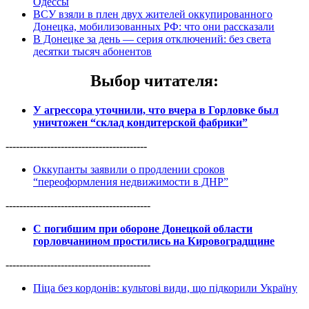
Одессы
ВСУ взяли в плен двух жителей оккупированного
Донецка, мобилизованных РФ: что они рассказали
В Донецке за день — серия отключений: без света
десятки тысяч абонентов
Выбор читателя
:
У агрессора уточнили, что вчера в Горловке был
уничтожен “склад кондитерской фабрики”
-----------------------------------------
Оккупанты заявили о продлении сроков
“переоформления недвижимости в ДНР”
------------------------------------------
С погибшим при обороне Донецкой области
горловчанином простились на Кировоградщине
------------------------------------------
Піца без кордонів: культові види, що підкорили Україну