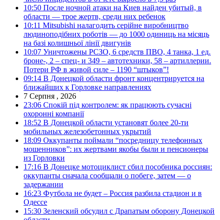
10:50
После ночной атаки на Киев найден убитый, в
области — трое жертв, среди них ребенок
10:11
Mitsubishi налагодить серійне виробництво
людиноподібних роботів — до 1000 одиниць на місяць
на базі колишньої лінії двигунів
10:07
Уничтожены РСЗО, 6 средств ПВО, 4 танка, 1 ед.
броне-, 2 – спец- и 349 – автотехники, 58 – артиллерии.
Потери РФ в живой силе – 1190 “штыков”!
09:14
В Донецкой области фронт концентрируется на
ближайших к Горловке направлениях
7 Серпня , 2026
23:06
Спокій під контролем: як працюють сучасні
охоронні компанії
18:52
В Донецкой области установят более 20-ти
мобильных железобетонных укрытий
18:09
Оккупанты поймали “посредницу телефонных
мошенников”: их жертвами якобы были и пенсионеры
из Горловки
17:16
В Донецке мотоциклист сбил пособника россиян:
оккупанты сначала сообщали о побеге, затем — о
задержании
16:23
Футбола не будет – Россия разбила стадион и в
Одессе
15:30
Зеленский обсудил с Драпатым оборону Донецкой
области