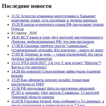
Последние новости
11:32
Агрессор атакованы многоэтажки в Харькове:
разрушены этажи, есть погибшие и десятки раненых
10:29
В разгар курортного сезона РФ продолжает террор
Одессы
8 Серпня , 2026
18:41
ВСУ взяли в плен двух жителей оккупированного
Донецка, мобилизованных РФ: что они рассказали
17:58
В Горловке требуют снести “самовольно”
установленный ситилайт. Кто владелец – никто не знает
17:05
В Донецке за день — серия отключений: без света
десятки тысяч абонентов
15:12
УПЛ-2026/2027. 2-й тур: С кем играет “Шахтер”?
Когда и где смотреть?
14:28
На поверхні Сонця вперше зафіксували плазмові
вихори
13:29
Как оформить пенсию онлайн: пошаговая
инструкция от ПФУ
12:36
РФ продолжает бить по населению авиацией,
РСЗО и дронами: убит житель Славянска, 13 жителей
Донецкой области ранены
11:43
В Горловке второй день сообщают о 3-х раненых, а
число инцидентов в отчете выросло в 7,5 раз