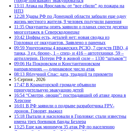
городе призывают эвакуироваться
13:11
Атака на Ярославль: от “все сбили” до пожара на
НПЗ
12:28
Удары РФ по Донецкой области забрали еще одну
жизнь местного жителя, 9 человек получили ранения
11:35
Оккупанты опять заявили о планах снести десятки
многоэтажек в Северскодонецке
10:42
Цифры есть, деталей нет: новая сводка из
Горловки от оккупантов. Заявлено о раненых
09:59
Уничтожены 4 вражеских РСЗО, 7 средств ПВО, 4
танка, 3 ед. броне-, 1 – спец- и 416 – автотехники, 59 –
артиллерии. Потери РФ в живой силе – 1330 “штыков”!
09:06
На Покровском и Константиновском
направлениях — одинаковое число атак
08:13
Яблучний Спас: дата, традиції та прикмети
5 Серпня , 2026
17:47
В Краматорской громаде объявили
принудительную эвакуацию детей
16:54
“Смотри, овощи”: пострадавший об атаке дрона в
Херсоне
16:01
В РФ заявили о подрыве разработчика FPV-
дронов. Говорят, выжил
15:18
Пытали и насиловали в Горловке: стали известны
имена трех боевиков банды Безлера
13:25
Еще как минимум 35 атак РФ по населению