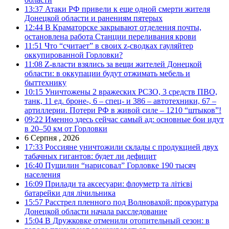
13:37
Атаки РФ привели к еще одной смерти жителя
Донецкой области и ранениям пятерых
12:44
В Краматорске закрывают отделения почты,
остановлена работа Станции переливания крови
11:51
Что “считает” в своих z-сводках гауляйтер
оккупированной Горловки?
11:08
Z-власти взялись за вещи жителей Донецкой
области: в оккупации будут отжимать мебель и
быттехнику
10:15
Уничтожены 2 вражеских РСЗО, 3 средств ПВО,
танк, 11 ед. броне-, 6 – спец- и 386 – автотехники, 67 –
артиллерии. Потери РФ в живой силе – 1210 “штыков”!
09:22
Именно здесь сейчас самый ад: основные бои идут
в 20–50 км от Горловки
6 Серпня , 2026
17:33
Россияне уничтожили склады с продукцией двух
табачных гигантов: будет ли дефицит
16:40
Пушилин “нарисовал” Горловке 190 тысяч
населения
16:09
Прилади та аксесуари: флоуметр та літієві
батарейки для лічильника
15:57
Расстрел пленного под Волновахой: прокуратура
Донецкой области начала расследование
15:04
В Дружковке отменили отопительный сезон: в