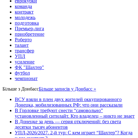
еврокубки
команда
контракт
молодежь
подготовка
Премьер-лига
приобретение
Роберто
талант
трансфер
УПЛ
усиление
ФК "Шахтер"
футбол
чемпионат
Більше з
Донбасс
Більше записів у Донбасс »
ВСУ взяли в плен двух жителей оккупированного
Донецка, мобилизованных РФ: что они рассказали
В Горловке требуют снести “самовольно”
установленный ситилайт. Кто владелец – никто не знает
В Донецке за день — серия отключений: без света
десятки тысяч абонентов
УПЛ-2026/2027. 2-й тур: С кем играет “Шахтер”? Когда