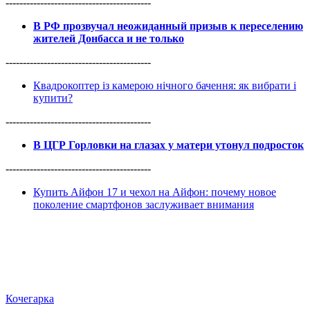
------------------------------------------
В РФ прозвучал неожиданный призыв к переселению
жителей Донбасса и не только
------------------------------------------
Квадрокоптер із камерою нічного бачення: як вибрати і
купити?
------------------------------------------
В ЦГР Горловки на глазах у матери утонул подросток
------------------------------------------
Купить Айфон 17 и чехол на Айфон: почему новое
поколение смартфонов заслуживает внимания
Кочегарка