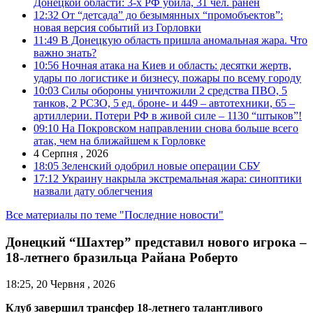
Донецкой области: 3-х РФ убила, 31 чел. ранен
12:32
От “детсада” до безымянных “промобъектов”:
новая версия событий из Горловки
11:49
В Донецкую область пришла аномальная жара. Что
важно знать?
10:56
Ночная атака на Киев и область: десятки жертв,
удары по логистике и бизнесу, пожары по всему городу
10:03
Силы обороны уничтожили 2 средства ПВО, 5
танков, 2 РСЗО, 5 ед. броне- и 449 – автотехники, 65 –
артиллерии. Потери РФ в живой силе – 1130 “штыков”!
09:10
На Покровском направлении снова больше всего
атак, чем на ближайшем к Горловке
4 Серпня , 2026
18:05
Зеленский одобрил новые операции СБУ
17:12
Украину накрыла экстремальная жара: синоптики
назвали дату облегчения
Все материалы по теме "Последние новости"
Донецкий “Шахтер” представил нового игрока –
18-летнего бразильца Райана Роберто
18:25, 20 Червня , 2026
Клуб завершил трансфер 18-летнего талантливого