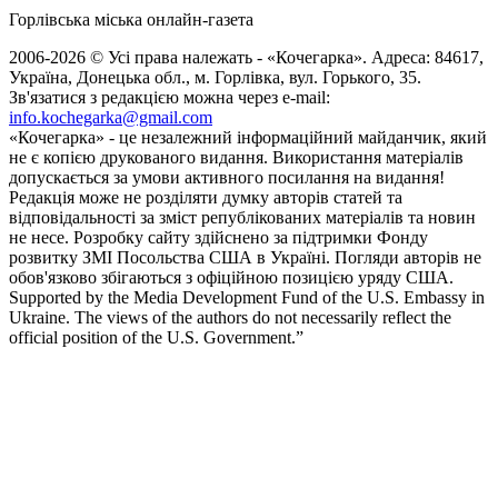
Горлівська міська онлайн-газета
2006-2026 © Усі права належать - «Кочегарка». Адреса: 84617,
Україна, Донецька обл., м. Горлівка, вул. Горького, 35.
Зв'язатися з редакцією можна через e-mail:
info.kochegarka@gmail.com
«Кочегарка» - це незалежний інформаційний майданчик, який
не є копією друкованого видання. Використання матеріалів
допускається за умови активного посилання на видання!
Редакція може не розділяти думку авторів статей та
відповідальності за зміст републікованих матеріалів та новин
не несе. Розробку сайту здійснено за підтримки Фонду
розвитку ЗМІ Посольства США в Україні. Погляди авторів не
обов'язково збігаються з офіційною позицією уряду США.
Supported by the Media Development Fund of the U.S. Embassy in
Ukraine. The views of the authors do not necessarily reflect the
official position of the U.S. Government.”