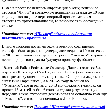
В мае в прессе появлялась информация о конкуренции со
стороны “Лилля” и возможном повышении ставки до 10 млн.
евро, однако позднее переговорный процесс менялся, а
стороны то приостанавливали, то возобновляли обсуждение
сделки.
Читайте также:
“Шахтер” объявил о подписании
талантливых бразильцев
В итоге стороны достигли окончательного соглашения:
трансфер был закрыт, как утверждают медиа, за 10 млн. евро
за 90 % экономических прав на игрока. “Фламенго” сохраняет
десять процентов прав на будущую продажу футболиста.
18-летний Райан Роберто де Оливейра Дантас (родился 5-го
марта 2008-го года в Сан-Паулу, рост 178 см) выступает на
позиции атакующего полузащитника. Он прошел академию
“Атлетико Паранаэнсе”, а в 2023-м году перешел во
“Фламенго”, где играл за U-20. В молодежных турнирах он
провел 16 матчей, забил 6 голов и сделал результативную
передачу. Также футболист дебютировал за основную команду
“Фламенго”, сыграв два поединка в Лиге Кариока.
Читайте также:
Игроком “Шахтера” стал талантливый