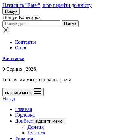
Натисніть "Enter", щоб перейти до вмісту
Пошук
Пошук Кочегарка
Контакты
О нас
Кочегарка
9 Серпня , 2026
Горлівська міська онлайн-газета
відкрити меню
Назад
Главная
Горловка
Донбасс
відкрити меню
Донецк
Луганск
Украина