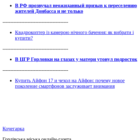
В РФ прозвучал неожиданный призыв к переселению
жителей Донбасса и не только
------------------------------------------
Квадрокоптер із камерою нічного бачення: як вибрати і
купити?
------------------------------------------
В ЦГР Горловки на глазах у матери утонул подросток
------------------------------------------
Купить Айфон 17 и чехол на Айфон: почему новое
поколение смартфонов заслуживает внимания
Кочегарка
Горлівська міська онлайн-газета