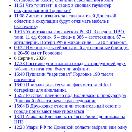
11:51
Что “считает” в своих z-сводках гауляйтер
оккупированной Горловки?
11:08
Z-власти взялись за вещи жителей Донецкой
области: в оккупации будут отжимать мебель и
быттехнику
10:15
Уничтожены 2 вражеских РСЗО, 3 средств ПВО,
танк, 11 ед. броне-, 6 – спец- и 386 – автотехники, 67 –
артиллерии. Потери РФ в живой силе – 1210 “штыков”!
09:22
Именно здесь сейчас самый ад: основные бои идут
в 20–50 км от Горловки
6 Серпня , 2026
17:33
Россияне уничтожили склады с продукцией двух
табачных гигантов: будет ли дефицит
16:40
Пушилин “нарисовал” Горловке 190 тысяч
населения
16:09
Прилади та аксесуари: флоуметр та літієві
батарейки для лічильника
15:57
Расстрел пленного под Волновахой: прокуратура
Донецкой области начала расследование
15:04
В Дружковке отменили отопительный сезон: в
городе призывают эвакуироваться
13:11
Атака на Ярославль: от “все сбили” до пожара на
НПЗ
12:28
Удары РФ по Донецкой области забрали еще одну