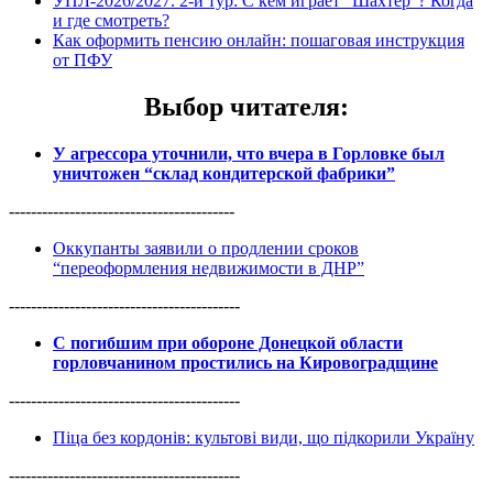
УПЛ-2026/2027. 2-й тур: С кем играет “Шахтер”? Когда
и где смотреть?
Как оформить пенсию онлайн: пошаговая инструкция
от ПФУ
Выбор читателя
:
У агрессора уточнили, что вчера в Горловке был
уничтожен “склад кондитерской фабрики”
-----------------------------------------
Оккупанты заявили о продлении сроков
“переоформления недвижимости в ДНР”
------------------------------------------
С погибшим при обороне Донецкой области
горловчанином простились на Кировоградщине
------------------------------------------
Піца без кордонів: культові види, що підкорили Україну
------------------------------------------