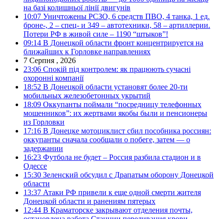
на базі колишньої лінії двигунів
10:07
Уничтожены РСЗО, 6 средств ПВО, 4 танка, 1 ед.
броне-, 2 – спец- и 349 – автотехники, 58 – артиллерии.
Потери РФ в живой силе – 1190 “штыков”!
09:14
В Донецкой области фронт концентрируется на
ближайших к Горловке направлениях
7 Серпня , 2026
23:06
Спокій під контролем: як працюють сучасні
охоронні компанії
18:52
В Донецкой области установят более 20-ти
мобильных железобетонных укрытий
18:09
Оккупанты поймали “посредницу телефонных
мошенников”: их жертвами якобы были и пенсионеры
из Горловки
17:16
В Донецке мотоциклист сбил пособника россиян:
оккупанты сначала сообщали о побеге, затем — о
задержании
16:23
Футбола не будет – Россия разбила стадион и в
Одессе
15:30
Зеленский обсудил с Драпатым оборону Донецкой
области
13:37
Атаки РФ привели к еще одной смерти жителя
Донецкой области и ранениям пятерых
12:44
В Краматорске закрывают отделения почты,
остановлена работа Станции переливания крови