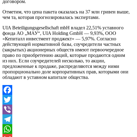
договором.
Отметим, что цена пакета оказалась на 37 млн гривен выше,
чем та, которая прогнозировалась экспертами.
UIA Beteiligungsgesellschaft mbH владел 22,51% уставного
фонда АО „МАУ“, UIA Holding GmbH — 9,93%, ООО
«Кепиталл инвестмент проджект» — 5,97%. Согласно
действующей нормативной базы, соучредители частных
(закрытых) акционерных обществ имеют первоочередное
право по приобретению акций, которые продаются одним
из них. Если соучредителей несколько, то акции,
предложенные к продаже, распределяются между ними
пропорционально доле корпоративных прав, которыми они
обладают в уставном капитале общества.
Facebook
Twitter
Viber
Telegram