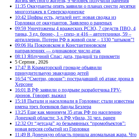
жизнь местного жителя, 9 человек получили ранения
11:35
Оккупанты опять заявили о планах снести десятки
многоэтажек в Северскодонецке
10:42
Цифры есть, деталей нет: новая сводка из
Горловки от оккупантов. Заявлено о раненых
09:59
Уничтожены 4 вражеских РСЗО, 7 средств ПВО, 4
танка, 3 ед. броне-, 1 – спец- и 416 – автотехники, 59 –
артиллерии. Потери РФ в живой силе – 1330 “штыков”!
09:06
На Покровском и Константиновском
направлениях — одинаковое число атак
08:13
Яблучний Спас: дата, традиції та прикмети
5 Серпня , 2026
17:47
В Краматорской громаде объявили
принудительную эвакуацию детей
16:54
“Смотри, овощи”: пострадавший об атаке дрона в
Херсоне
16:01
В РФ заявили о подрыве разработчика FPV-
дронов. Говорят, выжил
15:18
Пытали и насиловали в Горловке: стали известны
имена трех боевиков банды Безлера
13:25
Еще как минимум 35 атак РФ по населению
Донецкой области: 3-х РФ убила, 31 чел. ранен
12:32
От “детсада” до безымянных “промобъектов”:
новая версия событий из Горловки
11:49
В Донецкую область пришла аномальная жара. Что