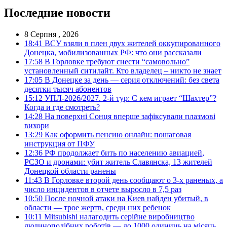
Последние новости
8 Серпня , 2026
18:41
ВСУ взяли в плен двух жителей оккупированного
Донецка, мобилизованных РФ: что они рассказали
17:58
В Горловке требуют снести “самовольно”
установленный ситилайт. Кто владелец – никто не знает
17:05
В Донецке за день — серия отключений: без света
десятки тысяч абонентов
15:12
УПЛ-2026/2027. 2-й тур: С кем играет “Шахтер”?
Когда и где смотреть?
14:28
На поверхні Сонця вперше зафіксували плазмові
вихори
13:29
Как оформить пенсию онлайн: пошаговая
инструкция от ПФУ
12:36
РФ продолжает бить по населению авиацией,
РСЗО и дронами: убит житель Славянска, 13 жителей
Донецкой области ранены
11:43
В Горловке второй день сообщают о 3-х раненых, а
число инцидентов в отчете выросло в 7,5 раз
10:50
После ночной атаки на Киев найден убитый, в
области — трое жертв, среди них ребенок
10:11
Mitsubishi налагодить серійне виробництво
людиноподібних роботів — до 1000 одиниць на місяць