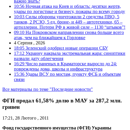
важно знать?
10:56
Ночная атака на Киев и область: десятки жертв,
удары по логистике и бизнесу, пожары по всему городу
10:03
Силы обороны уничтожили 2 средства ПВО, 5
танков, 2 РСЗО, 5 ед. броне- и 449 – автотехники, 65 –
артиллерии. Потери РФ в живой силе – 1130 “штыков”!
09:10
На Покровском направлении снова больше всего
атак, чем на ближайшем к Горловке
4 Серпня , 2026
18:05
Зеленский одобрил новые операции СБУ
17:12
Украину накрыла экстремальная жара: синоптики
назвали дату облегчения
16:29
Число раненых в Краматорске выросло до 24:
повреждены дома, школы и инфраструктура
15:36
Удары ВСУ по мостам, пункту ФСБ и объектам
связи
Все материалы по теме "Последние новости"
ФГИ продал 61,58% долю в МАУ за 287,2 млн.
гривен
17:21, 28 Лютого , 2011
Фонд государственного имущества (ФГИ) Украины