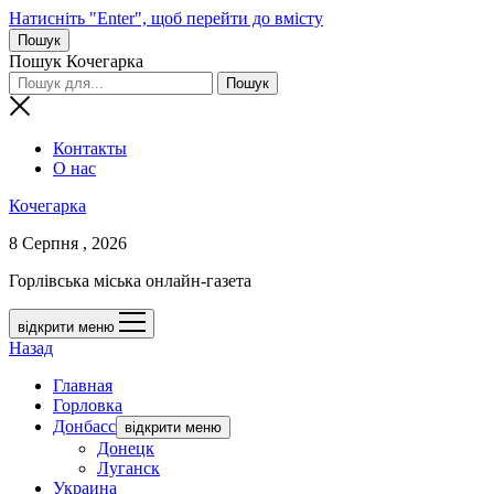
Натисніть "Enter", щоб перейти до вмісту
Пошук
Пошук Кочегарка
Контакты
О нас
Кочегарка
8 Серпня , 2026
Горлівська міська онлайн-газета
відкрити меню
Назад
Главная
Горловка
Донбасс
відкрити меню
Донецк
Луганск
Украина