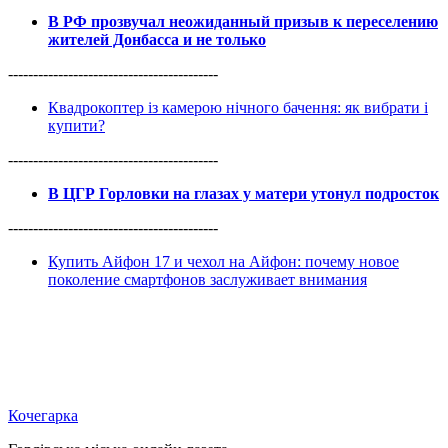
В РФ прозвучал неожиданный призыв к переселению
жителей Донбасса и не только
------------------------------------------
Квадрокоптер із камерою нічного бачення: як вибрати і
купити?
------------------------------------------
В ЦГР Горловки на глазах у матери утонул подросток
------------------------------------------
Купить Айфон 17 и чехол на Айфон: почему новое
поколение смартфонов заслуживает внимания
Кочегарка