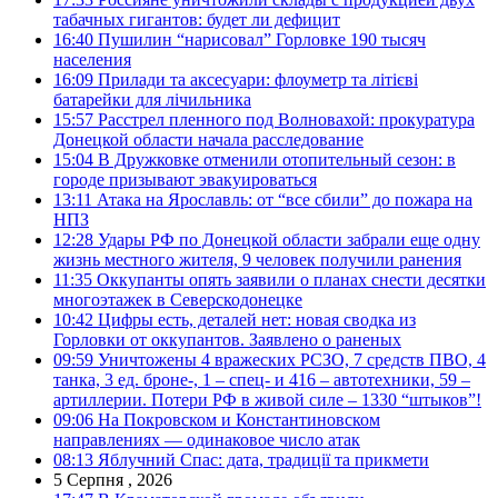
табачных гигантов: будет ли дефицит
16:40
Пушилин “нарисовал” Горловке 190 тысяч
населения
16:09
Прилади та аксесуари: флоуметр та літієві
батарейки для лічильника
15:57
Расстрел пленного под Волновахой: прокуратура
Донецкой области начала расследование
15:04
В Дружковке отменили отопительный сезон: в
городе призывают эвакуироваться
13:11
Атака на Ярославль: от “все сбили” до пожара на
НПЗ
12:28
Удары РФ по Донецкой области забрали еще одну
жизнь местного жителя, 9 человек получили ранения
11:35
Оккупанты опять заявили о планах снести десятки
многоэтажек в Северскодонецке
10:42
Цифры есть, деталей нет: новая сводка из
Горловки от оккупантов. Заявлено о раненых
09:59
Уничтожены 4 вражеских РСЗО, 7 средств ПВО, 4
танка, 3 ед. броне-, 1 – спец- и 416 – автотехники, 59 –
артиллерии. Потери РФ в живой силе – 1330 “штыков”!
09:06
На Покровском и Константиновском
направлениях — одинаковое число атак
08:13
Яблучний Спас: дата, традиції та прикмети
5 Серпня , 2026