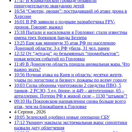
17:47
В Краматорской громаде объявили
принудительную эвакуацию детей
16:54
“Смотри, овощи”: пострадавший об атаке дрона в
Херсоне
16:01
В РФ заявили о подрыве разработчика FPV-
дронов. Говорят, выжил
15:18
Пытали и насиловали в Горловке: стали известны
имена трех боевиков банды Безлера
13:25
Еще как минимум 35 атак РФ по населению
Донецкой области: 3-х РФ убила, 31 чел. ранен
12:32
От “детсада” до безымянных “промобъектов”:
новая версия событий из Горловки
11:49
В Донецкую область пришла аномальная жара. Что
важно знать?
10:56
Ночная атака на Киев и область: десятки жертв,
удары по логистике и бизнесу, пожары по всему городу
10:03
Силы обороны уничтожили 2 средства ПВО, 5
танков, 2 РСЗО, 5 ед. броне- и 449 – автотехники, 65 –
артиллерии. Потери РФ в живой силе – 1130 “штыков”!
09:10
На Покровском направлении снова больше всего
атак, чем на ближайшем к Горловке
4 Серпня , 2026
18:05
Зеленский одобрил новые операции СБУ
17:12
Украину накрыла экстремальная жара: синоптики
назвали дату облегчения