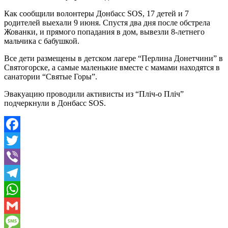
Как сообщили волонтеры Донбасс SOS, 17 детей и 7
родителей выехали 9 июня. Спустя два дня после обстрела
Жованки, и прямого попадания в дом, вывезли 8-летнего
мальчика с бабушкой.
Все дети размещены в детском лагере “Перлина Донетчини” в
Святогорске, а самые маленькие вместе с мамами находятся в
санатории “Святые Горы”.
Эвакуацию проводили активисты из “Пліч-о Пліч”
подчеркнули в Донбасс SOS.
Facebook
Twitter
Viber
Telegram
WhatsApp
Gmail