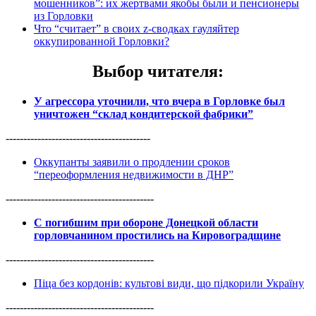
мошенников”: их жертвами якобы были и пенсионеры
из Горловки
Что “считает” в своих z-сводках гауляйтер
оккупированной Горловки?
Выбор читателя
:
У агрессора уточнили, что вчера в Горловке был
уничтожен “склад кондитерской фабрики”
-----------------------------------------
Оккупанты заявили о продлении сроков
“переоформления недвижимости в ДНР”
------------------------------------------
С погибшим при обороне Донецкой области
горловчанином простились на Кировоградщине
------------------------------------------
Піца без кордонів: культові види, що підкорили Україну
------------------------------------------