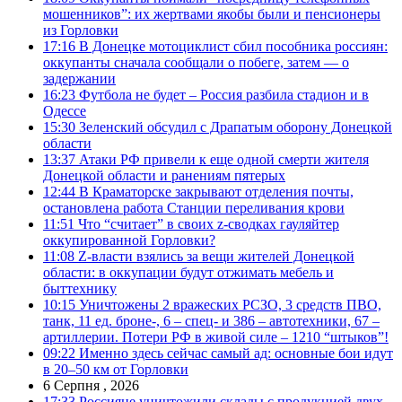
мошенников”: их жертвами якобы были и пенсионеры
из Горловки
17:16
В Донецке мотоциклист сбил пособника россиян:
оккупанты сначала сообщали о побеге, затем — о
задержании
16:23
Футбола не будет – Россия разбила стадион и в
Одессе
15:30
Зеленский обсудил с Драпатым оборону Донецкой
области
13:37
Атаки РФ привели к еще одной смерти жителя
Донецкой области и ранениям пятерых
12:44
В Краматорске закрывают отделения почты,
остановлена работа Станции переливания крови
11:51
Что “считает” в своих z-сводках гауляйтер
оккупированной Горловки?
11:08
Z-власти взялись за вещи жителей Донецкой
области: в оккупации будут отжимать мебель и
быттехнику
10:15
Уничтожены 2 вражеских РСЗО, 3 средств ПВО,
танк, 11 ед. броне-, 6 – спец- и 386 – автотехники, 67 –
артиллерии. Потери РФ в живой силе – 1210 “штыков”!
09:22
Именно здесь сейчас самый ад: основные бои идут
в 20–50 км от Горловки
6 Серпня , 2026
17:33
Россияне уничтожили склады с продукцией двух