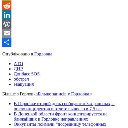
Message
Reddit
LinkedIn
WordPress
Email
Share
Опубліковано в
Горловка
АТО
ДНР
Донбасс SOS
обстрел
эвакуация
Більше з
Горловка
Більше записів у Горловка »
В Горловке второй день сообщают о 3-х раненых, а
число инцидентов в отчете выросло в 7,5 раз
В Донецкой области фронт концентрируется на
ближайших к Горловке направлениях
Оккупанты поймали “посредницу телефонных