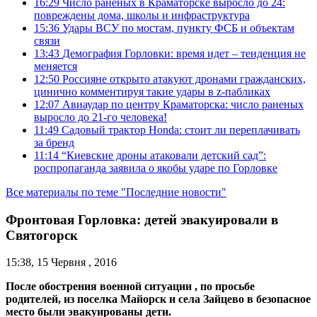
16:29
Число раненых в Краматорске выросло до 24:
повреждены дома, школы и инфраструктура
15:36
Удары ВСУ по мостам, пункту ФСБ и объектам
связи
13:43
Демография Горловки: время идет – тенденция не
меняется
12:50
Россияне открыто атакуют дронами гражданских,
цинично комментируя такие удары в z-пабликах
12:07
Авиаудар по центру Краматорска: число раненых
выросло до 21-го человека!
11:49
Садовый трактор Honda: стоит ли переплачивать
за бренд
11:14
“Киевские дроны атаковали детский сад”:
роспропаганда заявила о якобы ударе по Горловке
Все материалы по теме "Последние новости"
Фронтовая Горловка: детей эвакуировали в
Святогорск
15:38, 15 Червня , 2016
После обострения военной ситуации , по просьбе
родителей, из поселка Майорск и села Зайцево в безопасное
место были эвакуированы дети.