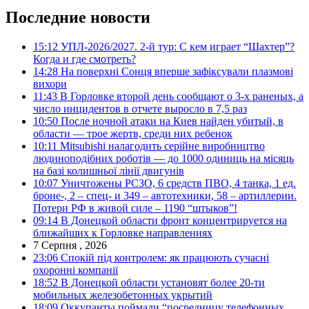
Последние новости
15:12
УПЛ-2026/2027. 2-й тур: С кем играет “Шахтер”?
Когда и где смотреть?
14:28
На поверхні Сонця вперше зафіксували плазмові
вихори
11:43
В Горловке второй день сообщают о 3-х раненых, а
число инцидентов в отчете выросло в 7,5 раз
10:50
После ночной атаки на Киев найден убитый, в
области — трое жертв, среди них ребенок
10:11
Mitsubishi налагодить серійне виробництво
людиноподібних роботів — до 1000 одиниць на місяць
на базі колишньої лінії двигунів
10:07
Уничтожены РСЗО, 6 средств ПВО, 4 танка, 1 ед.
броне-, 2 – спец- и 349 – автотехники, 58 – артиллерии.
Потери РФ в живой силе – 1190 “штыков”!
09:14
В Донецкой области фронт концентрируется на
ближайших к Горловке направлениях
7 Серпня , 2026
23:06
Спокій під контролем: як працюють сучасні
охоронні компанії
18:52
В Донецкой области установят более 20-ти
мобильных железобетонных укрытий
18:09
Оккупанты поймали “посредницу телефонных