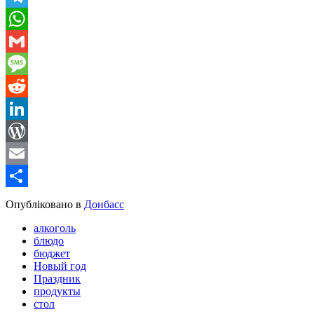
Telegram
WhatsApp
Gmail
Message
Reddit
LinkedIn
WordPress
Email
Share
Опубліковано в
Донбасс
алкоголь
блюдо
бюджет
Новый год
Праздник
продукты
стол