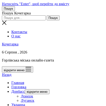
Натисніть "Enter", щоб перейти до вмісту
Пошук
Пошук Кочегарка
Контакты
О нас
Кочегарка
6 Серпня , 2026
Горлівська міська онлайн-газета
відкрити меню
Назад
Главная
Горловка
Донбасс
відкрити меню
Донецк
Луганск
Украина