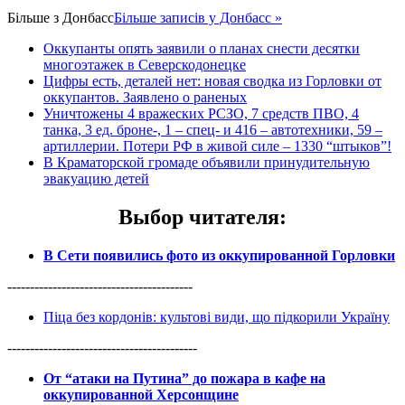
Більше з
Донбасс
Більше записів у Донбасс »
Оккупанты опять заявили о планах снести десятки
многоэтажек в Северскодонецке
Цифры есть, деталей нет: новая сводка из Горловки от
оккупантов. Заявлено о раненых
Уничтожены 4 вражеских РСЗО, 7 средств ПВО, 4
танка, 3 ед. броне-, 1 – спец- и 416 – автотехники, 59 –
артиллерии. Потери РФ в живой силе – 1330 “штыков”!
В Краматорской громаде объявили принудительную
эвакуацию детей
Выбор читателя
:
В Сети появились фото из оккупированной Горловки
-----------------------------------------
Піца без кордонів: культові види, що підкорили Україну
------------------------------------------
От “атаки на Путина” до пожара в кафе на
оккупированной Херсонщине