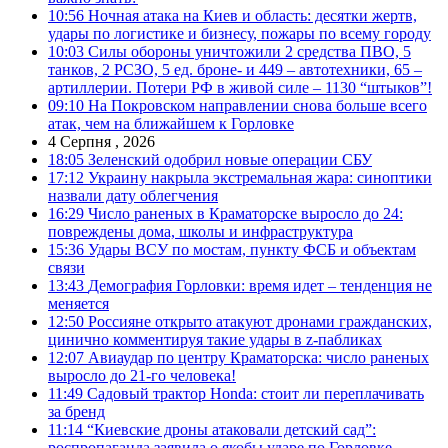
10:56
Ночная атака на Киев и область: десятки жертв,
удары по логистике и бизнесу, пожары по всему городу
10:03
Силы обороны уничтожили 2 средства ПВО, 5
танков, 2 РСЗО, 5 ед. броне- и 449 – автотехники, 65 –
артиллерии. Потери РФ в живой силе – 1130 “штыков”!
09:10
На Покровском направлении снова больше всего
атак, чем на ближайшем к Горловке
4 Серпня , 2026
18:05
Зеленский одобрил новые операции СБУ
17:12
Украину накрыла экстремальная жара: синоптики
назвали дату облегчения
16:29
Число раненых в Краматорске выросло до 24:
повреждены дома, школы и инфраструктура
15:36
Удары ВСУ по мостам, пункту ФСБ и объектам
связи
13:43
Демография Горловки: время идет – тенденция не
меняется
12:50
Россияне открыто атакуют дронами гражданских,
цинично комментируя такие удары в z-пабликах
12:07
Авиаудар по центру Краматорска: число раненых
выросло до 21-го человека!
11:49
Садовый трактор Honda: стоит ли переплачивать
за бренд
11:14
“Киевские дроны атаковали детский сад”:
роспропаганда заявила о якобы ударе по Горловке