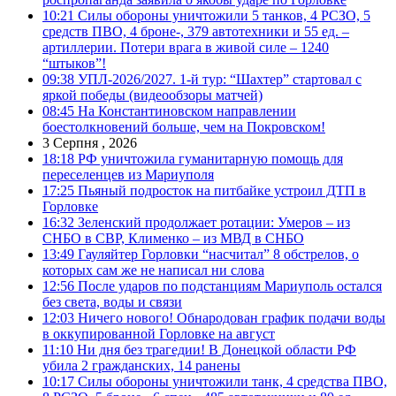
10:21
Силы обороны уничтожили 5 танков, 4 РСЗО, 5
средств ПВО, 4 броне-, 379 автотехники и 55 ед. –
артиллерии. Потери врага в живой силе – 1240
“штыков”!
09:38
УПЛ-2026/2027. 1-й тур: “Шахтер” стартовал с
яркой победы (видеообзоры матчей)
08:45
На Константиновском направлении
боестолкновений больше, чем на Покровском!
3 Серпня , 2026
18:18
РФ уничтожила гуманитарную помощь для
переселенцев из Мариуполя
17:25
Пьяный подросток на питбайке устроил ДТП в
Горловке
16:32
Зеленский продолжает ротации: Умеров – из
СНБО в СВР, Клименко – из МВД в СНБО
13:49
Гауляйтер Горловки “насчитал” 8 обстрелов, о
которых сам же не написал ни слова
12:56
После ударов по подстанциям Мариуполь остался
без света, воды и связи
12:03
Ничего нового! Обнародован график подачи воды
в оккупированной Горловке на август
11:10
Ни дня без трагедии! В Донецкой области РФ
убила 2 гражданских, 14 ранены
10:17
Силы обороны уничтожили танк, 4 средства ПВО,