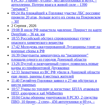
8 РСЗО, 5 броне-, 6 спец-, 485 автотехники и 80 ед. –
артиллерии. Потери врага в живой силе – 1390
“штыков”!
09:24
На ближайшей к Горловке участке ЛБС россияне
провели 20 атак, больше всего их снова на Покровском
– 30!
2 Серпня , 2026
19:08
В июле РФ нарастила давление. Прирост по карте
DeepState – 36 кв. км
18:55
Российский обстрел спровоцировал утечку
опасного химического вещества
17:42
Молодежь оккупированной Луганщины гонят на
военные сборы в РФ
16:39
Оккупанты замахнулись на “расширение”
площади одного из городов Донецкой области
13:26
Пустой и разрушенный город: появились новые
кадры из прифронтовой Дружковки
12:33
Захватчики из ВС РФ убили в Донецкой области
еще двоих, ранены 4 местных жителей
11:40
Гауляйтер Горловки заявил о 27-ми обстрелах и
шести раненых
10:57
Удары по топливу и логистике: БПЛА атаковали
НПЗ, аэродром и хаб Wildberries
10:04
Силы обороны уничтожили 8 РСЗО, 2 средства
ПВО, 10 броне-, 2 спец-, 456 автотехники и 69 ед. –