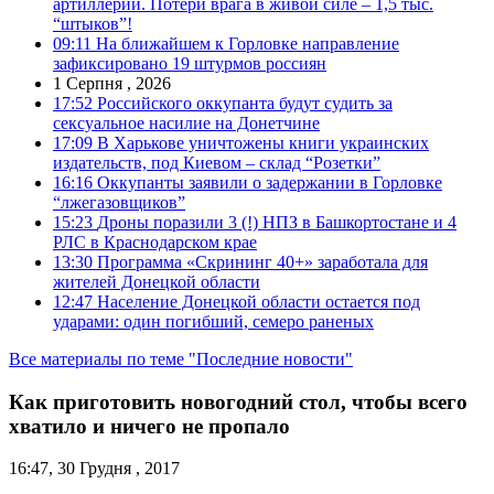
артиллерии. Потери врага в живой силе – 1,5 тыс.
“штыков”!
09:11
На ближайшем к Горловке направление
зафиксировано 19 штурмов россиян
1 Серпня , 2026
17:52
Российского оккупанта будут судить за
сексуальное насилие на Донетчине
17:09
В Харькове уничтожены книги украинских
издательств, под Киевом – склад “Розетки”
16:16
Оккупанты заявили о задержании в Горловке
“лжегазовщиков”
15:23
Дроны поразили 3 (!) НПЗ в Башкортостане и 4
РЛС в Краснодарском крае
13:30
Программа «Скрининг 40+» заработала для
жителей Донецкой области
12:47
Население Донецкой области остается под
ударами: один погибший, семеро раненых
Все материалы по теме "Последние новости"
Как приготовить новогодний стол, чтобы всего
хватило и ничего не пропало
16:47, 30 Грудня , 2017