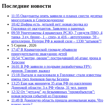
Последние новости
11:35
Оккупанты опять заявили о планах снести десятки
многоэтажек в Северскодонецке
10:42
Цифры есть, деталей нет: новая сводка из
Горловки от оккупантов. Заявлено о раненых
09:59
Уничтожены 4 вражеских РСЗО, 7 средств ПВО, 4
танка, 3 ед. броне-, 1 – спец- и 416 – автотехники, 59 –
артиллерии. Потери РФ в живой силе – 1330 “штыков”!
5 Серпня , 2026
17:47
В Краматорской громаде объявили
принудительную эвакуацию детей
16:54
“Смотри, овощи”: пострадавший об атаке дрона в
Херсоне
16:01
В РФ заявили о подрыве разработчика FPV-
дронов. Говорят, выжил
15:18
Пытали и насиловали в Горловке: стали известны
имена трех боевиков банды Безлера
13:25
Еще как минимум 35 атак РФ по населению
Донецкой области: 3-х РФ убила, 31 чел. ранен
12:32
От “детсада” до безымянных “промобъектов”:
новая версия событий из Горловки
11:49
В Донецкую область пришла аномальная жара. Что
важно знать?