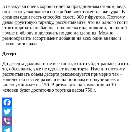
Эта закуска очень хорошо идет за праздничным столом, ведь
они легко усваиваются и не добавляют тяжесть в желудке. В
среднем один гость способен съесть 300 г фруктов. Поэтому
делая фруктовую тарелку, рассчитывайте, что на одного гостя
стоит порезать полбанана, пол-апельсина, полкиви, по одной
груше и яблоку и доложить по две мандарины. Можно
разнообразить ассортимент добавив на всех один ананас и
гроздь винограда.
Десерт
До десерта доживают не все гости, кто-то уйдет раньше, а кто-
то, объевшись, уже не одолеет кусок торта. Именно поэтому
рассчитывать объем десерта рекомендуется примерно так –
количество гостей разделите на пополам и получившееся
число умножьте на 150. В результате на компанию из 10
человек будет достаточно тортика весом 750 г.
Facebook
Twitter
Viber