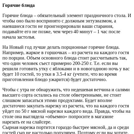
Горячие блюда
Горячие блюда – обязательный элемент праздничного стола. И
чтобы оно было воспринято с должным энтузиазмом, а
наевшиеся гости не проигнорировали ваши старания,
подавайте его не позже, чем через 40 минут – 1 час после
начала застолья.
На Новый год лучше делать порционные горячие блюда.
Например, жаркое в горшочках – из расчета на каждого гостя
по порции. Объем основного блюда стоит рассчитывать так,
что один человек съест примерно 200-250 г. Т.е. если вы
решили готовить утку с яблоками и в новогоднюю ночь у вас
будет 10 гостей, то утки в 3.5-4 кг (учтите, что во время
приготовления блюдо ужарится) будет достаточно.
Чтобы с утра не обнаружить, что недешевая ветчина и салями
высшего сорта остались на столе обветренными, не стоит
слишком запасаться этими продуктами. Будет вполне
достаточно закупать нарезку из расчета, что на каждого гостя
уйдет по 50 г мясной нарезки каждого вида. Правда, чтобы на
столе она выглядела «объемно» попросите в магазине
нарезать ее на слайсере.
Сырная нарезка портится гораздо быстрее мясной, да и среди
гостей сыр не настолько популярен. Поэтому если вы хотите,