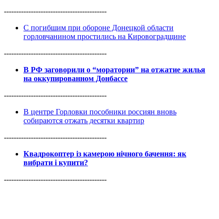
------------------------------------------
С погибшим при обороне Донецкой области
горловчанином простились на Кировоградщине
------------------------------------------
В РФ заговорили о “моратории” на отжатие жилья
на оккупированном Донбассе
------------------------------------------
В центре Горловки пособники россиян вновь
собираются отжать десятки квартир
------------------------------------------
Квадрокоптер із камерою нічного бачення: як
вибрати і купити?
------------------------------------------