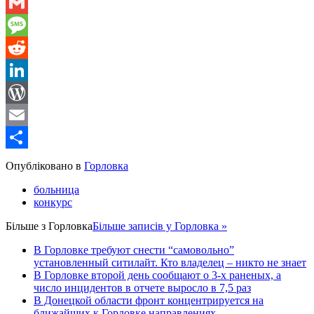
WhatsApp
Gmail
Message
Reddit
LinkedIn
WordPress
Email
Share
Опубліковано в
Горловка
больница
конкурс
Більше з
Горловка
Більше записів у Горловка »
В Горловке требуют снести “самовольно”
установленный ситилайт. Кто владелец – никто не знает
В Горловке второй день сообщают о 3-х раненых, а
число инцидентов в отчете выросло в 7,5 раз
В Донецкой области фронт концентрируется на
ближайших к Горловке направлениях