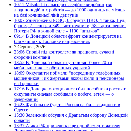
10:11
Mitsubishi налагодить серійне виробництво
людиноподібних роботів — до 1000 одиниць на місяць
на базі колишньої лінії двигунів
10:07
Уничтожены РСЗО, 6 средств ПВО, 4 танка, 1 ед.
броне-, 2 – спец- и 349 – автотехники, 58 – артиллерии.
Потери РФ в живой силе – 1190 “штыков”!
09:14
В Донецкой области фронт концентрируется на
ближайших к Горловке направлениях
7 Серпня , 2026
23:06
Спокій під контролем: як працюють сучасні
охоронні компанії
18:52
В Донецкой области установят более 20-ти
мобильных железобетонных укрытий
18:09
Оккупанты поймали “посредницу телефонных
мошенников”: их жертвами якобы были и пенсионеры
из Горловки
17:16
В Донецке мотоциклист сбил пособника россиян:
оккупанты сначала сообщали о побеге, затем — о
задержании
16:23
Футбола не будет – Россия разбила стадион и в
Одессе
15:30
Зеленский обсудил с Драпатым оборону Донецкой
области
13:37
Атаки РФ привели к еще одной смерти жителя
Донецкой области и ранениям пятерых