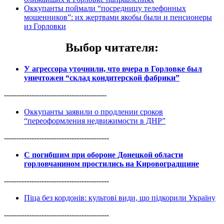
Оккупанты поймали “посредницу телефонных
мошенников”: их жертвами якобы были и пенсионеры
из Горловки
Выбор читателя
:
У агрессора уточнили, что вчера в Горловке был
уничтожен “склад кондитерской фабрики”
-----------------------------------------
Оккупанты заявили о продлении сроков
“переоформления недвижимости в ДНР”
------------------------------------------
С погибшим при обороне Донецкой области
горловчанином простились на Кировоградщине
------------------------------------------
Піца без кордонів: культові види, що підкорили Україну
------------------------------------------