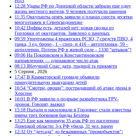
НПЗ
12:28
Удары РФ по Донецкой области забрали еще одну
жизнь местного жителя, 9 человек получили ранения
11:35
Оккупанты опять заявили о планах снести десятки
многоэтажек в Северскодонецке
10:42
Цифры есть, деталей нет: новая сводка из
Горловки от оккупантов. Заявлено о раненых
09:59
Уничтожены 4 вражеских РСЗО, 7 средств ПВО, 4
танка, 3 ед. броне-, 1 – спец- и 416 – автотехники, 59 –
артиллерии. Потери РФ в живой силе – 1330 “штыков”!
09:06
На Покровском и Константиновском
направлениях — одинаковое число атак
08:13
Яблучний Спас: дата, традиції та прикмети
5 Серпня , 2026
17:47
В Краматорской громаде объявили
принудительную эвакуацию детей
16:54
“Смотри, овощи”: пострадавший об атаке дрона в
Херсоне
16:01
В РФ заявили о подрыве разработчика FPV-
дронов. Говорят, выжил
15:18
Пытали и насиловали в Горловке: стали известны
имена трех боевиков банды Безлера
13:25
Еще как минимум 35 атак РФ по населению
Донецкой области: 3-х РФ убила, 31 чел. ранен
12:32
От “детсада” до безымянных “промобъектов”: