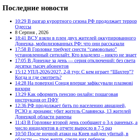
Последние новости
10:29
В разгар курортного сезона РФ продолжает террор
Одессы
8 Серпня , 2026
18:41
ВСУ взяли в плен двух жителей оккупированного
Донецка, мобилизованных РФ: что они рассказали
17:58
В Горловке требуют снести “самовольно”
установленный ситилайт. Кто владелец – никто не знает
17:05
В Донецке за день — серия отключений: без света
десятки тысяч абонентов
15:12
УПЛ-2026/2027. 2-й тур: С кем играет “Шахтер”?
Когда и где смотреть?
14:28
На поверхні Сонця вперше зафіксували плазмові
вихори
13:29
Как оформить пенсию онлайн: пошаговая
инструкция от ПФУ
12:36
РФ продолжает бить по населению авиацией,
РСЗО и дронами: убит житель Славянска, 13 жителей
Донецкой области ранены
11:43
В Горловке второй день сообщают о 3-х раненых, а
число инцидентов в отчете выросло в 7,5 раз
10:50
После ночной атаки на Киев найден убитый, в
области — трое жертв, среди них ребенок