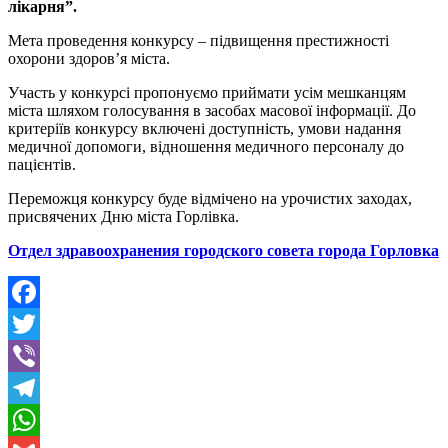
лікарня”.
Мета проведення конкурсу – підвищення престижності
охорони здоров’я міста.
Участь у конкурсі пропонуємо приймати усім мешканцям
міста шляхом голосування в засобах масової інформації. До
критеріїв конкурсу включені доступність, умови надання
медичної допомоги, відношення медичного персоналу до
пацієнтів.
Переможця конкурсу буде відмічено на урочистих заходах,
присвячених Дню міста Горлівка.
Отдел здравоохранения городского совета города Горловка
Facebook
Twitter
Viber
Telegram