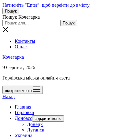
Натисніть "Enter", щоб перейти до вмісту
Пошук
Пошук Кочегарка
Контакты
О нас
Кочегарка
9 Серпня , 2026
Горлівська міська онлайн-газета
відкрити меню
Назад
Главная
Горловка
Донбасс
відкрити меню
Донецк
Луганск
Украина