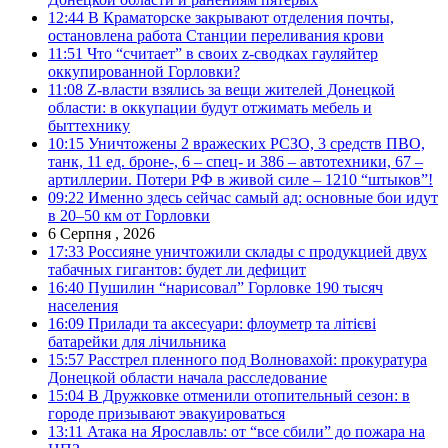
12:44
В Краматорске закрывают отделения почты,
остановлена работа Станции переливания крови
11:51
Что “считает” в своих z-сводках гауляйтер
оккупированной Горловки?
11:08
Z-власти взялись за вещи жителей Донецкой
области: в оккупации будут отжимать мебель и
быттехнику
10:15
Уничтожены 2 вражеских РСЗО, 3 средств ПВО,
танк, 11 ед. броне-, 6 – спец- и 386 – автотехники, 67 –
артиллерии. Потери РФ в живой силе – 1210 “штыков”!
09:22
Именно здесь сейчас самый ад: основные бои идут
в 20–50 км от Горловки
6 Серпня , 2026
17:33
Россияне уничтожили склады с продукцией двух
табачных гигантов: будет ли дефицит
16:40
Пушилин “нарисовал” Горловке 190 тысяч
населения
16:09
Прилади та аксесуари: флоуметр та літієві
батарейки для лічильника
15:57
Расстрел пленного под Волновахой: прокуратура
Донецкой области начала расследование
15:04
В Дружковке отменили отопительный сезон: в
городе призывают эвакуироваться
13:11
Атака на Ярославль: от “все сбили” до пожара на