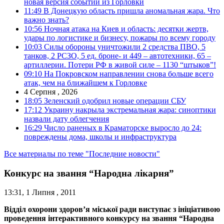
новая версия событий из Горловки
11:49
В Донецкую область пришла аномальная жара. Что
важно знать?
10:56
Ночная атака на Киев и область: десятки жертв,
удары по логистике и бизнесу, пожары по всему городу
10:03
Силы обороны уничтожили 2 средства ПВО, 5
танков, 2 РСЗО, 5 ед. броне- и 449 – автотехники, 65 –
артиллерии. Потери РФ в живой силе – 1130 “штыков”!
09:10
На Покровском направлении снова больше всего
атак, чем на ближайшем к Горловке
4 Серпня , 2026
18:05
Зеленский одобрил новые операции СБУ
17:12
Украину накрыла экстремальная жара: синоптики
назвали дату облегчения
16:29
Число раненых в Краматорске выросло до 24:
повреждены дома, школы и инфраструктура
Все материалы по теме "Последние новости"
Конкурс на звання “Народна лікарня”
13:31, 1 Липня , 2011
Відділ охорони здоров’я міської ради виступає з ініціативою
проведення інтерактивного конкурсу на звання “Народна