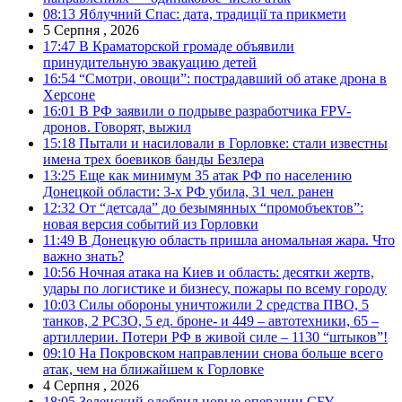
08:13
Яблучний Спас: дата, традиції та прикмети
5 Серпня , 2026
17:47
В Краматорской громаде объявили
принудительную эвакуацию детей
16:54
“Смотри, овощи”: пострадавший об атаке дрона в
Херсоне
16:01
В РФ заявили о подрыве разработчика FPV-
дронов. Говорят, выжил
15:18
Пытали и насиловали в Горловке: стали известны
имена трех боевиков банды Безлера
13:25
Еще как минимум 35 атак РФ по населению
Донецкой области: 3-х РФ убила, 31 чел. ранен
12:32
От “детсада” до безымянных “промобъектов”:
новая версия событий из Горловки
11:49
В Донецкую область пришла аномальная жара. Что
важно знать?
10:56
Ночная атака на Киев и область: десятки жертв,
удары по логистике и бизнесу, пожары по всему городу
10:03
Силы обороны уничтожили 2 средства ПВО, 5
танков, 2 РСЗО, 5 ед. броне- и 449 – автотехники, 65 –
артиллерии. Потери РФ в живой силе – 1130 “штыков”!
09:10
На Покровском направлении снова больше всего
атак, чем на ближайшем к Горловке
4 Серпня , 2026
18:05
Зеленский одобрил новые операции СБУ