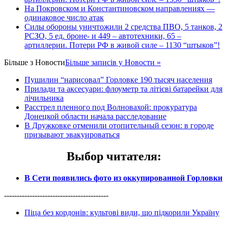
На Покровском и Константиновском направлениях —
одинаковое число атак
Силы обороны уничтожили 2 средства ПВО, 5 танков, 2
РСЗО, 5 ед. броне- и 449 – автотехники, 65 –
артиллерии. Потери РФ в живой силе – 1130 “штыков”!
Більше з
Новости
Більше записів у Новости »
Пушилин “нарисовал” Горловке 190 тысяч населения
Прилади та аксесуари: флоуметр та літієві батарейки для
лічильника
Расстрел пленного под Волновахой: прокуратура
Донецкой области начала расследование
В Дружковке отменили отопительный сезон: в городе
призывают эвакуироваться
Выбор читателя
:
В Сети появились фото из оккупированной Горловки
-----------------------------------------
Піца без кордонів: культові види, що підкорили Україну