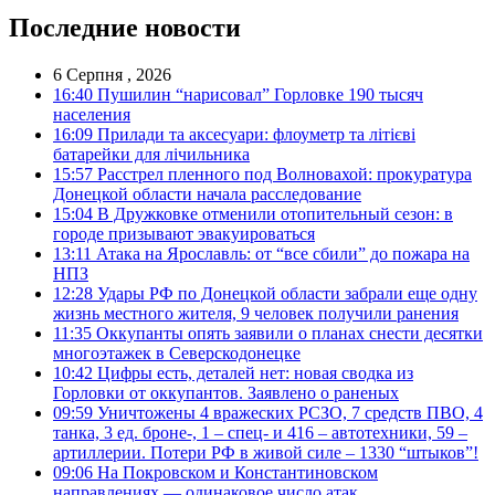
Последние новости
6 Серпня , 2026
16:40
Пушилин “нарисовал” Горловке 190 тысяч
населения
16:09
Прилади та аксесуари: флоуметр та літієві
батарейки для лічильника
15:57
Расстрел пленного под Волновахой: прокуратура
Донецкой области начала расследование
15:04
В Дружковке отменили отопительный сезон: в
городе призывают эвакуироваться
13:11
Атака на Ярославль: от “все сбили” до пожара на
НПЗ
12:28
Удары РФ по Донецкой области забрали еще одну
жизнь местного жителя, 9 человек получили ранения
11:35
Оккупанты опять заявили о планах снести десятки
многоэтажек в Северскодонецке
10:42
Цифры есть, деталей нет: новая сводка из
Горловки от оккупантов. Заявлено о раненых
09:59
Уничтожены 4 вражеских РСЗО, 7 средств ПВО, 4
танка, 3 ед. броне-, 1 – спец- и 416 – автотехники, 59 –
артиллерии. Потери РФ в живой силе – 1330 “штыков”!
09:06
На Покровском и Константиновском
направлениях — одинаковое число атак