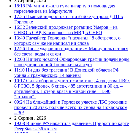
3 Серпня , 2026
18:18
РФ уничтожила гуманитарную помощь для
переселенцев из Мариуполя
17:25
Пьяный подросток на питбайке устроил ДТП в
Горловке
16:32
Зеленский продолжает ротации: Умеров – из
СНБО в СВР, Клименко – из МВД в СНБО
13:49
Гауляйтер Горловки “насчитал” 8 обстрелов, о
которых сам же не написал ни слова
12:56
После ударов по подстанциям Мариуполь остался
без света, воды и связи
12:03
Ничего нового! Обнародован график подачи воды
в оккупированной Горловке на август
11:10
Ни дня без трагедии! В Донецкой области РФ
убила 2 гражданских, 14 ранены
10:17
Силы обороны уничтожили танк, 4 средства ПВО,
8 РСЗО, 5 броне-, 6 спец-, 485 автотехники и 80 ед. –
артиллерии. Потери врага в живой силе – 1390
“штыков”!
09:24
На ближайшей к Горловке участке ЛБС россияне
провели 20 атак, больше всего их снова на Покровском
– 30!
2 Серпня , 2026
19:08
В июле РФ нарастила давление. Прирост по карте
DeepState – 36 кв. км