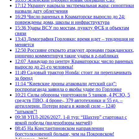
17:12
Украину накрыла экстремальная жара: синоптики
назвали дату облегчения
16:29
Число раненых в Краматорске выросло до 24:
повреждены дома, школы и инфраструктура
15:36
Удары ВСУ по мостам, пункту ФСБ и объектам
связи
13:43
Демография Горловки: время идет – тенденция не
меняется
12:50
Россияне открыто атакуют дронами гражданских,
цинично комментируя такие удары в z-пабликах
12:07
Авиаудар по центру Краматорска: число раненых
выросло до 21-го человека!
11:49
Садовый трактор Honda: стоит ли переплачивать
за бренд
11:14
“Киевские дроны атаковали детский сад”:
роспропаганда заявила о якобы ударе по Горловке
10:21
Силы обороны уничтожили 5 танков, 4 РСЗО, 5
средств ПВО, 4 броне-, 379 автотехники и 55 ед. –
артиллерии. Потери врага в живой силе – 1240
“штыков”!
09:38
УПЛ-2026/2027. 1-й тур: “Шахтер” стартовал с
яркой победы (видеообзоры матчей)
08:45
На Константиновском направлении
боестолкновений больше, чем на Покровском!