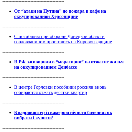
------------------------------------------
От “атаки на Путина” до пожара в кафе на
оккупированной Херсонщине
------------------------------------------
С погибшим при обороне Донецкой области
горловчанином простились на Кировоградщине
------------------------------------------
В РФ заговорили о “моратории” на отжатие жилья
на оккупированном Донбассе
------------------------------------------
В центре Горловки пособники россиян вновь
собираются отжать десятки квартир
------------------------------------------
Квадрокоптер із камерою нічного бачення: як
вибрати і купити?
------------------------------------------