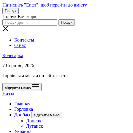
Натисніть "Enter", щоб перейти до вмісту
Пошук
Пошук Кочегарка
Контакты
О нас
Кочегарка
7 Серпня , 2026
Горлівська міська онлайн-газета
відкрити меню
Назад
Главная
Горловка
Донбасс
відкрити меню
Донецк
Луганск
Украина