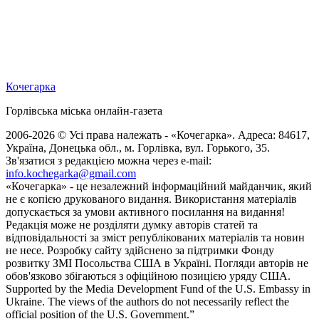
Кочегарка
Горлівська міська онлайн-газета
2006-2026 © Усі права належать - «Кочегарка». Адреса: 84617,
Україна, Донецька обл., м. Горлівка, вул. Горького, 35.
Зв'язатися з редакцією можна через e-mail:
info.kochegarka@gmail.com
«Кочегарка» - це незалежний інформаційний майданчик, який
не є копією друкованого видання. Використання матеріалів
допускається за умови активного посилання на видання!
Редакція може не розділяти думку авторів статей та
відповідальності за зміст републікованих матеріалів та новин
не несе. Розробку сайту здійснено за підтримки Фонду
розвитку ЗМІ Посольства США в Україні. Погляди авторів не
обов'язково збігаються з офіційною позицією уряду США.
Supported by the Media Development Fund of the U.S. Embassy in
Ukraine. The views of the authors do not necessarily reflect the
official position of the U.S. Government.”