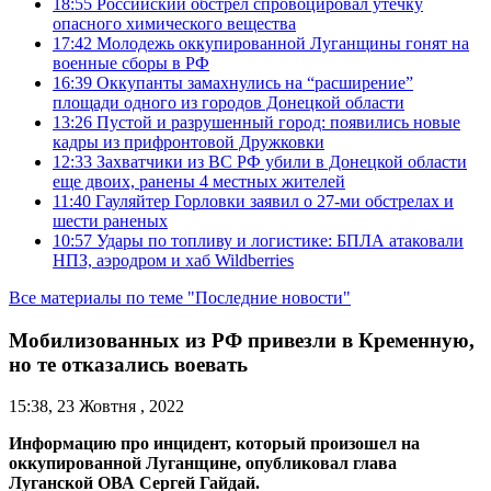
18:55
Российский обстрел спровоцировал утечку
опасного химического вещества
17:42
Молодежь оккупированной Луганщины гонят на
военные сборы в РФ
16:39
Оккупанты замахнулись на “расширение”
площади одного из городов Донецкой области
13:26
Пустой и разрушенный город: появились новые
кадры из прифронтовой Дружковки
12:33
Захватчики из ВС РФ убили в Донецкой области
еще двоих, ранены 4 местных жителей
11:40
Гауляйтер Горловки заявил о 27-ми обстрелах и
шести раненых
10:57
Удары по топливу и логистике: БПЛА атаковали
НПЗ, аэродром и хаб Wildberries
Все материалы по теме "Последние новости"
Мобилизованных из РФ привезли в Кременную,
но те отказались воевать
15:38, 23 Жовтня , 2022
Информацию про инцидент, который произошел на
оккупированной Луганщине, опубликовал глава
Луганской ОВА Сергей Гайдай.