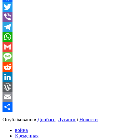
Facebook
Twitter
Viber
Telegram
WhatsApp
Gmail
Message
Reddit
LinkedIn
WordPress
Email
Share
Опубліковано в
Донбасс
,
Луганск
і
Новости
война
Кременная