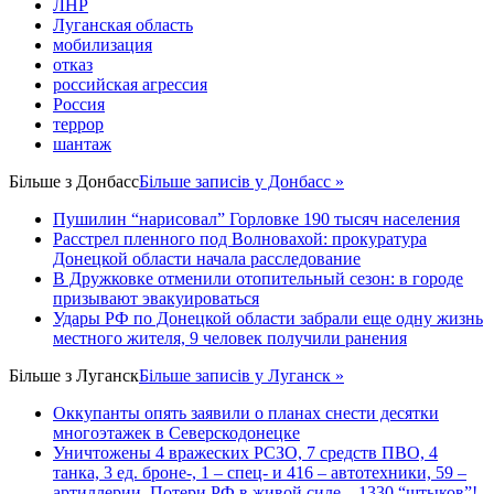
ЛНР
Луганская область
мобилизация
отказ
российская агрессия
Россия
террор
шантаж
Більше з
Донбасс
Більше записів у Донбасс »
Пушилин “нарисовал” Горловке 190 тысяч населения
Расстрел пленного под Волновахой: прокуратура
Донецкой области начала расследование
В Дружковке отменили отопительный сезон: в городе
призывают эвакуироваться
Удары РФ по Донецкой области забрали еще одну жизнь
местного жителя, 9 человек получили ранения
Більше з
Луганск
Більше записів у Луганск »
Оккупанты опять заявили о планах снести десятки
многоэтажек в Северскодонецке
Уничтожены 4 вражеских РСЗО, 7 средств ПВО, 4
танка, 3 ед. броне-, 1 – спец- и 416 – автотехники, 59 –
артиллерии. Потери РФ в живой силе – 1330 “штыков”!