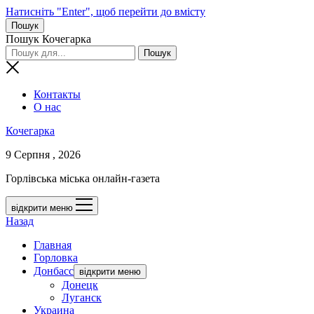
Натисніть "Enter", щоб перейти до вмісту
Пошук
Пошук Кочегарка
Контакты
О нас
Кочегарка
9 Серпня , 2026
Горлівська міська онлайн-газета
відкрити меню
Назад
Главная
Горловка
Донбасс
відкрити меню
Донецк
Луганск
Украина