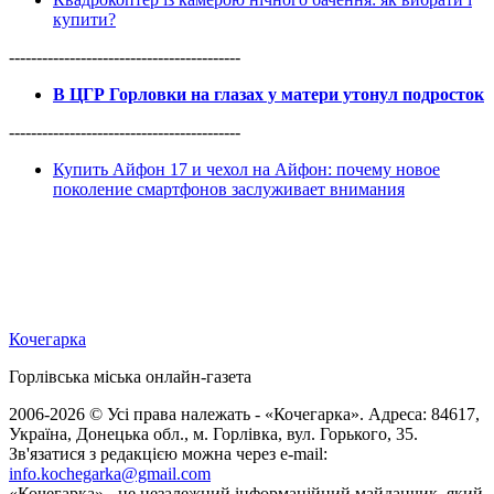
купити?
------------------------------------------
В ЦГР Горловки на глазах у матери утонул подросток
------------------------------------------
Купить Айфон 17 и чехол на Айфон: почему новое
поколение смартфонов заслуживает внимания
Кочегарка
Горлівська міська онлайн-газета
2006-2026 © Усі права належать - «Кочегарка». Адреса: 84617,
Україна, Донецька обл., м. Горлівка, вул. Горького, 35.
Зв'язатися з редакцією можна через e-mail:
info.kochegarka@gmail.com
«Кочегарка» - це незалежний інформаційний майданчик, який