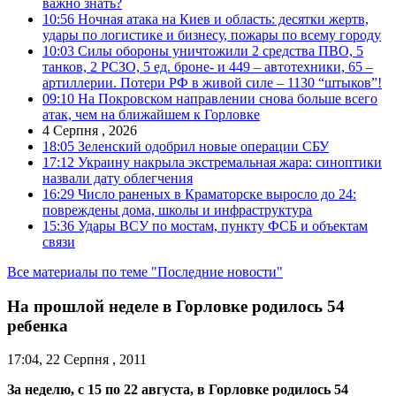
важно знать?
10:56
Ночная атака на Киев и область: десятки жертв,
удары по логистике и бизнесу, пожары по всему городу
10:03
Силы обороны уничтожили 2 средства ПВО, 5
танков, 2 РСЗО, 5 ед. броне- и 449 – автотехники, 65 –
артиллерии. Потери РФ в живой силе – 1130 “штыков”!
09:10
На Покровском направлении снова больше всего
атак, чем на ближайшем к Горловке
4 Серпня , 2026
18:05
Зеленский одобрил новые операции СБУ
17:12
Украину накрыла экстремальная жара: синоптики
назвали дату облегчения
16:29
Число раненых в Краматорске выросло до 24:
повреждены дома, школы и инфраструктура
15:36
Удары ВСУ по мостам, пункту ФСБ и объектам
связи
Все материалы по теме "Последние новости"
На прошлой неделе в Горловке родилось 54
ребенка
17:04, 22 Серпня , 2011
За неделю, с 15 по 22 августа, в Горловке родилось 54