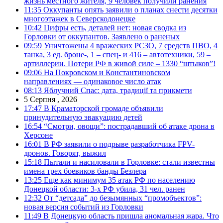
жизнь местного жителя, 9 человек получили ранения
11:35
Оккупанты опять заявили о планах снести десятки
многоэтажек в Северскодонецке
10:42
Цифры есть, деталей нет: новая сводка из
Горловки от оккупантов. Заявлено о раненых
09:59
Уничтожены 4 вражеских РСЗО, 7 средств ПВО, 4
танка, 3 ед. броне-, 1 – спец- и 416 – автотехники, 59 –
артиллерии. Потери РФ в живой силе – 1330 “штыков”!
09:06
На Покровском и Константиновском
направлениях — одинаковое число атак
08:13
Яблучний Спас: дата, традиції та прикмети
5 Серпня , 2026
17:47
В Краматорской громаде объявили
принудительную эвакуацию детей
16:54
“Смотри, овощи”: пострадавший об атаке дрона в
Херсоне
16:01
В РФ заявили о подрыве разработчика FPV-
дронов. Говорят, выжил
15:18
Пытали и насиловали в Горловке: стали известны
имена трех боевиков банды Безлера
13:25
Еще как минимум 35 атак РФ по населению
Донецкой области: 3-х РФ убила, 31 чел. ранен
12:32
От “детсада” до безымянных “промобъектов”:
новая версия событий из Горловки
11:49
В Донецкую область пришла аномальная жара. Что