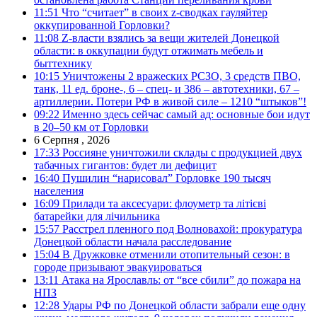
11:51
Что “считает” в своих z-сводках гауляйтер
оккупированной Горловки?
11:08
Z-власти взялись за вещи жителей Донецкой
области: в оккупации будут отжимать мебель и
быттехнику
10:15
Уничтожены 2 вражеских РСЗО, 3 средств ПВО,
танк, 11 ед. броне-, 6 – спец- и 386 – автотехники, 67 –
артиллерии. Потери РФ в живой силе – 1210 “штыков”!
09:22
Именно здесь сейчас самый ад: основные бои идут
в 20–50 км от Горловки
6 Серпня , 2026
17:33
Россияне уничтожили склады с продукцией двух
табачных гигантов: будет ли дефицит
16:40
Пушилин “нарисовал” Горловке 190 тысяч
населения
16:09
Прилади та аксесуари: флоуметр та літієві
батарейки для лічильника
15:57
Расстрел пленного под Волновахой: прокуратура
Донецкой области начала расследование
15:04
В Дружковке отменили отопительный сезон: в
городе призывают эвакуироваться
13:11
Атака на Ярославль: от “все сбили” до пожара на
НПЗ
12:28
Удары РФ по Донецкой области забрали еще одну