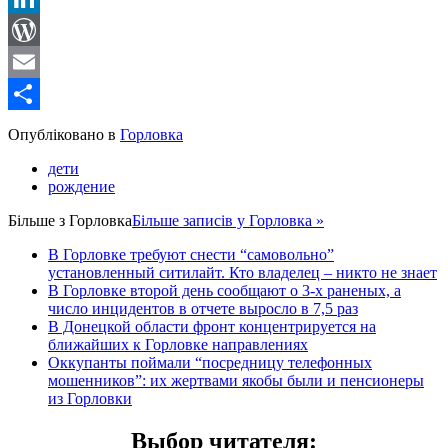
LinkedIn
WordPress
Email
Share
Опубліковано в
Горловка
дети
рождение
Більше з
Горловка
Більше записів у Горловка »
В Горловке требуют снести “самовольно”
установленный ситилайт. Кто владелец – никто не знает
В Горловке второй день сообщают о 3-х раненых, а
число инцидентов в отчете выросло в 7,5 раз
В Донецкой области фронт концентрируется на
ближайших к Горловке направлениях
Оккупанты поймали “посредницу телефонных
мошенников”: их жертвами якобы были и пенсионеры
из Горловки
Выбор читателя
: