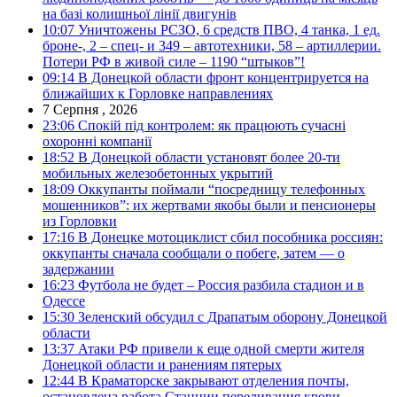
на базі колишньої лінії двигунів
10:07
Уничтожены РСЗО, 6 средств ПВО, 4 танка, 1 ед.
броне-, 2 – спец- и 349 – автотехники, 58 – артиллерии.
Потери РФ в живой силе – 1190 “штыков”!
09:14
В Донецкой области фронт концентрируется на
ближайших к Горловке направлениях
7 Серпня , 2026
23:06
Спокій під контролем: як працюють сучасні
охоронні компанії
18:52
В Донецкой области установят более 20-ти
мобильных железобетонных укрытий
18:09
Оккупанты поймали “посредницу телефонных
мошенников”: их жертвами якобы были и пенсионеры
из Горловки
17:16
В Донецке мотоциклист сбил пособника россиян:
оккупанты сначала сообщали о побеге, затем — о
задержании
16:23
Футбола не будет – Россия разбила стадион и в
Одессе
15:30
Зеленский обсудил с Драпатым оборону Донецкой
области
13:37
Атаки РФ привели к еще одной смерти жителя
Донецкой области и ранениям пятерых
12:44
В Краматорске закрывают отделения почты,
остановлена работа Станции переливания крови