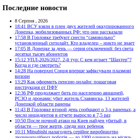
Последние новости
8 Серпня , 2026
18:41
ВСУ взяли в плен двух жителей оккупированного
Донецка, мобилизованных РФ: что они рассказали
17:58
В Горловке требуют снести “самовольно”
установленный ситилайт. Кто владелец – никто не знает
17:05
В Донецке за день — серия отключений: без света
десятки тысяч абонентов
15:12
УПЛ-2026/2027. 2-й тур: С кем играет “Шахтер”?
Когда и где смотреть?
14:28
На поверхні Сонця вперше зафіксували плазмові
вихори
13:29
Как оформить пенсию онлайн: пошаговая
инструкция от ПФУ
12:36
РФ продолжает бить по населению авиацией,
РСЗО и дронами: убит житель Славянска, 13 жителей
Донецкой области ранены
11:43
В Горловке второй день сообщают о 3-х раненых, а
число инцидентов в отчете выросло в 7,5 раз
10:50
После ночной атаки на Киев найден убитый, в
области — трое жертв, среди них ребенок
10:11
Mitsubishi налагодить серійне виробництво
людиноподібних роботів — до 1000 одиниць на місяць