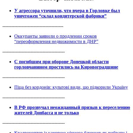
У агрессора уточнили, что вчера в Горловке был
уничтожен “склад кондитерской фабрики”
-----------------------------------------
Оккупанты заявили о продлении сроков
“переоформления недвижимости в ДНР”
------------------------------------------
С погибшим при обороне Донецкой области
горловчанином простились на Кировоградщине
------------------------------------------
Піца без кордонів: культові види, що підкорили Україну
------------------------------------------
В РФ прозвучал неожиданный призыв к переселению
жителей Донбасса и не только
------------------------------------------
Квадрокоптер із камерою нічного бачення: як вибрати і