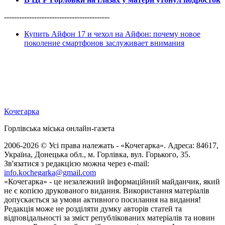
------------------------------------------
Купить Айфон 17 и чехол на Айфон: почему новое
поколение смартфонов заслуживает внимания
Кочегарка
Горлівська міська онлайн-газета
2006-2026 © Усі права належать - «Кочегарка». Адреса: 84617,
Україна, Донецька обл., м. Горлівка, вул. Горького, 35.
Зв'язатися з редакцією можна через e-mail:
info.kochegarka@gmail.com
«Кочегарка» - це незалежний інформаційний майданчик, який
не є копією друкованого видання. Використання матеріалів
допускається за умови активного посилання на видання!
Редакція може не розділяти думку авторів статей та
відповідальності за зміст републікованих матеріалів та новин