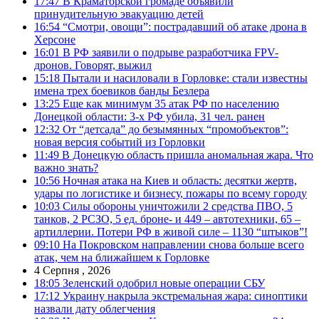
17:47
В Краматорской громаде объявили
принудительную эвакуацию детей
16:54
“Смотри, овощи”: пострадавший об атаке дрона в
Херсоне
16:01
В РФ заявили о подрыве разработчика FPV-
дронов. Говорят, выжил
15:18
Пытали и насиловали в Горловке: стали известны
имена трех боевиков банды Безлера
13:25
Еще как минимум 35 атак РФ по населению
Донецкой области: 3-х РФ убила, 31 чел. ранен
12:32
От “детсада” до безымянных “промобъектов”:
новая версия событий из Горловки
11:49
В Донецкую область пришла аномальная жара. Что
важно знать?
10:56
Ночная атака на Киев и область: десятки жертв,
удары по логистике и бизнесу, пожары по всему городу
10:03
Силы обороны уничтожили 2 средства ПВО, 5
танков, 2 РСЗО, 5 ед. броне- и 449 – автотехники, 65 –
артиллерии. Потери РФ в живой силе – 1130 “штыков”!
09:10
На Покровском направлении снова больше всего
атак, чем на ближайшем к Горловке
4 Серпня , 2026
18:05
Зеленский одобрил новые операции СБУ
17:12
Украину накрыла экстремальная жара: синоптики
назвали дату облегчения