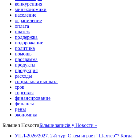
конкуренция
минэкономики
население
ограничение
оплата
платеж
поддержка
подорожание
политика
помощь
программа
продукты
продукция
расходы
социальная выплата
срок
торговля
финансирование
финансы
цены
экономика
Більше з
Новости
Більше записів у Новости »
УПЛ-2026/2027. 2-й тур: С кем играет “Шахтер”? Когда