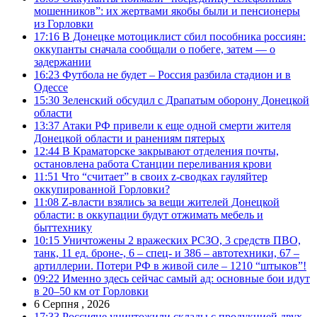
мошенников”: их жертвами якобы были и пенсионеры
из Горловки
17:16
В Донецке мотоциклист сбил пособника россиян:
оккупанты сначала сообщали о побеге, затем — о
задержании
16:23
Футбола не будет – Россия разбила стадион и в
Одессе
15:30
Зеленский обсудил с Драпатым оборону Донецкой
области
13:37
Атаки РФ привели к еще одной смерти жителя
Донецкой области и ранениям пятерых
12:44
В Краматорске закрывают отделения почты,
остановлена работа Станции переливания крови
11:51
Что “считает” в своих z-сводках гауляйтер
оккупированной Горловки?
11:08
Z-власти взялись за вещи жителей Донецкой
области: в оккупации будут отжимать мебель и
быттехнику
10:15
Уничтожены 2 вражеских РСЗО, 3 средств ПВО,
танк, 11 ед. броне-, 6 – спец- и 386 – автотехники, 67 –
артиллерии. Потери РФ в живой силе – 1210 “штыков”!
09:22
Именно здесь сейчас самый ад: основные бои идут
в 20–50 км от Горловки
6 Серпня , 2026
17:33
Россияне уничтожили склады с продукцией двух