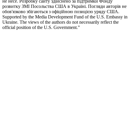
не несе. Розробку сайту здійснено за підтримки Фонду
розвитку ЗМІ Посольства США в Україні. Погляди авторів не
обов'язково збігаються з офіційною позицією уряду США.
Supported by the Media Development Fund of the U.S. Embassy in
Ukraine. The views of the authors do not necessarily reflect the
official position of the U.S. Government.”