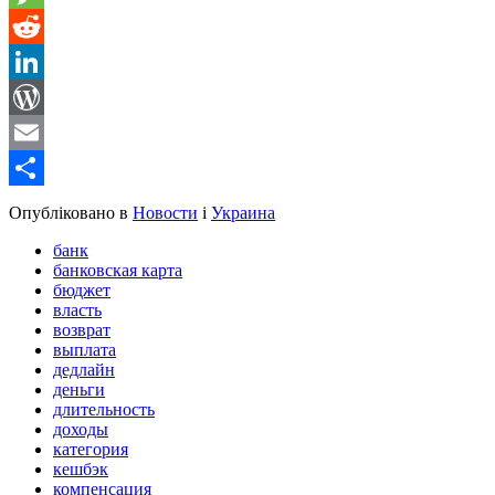
Message
Reddit
LinkedIn
WordPress
Email
Share
Опубліковано в
Новости
і
Украина
банк
банковская карта
бюджет
власть
возврат
выплата
дедлайн
деньги
длительность
доходы
категория
кешбэк
компенсация