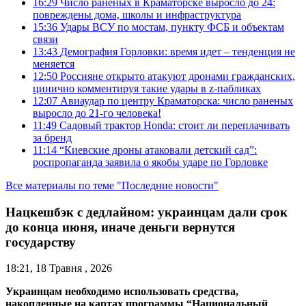
16:29
Число раненых в Краматорске выросло до 24:
повреждены дома, школы и инфраструктура
15:36
Удары ВСУ по мостам, пункту ФСБ и объектам
связи
13:43
Демография Горловки: время идет – тенденция не
меняется
12:50
Россияне открыто атакуют дронами гражданских,
цинично комментируя такие удары в z-пабликах
12:07
Авиаудар по центру Краматорска: число раненых
выросло до 21-го человека!
11:49
Садовый трактор Honda: стоит ли переплачивать
за бренд
11:14
“Киевские дроны атаковали детский сад”:
роспропаганда заявила о якобы ударе по Горловке
Все материалы по теме "Последние новости"
Нацкешбэк с дедлайном: украинцам дали срок
до конца июня, иначе деньги вернутся
государству
18:21, 18 Травня , 2026
Украинцам необходимо использовать средства,
накопленные на картах программы “Национальный