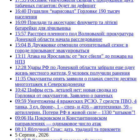
табачных гигантов: будет ли дефицит
16:40
Пушилин “нарисовал” Горловке 190 тысяч
населения
16:09
Прилади та аксесуари: флоуметр та літієві
батарейки для лічильника
15:57
Расстрел пленного под Волновахой: прокуратура
Донецкой области начала расследование
15:04
В Дружковке отменили отопительный сезон: в
городе призывают эвакуироваться
13:11
Атака на Ярославль: от “все сбили” до пожара на
НПЗ
12:28
Удары РФ по Донецкой области забрали еще одну
жизнь местного жителя, 9 человек получили ранения
11:35
Оккупанты опять заявили о планах снести десятки
многоэтажек в Северскодонецке
10:42
Цифры есть, деталей нет: новая сводка из
Горловки от оккупантов. Заявлено о раненых
09:59
Уничтожены 4 вражеских РСЗО, 7 средств ПВО, 4
танка, 3 ед. броне-, 1 – спец- и 416 – автотехники, 59 –
артиллерии. Потери РФ в живой силе – 1330 “штыков”!
09:06
На Покровском и Константиновском
направлениях — одинаковое число атак
08:13
Яблучний Спас: дата, традиції та прикмети
5 Серпня , 2026