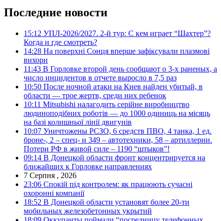
Последние новости
15:12
УПЛ-2026/2027. 2-й тур: С кем играет “Шахтер”?
Когда и где смотреть?
14:28
На поверхні Сонця вперше зафіксували плазмові
вихори
11:43
В Горловке второй день сообщают о 3-х раненых, а
число инцидентов в отчете выросло в 7,5 раз
10:50
После ночной атаки на Киев найден убитый, в
области — трое жертв, среди них ребенок
10:11
Mitsubishi налагодить серійне виробництво
людиноподібних роботів — до 1000 одиниць на місяць
на базі колишньої лінії двигунів
10:07
Уничтожены РСЗО, 6 средств ПВО, 4 танка, 1 ед.
броне-, 2 – спец- и 349 – автотехники, 58 – артиллерии.
Потери РФ в живой силе – 1190 “штыков”!
09:14
В Донецкой области фронт концентрируется на
ближайших к Горловке направлениях
7 Серпня , 2026
23:06
Спокій під контролем: як працюють сучасні
охоронні компанії
18:52
В Донецкой области установят более 20-ти
мобильных железобетонных укрытий
18:09
Оккупанты поймали “посредницу телефонных