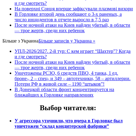
и где смотреть?
На поверхні Сонця вперше зафіксували плазмові вихори
В Горловке второй день сообщают о 3-х раненых, а
число инцидентов в отчете выросло в 7,5 раз
После ночной атаки на Киев найден убитый, в области
— трое жертв, среди них ребенок
Більше з
Украина
Більше записів у Украина »
УПЛ-2026/2027. 2-й тур: С кем играет “Шахтер”? Когда
и где смотреть?
После ночной атаки на Киев найден убитый, в области
— трое жертв, среди них ребенок
Уничтожены РСЗО, 6 средств ПВО, 4 танка, 1 ед.
броне-, 2 – спец- и 349 – автотехники, 58 – артиллерии.
Потери РФ в живой силе – 1190 “штыков”!
В Донецкой области фронт концентрируется на
ближайших к Горловке направлениях
Выбор читателя
:
У агрессора уточнили, что вчера в Горловке был
уничтожен “склад кондитерской фабрики”