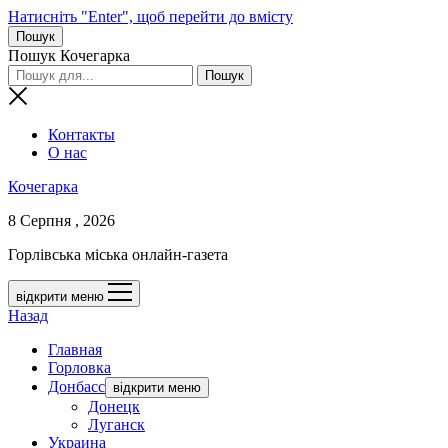
Натисніть "Enter", щоб перейти до вмісту
Пошук
Пошук Кочегарка
Контакты
О нас
Кочегарка
8 Серпня , 2026
Горлівська міська онлайн-газета
відкрити меню
Назад
Главная
Горловка
Донбасс
відкрити меню
Донецк
Луганск
Украина