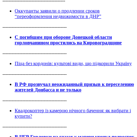
-----------------------------------------
Оккупанты заявили о продлении сроков
“переоформления недвижимости в ДНР”
------------------------------------------
С погибшим при обороне Донецкой области
горловчанином простились на Кировоградщине
------------------------------------------
Піца без кордонів: культові види, що підкорили Україну
------------------------------------------
В РФ прозвучал неожиданный призыв к переселению
жителей Донбасса и не только
------------------------------------------
Квадрокоптер із камерою нічного бачення: як вибрати і
купити?
------------------------------------------
В ЦГР Горловки на глазах у матери утонул подросток