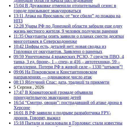
Донецкой области начала расследование
15:04
В Дружковке отменили отопительный сезон: в
городе призывают эвакуироваться
13:11
Атака на Ярославль: от “все сбили” до пожара на
НПЗ
12:28
Удары РФ по Донецкой области забрали еще одну
жизнь местного жителя, 9 человек получили ранения
11:35
Оккупанты опять заявили о планах снести десятки
многоэтажек в Северскодонецке
10:42
Цифры есть, деталей нет: новая сводка из
Горловки от оккупантов. Заявлено о раненых
09:59
Уничтожены 4 вражеских РСЗО, 7 средств ПВО, 4
танка, 3 ед. броне-, 1 – спец- и 416 – автотехники, 59 –
артиллерии. Потери РФ в живой силе – 1330 “штыков”!
09:06
На Покровском и Константиновском
направлениях — одинаковое число атак
08:13
Яблучний Спас: дата, традиції та прикмети
5 Серпня , 2026
17:47
В Краматорской громаде объявили
принудительную эвакуацию детей
16:54
“Смотри, овощи”: пострадавший об атаке дрона в
Херсоне
16:01
В РФ заявили о подрыве разработчика FPV-
дронов. Говорят, выжил
15:18
Пытали и насиловали в Горловке: стали известны