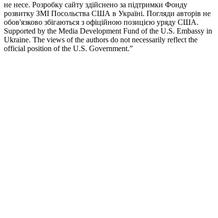
не несе. Розробку сайту здійснено за підтримки Фонду
розвитку ЗМІ Посольства США в Україні. Погляди авторів не
обов'язково збігаються з офіційною позицією уряду США.
Supported by the Media Development Fund of the U.S. Embassy in
Ukraine. The views of the authors do not necessarily reflect the
official position of the U.S. Government.”