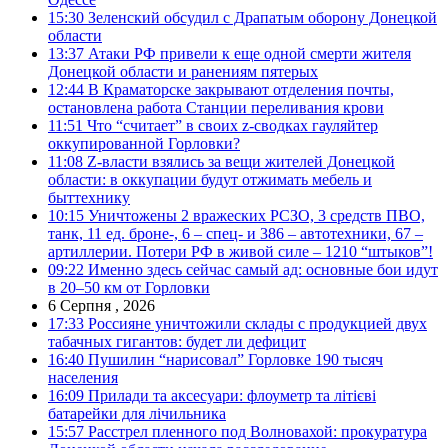
15:30
Зеленский обсудил с Драпатым оборону Донецкой
области
13:37
Атаки РФ привели к еще одной смерти жителя
Донецкой области и ранениям пятерых
12:44
В Краматорске закрывают отделения почты,
остановлена работа Станции переливания крови
11:51
Что “считает” в своих z-сводках гауляйтер
оккупированной Горловки?
11:08
Z-власти взялись за вещи жителей Донецкой
области: в оккупации будут отжимать мебель и
быттехнику
10:15
Уничтожены 2 вражеских РСЗО, 3 средств ПВО,
танк, 11 ед. броне-, 6 – спец- и 386 – автотехники, 67 –
артиллерии. Потери РФ в живой силе – 1210 “штыков”!
09:22
Именно здесь сейчас самый ад: основные бои идут
в 20–50 км от Горловки
6 Серпня , 2026
17:33
Россияне уничтожили склады с продукцией двух
табачных гигантов: будет ли дефицит
16:40
Пушилин “нарисовал” Горловке 190 тысяч
населения
16:09
Прилади та аксесуари: флоуметр та літієві
батарейки для лічильника
15:57
Расстрел пленного под Волновахой: прокуратура