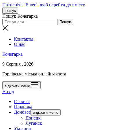
Натисніть "Enter", щоб перейти до вмісту
Пошук
Пошук Кочегарка
Контакты
О нас
Кочегарка
9 Серпня , 2026
Горлівська міська онлайн-газета
відкрити меню
Назад
Главная
Горловка
Донбасс
відкрити меню
Донецк
Луганск
Украина