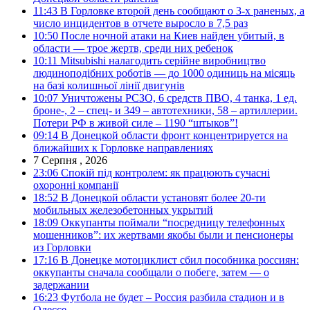
11:43
В Горловке второй день сообщают о 3-х раненых, а
число инцидентов в отчете выросло в 7,5 раз
10:50
После ночной атаки на Киев найден убитый, в
области — трое жертв, среди них ребенок
10:11
Mitsubishi налагодить серійне виробництво
людиноподібних роботів — до 1000 одиниць на місяць
на базі колишньої лінії двигунів
10:07
Уничтожены РСЗО, 6 средств ПВО, 4 танка, 1 ед.
броне-, 2 – спец- и 349 – автотехники, 58 – артиллерии.
Потери РФ в живой силе – 1190 “штыков”!
09:14
В Донецкой области фронт концентрируется на
ближайших к Горловке направлениях
7 Серпня , 2026
23:06
Спокій під контролем: як працюють сучасні
охоронні компанії
18:52
В Донецкой области установят более 20-ти
мобильных железобетонных укрытий
18:09
Оккупанты поймали “посредницу телефонных
мошенников”: их жертвами якобы были и пенсионеры
из Горловки
17:16
В Донецке мотоциклист сбил пособника россиян:
оккупанты сначала сообщали о побеге, затем — о
задержании
16:23
Футбола не будет – Россия разбила стадион и в
Одессе