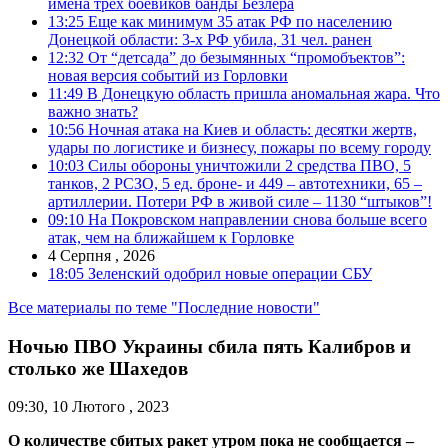
имена трех боевиков банды Безлера
13:25
Еще как минимум 35 атак РФ по населению
Донецкой области: 3-х РФ убила, 31 чел. ранен
12:32
От “детсада” до безымянных “промобъектов”:
новая версия событий из Горловки
11:49
В Донецкую область пришла аномальная жара. Что
важно знать?
10:56
Ночная атака на Киев и область: десятки жертв,
удары по логистике и бизнесу, пожары по всему городу
10:03
Силы обороны уничтожили 2 средства ПВО, 5
танков, 2 РСЗО, 5 ед. броне- и 449 – автотехники, 65 –
артиллерии. Потери РФ в живой силе – 1130 “штыков”!
09:10
На Покровском направлении снова больше всего
атак, чем на ближайшем к Горловке
4 Серпня , 2026
18:05
Зеленский одобрил новые операции СБУ
Все материалы по теме "Последние новости"
Ночью ПВО Украины сбила пять Калибров и
столько же Шахедов
09:30, 10 Лютого , 2023
О количестве сбитых ракет утром пока не сообщается –