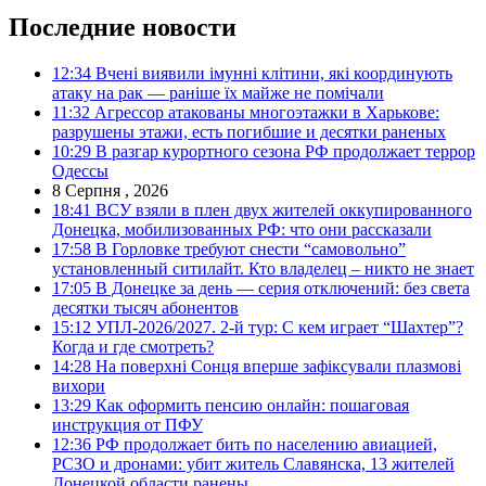
Последние новости
12:34
Вчені виявили імунні клітини, які координують
атаку на рак — раніше їх майже не помічали
11:32
Агрессор атакованы многоэтажки в Харькове:
разрушены этажи, есть погибшие и десятки раненых
10:29
В разгар курортного сезона РФ продолжает террор
Одессы
8 Серпня , 2026
18:41
ВСУ взяли в плен двух жителей оккупированного
Донецка, мобилизованных РФ: что они рассказали
17:58
В Горловке требуют снести “самовольно”
установленный ситилайт. Кто владелец – никто не знает
17:05
В Донецке за день — серия отключений: без света
десятки тысяч абонентов
15:12
УПЛ-2026/2027. 2-й тур: С кем играет “Шахтер”?
Когда и где смотреть?
14:28
На поверхні Сонця вперше зафіксували плазмові
вихори
13:29
Как оформить пенсию онлайн: пошаговая
инструкция от ПФУ
12:36
РФ продолжает бить по населению авиацией,
РСЗО и дронами: убит житель Славянска, 13 жителей
Донецкой области ранены