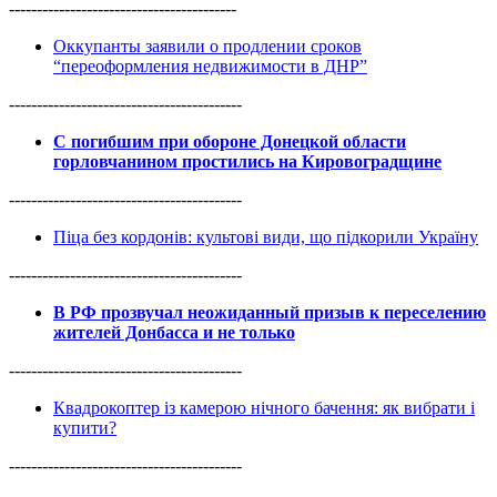
-----------------------------------------
Оккупанты заявили о продлении сроков
“переоформления недвижимости в ДНР”
------------------------------------------
С погибшим при обороне Донецкой области
горловчанином простились на Кировоградщине
------------------------------------------
Піца без кордонів: культові види, що підкорили Україну
------------------------------------------
В РФ прозвучал неожиданный призыв к переселению
жителей Донбасса и не только
------------------------------------------
Квадрокоптер із камерою нічного бачення: як вибрати і
купити?
------------------------------------------