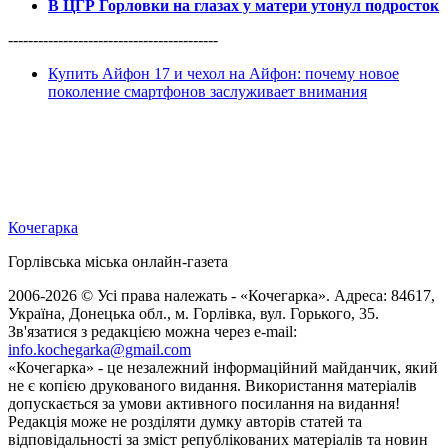
В ЦГР Горловки на глазах у матери утонул подросток
------------------------------------------
Купить Айфон 17 и чехол на Айфон: почему новое
поколение смартфонов заслуживает внимания
Кочегарка
Горлівська міська онлайн-газета
2006-2026 © Усі права належать - «Кочегарка». Адреса: 84617,
Україна, Донецька обл., м. Горлівка, вул. Горького, 35.
Зв'язатися з редакцією можна через e-mail:
info.kochegarka@gmail.com
«Кочегарка» - це незалежний інформаційний майданчик, який
не є копією друкованого видання. Використання матеріалів
допускається за умови активного посилання на видання!
Редакція може не розділяти думку авторів статей та
відповідальності за зміст републікованих матеріалів та новин