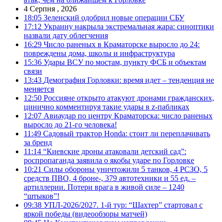
4 Серпня , 2026
18:05
Зеленский одобрил новые операции СБУ
17:12
Украину накрыла экстремальная жара: синоптики
назвали дату облегчения
16:29
Число раненых в Краматорске выросло до 24:
повреждены дома, школы и инфраструктура
15:36
Удары ВСУ по мостам, пункту ФСБ и объектам
связи
13:43
Демография Горловки: время идет – тенденция не
меняется
12:50
Россияне открыто атакуют дронами гражданских,
цинично комментируя такие удары в z-пабликах
12:07
Авиаудар по центру Краматорска: число раненых
выросло до 21-го человека!
11:49
Садовый трактор Honda: стоит ли переплачивать
за бренд
11:14
“Киевские дроны атаковали детский сад”:
роспропаганда заявила о якобы ударе по Горловке
10:21
Силы обороны уничтожили 5 танков, 4 РСЗО, 5
средств ПВО, 4 броне-, 379 автотехники и 55 ед. –
артиллерии. Потери врага в живой силе – 1240
“штыков”!
09:38
УПЛ-2026/2027. 1-й тур: “Шахтер” стартовал с
яркой победы (видеообзоры матчей)