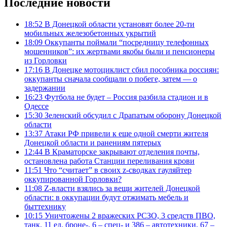
Последние новости
18:52
В Донецкой области установят более 20-ти
мобильных железобетонных укрытий
18:09
Оккупанты поймали “посредницу телефонных
мошенников”: их жертвами якобы были и пенсионеры
из Горловки
17:16
В Донецке мотоциклист сбил пособника россиян:
оккупанты сначала сообщали о побеге, затем — о
задержании
16:23
Футбола не будет – Россия разбила стадион и в
Одессе
15:30
Зеленский обсудил с Драпатым оборону Донецкой
области
13:37
Атаки РФ привели к еще одной смерти жителя
Донецкой области и ранениям пятерых
12:44
В Краматорске закрывают отделения почты,
остановлена работа Станции переливания крови
11:51
Что “считает” в своих z-сводках гауляйтер
оккупированной Горловки?
11:08
Z-власти взялись за вещи жителей Донецкой
области: в оккупации будут отжимать мебель и
быттехнику
10:15
Уничтожены 2 вражеских РСЗО, 3 средств ПВО,
танк, 11 ед. броне-, 6 – спец- и 386 – автотехники, 67 –