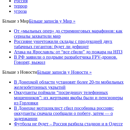
Россия
террор
угроза
Більше з
Мир
Більше записів у Мир »
От «мыльных опер» до стриминговых марафонов: как
сериалы захватили мир
Россияне уничтожили склады с продукцией двух
табачных гигантов: будет ли дефицит
Атака на Ярославль: от “все сбили” до пожара на НПЗ
В РФ заявили о подрыве разработчика FPV-дронов.
Говорят, выжил
Більше з
Новости
Більше записів у Новости »
В Донецкой области установят более 20-ти мобильных
железобетонных укрытий
Оккупанты поймали “посредницу телефонных
мошенников”: их жертвами якобы были и пенсионеры
из Горловки
В Донецке мотоциклист сбил пособника россиян:
оккупанты сначала сообщали о побеге, затем — о
задержании
Футбола не будет – Россия разбила стадион и в Одессе