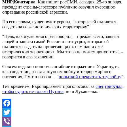
МИР|Кочегарка.
Как пишут росСМИ, сегодня, 25-го января,
президент страны-агрессора публично озвучил очередное
оправдание российской агрессии.
По его словам, существуют угрозы, “которые ей пытаются
создать на ее же исторических территориях”.
“Цель, как я уже много раз говорил, – прежде всего, защита
людей и защита самой России от тех угроз, которые ей
пытаются создать на прилегающих к нам наших же
исторических территориях. Мы этого не можем допустить”, –
говорится в его заявлении.
Совсем недавно полномасштабное вторжение в Украину, и,
как следствие, развязанную им войну и террор мирного
населения, Путин назвал… “
попыткой прекратить эту войну
“.
Тем временем, Европарламент проголосовал за
спецтрибунал,
чтобы судить не только Путина
, но и Лукашенко.
Facebook
Twitter