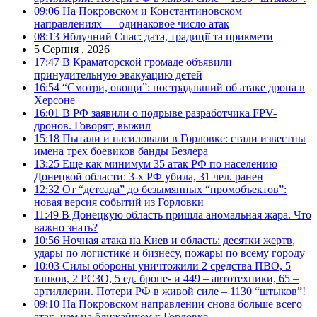
09:06
На Покровском и Константиновском
направлениях — одинаковое число атак
08:13
Яблучний Спас: дата, традиції та прикмети
5 Серпня , 2026
17:47
В Краматорской громаде объявили
принудительную эвакуацию детей
16:54
“Смотри, овощи”: пострадавший об атаке дрона в
Херсоне
16:01
В РФ заявили о подрыве разработчика FPV-
дронов. Говорят, выжил
15:18
Пытали и насиловали в Горловке: стали известны
имена трех боевиков банды Безлера
13:25
Еще как минимум 35 атак РФ по населению
Донецкой области: 3-х РФ убила, 31 чел. ранен
12:32
От “детсада” до безымянных “промобъектов”:
новая версия событий из Горловки
11:49
В Донецкую область пришла аномальная жара. Что
важно знать?
10:56
Ночная атака на Киев и область: десятки жертв,
удары по логистике и бизнесу, пожары по всему городу
10:03
Силы обороны уничтожили 2 средства ПВО, 5
танков, 2 РСЗО, 5 ед. броне- и 449 – автотехники, 65 –
артиллерии. Потери РФ в живой силе – 1130 “штыков”!
09:10
На Покровском направлении снова больше всего
атак, чем на ближайшем к Горловке