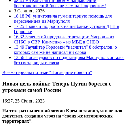
08:45
На Константиновском направлении
боестолкновений больше, чем на Покровском!
3 Серпня , 2026
18:18
РФ уничтожила гуманитарную помощь для
переселенцев из Мариуполя
17:25
Пьяный подросток на питбайке устроил ДТП в
Горловке
16:32
Зеленский продолжает ротации: Умеров – из
СНБО в СВР, Клименко – из МВД в СНБО
13:49
Гауляйтер Горловки “насчитал” 8 обстрелов, о
которых сам же не написал ни слова
12:56
После ударов по подстанциям Мариуполь остался
без света, воды и связи
Все материалы по теме "Последние новости"
Новая цель войны: Теперь Путин борется с
угрозами самой России
16:27, 25 Січня , 2023
На этот раз нынешний хозяин Кремля заявил, что нельзя
допустить создания угроз на “своих же исторических
территориях”.