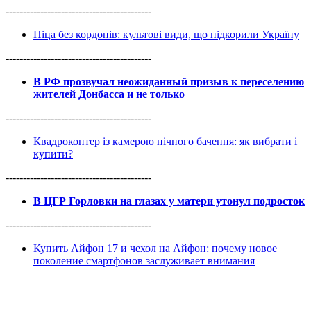
------------------------------------------
Піца без кордонів: культові види, що підкорили Україну
------------------------------------------
В РФ прозвучал неожиданный призыв к переселению
жителей Донбасса и не только
------------------------------------------
Квадрокоптер із камерою нічного бачення: як вибрати і
купити?
------------------------------------------
В ЦГР Горловки на глазах у матери утонул подросток
------------------------------------------
Купить Айфон 17 и чехол на Айфон: почему новое
поколение смартфонов заслуживает внимания