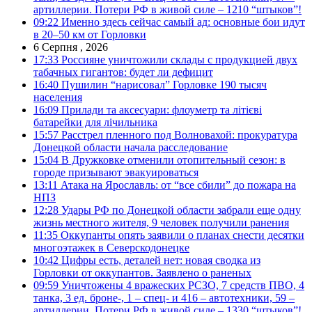
артиллерии. Потери РФ в живой силе – 1210 “штыков”!
09:22
Именно здесь сейчас самый ад: основные бои идут
в 20–50 км от Горловки
6 Серпня , 2026
17:33
Россияне уничтожили склады с продукцией двух
табачных гигантов: будет ли дефицит
16:40
Пушилин “нарисовал” Горловке 190 тысяч
населения
16:09
Прилади та аксесуари: флоуметр та літієві
батарейки для лічильника
15:57
Расстрел пленного под Волновахой: прокуратура
Донецкой области начала расследование
15:04
В Дружковке отменили отопительный сезон: в
городе призывают эвакуироваться
13:11
Атака на Ярославль: от “все сбили” до пожара на
НПЗ
12:28
Удары РФ по Донецкой области забрали еще одну
жизнь местного жителя, 9 человек получили ранения
11:35
Оккупанты опять заявили о планах снести десятки
многоэтажек в Северскодонецке
10:42
Цифры есть, деталей нет: новая сводка из
Горловки от оккупантов. Заявлено о раненых
09:59
Уничтожены 4 вражеских РСЗО, 7 средств ПВО, 4
танка, 3 ед. броне-, 1 – спец- и 416 – автотехники, 59 –
артиллерии. Потери РФ в живой силе – 1330 “штыков”!