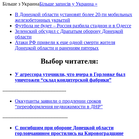
Більше з
Украина
Більше записів у Украина »
В Донецкой области установят более 20-ти мобильных
железобетонных укрытий
Футбола не будет – Россия разбила стадион и в Одессе
Зеленский обсудил с Драпатым оборону Донецкой
области
Атаки РФ привели к еще одной смерти жителя
Донецкой области и ранениям пятерых
Выбор читателя
:
У агрессора уточнили, что вчера в Горловке был
уничтожен “склад кондитерской фабрики”
-----------------------------------------
Оккупанты заявили о продлении сроков
“переоформления недвижимости в ДНР”
------------------------------------------
С погибшим при обороне Донецкой области
горловчанином простились на Кировоградщине