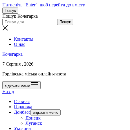
Натисніть "Enter", щоб перейти до вмісту
Пошук
Пошук Кочегарка
Контакты
О нас
Кочегарка
7 Серпня , 2026
Горлівська міська онлайн-газета
відкрити меню
Назад
Главная
Горловка
Донбасс
відкрити меню
Донецк
Луганск
Украина