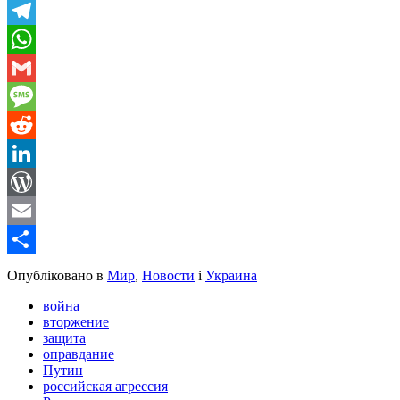
Viber
Telegram
WhatsApp
Gmail
Message
Reddit
LinkedIn
WordPress
Email
Share
Опубліковано в
Мир
,
Новости
і
Украина
война
вторжение
защита
оправдание
Путин
российская агрессия