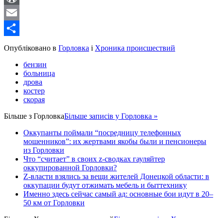
WordPress
Email
Share
Опубліковано в
Горловка
і
Хроника происшествий
бензин
больница
дрова
костер
скорая
Більше з
Горловка
Більше записів у Горловка »
Оккупанты поймали “посредницу телефонных
мошенников”: их жертвами якобы были и пенсионеры
из Горловки
Что “считает” в своих z-сводках гауляйтер
оккупированной Горловки?
Z-власти взялись за вещи жителей Донецкой области: в
оккупации будут отжимать мебель и быттехнику
Именно здесь сейчас самый ад: основные бои идут в 20–
50 км от Горловки