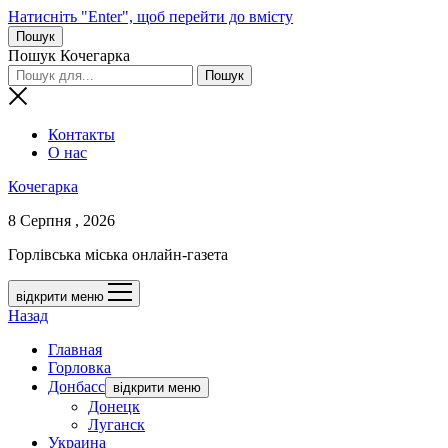
Натисніть "Enter", щоб перейти до вмісту
Пошук
Пошук Кочегарка
Контакты
О нас
Кочегарка
8 Серпня , 2026
Горлівська міська онлайн-газета
відкрити меню
Назад
Главная
Горловка
Донбасс
відкрити меню
Донецк
Луганск
Украина