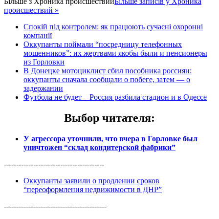
Більше з
Хроника происшествий
Більше записів у Хроника
происшествий »
Спокій під контролем: як працюють сучасні охоронні
компанії
Оккупанты поймали “посредницу телефонных
мошенников”: их жертвами якобы были и пенсионеры
из Горловки
В Донецке мотоциклист сбил пособника россиян:
оккупанты сначала сообщали о побеге, затем — о
задержании
Футбола не будет – Россия разбила стадион и в Одессе
Выбор читателя
:
У агрессора уточнили, что вчера в Горловке был
уничтожен “склад кондитерской фабрики”
-----------------------------------------
Оккупанты заявили о продлении сроков
“переоформления недвижимости в ДНР”
------------------------------------------