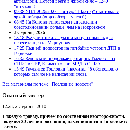
артиллерии. Потери врага в живой силе – 1240
“штыков”!
09:38
УПЛ-2026/2027. 1-й тур: “Шахтер” стартовал с
яркой победы (видеообзоры матчей)
08:45
На Константиновском направлении
боестолкновений больше, чем на Покровском!
3 Серпня , 2026
18:18
РФ уничтожила гуманитарную помощь для
переселенцев из Мариуполя
17:25
Пьяный подросток на питбайке устроил ДТП в
Горловке
16:32
Зеленский продолжает ротации: Умеров – из
СНБО в СВР, Клименко – из МВД в СНБО
13:49
Гауляйтер Горловки “насчитал” 8 обстрелов, о
которых сам же не написал ни слова
Все материалы по теме "Последние новости"
Опасный костер
12:28, 2 Серпня , 2010
Тяжелую травму, причем по собственной неосторожности,
получил 30-летний россиянин, находившийся в Горловке в
гостях.