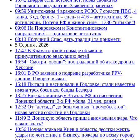
Горловки от оккупантов. Заявлено о раненых
09:59
Уничтожены 4 вражеских РСЗО, 7 средств ПВО, 4
танка, 3 ед. броне-, 1 – спец- и 416 – автотехники, 59 –
артиллерии. Потери РФ в живой силе – 1330 “штыков”!
09:06
На Покровском и Константиновском
направлениях — одинаковое число атак
08:13
Яблучний Спас: дата, традиції та прикмети
5 Серпня , 2026
17:47
В Краматорской громаде объявили
принудительную эвакуацию детей
16:54
“Смотри, овощи”: пострадавший об атаке дрона в
Херсоне
16:01
В РФ заявили о подрыве разработчика FPV-
дронов. Говорят, выжил
15:18
Пытали и насиловали в Горловке: стали известны
имена трех боевиков банды Безлера
13:25
Еще как минимум 35 атак РФ по населению
Донецкой области: 3-х РФ убила, 31 чел. ранен
12:32
От “детсада” до безымянных “промобъектов”:
новая версия событий из Горловки
11:49
В Донецкую область пришла аномальная жара. Что
важно знать?
10:56
Ночная атака на Киев и область: десятки жертв,
удары по логистике и бизнесу, пожары по всему городу