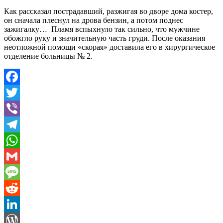
Как рассказал пострадавший, разжигая во дворе дома костер,
он сначала плеснул на дрова бензин, а потом поднес
зажигалку… Пламя вспыхнуло так сильно, что мужчине
обожгло руку и значительную часть груди. После оказания
неотложной помощи «скорая» доставила его в хирургическое
отделение больницы № 2.
Facebook
Twitter
Viber
Telegram
WhatsApp
Gmail
Message
Reddit
LinkedIn