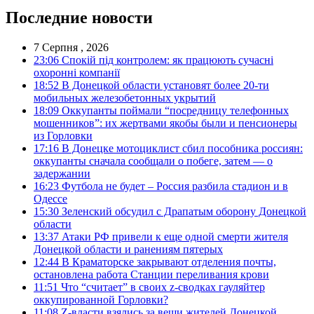
Последние новости
7 Серпня , 2026
23:06
Спокій під контролем: як працюють сучасні
охоронні компанії
18:52
В Донецкой области установят более 20-ти
мобильных железобетонных укрытий
18:09
Оккупанты поймали “посредницу телефонных
мошенников”: их жертвами якобы были и пенсионеры
из Горловки
17:16
В Донецке мотоциклист сбил пособника россиян:
оккупанты сначала сообщали о побеге, затем — о
задержании
16:23
Футбола не будет – Россия разбила стадион и в
Одессе
15:30
Зеленский обсудил с Драпатым оборону Донецкой
области
13:37
Атаки РФ привели к еще одной смерти жителя
Донецкой области и ранениям пятерых
12:44
В Краматорске закрывают отделения почты,
остановлена работа Станции переливания крови
11:51
Что “считает” в своих z-сводках гауляйтер
оккупированной Горловки?
11:08
Z-власти взялись за вещи жителей Донецкой