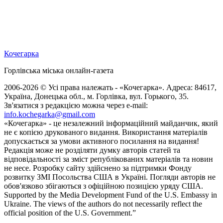
Кочегарка
Горлівська міська онлайн-газета
2006-2026 © Усі права належать - «Кочегарка». Адреса: 84617,
Україна, Донецька обл., м. Горлівка, вул. Горького, 35.
Зв'язатися з редакцією можна через e-mail:
info.kochegarka@gmail.com
«Кочегарка» - це незалежний інформаційний майданчик, який
не є копією друкованого видання. Використання матеріалів
допускається за умови активного посилання на видання!
Редакція може не розділяти думку авторів статей та
відповідальності за зміст републікованих матеріалів та новин
не несе. Розробку сайту здійснено за підтримки Фонду
розвитку ЗМІ Посольства США в Україні. Погляди авторів не
обов'язково збігаються з офіційною позицією уряду США.
Supported by the Media Development Fund of the U.S. Embassy in
Ukraine. The views of the authors do not necessarily reflect the
official position of the U.S. Government.”