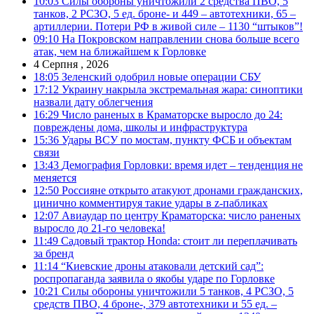
10:03
Силы обороны уничтожили 2 средства ПВО, 5
танков, 2 РСЗО, 5 ед. броне- и 449 – автотехники, 65 –
артиллерии. Потери РФ в живой силе – 1130 “штыков”!
09:10
На Покровском направлении снова больше всего
атак, чем на ближайшем к Горловке
4 Серпня , 2026
18:05
Зеленский одобрил новые операции СБУ
17:12
Украину накрыла экстремальная жара: синоптики
назвали дату облегчения
16:29
Число раненых в Краматорске выросло до 24:
повреждены дома, школы и инфраструктура
15:36
Удары ВСУ по мостам, пункту ФСБ и объектам
связи
13:43
Демография Горловки: время идет – тенденция не
меняется
12:50
Россияне открыто атакуют дронами гражданских,
цинично комментируя такие удары в z-пабликах
12:07
Авиаудар по центру Краматорска: число раненых
выросло до 21-го человека!
11:49
Садовый трактор Honda: стоит ли переплачивать
за бренд
11:14
“Киевские дроны атаковали детский сад”:
роспропаганда заявила о якобы ударе по Горловке
10:21
Силы обороны уничтожили 5 танков, 4 РСЗО, 5
средств ПВО, 4 броне-, 379 автотехники и 55 ед. –