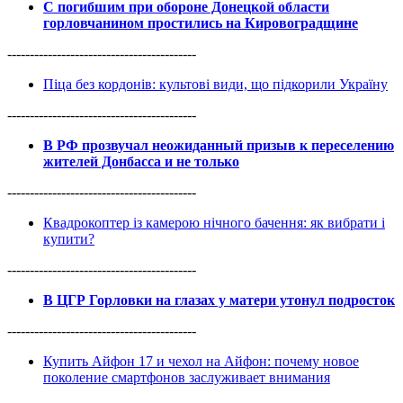
С погибшим при обороне Донецкой области
горловчанином простились на Кировоградщине
------------------------------------------
Піца без кордонів: культові види, що підкорили Україну
------------------------------------------
В РФ прозвучал неожиданный призыв к переселению
жителей Донбасса и не только
------------------------------------------
Квадрокоптер із камерою нічного бачення: як вибрати і
купити?
------------------------------------------
В ЦГР Горловки на глазах у матери утонул подросток
------------------------------------------
Купить Айфон 17 и чехол на Айфон: почему новое
поколение смартфонов заслуживает внимания