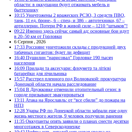
области: в оккупации будут отжимать мебель и
быттехнику
10:15
Уничтожены 2 вражеских РСЗО, 3 средств ПВО,
танк, 11 ед. броне-, 6 – спец- и 386 – автотехники, 67 –
артиллерии. Потери РФ в живой силе – 1210 “штыков”!
09:22
Именно здесь сейчас самый ад: основные бои идут
в 20–50 км от Горловки
6 Серпня , 2026
17:33
Россияне уничтожили склады с продукцией двух
табачных гигантов: будет ли дефицит
16:40
Пушилин “нарисовал” Горловке 190 тысяч
населения
16:09
Прилади та аксесуари: флоуметр та літієві
батарейки для лічильника
15:57
Расстрел пленного под Волновахой: прокуратура
Донецкой области начала расследование
15:04
В Дружковке отменили отопительный сезон: в
городе призывают эвакуироваться
13:11
Атака на Ярославль: от “все сбили” до пожара на
НПЗ
12:28
Удары РФ по Донецкой области забрали еще одну
жизнь местного жителя, 9 человек получили ранения
11:35
Оккупанты опять заявили о планах снести десятки
многоэтажек в Северскодонецке
10:42
Цифры есть, деталей нет: новая сводка из