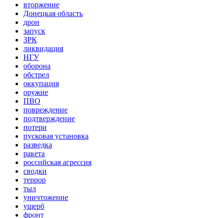
вторжение
Донецкая область
дрон
запуск
ЗРК
ликвидация
НГУ
оборона
обстрел
оккупация
оружие
ПВО
повреждение
подтверждение
потери
пусковая установка
разведка
ракета
российская агрессия
сводки
террор
тыл
уничтожение
ущерб
фронт