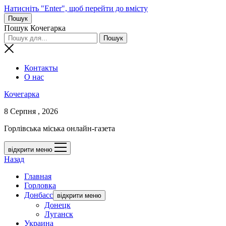
Натисніть "Enter", щоб перейти до вмісту
Пошук
Пошук Кочегарка
Контакты
О нас
Кочегарка
8 Серпня , 2026
Горлівська міська онлайн-газета
відкрити меню
Назад
Главная
Горловка
Донбасс
відкрити меню
Донецк
Луганск
Украина