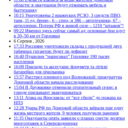
области: в оккупации будут отжимать мебель и
быттехнику
10:15
Уничтожены 2 вражеских РСЗО, 3 средств ПВО,
танк, 11 ед. броне-, 6 – спец- и 386 – автотехники, 67 –
артиллерии. Потери РФ в живой силе – 1210 “штыков”!
09:22
Именно здесь сейчас самый ад: основные бои идут
в 20–50 км от Горловки
6 Серпня , 2026
17:33
Россияне уничтожили склады с продукцией двух
табачных гигантов: будет ли дефицит
16:40
Пушилин “нарисовал” Горловке 190 тысяч
населения
16:09
Прилади та аксесуари: флоуметр та літієві
батарейки для лічильника
15:57
Расстрел пленного под Волновахой: прокуратура
Донецкой области начала расследование
15:04
В Дружковке отменили отопительный сезон: в
городе призывают эвакуироваться
13:11
Атака на Ярославль: от “все сбили” до пожара на
НПЗ
12:28
Удары РФ по Донецкой области забрали еще одну
жизнь местного жителя, 9 человек получили ранения
11:35
Оккупанты опять заявили о планах снести десятки
многоэтажек в Северскодонецке