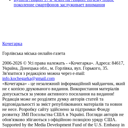
поколение смартфонов заслуживает внимания
Кочегарка
Горлівська міська онлайн-газета
2006-2026 © Усі права належать - «Кочегарка». Адреса: 84617,
Україна, Донецька обл., м. Горлівка, вул. Горького, 35.
Зв'язатися з редакцією можна через e-mail:
info.kochegarka@gmail.com
«Кочегарка» - це незалежний інформаційний майданчик, який
не є копією друкованого видання. Використання матеріалів
допускається за умови активного посилання на видання!
Редакція може не розділяти думку авторів статей та
відповідальності за зміст републікованих матеріалів та новин
не несе. Розробку сайту здійснено за підтримки Фонду
розвитку ЗМІ Посольства США в Україні. Погляди авторів не
обов'язково збігаються з офіційною позицією уряду США.
Supported by the Media Development Fund of the U.S. Embassy in