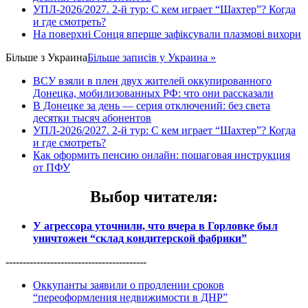
УПЛ-2026/2027. 2-й тур: С кем играет “Шахтер”? Когда
и где смотреть?
На поверхні Сонця вперше зафіксували плазмові вихори
Більше з
Украина
Більше записів у Украина »
ВСУ взяли в плен двух жителей оккупированного
Донецка, мобилизованных РФ: что они рассказали
В Донецке за день — серия отключений: без света
десятки тысяч абонентов
УПЛ-2026/2027. 2-й тур: С кем играет “Шахтер”? Когда
и где смотреть?
Как оформить пенсию онлайн: пошаговая инструкция
от ПФУ
Выбор читателя
:
У агрессора уточнили, что вчера в Горловке был
уничтожен “склад кондитерской фабрики”
-----------------------------------------
Оккупанты заявили о продлении сроков
“переоформления недвижимости в ДНР”