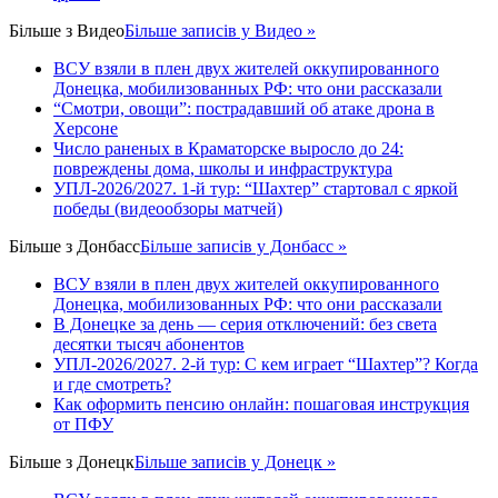
Більше з
Видео
Більше записів у Видео »
ВСУ взяли в плен двух жителей оккупированного
Донецка, мобилизованных РФ: что они рассказали
“Смотри, овощи”: пострадавший об атаке дрона в
Херсоне
Число раненых в Краматорске выросло до 24:
повреждены дома, школы и инфраструктура
УПЛ-2026/2027. 1-й тур: “Шахтер” стартовал с яркой
победы (видеообзоры матчей)
Більше з
Донбасс
Більше записів у Донбасс »
ВСУ взяли в плен двух жителей оккупированного
Донецка, мобилизованных РФ: что они рассказали
В Донецке за день — серия отключений: без света
десятки тысяч абонентов
УПЛ-2026/2027. 2-й тур: С кем играет “Шахтер”? Когда
и где смотреть?
Как оформить пенсию онлайн: пошаговая инструкция
от ПФУ
Більше з
Донецк
Більше записів у Донецк »