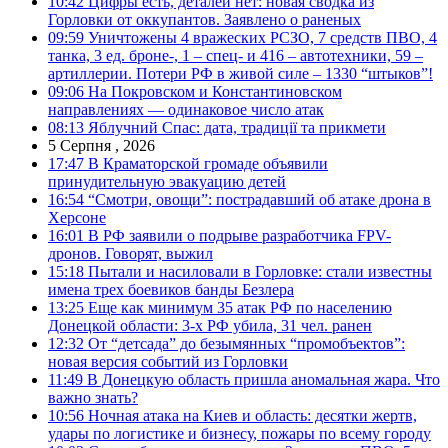
10:42
Цифры есть, деталей нет: новая сводка из
Горловки от оккупантов. Заявлено о раненых
09:59
Уничтожены 4 вражеских РСЗО, 7 средств ПВО, 4
танка, 3 ед. броне-, 1 – спец- и 416 – автотехники, 59 –
артиллерии. Потери РФ в живой силе – 1330 “штыков”!
09:06
На Покровском и Константиновском
направлениях — одинаковое число атак
08:13
Яблучний Спас: дата, традиції та прикмети
5 Серпня , 2026
17:47
В Краматорской громаде объявили
принудительную эвакуацию детей
16:54
“Смотри, овощи”: пострадавший об атаке дрона в
Херсоне
16:01
В РФ заявили о подрыве разработчика FPV-
дронов. Говорят, выжил
15:18
Пытали и насиловали в Горловке: стали известны
имена трех боевиков банды Безлера
13:25
Еще как минимум 35 атак РФ по населению
Донецкой области: 3-х РФ убила, 31 чел. ранен
12:32
От “детсада” до безымянных “промобъектов”:
новая версия событий из Горловки
11:49
В Донецкую область пришла аномальная жара. Что
важно знать?
10:56
Ночная атака на Киев и область: десятки жертв,
удары по логистике и бизнесу, пожары по всему городу