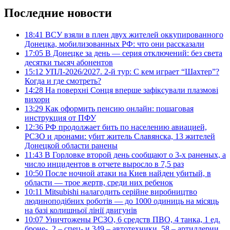
Последние новости
18:41
ВСУ взяли в плен двух жителей оккупированного
Донецка, мобилизованных РФ: что они рассказали
17:05
В Донецке за день — серия отключений: без света
десятки тысяч абонентов
15:12
УПЛ-2026/2027. 2-й тур: С кем играет “Шахтер”?
Когда и где смотреть?
14:28
На поверхні Сонця вперше зафіксували плазмові
вихори
13:29
Как оформить пенсию онлайн: пошаговая
инструкция от ПФУ
12:36
РФ продолжает бить по населению авиацией,
РСЗО и дронами: убит житель Славянска, 13 жителей
Донецкой области ранены
11:43
В Горловке второй день сообщают о 3-х раненых, а
число инцидентов в отчете выросло в 7,5 раз
10:50
После ночной атаки на Киев найден убитый, в
области — трое жертв, среди них ребенок
10:11
Mitsubishi налагодить серійне виробництво
людиноподібних роботів — до 1000 одиниць на місяць
на базі колишньої лінії двигунів
10:07
Уничтожены РСЗО, 6 средств ПВО, 4 танка, 1 ед.
броне-, 2 – спец- и 349 – автотехники, 58 – артиллерии.