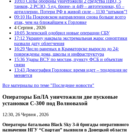
10:03
Силы обороны уничтожили 2 средства ПВО, 5
танков, 2 РСЗО, 5 ед. броне- и 449 – автотехники, 65 –
артиллерии. Потери РФ в живой силе – 1130 “штыков”!
09:10
На Покровском направлении снова больше всего
атак, чем на ближайшем к Горловке
4 Серпня , 2026
18:05
Зеленский одобрил новые операции СБУ
17:12
Украину накрыла экстремальная жара: синоптики
назвали дату облегчения
16:29
Число раненых в Краматорске выросло до 24:
повреждены дома, школы и инфраструктура
15:36
Удары ВСУ по мостам, пункту ФСБ и объектам
связи
13:43
Демография Горловки: время идет – тенденция не
меняется
Все материалы по теме "Последние новости"
Операторы БпЛА уничтожили две пусковые
установки С-300 под Волновахой
12:30, 26 Червня , 2026
Операторы батальона Black Sky 3-й бригады оперативного
назначения НГУ “Спартан” выявили в Донецкой области