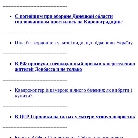
------------------------------------------
С погибшим при обороне Донецкой области
горловчанином простились на Кировоградщине
------------------------------------------
Піца без кордонів: культові види, що підкорили Україну
------------------------------------------
В РФ прозвучал неожиданный призыв к переселению
жителей Донбасса и не только
------------------------------------------
Квадрокоптер із камерою нічного бачення: як вибрати і
купити?
------------------------------------------
В ЦГР Горловки на глазах у матери утонул подросток
------------------------------------------
Купить Айфон 17 и чехол на Айфон: почему новое