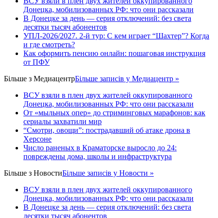
ВСУ взяли в плен двух жителей оккупированного
Донецка, мобилизованных РФ: что они рассказали
В Донецке за день — серия отключений: без света
десятки тысяч абонентов
УПЛ-2026/2027. 2-й тур: С кем играет “Шахтер”? Когда
и где смотреть?
Как оформить пенсию онлайн: пошаговая инструкция
от ПФУ
Більше з
Медиацентр
Більше записів у Медиацентр »
ВСУ взяли в плен двух жителей оккупированного
Донецка, мобилизованных РФ: что они рассказали
От «мыльных опер» до стриминговых марафонов: как
сериалы захватили мир
“Смотри, овощи”: пострадавший об атаке дрона в
Херсоне
Число раненых в Краматорске выросло до 24:
повреждены дома, школы и инфраструктура
Більше з
Новости
Більше записів у Новости »
ВСУ взяли в плен двух жителей оккупированного
Донецка, мобилизованных РФ: что они рассказали
В Донецке за день — серия отключений: без света
десятки тысяч абонентов