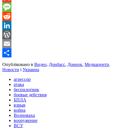
Gmail
Message
Reddit
LinkedIn
WordPress
Email
Share
Опубліковано в
Видео
,
Донбасс
,
Донецк
,
Медиацентр
,
Новости
і
Украина
агрессор
атака
беспилотник
боевые действия
БПЛА
взрыв
война
Волноваха
вооружение
ВСУ