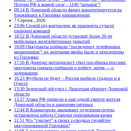
Потери РФ в живой силе – 1190 “штыков”!
09:14
В Донецкой области фронт концентрируется на
ближайших к Горловке направлениях
7 Серпня , 2026
23:06
Спокій під контролем: як працюють сучасні
охоронні компанії
18:52
В Донецкой области установят более 20-ти
мобильных железобетонных укрытий
18:09
Оккупанты поймали “посредницу телефонных
мошенников”: их жертвами якобы были и пенсионеры
из Горловки
17:16
В Донецке мотоциклист сбил пособника россиян:
оккупанты сначала сообщали о побеге, затем — о
задержании
16:23
Футбола не будет – Россия разбила стадион и в
Одессе
15:30
Зеленский обсудил с Драпатым оборону Донецкой
области
13:37
Атаки РФ привели к еще одной смерти жителя
Донецкой области и ранениям пятерых
12:44
В Краматорске закрывают отделения почты,
остановлена работа Станции переливания крови
11:51
Что “считает” в своих z-сводках гауляйтер
оккупированной Горловки?
11:08
Z-власти взялись за вещи жителей Донецкой