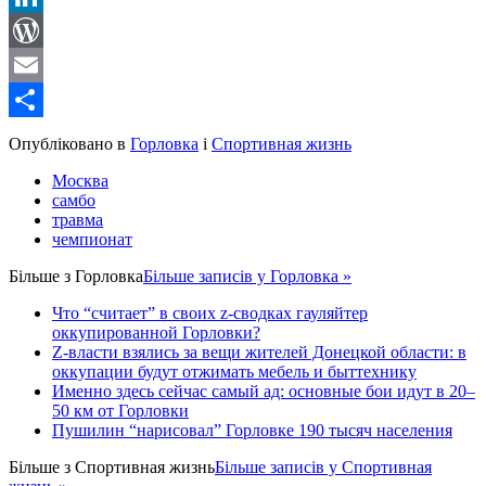
LinkedIn
WordPress
Email
Share
Опубліковано в
Горловка
і
Спортивная жизнь
Москва
самбо
травма
чемпионат
Більше з
Горловка
Більше записів у Горловка »
Что “считает” в своих z-сводках гауляйтер
оккупированной Горловки?
Z-власти взялись за вещи жителей Донецкой области: в
оккупации будут отжимать мебель и быттехнику
Именно здесь сейчас самый ад: основные бои идут в 20–
50 км от Горловки
Пушилин “нарисовал” Горловке 190 тысяч населения
Більше з
Спортивная жизнь
Більше записів у Спортивная