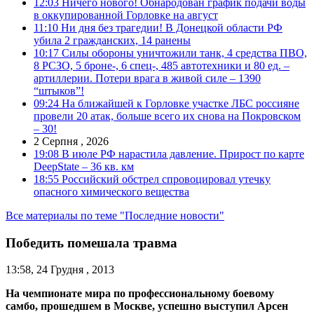
12:03
Ничего нового! Обнародован график подачи воды
в оккупированной Горловке на август
11:10
Ни дня без трагедии! В Донецкой области РФ
убила 2 гражданских, 14 ранены
10:17
Силы обороны уничтожили танк, 4 средства ПВО,
8 РСЗО, 5 броне-, 6 спец-, 485 автотехники и 80 ед. –
артиллерии. Потери врага в живой силе – 1390
“штыков”!
09:24
На ближайшей к Горловке участке ЛБС россияне
провели 20 атак, больше всего их снова на Покровском
– 30!
2 Серпня , 2026
19:08
В июле РФ нарастила давление. Прирост по карте
DeepState – 36 кв. км
18:55
Российский обстрел спровоцировал утечку
опасного химического вещества
Все материалы по теме "Последние новости"
Победить помешала травма
13:58, 24 Грудня , 2013
На чемпионате мира по профессиональному боевому
самбо, прошедшем в Москве, успешно выступил Арсен