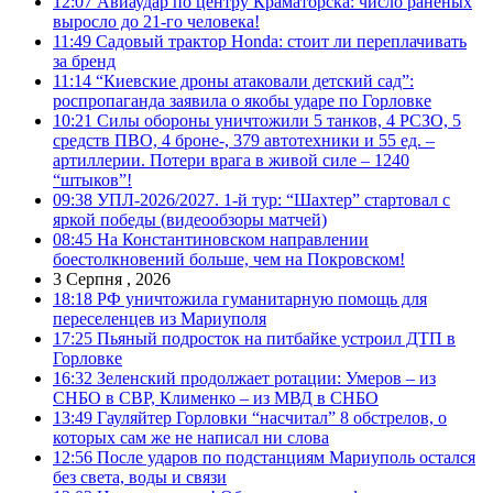
12:07
Авиаудар по центру Краматорска: число раненых
выросло до 21-го человека!
11:49
Садовый трактор Honda: стоит ли переплачивать
за бренд
11:14
“Киевские дроны атаковали детский сад”:
роспропаганда заявила о якобы ударе по Горловке
10:21
Силы обороны уничтожили 5 танков, 4 РСЗО, 5
средств ПВО, 4 броне-, 379 автотехники и 55 ед. –
артиллерии. Потери врага в живой силе – 1240
“штыков”!
09:38
УПЛ-2026/2027. 1-й тур: “Шахтер” стартовал с
яркой победы (видеообзоры матчей)
08:45
На Константиновском направлении
боестолкновений больше, чем на Покровском!
3 Серпня , 2026
18:18
РФ уничтожила гуманитарную помощь для
переселенцев из Мариуполя
17:25
Пьяный подросток на питбайке устроил ДТП в
Горловке
16:32
Зеленский продолжает ротации: Умеров – из
СНБО в СВР, Клименко – из МВД в СНБО
13:49
Гауляйтер Горловки “насчитал” 8 обстрелов, о
которых сам же не написал ни слова
12:56
После ударов по подстанциям Мариуполь остался
без света, воды и связи