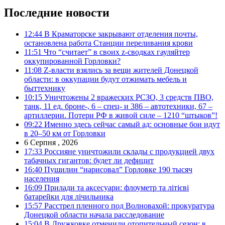
Последние новости
12:44
В Краматорске закрывают отделения почты,
остановлена работа Станции переливания крови
11:51
Что “считает” в своих z-сводках гауляйтер
оккупированной Горловки?
11:08
Z-власти взялись за вещи жителей Донецкой
области: в оккупации будут отжимать мебель и
быттехнику
10:15
Уничтожены 2 вражеских РСЗО, 3 средств ПВО,
танк, 11 ед. броне-, 6 – спец- и 386 – автотехники, 67 –
артиллерии. Потери РФ в живой силе – 1210 “штыков”!
09:22
Именно здесь сейчас самый ад: основные бои идут
в 20–50 км от Горловки
6 Серпня , 2026
17:33
Россияне уничтожили склады с продукцией двух
табачных гигантов: будет ли дефицит
16:40
Пушилин “нарисовал” Горловке 190 тысяч
населения
16:09
Прилади та аксесуари: флоуметр та літієві
батарейки для лічильника
15:57
Расстрел пленного под Волновахой: прокуратура
Донецкой области начала расследование
15:04
В Дружковке отменили отопительный сезон: в