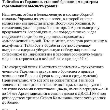
Тайгибов из Горловки, ставший бронзовым призером
соревнований высшего уровня.
Наш земляк отбыл в Белокаменную в составе сборной
команды Украины из семи человек, в которой он стал
единственным представителем Восточной Украины. К
сожалению, уже в первом бою, который Арсен выиграл у
представителя Азербайджана, он повредил плечо, и два
следующих поединка ему пришлось проводить с
«замороженной» рукой. Тем не менее, проиграв россиянину в
полуфинале, Тайгибов в борьбе за третью ступеньку
пьедестала одержал убедительную победу над сильным
соперником из Таджикистана и завоевал бронзовую медаль
мирового первенства в весовой категории до 57 кг.
Это очередной успех 19-летнего спортсмена – трехкратного
чемпиона Украины и двукратного бронзового призера
чемпионатов Европы (среди молодежи и среди мужчин).
Примечательно, что все эти высокие титулы Тайгибов
завоевал за последние неполные два года, когда вернулся к
занятиям боевыми искусствами. Да-да, именно вернулся – с 10
до 14 лет Арсен занимался в секции дзюдо в ДЮСШ № 3 под
руководством тренера Сергея Калмыкова, после чего увлекся
футболом.