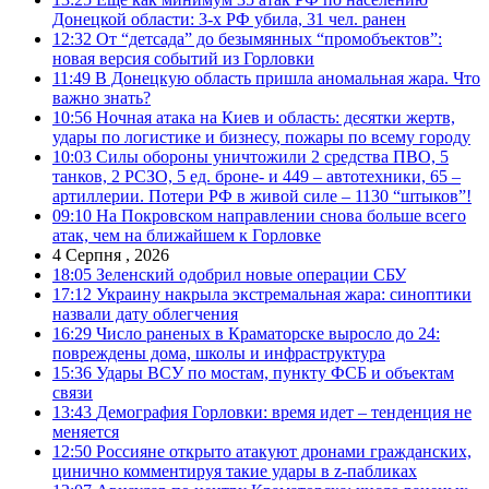
Донецкой области: 3-х РФ убила, 31 чел. ранен
12:32
От “детсада” до безымянных “промобъектов”:
новая версия событий из Горловки
11:49
В Донецкую область пришла аномальная жара. Что
важно знать?
10:56
Ночная атака на Киев и область: десятки жертв,
удары по логистике и бизнесу, пожары по всему городу
10:03
Силы обороны уничтожили 2 средства ПВО, 5
танков, 2 РСЗО, 5 ед. броне- и 449 – автотехники, 65 –
артиллерии. Потери РФ в живой силе – 1130 “штыков”!
09:10
На Покровском направлении снова больше всего
атак, чем на ближайшем к Горловке
4 Серпня , 2026
18:05
Зеленский одобрил новые операции СБУ
17:12
Украину накрыла экстремальная жара: синоптики
назвали дату облегчения
16:29
Число раненых в Краматорске выросло до 24:
повреждены дома, школы и инфраструктура
15:36
Удары ВСУ по мостам, пункту ФСБ и объектам
связи
13:43
Демография Горловки: время идет – тенденция не
меняется
12:50
Россияне открыто атакуют дронами гражданских,
цинично комментируя такие удары в z-пабликах