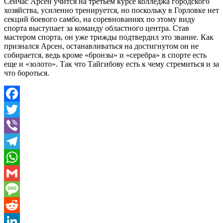
Сейчас Арсен учится на третьем курсе колледжа городского
хозяйства, усиленно тренируется, но поскольку в Горловке нет
секций боевого самбо, на соревнованиях по этому виду
спорта выступает за команду областного центра. Став
мастером спорта, он уже трижды подтвердил это звание. Как
признался Арсен, останавливаться на достигнутом он не
собирается, ведь кроме «бронзы» и «серебра» в спорте есть
еще и «золото». Так что Тайгибову есть к чему стремиться и за
что бороться.
Facebook
Twitter
Viber
Telegram
WhatsApp
Gmail
Message
Reddit