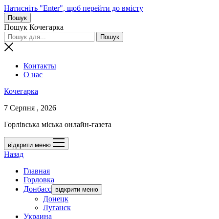
Натисніть "Enter", щоб перейти до вмісту
Пошук
Пошук Кочегарка
Контакты
О нас
Кочегарка
7 Серпня , 2026
Горлівська міська онлайн-газета
відкрити меню
Назад
Главная
Горловка
Донбасс
відкрити меню
Донецк
Луганск
Украина