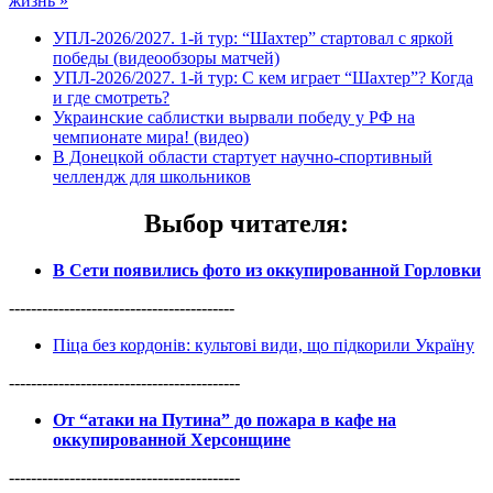
жизнь »
УПЛ-2026/2027. 1-й тур: “Шахтер” стартовал с яркой
победы (видеообзоры матчей)
УПЛ-2026/2027. 1-й тур: С кем играет “Шахтер”? Когда
и где смотреть?
Украинские саблистки вырвали победу у РФ на
чемпионате мира! (видео)
В Донецкой области стартует научно-спортивный
челлендж для школьников
Выбор читателя
:
В Сети появились фото из оккупированной Горловки
-----------------------------------------
Піца без кордонів: культові види, що підкорили Україну
------------------------------------------
От “атаки на Путина” до пожара в кафе на
оккупированной Херсонщине
------------------------------------------