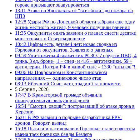
городе призывают эвакуироваться
13:11
Атака на Ярославль: от “все сбили” до пожара на
НПЗ
12:28
Удары РФ по Донецкой области забрали еще одну
жизнь местного жителя, 9 человек получили ранения
11:35
Оккупанты опять заявили о планах снести десятки
многоэтажек в Северскодонецке
10:42
Цифры есть, деталей нет: новая сводка из
Горловки от оккупантов. Заявлено о раненых
09:59
Уничтожены 4 вражеских РСЗО, 7 средств ПВО, 4
танка, 3 ед. броне-, 1 – спец- и 416 – автотехники, 59 –
артиллерии. Потери РФ в живой силе – 1330 “штыков”!
09:06
На Покровском и Константиновском
направлениях — одинаковое число атак
08:13
Яблучний Спас: дата, традиції та прикмети
5 Серпня , 2026
17:47
В Краматорской громаде объявили
принудительную эвакуацию детей
16:54
“Смотри, овощи”: пострадавший об атаке дрона в
Херсоне
16:01
В РФ заявили о подрыве разработчика FPV-
дронов. Говорят, выжил
15:18
Пытали и насиловали в Горловке: стали известны
имена трех боевиков банды Безлера
13:25
Еще как минимум 35 атак РФ по населению