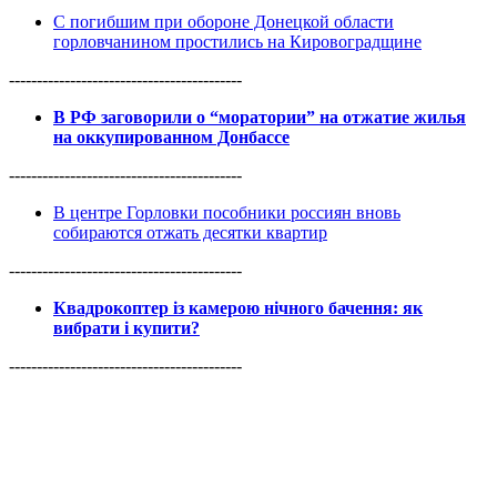
С погибшим при обороне Донецкой области
горловчанином простились на Кировоградщине
------------------------------------------
В РФ заговорили о “моратории” на отжатие жилья
на оккупированном Донбассе
------------------------------------------
В центре Горловки пособники россиян вновь
собираются отжать десятки квартир
------------------------------------------
Квадрокоптер із камерою нічного бачення: як
вибрати і купити?
------------------------------------------