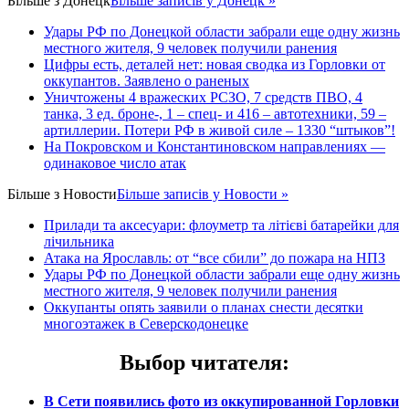
Більше з
Донецк
Більше записів у Донецк »
Удары РФ по Донецкой области забрали еще одну жизнь
местного жителя, 9 человек получили ранения
Цифры есть, деталей нет: новая сводка из Горловки от
оккупантов. Заявлено о раненых
Уничтожены 4 вражеских РСЗО, 7 средств ПВО, 4
танка, 3 ед. броне-, 1 – спец- и 416 – автотехники, 59 –
артиллерии. Потери РФ в живой силе – 1330 “штыков”!
На Покровском и Константиновском направлениях —
одинаковое число атак
Більше з
Новости
Більше записів у Новости »
Прилади та аксесуари: флоуметр та літієві батарейки для
лічильника
Атака на Ярославль: от “все сбили” до пожара на НПЗ
Удары РФ по Донецкой области забрали еще одну жизнь
местного жителя, 9 человек получили ранения
Оккупанты опять заявили о планах снести десятки
многоэтажек в Северскодонецке
Выбор читателя
:
В Сети появились фото из оккупированной Горловки