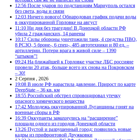
12:56
После ударов по подстанциям Мариуполь остался
без света, воды и связи
12:03
Ничего нового! Обнародован график подачи воды
в оккупированной Горловке на август
11:10
Ни дня без трагедии! В Донецкой области РФ
убила 2 гражданских, 14 ранены
10:17
Силы обороны уничтожили танк, 4 средства ПВО,
8 РСЗО, 5 броне-, 6 спец-, 485 автотехники и 80 ед. –
артиллерии. Потери врага в живой силе – 1390
“штыков”!
09:24
На ближайшей к Горловке участке ЛБС россияне
провели 20 атак, больше всего их снова на Покровском
– 30!
2 Серпня , 2026
19:08
В июле РФ нарастила давление. Прирост по карте
DeepState – 36 кв. км
18:55
Российский обстрел спровоцировал утечку
опасного химического вещества
17:42
Молодежь оккупированной Луганщины гонят на
военные сборы в РФ
16:39
Оккупанты замахнулись на “расширение”
площади одного из городов Донецкой области
13:26
Пустой и разрушенный город: появились новые
кадры из прифронтовой Дружковки