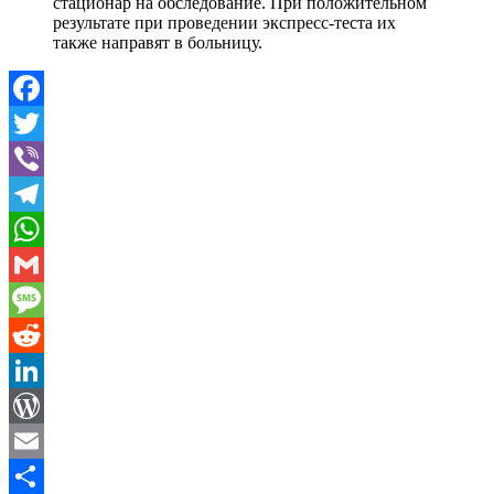
стационар на обследование. При положительном
результате при проведении экспресс-теста их
также направят в больницу.
Facebook
Twitter
Viber
Telegram
WhatsApp
Gmail
Message
Reddit
LinkedIn
WordPress
Email