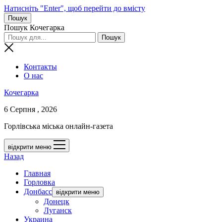
Натисніть "Enter", щоб перейти до вмісту
Пошук
Пошук Кочегарка
Контакты
О нас
Кочегарка
6 Серпня , 2026
Горлівська міська онлайн-газета
відкрити меню
Назад
Главная
Горловка
Донбасс
відкрити меню
Донецк
Луганск
Украина