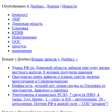
Share
Опубліковано в
Донбасс
,
Донецк
і
Новости
блокпост
ДНР
Донецкая область
Еленовка
КПВВ
Новотроицкое
ООС
пропуск
разрешение
Більше з
Донбасс
Більше записів у Донбасс »
Удары РФ по Донецкой области забрали еще одну жизнь
местного жителя, 9 человек получили ранения
Оккупанты опять заявили о планах снести десятки
многоэтажек в Северскодонецке
Цифры есть, деталей нет: новая сводка из Горловки от
оккупантов. Заявлено о раненых
Уничтожены 4 вражеских РСЗО, 7 средств ПВО, 4
танка, 3 ед. броне-, 1 – спец- и 416 – автотехники, 59 –
артиллерии. Потери РФ в живой силе – 1330 “штыков”!