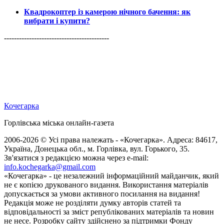
Квадрокоптер із камерою нічного бачення: як
вибрати і купити?
------------------------------------------
Кочегарка
Горлівська міська онлайн-газета
2006-2026 © Усі права належать - «Кочегарка». Адреса: 84617,
Україна, Донецька обл., м. Горлівка, вул. Горького, 35.
Зв'язатися з редакцією можна через e-mail:
info.kochegarka@gmail.com
«Кочегарка» - це незалежний інформаційний майданчик, який
не є копією друкованого видання. Використання матеріалів
допускається за умови активного посилання на видання!
Редакція може не розділяти думку авторів статей та
відповідальності за зміст републікованих матеріалів та новин
не несе. Розробку сайту здійснено за підтримки Фонду