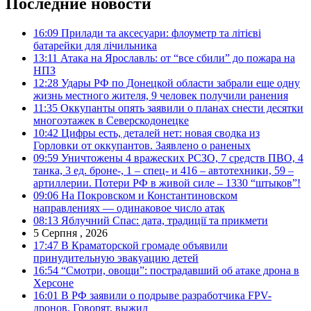
Последние новости
16:09
Прилади та аксесуари: флоуметр та літієві
батарейки для лічильника
13:11
Атака на Ярославль: от “все сбили” до пожара на
НПЗ
12:28
Удары РФ по Донецкой области забрали еще одну
жизнь местного жителя, 9 человек получили ранения
11:35
Оккупанты опять заявили о планах снести десятки
многоэтажек в Северскодонецке
10:42
Цифры есть, деталей нет: новая сводка из
Горловки от оккупантов. Заявлено о раненых
09:59
Уничтожены 4 вражеских РСЗО, 7 средств ПВО, 4
танка, 3 ед. броне-, 1 – спец- и 416 – автотехники, 59 –
артиллерии. Потери РФ в живой силе – 1330 “штыков”!
09:06
На Покровском и Константиновском
направлениях — одинаковое число атак
08:13
Яблучний Спас: дата, традиції та прикмети
5 Серпня , 2026
17:47
В Краматорской громаде объявили
принудительную эвакуацию детей
16:54
“Смотри, овощи”: пострадавший об атаке дрона в
Херсоне
16:01
В РФ заявили о подрыве разработчика FPV-
дронов. Говорят, выжил