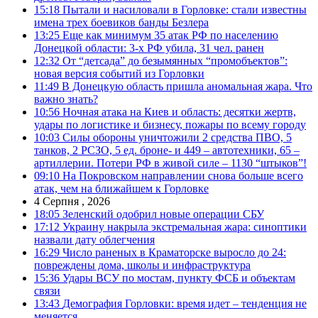
15:18
Пытали и насиловали в Горловке: стали известны
имена трех боевиков банды Безлера
13:25
Еще как минимум 35 атак РФ по населению
Донецкой области: 3-х РФ убила, 31 чел. ранен
12:32
От “детсада” до безымянных “промобъектов”:
новая версия событий из Горловки
11:49
В Донецкую область пришла аномальная жара. Что
важно знать?
10:56
Ночная атака на Киев и область: десятки жертв,
удары по логистике и бизнесу, пожары по всему городу
10:03
Силы обороны уничтожили 2 средства ПВО, 5
танков, 2 РСЗО, 5 ед. броне- и 449 – автотехники, 65 –
артиллерии. Потери РФ в живой силе – 1130 “штыков”!
09:10
На Покровском направлении снова больше всего
атак, чем на ближайшем к Горловке
4 Серпня , 2026
18:05
Зеленский одобрил новые операции СБУ
17:12
Украину накрыла экстремальная жара: синоптики
назвали дату облегчения
16:29
Число раненых в Краматорске выросло до 24:
повреждены дома, школы и инфраструктура
15:36
Удары ВСУ по мостам, пункту ФСБ и объектам
связи
13:43
Демография Горловки: время идет – тенденция не
меняется