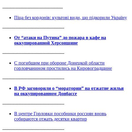
-----------------------------------------
Піца без кордонів: культові види, що підкорили Україну
------------------------------------------
От “атаки на Путина” до пожара в кафе на
оккупированной Херсонщине
------------------------------------------
С погибшим при обороне Донецкой области
горловчанином простились на Кировоградщине
------------------------------------------
В РФ заговорили о “моратории” на отжатие жилья
на оккупированном Донбассе
------------------------------------------
В центре Горловки пособники россиян вновь
собираются отжать десятки квартир
------------------------------------------