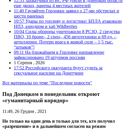
12:33
Захватчики из ВС РФ убили в Донецкой области
еще двоих, ранены 4 местных жителей
11:40
Гауляйтер Горловки заявил о 27-ми обстрелах и
шести раненых
10:57
Удары по топливу и логистике: БПЛА атаковали
НПЗ, аэродром и хаб Wildberries
10:04
Силы обороны уничтожили 8 РСЗО, 2 средства
ПВО, 10 броне-, 2 спец-, 456 автотехники и 69 ед. –
артиллерии. Потери врага в живой силе – 1,5 тыс.
“штыков”!
09:11
На ближайшем к Горловке направление
зафиксировано 19 штурмов россиян
1 Серпня , 2026
17:52
Российского оккупанта будут судить за
сексуальное насилие на Донетчине
Все материалы по теме "Последние новости"
Под Донецком в понедельник откроют
«гуманитарный коридор»
11:49, 26 Грудня , 2021
Но только на один день и только для тех, кто получил
«разрешение» и в дальнейшем согласен на режим