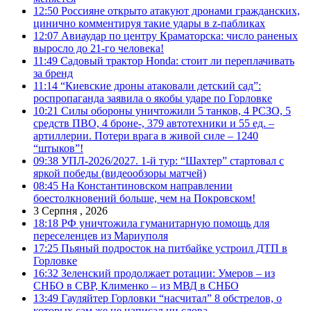
12:50
Россияне открыто атакуют дронами гражданских,
цинично комментируя такие удары в z-пабликах
12:07
Авиаудар по центру Краматорска: число раненых
выросло до 21-го человека!
11:49
Садовый трактор Honda: стоит ли переплачивать
за бренд
11:14
“Киевские дроны атаковали детский сад”:
роспропаганда заявила о якобы ударе по Горловке
10:21
Силы обороны уничтожили 5 танков, 4 РСЗО, 5
средств ПВО, 4 броне-, 379 автотехники и 55 ед. –
артиллерии. Потери врага в живой силе – 1240
“штыков”!
09:38
УПЛ-2026/2027. 1-й тур: “Шахтер” стартовал с
яркой победы (видеообзоры матчей)
08:45
На Константиновском направлении
боестолкновений больше, чем на Покровском!
3 Серпня , 2026
18:18
РФ уничтожила гуманитарную помощь для
переселенцев из Мариуполя
17:25
Пьяный подросток на питбайке устроил ДТП в
Горловке
16:32
Зеленский продолжает ротации: Умеров – из
СНБО в СВР, Клименко – из МВД в СНБО
13:49
Гауляйтер Горловки “насчитал” 8 обстрелов, о
которых сам же не написал ни слова