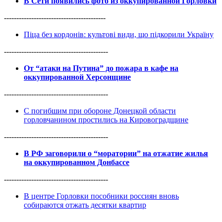
В Сети появились фото из оккупированной Горловки
-----------------------------------------
Піца без кордонів: культові види, що підкорили Україну
------------------------------------------
От “атаки на Путина” до пожара в кафе на
оккупированной Херсонщине
------------------------------------------
С погибшим при обороне Донецкой области
горловчанином простились на Кировоградщине
------------------------------------------
В РФ заговорили о “моратории” на отжатие жилья
на оккупированном Донбассе
------------------------------------------
В центре Горловки пособники россиян вновь
собираются отжать десятки квартир
------------------------------------------