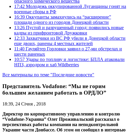
опасного химического вещества
17:42
Молодежь оккупированной Луганщины гонят на
военные сборы в РФ
16:39
Оккупанты замахнулись на “расширение”
площади одного из городов Донецкой области
13:26
Пустой и разрушенный город: появились новые
кадры из прифронтовой Дружковки
12:33
Захватчики из ВС РФ убили в Донецкой области
еще двоих, ранены 4 местных жителей
11:40
Гауляйтер Горловки заявил о 27-ми обстрелах и
шести раненых
10:57
Удары по топливу и логистике: БПЛА атаковали
НПЗ, аэродром и хаб Wildberries
Все материалы по теме "Последние новости"
Представитель Vodafone: “Мы не горим
большим желанием работать в ОРДЛО”
18:39, 24 Січня , 2018
Директор по корпоративному управлению и контролю
“Vodafone-Украина” Олег Проживальский рассказал о
перспективах работы компании на неподконтрольной
Украине части Донбассе. Об этом он сообщил в интервью