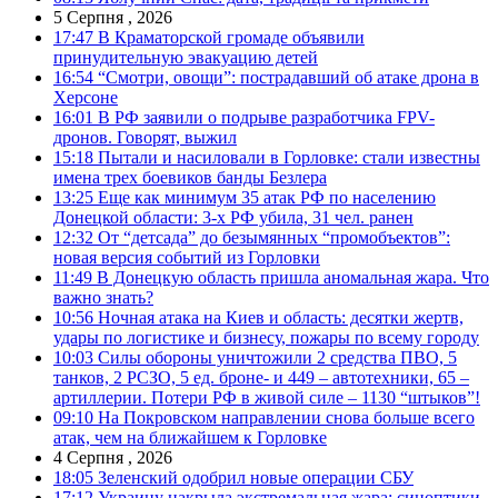
5 Серпня , 2026
17:47
В Краматорской громаде объявили
принудительную эвакуацию детей
16:54
“Смотри, овощи”: пострадавший об атаке дрона в
Херсоне
16:01
В РФ заявили о подрыве разработчика FPV-
дронов. Говорят, выжил
15:18
Пытали и насиловали в Горловке: стали известны
имена трех боевиков банды Безлера
13:25
Еще как минимум 35 атак РФ по населению
Донецкой области: 3-х РФ убила, 31 чел. ранен
12:32
От “детсада” до безымянных “промобъектов”:
новая версия событий из Горловки
11:49
В Донецкую область пришла аномальная жара. Что
важно знать?
10:56
Ночная атака на Киев и область: десятки жертв,
удары по логистике и бизнесу, пожары по всему городу
10:03
Силы обороны уничтожили 2 средства ПВО, 5
танков, 2 РСЗО, 5 ед. броне- и 449 – автотехники, 65 –
артиллерии. Потери РФ в живой силе – 1130 “штыков”!
09:10
На Покровском направлении снова больше всего
атак, чем на ближайшем к Горловке
4 Серпня , 2026
18:05
Зеленский одобрил новые операции СБУ
17:12
Украину накрыла экстремальная жара: синоптики