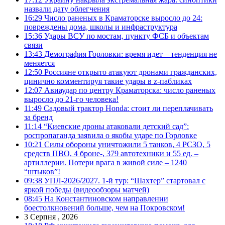
назвали дату облегчения
16:29
Число раненых в Краматорске выросло до 24:
повреждены дома, школы и инфраструктура
15:36
Удары ВСУ по мостам, пункту ФСБ и объектам
связи
13:43
Демография Горловки: время идет – тенденция не
меняется
12:50
Россияне открыто атакуют дронами гражданских,
цинично комментируя такие удары в z-пабликах
12:07
Авиаудар по центру Краматорска: число раненых
выросло до 21-го человека!
11:49
Садовый трактор Honda: стоит ли переплачивать
за бренд
11:14
“Киевские дроны атаковали детский сад”:
роспропаганда заявила о якобы ударе по Горловке
10:21
Силы обороны уничтожили 5 танков, 4 РСЗО, 5
средств ПВО, 4 броне-, 379 автотехники и 55 ед. –
артиллерии. Потери врага в живой силе – 1240
“штыков”!
09:38
УПЛ-2026/2027. 1-й тур: “Шахтер” стартовал с
яркой победы (видеообзоры матчей)
08:45
На Константиновском направлении
боестолкновений больше, чем на Покровском!
3 Серпня , 2026