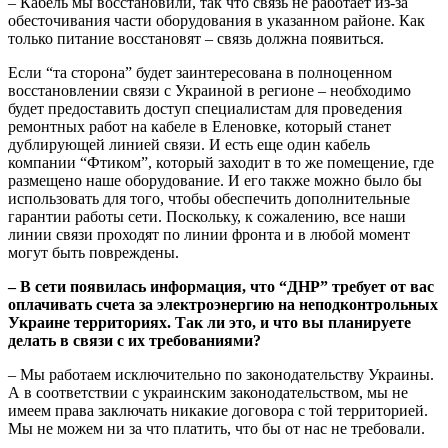
– Кабель мы восстановили, так что связь не работает из-за
обесточивания части оборудования в указанном районе. Как
только питание восстановят – связь должна появиться.
Если “та сторона” будет заинтересована в полноценном
восстановлении связи с Украиной в регионе – необходимо
будет предоставить доступ специалистам для проведения
ремонтных работ на кабеле в Еленовке, который станет
дублирующей линией связи. И есть еще один кабель
компании “Фтиком”, который заходит в то же помещение, где
размещено наше оборудование. И его также можно было бы
использовать для того, чтобы обеспечить дополнительные
гарантии работы сети. Поскольку, к сожалению, все наши
линии связи проходят по линии фронта и в любой момент
могут быть повреждены.
– В сети появилась информация, что “ДНР” требует от вас
оплачивать счета за электроэнергию на неподконтрольных
Украине территориях. Так ли это, и что вы планируете
делать в связи с их требованиями?
– Мы работаем исключительно по законодательству Украины.
А в соответствии с украинским законодательством, мы не
имеем права заключать никакие договора с той территорией.
Мы не можем ни за что платить, что бы от нас не требовали.