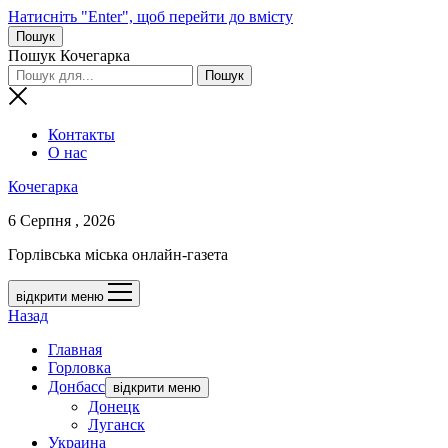
Натисніть "Enter", щоб перейти до вмісту
Пошук
Пошук Кочегарка
Контакты
О нас
Кочегарка
6 Серпня , 2026
Горлівська міська онлайн-газета
відкрити меню
Назад
Главная
Горловка
Донбасс
відкрити меню
Донецк
Луганск
Украина