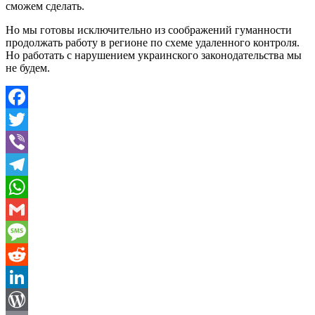
сможем сделать.
Но мы готовы исключительно из соображений гуманности
продолжать работу в регионе по схеме удаленного контроля.
Но работать с нарушением украинского законодательства мы
не будем.
Facebook
Twitter
Viber
Telegram
WhatsApp
Gmail
Message
Reddit
LinkedIn