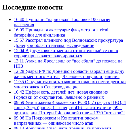
Последние новости
16:40
Пушилин “нарисовал” Горловке 190 тысяч
населения
16:09
Прилади та аксесуари: флоуметр та літієві
батарейки для лічильника
15:57
Расстрел пленного под Волновахой: прокуратура
Донецкой области начала расследование
15:04
В Дружковке отменили отопительный сезон: в
городе призывают эвакуироваться
13:11
Атака на Ярославль: от “все сбили” до пожара на
НПЗ
12:28
Удары РФ по Донецкой области забрали еще одну
жизнь местного жителя, 9 человек получили ранения
11:35
Оккупанты опять заявили о планах снести десятки
многоэтажек в Северскодонецке
10:42
Цифры есть, деталей нет: новая сводка из
Горловки от оккупантов. Заявлено о раненых
09:59
Уничтожены 4 вражеских РСЗО, 7 средств ПВО, 4
танка, 3 ед. броне-, 1 – спец- и 416 – автотехники, 59 –
артиллерии. Потери РФ в живой силе – 1330 “штыков”!
09:06
На Покровском и Константиновском
направлениях — одинаковое число атак
08:13
Яблучний Спас: дата, традиції та прикмети