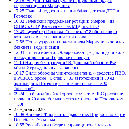
18:18
РФ уничтожила гуманитарную помощь для
переселенцев из Мариуполя
17:25
Пьяный подросток на питбайке устроил ДТП в
Горловке
16:32
Зеленский продолжает ротации: Умеров – из
СНБО в СВР, Клименко – из МВД в СНБО
13:49
Гауляйтер Горловки “насчитал” 8 обстрелов, о
которых сам же не написал ни слова
12:56
После ударов по подстанциям Мариуполь остался
без света, воды и связи
12:03
Ничего нового! Обнародован график подачи воды
в оккупированной Горловке на август
11:10
Ни дня без трагедии! В Донецкой области РФ
убила 2 гражданских, 14 ранены
10:17
Силы обороны уничтожили танк, 4 средства ПВО,
8 РСЗО, 5 броне-, 6 спец-, 485 автотехники и 80 ед. –
артиллерии. Потери врага в живой силе – 1390
“штыков”!
09:24
На ближайшей к Горловке участке ЛБС россияне
провели 20 атак, больше всего их снова на Покровском
– 30!
2 Серпня , 2026
19:08
В июле РФ нарастила давление. Прирост по карте
DeepState – 36 кв. км
18:55
Российский обстрел спровоцировал утечку