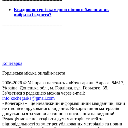
Квадрокоптер із камерою нічного бачення: як
вибрати і купити?
------------------------------------------
Кочегарка
Горлівська міська онлайн-газета
2006-2026 © Усі права належать - «Кочегарка». Адреса: 84617,
Україна, Донецька обл., м. Горлівка, вул. Горького, 35.
Зв'язатися з редакцією можна через e-mail:
info.kochegarka@gmail.com
«Кочегарка» - це незалежний інформаційний майданчик, який
не є копією друкованого видання. Використання матеріалів
допускається за умови активного посилання на видання!
Редакція може не розділяти думку авторів статей та
відповідальності за зміст републікованих матеріалів та новин