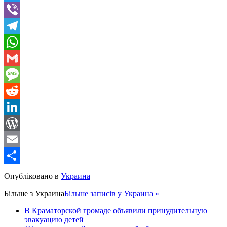
Twitter
Viber
Telegram
WhatsApp
Gmail
Message
Reddit
LinkedIn
WordPress
Email
Share
Опубліковано в
Украина
Більше з
Украина
Більше записів у Украина »
В Краматорской громаде объявили принудительную
эвакуацию детей