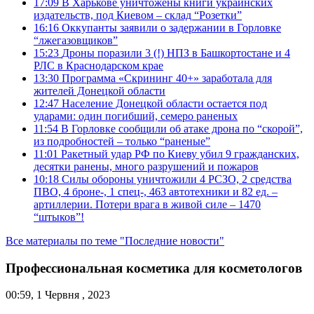
17:09
В Харькове уничтожены книги украинских
издательств, под Киевом – склад “Розетки”
16:16
Оккупанты заявили о задержании в Горловке
“лжегазовщиков”
15:23
Дроны поразили 3 (!) НПЗ в Башкортостане и 4
РЛС в Краснодарском крае
13:30
Программа «Скрининг 40+» заработала для
жителей Донецкой области
12:47
Население Донецкой области остается под
ударами: один погибший, семеро раненых
11:54
В Горловке сообщили об атаке дрона по “скорой”,
из подробностей – только “раненые”
11:01
Ракетный удар РФ по Киеву убил 9 гражданских,
десятки ранены, много разрушений и пожаров
10:18
Силы обороны уничтожили 4 РСЗО, 2 средства
ПВО, 4 броне-, 1 спец-, 463 автотехники и 82 ед. –
артиллерии. Потери врага в живой силе – 1470
“штыков”!
Все материалы по теме "Последние новости"
Профессиональная косметика для косметологов
00:59, 1 Червня , 2023