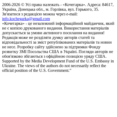
2006-2026 © Усі права належать - «Кочегарка». Адреса: 84617,
Україна, Донецька обл., м. Горлівка, вул. Горького, 35.
Зв'язатися з редакцією можна через e-mail:
info.kochegarka@gmail.com
«Кочегарка» - це незалежний інформаційний майданчик, який
не є копією друкованого видання. Використання матеріалів
допускається за умови активного посилання на видання!
Редакція може не розділяти думку авторів статей та
відповідальності за зміст републікованих матеріалів та новин
не несе. Розробку сайту здійснено за підтримки Фонду
розвитку ЗМІ Посольства США в Україні. Погляди авторів не
обов'язково збігаються з офіційною позицією уряду США.
Supported by the Media Development Fund of the U.S. Embassy in
Ukraine. The views of the authors do not necessarily reflect the
official position of the U.S. Government.”