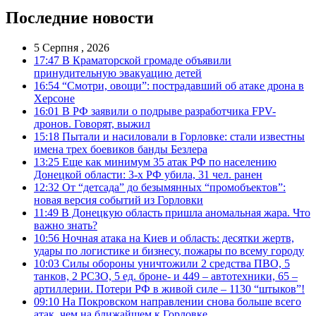
Последние новости
5 Серпня , 2026
17:47
В Краматорской громаде объявили
принудительную эвакуацию детей
16:54
“Смотри, овощи”: пострадавший об атаке дрона в
Херсоне
16:01
В РФ заявили о подрыве разработчика FPV-
дронов. Говорят, выжил
15:18
Пытали и насиловали в Горловке: стали известны
имена трех боевиков банды Безлера
13:25
Еще как минимум 35 атак РФ по населению
Донецкой области: 3-х РФ убила, 31 чел. ранен
12:32
От “детсада” до безымянных “промобъектов”:
новая версия событий из Горловки
11:49
В Донецкую область пришла аномальная жара. Что
важно знать?
10:56
Ночная атака на Киев и область: десятки жертв,
удары по логистике и бизнесу, пожары по всему городу
10:03
Силы обороны уничтожили 2 средства ПВО, 5
танков, 2 РСЗО, 5 ед. броне- и 449 – автотехники, 65 –
артиллерии. Потери РФ в живой силе – 1130 “штыков”!
09:10
На Покровском направлении снова больше всего
атак, чем на ближайшем к Горловке