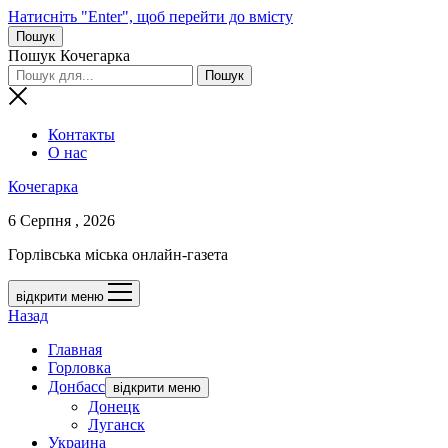
Натисніть "Enter", щоб перейти до вмісту
Пошук
Пошук Кочегарка
Контакты
О нас
Кочегарка
6 Серпня , 2026
Горлівська міська онлайн-газета
відкрити меню
Назад
Главная
Горловка
Донбасс
відкрити меню
Донецк
Луганск
Украина