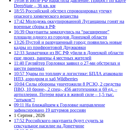
19:08
В июле РФ нарастила давление. Прирост по карте
DeepState – 36 кв. км
18:55
Российский обстрел спровоцировал утечку
опасного химического вещества
17:42
Молодежь оккупированной Луганщины гонят на
военные сборы в РФ
16:39
Оккупанты замахнулись на “расширение”
площади одного из городов Донецкой области
13:26
Пустой и разрушенный город: появились новые
кадры из прифронтовой Дружковки
12:33
Захватчики из ВС РФ убили в Донецкой области
еще двоих, ранены 4 местных жителей
11:40
Гауляйтер Горловки заявил о 27-ми обстрелах и
шести раненых
10:57
Удары по топливу и логистике: БПЛА атаковали
НПЗ, аэродром и хаб Wildberries
10:04
Силы обороны уничтожили 8 РСЗО, 2 средства
ПВО, 10 броне-, 2 спец-, 456 автотехники и 69 ед. –
артиллерии. Потери врага в живой силе – 1,5 тыс.
“штыков”!
09:11
На ближайшем к Горловке направление
зафиксировано 19 штурмов россиян
1 Серпня , 2026
17:52
Российского оккупанта будут судить за
сексуальное насилие на Донетчине