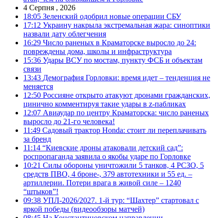
4 Серпня , 2026
18:05
Зеленский одобрил новые операции СБУ
17:12
Украину накрыла экстремальная жара: синоптики
назвали дату облегчения
16:29
Число раненых в Краматорске выросло до 24:
повреждены дома, школы и инфраструктура
15:36
Удары ВСУ по мостам, пункту ФСБ и объектам
связи
13:43
Демография Горловки: время идет – тенденция не
меняется
12:50
Россияне открыто атакуют дронами гражданских,
цинично комментируя такие удары в z-пабликах
12:07
Авиаудар по центру Краматорска: число раненых
выросло до 21-го человека!
11:49
Садовый трактор Honda: стоит ли переплачивать
за бренд
11:14
“Киевские дроны атаковали детский сад”:
роспропаганда заявила о якобы ударе по Горловке
10:21
Силы обороны уничтожили 5 танков, 4 РСЗО, 5
средств ПВО, 4 броне-, 379 автотехники и 55 ед. –
артиллерии. Потери врага в живой силе – 1240
“штыков”!
09:38
УПЛ-2026/2027. 1-й тур: “Шахтер” стартовал с
яркой победы (видеообзоры матчей)
08:45
На Константиновском направлении