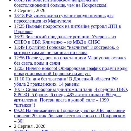
боестолкновений больше, чем на Покровском!
3 Серпня , 2026
18:18
РФ уничтожила гуманитарную помощь для
переселенцев из Мариуполя
17:25
Пьяный подросток на питбайке устроил ДТП в
Горловке
16:32
Зеленский продолжает ротации: Умеров – из
СНБО в СВР, Клименко – из МВД в СНБО
13:49
Гауляйтер Горловки “насчитал” 8 обстрелов, о
которых сам же не написал ни слова
12:56
После ударов по подстанциям Мариуполь остался
без света, воды и связи
12:03
Ничего нового! Обнародован график подачи воды
в оккупированной Горловке на август
11:10
Ни дня без трагедии! В Донецкой области РФ
убила 2 гражданских, 14 ранены
10:17
Силы обороны уничтожили танк, 4 средства ПВО,
8 РСЗО, 5 броне-, 6 спец-, 485 автотехники и 80 ед. –
артиллерии. Потери врага в живой силе – 1390
“штыков”!
09:24
На ближайшей к Горловке участке ЛБС россияне
провели 20 атак, больше всего их снова на Покровском
– 30!
2 Серпня , 2026