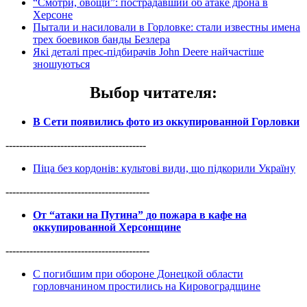
“Смотри, овощи”: пострадавший об атаке дрона в
Херсоне
Пытали и насиловали в Горловке: стали известны имена
трех боевиков банды Безлера
Які деталі прес-підбирачів John Deere найчастіше
зношуються
Выбор читателя
:
В Сети появились фото из оккупированной Горловки
-----------------------------------------
Піца без кордонів: культові види, що підкорили Україну
------------------------------------------
От “атаки на Путина” до пожара в кафе на
оккупированной Херсонщине
------------------------------------------
С погибшим при обороне Донецкой области
горловчанином простились на Кировоградщине