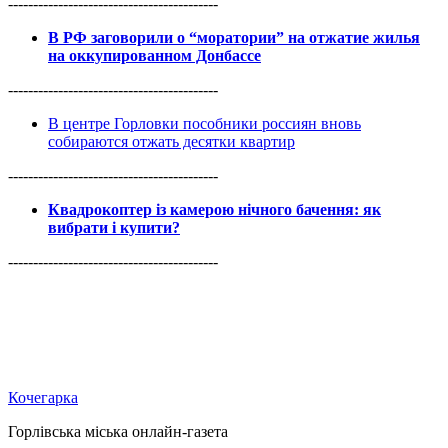
------------------------------------------
В РФ заговорили о “моратории” на отжатие жилья
на оккупированном Донбассе
------------------------------------------
В центре Горловки пособники россиян вновь
собираются отжать десятки квартир
------------------------------------------
Квадрокоптер із камерою нічного бачення: як
вибрати і купити?
------------------------------------------
Кочегарка
Горлівська міська онлайн-газета