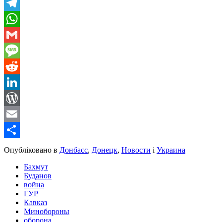
Viber
Telegram
WhatsApp
Gmail
Message
Reddit
LinkedIn
WordPress
Email
Share
Опубліковано в
Донбасс
,
Донецк
,
Новости
і
Украина
Бахмут
Буданов
война
ГУР
Кавказ
Минобороны
оборона