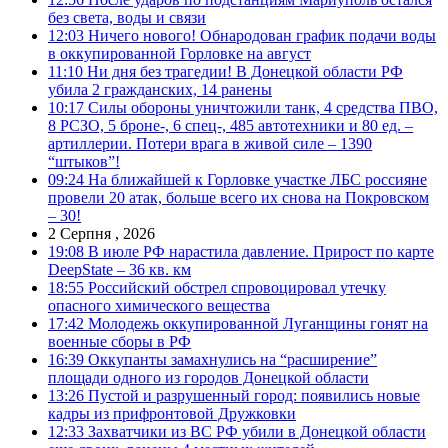
без света, воды и связи
12:03
Ничего нового! Обнародован график подачи воды
в оккупированной Горловке на август
11:10
Ни дня без трагедии! В Донецкой области РФ
убила 2 гражданских, 14 ранены
10:17
Силы обороны уничтожили танк, 4 средства ПВО,
8 РСЗО, 5 броне-, 6 спец-, 485 автотехники и 80 ед. –
артиллерии. Потери врага в живой силе – 1390
“штыков”!
09:24
На ближайшей к Горловке участке ЛБС россияне
провели 20 атак, больше всего их снова на Покровском
– 30!
2 Серпня , 2026
19:08
В июле РФ нарастила давление. Прирост по карте
DeepState – 36 кв. км
18:55
Российский обстрел спровоцировал утечку
опасного химического вещества
17:42
Молодежь оккупированной Луганщины гонят на
военные сборы в РФ
16:39
Оккупанты замахнулись на “расширение”
площади одного из городов Донецкой области
13:26
Пустой и разрушенный город: появились новые
кадры из прифронтовой Дружковки
12:33
Захватчики из ВС РФ убили в Донецкой области