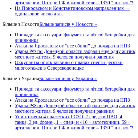
артиллерии. Потери РФ в живой силе – 1330 “штыков”!
На Покровском и Константиновском направлениях —
одинаковое число атак
Більше з
Новости
Більше записів у Новости »
Прилади та аксесуари: флоуметр та літієві батарейки для
лічильника
Атака на Ярославль: от “все сбили” до пожара на НПЗ
Удары РФ по Донецкой области забрали еще одну жизнь
местного жителя, 9 человек получили ранения
Оккупанты опять заявили о планах снести десятки
многоэтажек в Северскодонецке
Більше з
Украина
Більше записів у Украина »
Прилади та аксесуари: флоуметр та літієві батарейки для
лічильника
Атака на Ярославль: от “все сбили” до пожара на НПЗ
Удары РФ по Донецкой области забрали еще одну жизнь
местного жителя, 9 человек получили ранения
Уничтожены 4 вражеских РСЗО, 7 средств ПВО, 4
танка, 3 ед. броне-, 1 – спец- и 416 – автотехники, 59 –
артиллерии. Потери РФ в живой силе – 1330 “штыков”!