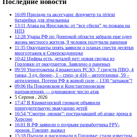
Последние новости
16:09
Прилади та аксесуари: флоуметр та літієві
батарейки для лічильника
13:11
Атака на Ярославль: от “все сбили” до пожара на
НПЗ
12:28
Удары РФ по Донецкой области забрали еще одну
жизнь местного жителя, 9 человек получили ранения
11:35
Оккупанты опять заявили о планах снести десятки
многоэтажек в Северскодонецке
10:42
Цифры есть, деталей нет: новая сводка из
Горловки от оккупантов. Заявлено о раненых
09:59
Уничтожены 4 вражеских РСЗО, 7 средств ПВО, 4
танка, 3 ед. броне-, 1 – спец- и 416 – автотехники, 59 –
артиллерии. Потери РФ в живой силе – 1330 “штыков”!
09:06
На Покровском и Константиновском
направлениях — одинаковое число атак
5 Серпня , 2026
17:47
В Краматорской громаде объявили
принудительную эвакуацию детей
16:54
“Смотри, овощи”: пострадавший об атаке дрона в
Херсоне
16:01
В РФ заявили о подрыве разработчика FPV-
дронов. Говорят, выжил
15:18
Пытали и насиловали в Горловке: стали известны