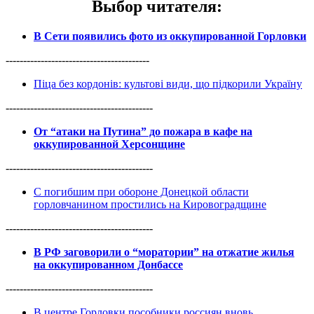
Выбор читателя
:
В Сети появились фото из оккупированной Горловки
-----------------------------------------
Піца без кордонів: культові види, що підкорили Україну
------------------------------------------
От “атаки на Путина” до пожара в кафе на
оккупированной Херсонщине
------------------------------------------
С погибшим при обороне Донецкой области
горловчанином простились на Кировоградщине
------------------------------------------
В РФ заговорили о “моратории” на отжатие жилья
на оккупированном Донбассе
------------------------------------------
В центре Горловки пособники россиян вновь