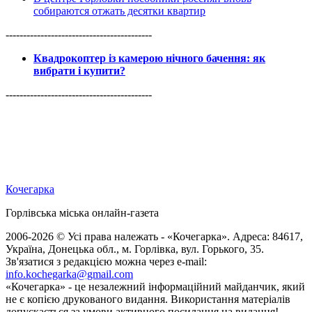
собираются отжать десятки квартир
------------------------------------------
Квадрокоптер із камерою нічного бачення: як
вибрати і купити?
------------------------------------------
Кочегарка
Горлівська міська онлайн-газета
2006-2026 © Усі права належать - «Кочегарка». Адреса: 84617,
Україна, Донецька обл., м. Горлівка, вул. Горького, 35.
Зв'язатися з редакцією можна через e-mail:
info.kochegarka@gmail.com
«Кочегарка» - це незалежний інформаційний майданчик, який
не є копією друкованого видання. Використання матеріалів
допускається за умови активного посилання на видання!