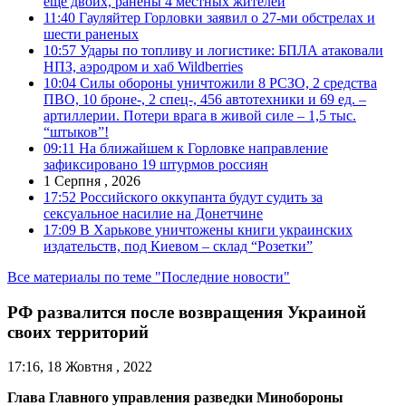
еще двоих, ранены 4 местных жителей
11:40
Гауляйтер Горловки заявил о 27-ми обстрелах и
шести раненых
10:57
Удары по топливу и логистике: БПЛА атаковали
НПЗ, аэродром и хаб Wildberries
10:04
Силы обороны уничтожили 8 РСЗО, 2 средства
ПВО, 10 броне-, 2 спец-, 456 автотехники и 69 ед. –
артиллерии. Потери врага в живой силе – 1,5 тыс.
“штыков”!
09:11
На ближайшем к Горловке направление
зафиксировано 19 штурмов россиян
1 Серпня , 2026
17:52
Российского оккупанта будут судить за
сексуальное насилие на Донетчине
17:09
В Харькове уничтожены книги украинских
издательств, под Киевом – склад “Розетки”
Все материалы по теме "Последние новости"
РФ развалится после возвращения Украиной
своих территорий
17:16, 18 Жовтня , 2022
Глава Главного управления разведки Минобороны