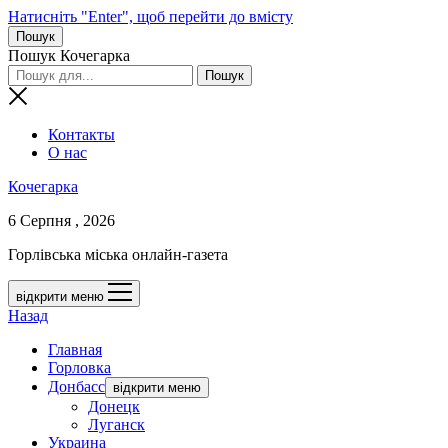
Натисніть "Enter", щоб перейти до вмісту
Пошук
Пошук Кочегарка
Контакты
О нас
Кочегарка
6 Серпня , 2026
Горлівська міська онлайн-газета
відкрити меню
Назад
Главная
Горловка
Донбасс
відкрити меню
Донецк
Луганск
Украина