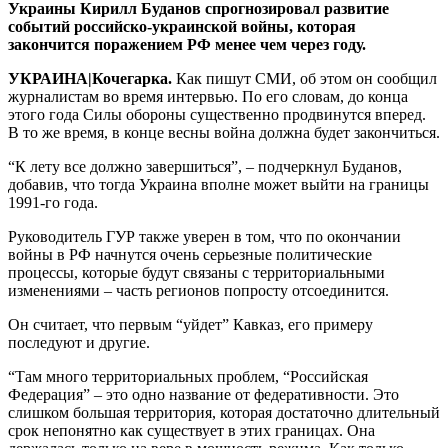
Украины Кирилл Буданов спрогнозировал развитие
событий российско-украинской войны, которая
закончится поражением РФ менее чем через году.
УКРАИНА|Кочегарка.
Как пишут СМИ, об этом он сообщил
журналистам во время интервью. По его словам, до конца
этого года Силы обороны существенно продвинутся вперед.
В то же время, в конце весны война должна будет закончиться.
“К лету все должно завершиться”, – подчеркнул Буданов,
добавив, что тогда Украина вполне может выйти на границы
1991-го года.
Руководитель ГУР также уверен в том, что по окончании
войны в РФ начнутся очень серьезные политические
процессы, которые будут связаны с территориальными
изменениями – часть регионов попросту отсоединится.
Он считает, что первым “уйдет” Кавказ, его примеру
последуют и другие.
“Там много территориальных проблем, “Российская
Федерация” – это одно название от федеративности. Это
слишком большая территория, которая достаточно длительный
срок непонятно как существует в этих границах. Она