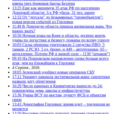
имена трех боевиков банды Безлера
13:25
Еще как минимум 35 атак РФ по населению
Донецкой области: 3-х РФ убила, 31 чел. ранен
12:32
От “детсада” до безымянных “промобъектов”:
новая версия событий из Горловки
11:49
В Донецкую область пришла аномальная жара. Что
важно знать?
10:56
Ночная атака на Киев и область: десятки жертв,
удары по логистике и бизнесу, пожары по всему городу
10:03
Силы обороны уничтожили 2 средства ПВО, 5
танков, 2 РСЗО, 5 ед. броне- и 449 – автотехники, 65 –
артиллерии. Потери РФ в живой силе – 1130 “штыков”!
09:10
На Покровском направлении снова больше всего
атак, чем на ближайшем к Горловке
4 Серпня , 2026
18:05
Зеленский одобрил новые операции СБУ
17:12
Украину накрыла экстремальная жара: синоптики
назвали дату облегчения
16:29
Число раненых в Краматорске выросло до 24:
повреждены дома, школы и инфраструктура
15:36
Удары ВСУ по мостам, пункту ФСБ и объектам
связи
13:43
Демография Горловки: время идет – тенденция не
меняется
12:50
Россияне открыто атакуют дронами гражданских,