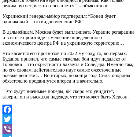
держалась только на вере в мощность режима. Как только
режим рухнет, все это посыплется”, – объяснил он.
Украинский генерал-майор подтвердил: “Конец будет
одинаковый – это видоизменение РФ”.
В дальнейшем, Москва будет выплачивать Украине репарации
и в итоге произойдет смещение определенного
экономического центра РФ на украинскую территорию…
Что касается его прогнозов по 2022-му году, то, во-первых,
Буданов признал, что самые тяжелые бои идут недалеко от
Горловки – это окрестности Бахмута и Соледара. Именно там,
по его словам, действительно идут самые ожесточенные
боевые действия… Во-вторых, до конца года Силы обороны
обязательно продвинутся вперед и значительно.
“Это будут значимые победы, вы скоро это увидите”, –
заверил он и высказал надежду, что это может быть Херсон.
Facebook
Twitter