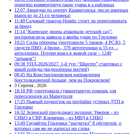
цинично комментируя такие удары в z-пабликах
12:07
Авиаудар по центру Краматорска: число раненых
выросло до 21-го человека!
11:49
Садовый трактор Honda: стоит ли переплачивать
за бренд
11:14
“Киевские дроны атаковали детский сад”:
роспропаганда заявила о якобы ударе по Горловке
10:21
Силы обороны уничтожили 5 танков, 4 РСЗО, 5
средств ПВО, 4 броне-, 379 автотехники и 55 ед. –
артиллерии. Потери врага в живой силе – 1240
“штыков”!
09:38
УПЛ-2026/2027. 1-й тур: “Шахтер” стартовал с
яркой победы (видеообзоры матчей)
08:45
На Константиновском направлении
боестолкновений больше, чем на Покровском!
3 Серпня , 2026
18:18
РФ уничтожила гуманитарную помощь для
переселенцев из Мариуполя
17:25
Пьяный подросток на питбайке устроил ДТП в
Горловке
16:32
Зеленский продолжает ротации: Умеров – из
СНБО в СВР, Клименко – из МВД в СНБО
13:49
Гауляйтер Горловки “насчитал” 8 обстрелов, о
которых сам же не написал ни слова
12:56
После ударов по подстанциям Мариуполь остался