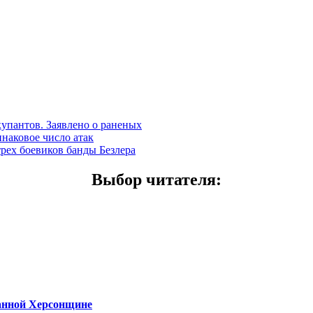
купантов. Заявлено о раненых
наковое число атак
трех боевиков банды Безлера
Выбор читателя
:
ванной Херсонщине