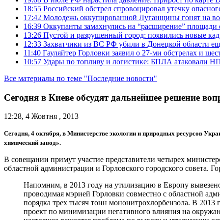
18:55
Российский обстрел спровоцировал утечку опасног
17:42
Молодежь оккупированной Луганщины гонят на во
16:39
Оккупанты замахнулись на “расширение” площади 
13:26
Пустой и разрушенный город: появились новые ка
12:33
Захватчики из ВС РФ убили в Донецкой области ещ
11:40
Гауляйтер Горловки заявил о 27-ми обстрелах и ше
10:57
Удары по топливу и логистике: БПЛА атаковали НПЗ
Все материалы по теме "Последние новости"
Сегодня в Киеве обсудят дальнейшее решение воп
12:28, 4 Жовтня , 2013
Сегодня, 4 октября, в Министерстве экологии и природных ресурсов Укр
химический завод».
В совещании примут участие представители четырех министер
областной администрации и Горловского городского совета. Г
Напомним, в 2013 году на утилизацию в Европу вывезено
проводимая мэрией Горловки совместно с областной адми
порядка трех тысяч тонн мононитрохлорбензола. В 2013 
проект по минимизации негативного влияния на окружа