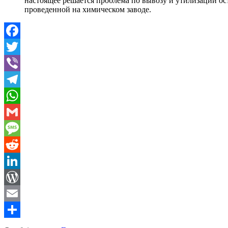
настоящее решается проблема по вывозу и утилизации о
проведенной на химическом заводе.
Facebook
Twitter
Viber
Telegram
WhatsApp
Gmail
Message
Reddit
LinkedIn
WordPress
Email
Share