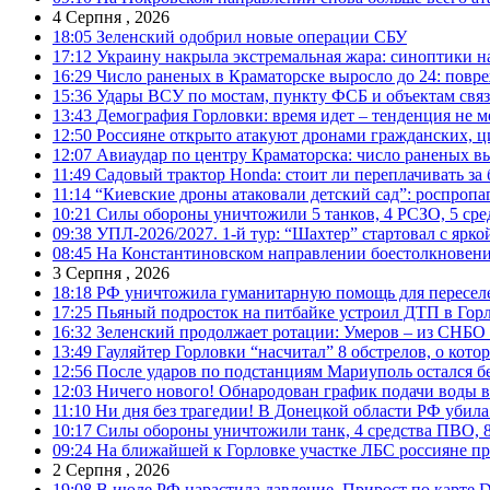
4 Серпня , 2026
18:05
Зеленский одобрил новые операции СБУ
17:12
Украину накрыла экстремальная жара: синоптики н
16:29
Число раненых в Краматорске выросло до 24: повр
15:36
Удары ВСУ по мостам, пункту ФСБ и объектам свя
13:43
Демография Горловки: время идет – тенденция не м
12:50
Россияне открыто атакуют дронами гражданских, ц
12:07
Авиаудар по центру Краматорска: число раненых вы
11:49
Садовый трактор Honda: стоит ли переплачивать за
11:14
“Киевские дроны атаковали детский сад”: роспропаг
10:21
Силы обороны уничтожили 5 танков, 4 РСЗО, 5 средс
09:38
УПЛ-2026/2027. 1-й тур: “Шахтер” стартовал с ярк
08:45
На Константиновском направлении боестолкновени
3 Серпня , 2026
18:18
РФ уничтожила гуманитарную помощь для пересел
17:25
Пьяный подросток на питбайке устроил ДТП в Гор
16:32
Зеленский продолжает ротации: Умеров – из СНБО
13:49
Гауляйтер Горловки “насчитал” 8 обстрелов, о кото
12:56
После ударов по подстанциям Мариуполь остался без
12:03
Ничего нового! Обнародован график подачи воды в
11:10
Ни дня без трагедии! В Донецкой области РФ убила
10:17
Силы обороны уничтожили танк, 4 средства ПВО, 8 Р
09:24
На ближайшей к Горловке участке ЛБС россияне про
2 Серпня , 2026
19:08
В июле РФ нарастила давление. Прирост по карте De