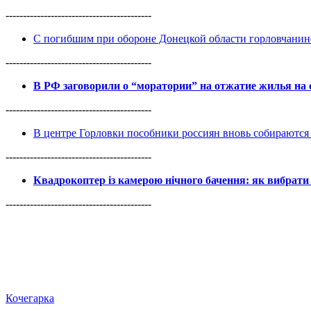
------------------------------------------
С погибшим при обороне Донецкой области горловчанин
------------------------------------------
В РФ заговорили о “моратории” на отжатие жилья на
------------------------------------------
В центре Горловки пособники россиян вновь собираются 
------------------------------------------
Квадрокоптер із камерою нічного бачення: як вибрати 
------------------------------------------
Кочегарка