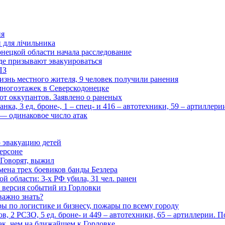
ия
и для лічильника
нецкой области начала расследование
де призывают эвакуироваться
ПЗ
изнь местного жителя, 9 человек получили ранения
многоэтажек в Северскодонецке
 от оккупантов. Заявлено о раненых
ка, 3 ед. броне-, 1 – спец- и 416 – автотехники, 59 – артиллер
— одинаковое число атак
 эвакуацию детей
ерсоне
 Говорят, выжил
мена трех боевиков банды Безлера
 области: 3-х РФ убила, 31 чел. ранен
 версия событий из Горловки
важно знать?
ары по логистике и бизнесу, пожары по всему городу
, 2 РСЗО, 5 ед. броне- и 449 – автотехники, 65 – артиллерии. 
ак, чем на ближайшем к Горловке