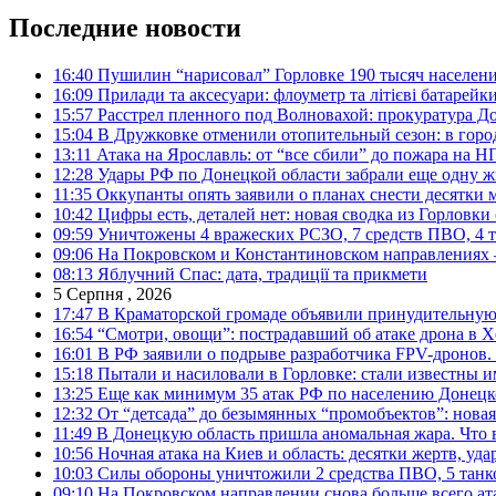
Последние новости
16:40
Пушилин “нарисовал” Горловке 190 тысяч населен
16:09
Прилади та аксесуари: флоуметр та літієві батарейк
15:57
Расстрел пленного под Волновахой: прокуратура До
15:04
В Дружковке отменили отопительный сезон: в горо
13:11
Атака на Ярославль: от “все сбили” до пожара на Н
12:28
Удары РФ по Донецкой области забрали еще одну ж
11:35
Оккупанты опять заявили о планах снести десятки 
10:42
Цифры есть, деталей нет: новая сводка из Горловки
09:59
Уничтожены 4 вражеских РСЗО, 7 средств ПВО, 4 тан
09:06
На Покровском и Константиновском направлениях 
08:13
Яблучний Спас: дата, традиції та прикмети
5 Серпня , 2026
17:47
В Краматорской громаде объявили принудительную
16:54
“Смотри, овощи”: пострадавший об атаке дрона в Х
16:01
В РФ заявили о подрыве разработчика FPV-дронов.
15:18
Пытали и насиловали в Горловке: стали известны и
13:25
Еще как минимум 35 атак РФ по населению Донецкой
12:32
От “детсада” до безымянных “промобъектов”: новая
11:49
В Донецкую область пришла аномальная жара. Что 
10:56
Ночная атака на Киев и область: десятки жертв, уд
10:03
Силы обороны уничтожили 2 средства ПВО, 5 танков
09:10
На Покровском направлении снова больше всего ат