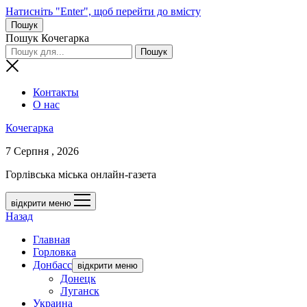
Натисніть "Enter", щоб перейти до вмісту
Пошук
Пошук Кочегарка
Контакты
О нас
Кочегарка
7 Серпня , 2026
Горлівська міська онлайн-газета
відкрити меню
Назад
Главная
Горловка
Донбасс
відкрити меню
Донецк
Луганск
Украина