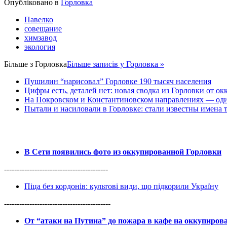
Опубліковано в
Горловка
Павелко
совещание
химзавод
экология
Більше з
Горловка
Більше записів у Горловка »
Пушилин “нарисовал” Горловке 190 тысяч населения
Цифры есть, деталей нет: новая сводка из Горловки от ок
На Покровском и Константиновском направлениях — оди
Пытали и насиловали в Горловке: стали известны имена 
В Сети появились фото из оккупированной Горловки
-----------------------------------------
Піца без кордонів: культові види, що підкорили Україну
------------------------------------------
От “атаки на Путина” до пожара в кафе на оккупиро