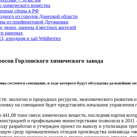
о химического вещества
енные сборы в РФ
одного из городов Донецкой области
дры из прифронтовой Дружковки
е двоих, ранены 4 местных жителей
сти раненых
, аэродром и хаб Wildberries
росов Горловского химического завода
аины состоится совещание, в ходе которого будут обсуждены дальнейшие м
ств: экологии и природных ресурсов, экономического развития
орловку на совещании будет представлять начальник управления
 441,08 тонн смеси химических веществ, последняя партия котор
нистрацией и профильными министерствами позволила в 2011 – 
году разработан и утчержден проект по вывозу и утилизации тро
ющую среду промышленных отходов производства химзавода «м