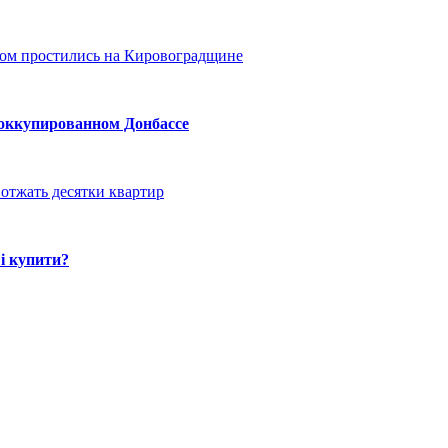
ом простились на Кировоградщине
 оккупированном Донбассе
отжать десятки квартир
і купити?