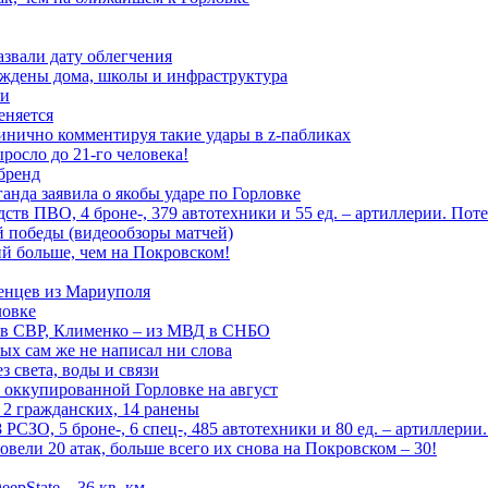
азвали дату облегчения
еждены дома, школы и инфраструктура
зи
еняется
инично комментируя такие удары в z-пабликах
росло до 21-го человека!
 бренд
анда заявила о якобы ударе по Горловке
тв ПВО, 4 броне-, 379 автотехники и 55 ед. – артиллерии. Поте
ой победы (видеообзоры матчей)
й больше, чем на Покровском!
енцев из Мариуполя
ловке
 в СВР, Клименко – из МВД в СНБО
рых сам же не написал ни слова
 света, воды и связи
 оккупированной Горловке на август
 2 гражданских, 14 ранены
СЗО, 5 броне-, 6 спец-, 485 автотехники и 80 ед. – артиллерии
вели 20 атак, больше всего их снова на Покровском – 30!
epState – 36 кв. км