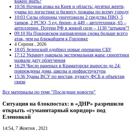
важно знать?
10:56
Ночная атака на Киев и область: десятки жертв,
удары по логистике и бизнесу, пожары по всему городу
10:03
Силы обороны уничтожили 2 средства ПВО, 5
танков, 2 РСЗО, 5 ед. броне- и 449 – автотехники, 65 –
артиллерии. Потери РФ в живой силе – 1130 “штыков”!
09:10
На Покровском направлении снова больше всего
атак, чем на ближайшем к Горловке
4 Серпня , 2026
18:05
Зеленский одобрил новые операции СБУ
17:12
Украину накрыла экстремальная жара: синоптики
назвали дату облегчения
16:29
Число раненых в Краматорске выросло до 24:
повреждены дома, школы и инфраструктура
15:36
Удары ВСУ по мостам, пункту ФСБ и объектам
связи
Все материалы по теме "Последние новости"
Ситуация на блокпостах: в «ДНР» разрешили
открыть «гуманитарный коридор» под
Еленовкой
14:54, 7 Жовтня , 2021