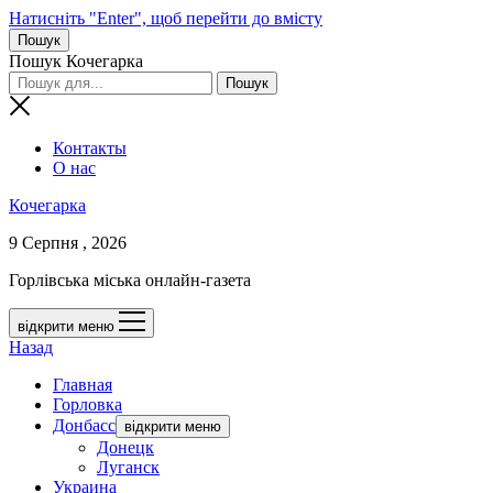
Натисніть "Enter", щоб перейти до вмісту
Пошук
Пошук Кочегарка
Контакты
О нас
Кочегарка
9 Серпня , 2026
Горлівська міська онлайн-газета
відкрити меню
Назад
Главная
Горловка
Донбасс
відкрити меню
Донецк
Луганск
Украина