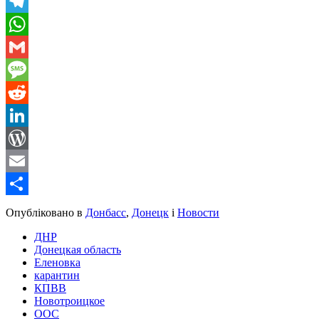
Viber
Telegram
WhatsApp
Gmail
Message
Reddit
LinkedIn
WordPress
Email
Share
Опубліковано в
Донбасс
,
Донецк
і
Новости
ДНР
Донецкая область
Еленовка
карантин
КПВВ
Новотроицкое
ООС