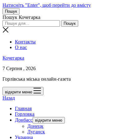
Натисніть "Enter", щоб перейти до вмісту
Пошук
Пошук Кочегарка
Контакты
О нас
Кочегарка
7 Серпня , 2026
Горлівська міська онлайн-газета
відкрити меню
Назад
Главная
Горловка
Донбасс
відкрити меню
Донецк
Луганск
Украина