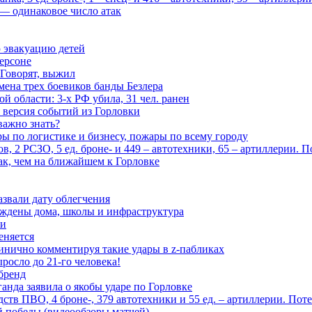
— одинаковое число атак
 эвакуацию детей
ерсоне
 Говорят, выжил
мена трех боевиков банды Безлера
 области: 3-х РФ убила, 31 чел. ранен
 версия событий из Горловки
важно знать?
ары по логистике и бизнесу, пожары по всему городу
, 2 РСЗО, 5 ед. броне- и 449 – автотехники, 65 – артиллерии. 
ак, чем на ближайшем к Горловке
азвали дату облегчения
еждены дома, школы и инфраструктура
зи
еняется
инично комментируя такие удары в z-пабликах
росло до 21-го человека!
 бренд
анда заявила о якобы ударе по Горловке
тв ПВО, 4 броне-, 379 автотехники и 55 ед. – артиллерии. Поте
ой победы (видеообзоры матчей)