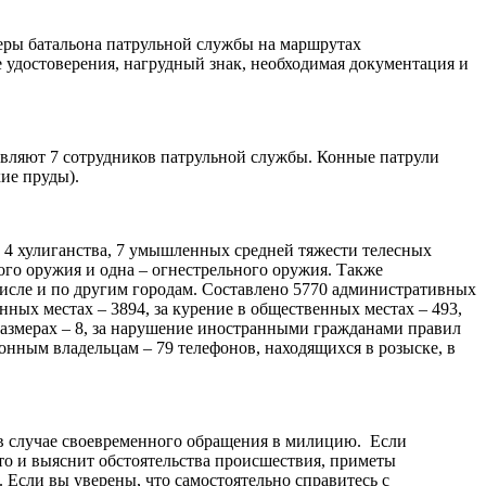
неры батальона патрульной службы на маршрутах
 удостоверения, нагрудный знак, необходимая документация и
твляют 7 сотрудников патрульной службы. Конные патрули
ие пруды).
, 4 хулиганства, 7 умышленных средней тяжести телесных
ого оружия и одна – огнестрельного оружия. Также
числе и по другим городам. Составлено 5770 административных
нных местах – 3894, за курение в общественных местах – 493,
размерах – 8, за нарушение иностранными гражданами правил
нным владельцам – 79 телефонов, находящихся в розыске, в
, в случае своевременного обращения в милицию. Если
сто и выяснит обстоятельства происшествия, приметы
 Если вы уверены, что самостоятельно справитесь с