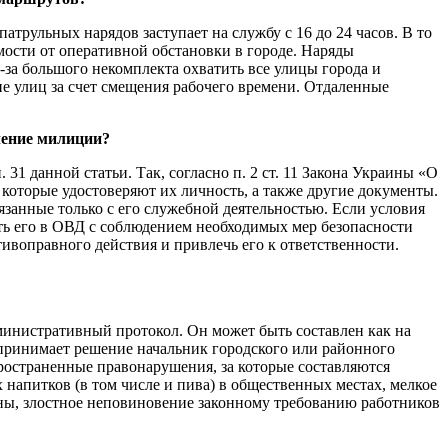
трульных нарядов заступает на службу с 16 до 24 часов. В то
мости от оперативной обстановки в городе. Наряды
за большого некомплекта охватить все улицы города и
е улиц за счет смещения рабочего времени. Отдаленные
ление милиции?
1 данной статьи. Так, согласно п. 2 ст. 11 Закона Украины «О
оторые удостоверяют их личность, а также другие документы.
занные только с его служебной деятельностью. Если условия
ть его в ОВД с соблюдением необходимых мер безопасности
ивоправного действия и привлечь его к ответственности.
министративный протокол. Он может быть составлен как на
 принимает решение начальник городского или районного
ространенные правонарушения, за которые составляются
напитков (в том числе и пива) в общественных местах, мелкое
ны, злостное неповиновение законному требованию работников