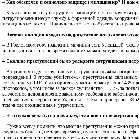
–
Как обеспечен и социально защищен милиционер? И как он
– Каких-либо льгот у сотрудников милиции нет, пользуемся п
патрулирования несут службу в форменной одежде, вооружены, 
медицинские пакеты. Наличие всего этого обязательно проверяе
– Конная милиция входит в подразделение патрульной слу
– В Горловском горуправлении милиции есть 5 лошадей, уход 
используются в теплое время года и их можно увидеть в парко
– Сколько преступлений было раскрыто сотрудниками патр
– В прошлом году сотрудниками патрульной службы раскрыто 69
повреждений, 3 угрозы убийством, 4 преступления, связанных 
сотрудниками БПС было принято участие в раскрытии 1435 пре
протоколов, в том числе за мелкое хулиганство – 1327, за поя
за злостное неповиновение законному требованию работников 
пребывания на территории Украины – 7. Было проверено 13952
том числе похищенных и утраченных.
– Что нужно делать горловчанам, если они стали жертвой п
– Нужно всегда помнить, что многие преступления можно пред
случилась беда, то, не теряя времени, нужно звонить по телеф
преступников и направление, в котором они скрылись. Запозда