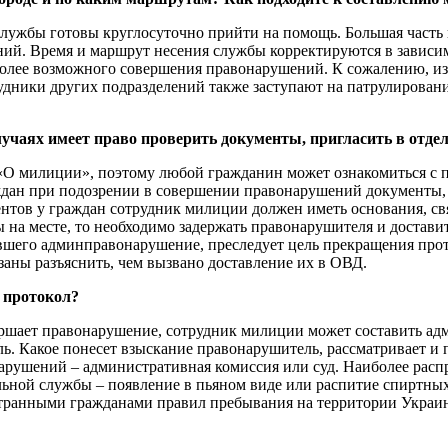
лужбы готовы круглосуточно прийти на помощь. Большая часть па
ений. Время и маршрут несения службы корректируются в зависи
олее возможного совершения правонарушений. К сожалению, из-
удники других подразделений также заступают на патрулировани
лучаях имеет право проверить документы, пригласить в отде
О милиции», поэтому любой гражданин может ознакомиться с п. 3
дан при подозрении в совершении правонарушений документы, к
нтов у граждан сотрудник милиции должен иметь основания, свя
на месте, то необходимо задержать правонарушителя и достави
вшего админправонарушение, преследует цель прекращения прот
аны разъяснить, чем вызвано доставление их в ОВД.
 протокол?
ершает правонарушение, сотрудник милиции может составить ад
ль. Какое понесет взыскание правонарушитель, рассматривает и
нарушений – административная комиссия или суд.
Наиболее расп
ной службы – появление в пьяном виде или распитие спиртных 
странными гражданами правил пребывания на территории Украи