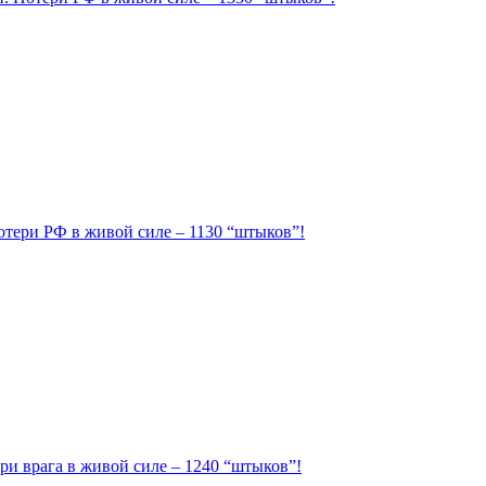
Потери РФ в живой силе – 1130 “штыков”!
ри врага в живой силе – 1240 “штыков”!