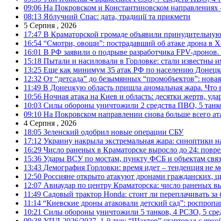
09:06
На Покровском и Константиновском направлениях 
08:13
Яблучний Спас: дата, традиції та прикмети
5 Серпня , 2026
17:47
В Краматорской громаде объявили принудительную
16:54
“Смотри, овощи”: пострадавший об атаке дрона в Х
16:01
В РФ заявили о подрыве разработчика FPV-дронов.
15:18
Пытали и насиловали в Горловке: стали известны и
13:25
Еще как минимум 35 атак РФ по населению Донецкой
12:32
От “детсада” до безымянных “промобъектов”: новая
11:49
В Донецкую область пришла аномальная жара. Что 
10:56
Ночная атака на Киев и область: десятки жертв, уд
10:03
Силы обороны уничтожили 2 средства ПВО, 5 танков
09:10
На Покровском направлении снова больше всего ат
4 Серпня , 2026
18:05
Зеленский одобрил новые операции СБУ
17:12
Украину накрыла экстремальная жара: синоптики н
16:29
Число раненых в Краматорске выросло до 24: повр
15:36
Удары ВСУ по мостам, пункту ФСБ и объектам свя
13:43
Демография Горловки: время идет – тенденция не м
12:50
Россияне открыто атакуют дронами гражданских, ц
12:07
Авиаудар по центру Краматорска: число раненых вы
11:49
Садовый трактор Honda: стоит ли переплачивать за
11:14
“Киевские дроны атаковали детский сад”: роспропаг
10:21
Силы обороны уничтожили 5 танков, 4 РСЗО, 5 средс
09:38
УПЛ-2026/2027. 1-й тур: “Шахтер” стартовал с ярк