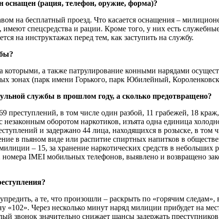
 оснащен (рация, телефон, оружие, форма)?
равом на бесплатный проезд. Что касается оснащения – милицио
имеют спецсредства и рации. Кроме того, у них есть служебные
тся на инструктажах перед тем, как заступить на службу.
жбы?
за которыми, а также патрулирование конными нарядами осущес
вых зонах (парк имени Горького, парк Юбилейный, Короленковск
ульной службы в прошлом году, а сколько предотвращено?
 преступлений, в том числе один разбой, 11 грабежей, 18 краж
с незаконным оборотом наркотиков, изъята одна единица холодн
ступлений и задержано 44 лица, находящихся в розыске, в том 
вление в пьяном виде или распитие спиртных напитков в обществе
милиции – 15, за хранение наркотических средств в небольших 
 номера ІМЕІ мобильных телефонов, выявлено и возвращено зако
реступления?
упредить, а те, что произошли – раскрыть по «горячим следам»
ону «102». Через несколько минут наряд милиции прибудет на ме
лый звонок значительно снижает шансы задержать преступников.