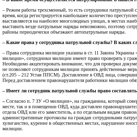
– Режим работы трехсменный, то есть сотрудники патрульной с
время, когда регистрируется наибольшее количество преступл
выставляются на наиболее многолюдных улицах, в местах наиб
выставить везде патрульные наряды невозможно, поэтому сотр
районы периодически объезжают автопатрульные наряды.
– Какие права у сотрудника патрульной службы? В каких с
– Права сотрудника милиции указаны в ст. 11 Закона Украины «
милиции», сотрудники милиции имеют право проверять у граж
Необходимо акцентировать внимание, что для проверки докуме
не позволяют сотрудникам милиции принять действенные меры 
(ст.205 – 212 Устав ППСМ). Доставление в ОВД лица, соверши
Перед доставлением правонарушителя работники милиции обяз
– Имеет ли сотрудник патрульной службы право составлять
–
Согласно п. 7 ЗУ «О милиции», на гражданина, который сов
месте, так и в помещении ОВД, куда доставлен правонарушите
отдела ОВД или его заместитель, а по отдельным видам право
административные протоколы на граждан сотрудниками патруль
хулиганство, курение в общественных местах, нарушение ино
милиции.