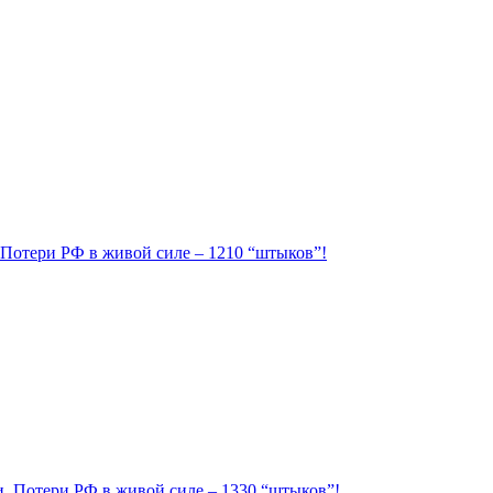
. Потери РФ в живой силе – 1210 “штыков”!
ии. Потери РФ в живой силе – 1330 “штыков”!