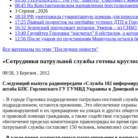
08:45
На Константиновском направлении боестолкновени
3 Серпня , 2026
18:18
РФ уничтожила гуманитарную помощь для пересел
17:25
Пьяный подросток на питбайке устроил ДТП в Гор
16:32
Зеленский продолжает ротации: Умеров – из СНБО
13:49
Гауляйтер Горловки “насчитал” 8 обстрелов, о кото
12:56
После ударов по подстанциям Мариуполь остался без
Все материалы по теме "Последние новости"
«Сотрудники патрульной службы готовы кругло
08:58, 3 Березня , 2012
Следующий выпуск радиопередачи «Служба 102 информируе
штаба БПС Горловского ГУ ГУМВД Украины в Донецкой о
– В городе Горловка подразделение патрульно-постовой службы
подразделением, остаются прежними. Это обеспечение охраны 
правонарушений и их прекращение на улицах и других обществ
и правовой помощи гражданам, а также содействие государств
обеспечение пределах компетенции правопорядка во время пр
патрульной службы составляет 150 человек, некомплект составл
– В какое время осуществляется патрулирование в нашем 