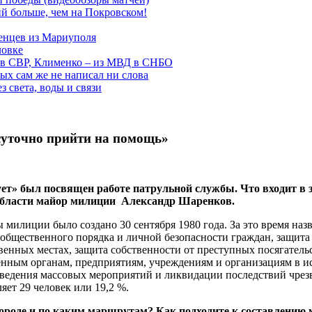
й больше, чем на Покровском!
енцев из Мариуполя
ловке
 в СВР, Клименко – из МВД в СНБО
рых сам же не написал ни слова
 света, воды и связи
суточно прийти на помощь»
т» был посвящен работе патрульной службы. Что входит в 
бласти майор милиции Александр Шаренков.
 милиции было создано 30 сентября 1980 года. За это время наз
общественного порядка и личной безопасности граждан, защита 
енных местах, защита собственности от преступных посягатель
енным органам, предприятиям, учреждениям и организациям в и
оведения массовых мероприятий и ликвидации последствий чрез
яет 29 человек или 19,2 %.
городе и по каким маршрутам? Как подходите к составлению