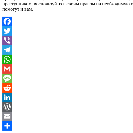
преступником, воспользуйтесь своим правом на необходимую об
помогут и вам.
Facebook
Twitter
Viber
Telegram
WhatsApp
Gmail
Message
Reddit
LinkedIn
WordPress
Email