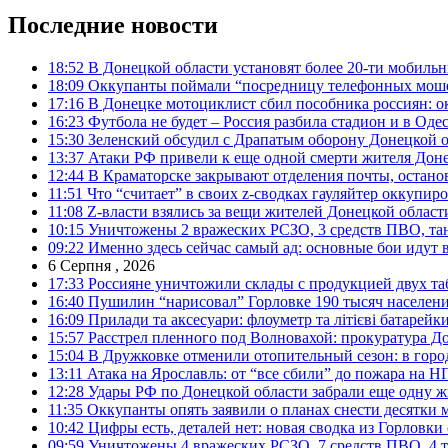
Последние новости
18:52
В Донецкой области установят более 20-ти мобил
18:09
Оккупанты поймали “посредницу телефонных моше
17:16
В Донецке мотоциклист сбил пособника россиян: о
16:23
Футбола не будет – Россия разбила стадион и в Оде
15:30
Зеленский обсудил с Драпатым оборону Донецкой 
13:37
Атаки РФ привели к еще одной смерти жителя Доне
12:44
В Краматорске закрывают отделения почты, остано
11:51
Что “считает” в своих z-сводках гауляйтер оккупи
11:08
Z-власти взялись за вещи жителей Донецкой област
10:15
Уничтожены 2 вражеских РСЗО, 3 средств ПВО, танк,
09:22
Именно здесь сейчас самый ад: основные бои идут 
6 Серпня , 2026
17:33
Россияне уничтожили склады с продукцией двух та
16:40
Пушилин “нарисовал” Горловке 190 тысяч населен
16:09
Прилади та аксесуари: флоуметр та літієві батарейк
15:57
Расстрел пленного под Волновахой: прокуратура До
15:04
В Дружковке отменили отопительный сезон: в горо
13:11
Атака на Ярославль: от “все сбили” до пожара на Н
12:28
Удары РФ по Донецкой области забрали еще одну ж
11:35
Оккупанты опять заявили о планах снести десятки 
10:42
Цифры есть, деталей нет: новая сводка из Горловки
09:59
Уничтожены 4 вражеских РСЗО, 7 средств ПВО, 4 тан