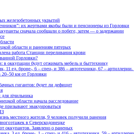
ьных железобетонных укрытий
нников”: их жертвами якобы были и пенсионеры из Горловки
ккупанты сначала сообщали о побеге, затем — о задержании
ссе
области
цкой области и ранениям пятерых
влена работа Станции переливания крови
рованной Горловки?
и: в оккупации будут отжимать мебель и быттехнику
 11 ед. броне-, 6 – спец- и 386 – автотехники, 67 – артиллерии
в 20–50 км от Горловки
бачных гигантов: будет ли дефицит
ия
и для лічильника
нецкой области начала расследование
де призывают эвакуироваться
ПЗ
изнь местного жителя, 9 человек получили ранения
многоэтажек в Северскодонецке
 от оккупантов. Заявлено о раненых
ка, 3 ед. броне-, 1 – спец- и 416 – автотехники, 59 – артиллер