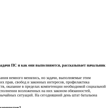
задачи ПС и как они выполняются
,
рассказывает начальник
вания немного менялись, но задачи, выполняемые этим
их прав, свобод и законных интересов, профилактика
ств, оказание в пределах компетенции необходимой социальной
сполнении возложенных на них законом обязанностей,
вычайных ситуаций. На сегодняшний день штат батальона
 маршрутов?