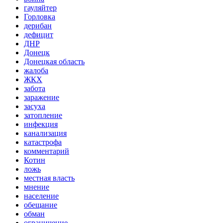
гауляйтер
Горловка
дерибан
дефицит
ДНР
Донецк
Донецкая область
жалоба
ЖКХ
забота
заражение
засуха
затопление
инфекция
канализация
катастрофа
комментарий
Котин
ложь
местная власть
мнение
население
обещание
обман
ограничение