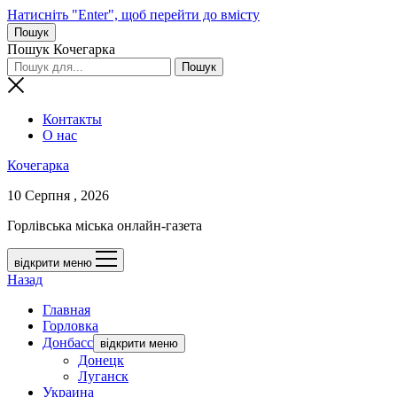
Натисніть "Enter", щоб перейти до вмісту
Пошук
Пошук Кочегарка
Контакты
О нас
Кочегарка
10 Серпня , 2026
Горлівська міська онлайн-газета
відкрити меню
Назад
Главная
Горловка
Донбасс
відкрити меню
Донецк
Луганск
Украина