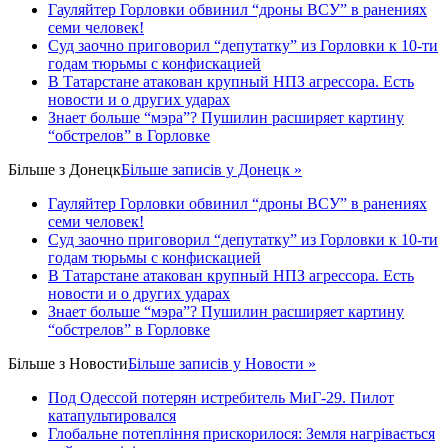
Гауляйтер Горловки обвинил “дроны ВСУ” в ранениях
семи человек!
Суд заочно приговорил “депутатку” из Горловки к 10-ти
годам тюрьмы с конфискацией
В Татарстане атакован крупный НПЗ агрессора. Есть
новости и о других ударах
Знает больше “мэра”? Пушилин расширяет картину
“обстрелов” в Горловке
Більше з
Донецк
Більше записів у Донецк »
Гауляйтер Горловки обвинил “дроны ВСУ” в ранениях
семи человек!
Суд заочно приговорил “депутатку” из Горловки к 10-ти
годам тюрьмы с конфискацией
В Татарстане атакован крупный НПЗ агрессора. Есть
новости и о других ударах
Знает больше “мэра”? Пушилин расширяет картину
“обстрелов” в Горловке
Більше з
Новости
Більше записів у Новости »
Под Одессой потерян истребитель МиГ-29. Пилот
катапультировался
Глобальне потепління прискорилося: Земля нагрівається