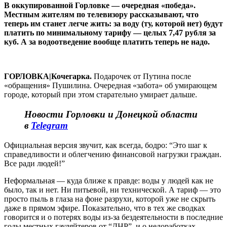
В оккупированной Горловке — очередная «победа».
Местным жителям по телевизору рассказывают, что
теперь им станет легче жить: за воду (ту, которой нет) будут
платить по минимальному тарифу — целых 7,47 рубля за
куб. А за водоотведение вообще платить теперь не надо.
ГОРЛОВКА|Кочегарка.
Подарочек от Путина после
«обращения» Пушилина. Очередная «забота» об умирающем
городе, который при этом старательно умирает дальше.
Новости Горловки и Донецкой области
в
Telegram
Официальная версия звучит, как всегда, бодро: “Это шаг к
справедливости и облегчению финансовой нагрузки граждан.
Все ради людей!”
Неформальная — куда ближе к правде: воды у людей как не
было, так и нет. Ни питьевой, ни технической. А тариф — это
просто пыль в глаза на фоне разрухи, которой уже не скрыть
даже в прямом эфире. Показательно, что в тех же сводках
говорится и о потерях воды из-за бездеятельности в последние
годы местных гауляйтеров от “ДНР”, и о недоработках