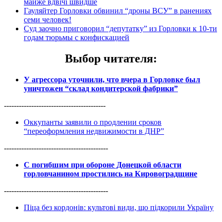
майже вдвічі швидше
Гауляйтер Горловки обвинил “дроны ВСУ” в ранениях
семи человек!
Суд заочно приговорил “депутатку” из Горловки к 10-ти
годам тюрьмы с конфискацией
Выбор читателя
:
У агрессора уточнили, что вчера в Горловке был
уничтожен “склад кондитерской фабрики”
-----------------------------------------
Оккупанты заявили о продлении сроков
“переоформления недвижимости в ДНР”
------------------------------------------
С погибшим при обороне Донецкой области
горловчанином простились на Кировоградщине
------------------------------------------
Піца без кордонів: культові види, що підкорили Україну