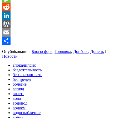
Message
Reddit
LinkedIn
WordPress
Email
Share
Опубліковано в
Блогосфера
,
Горловка
,
Донбасс
,
Донецк
і
Новости
апокалипсис
бездеятельность
безнаказанность
беспредел
болезнь
взгляд
власть
вода
водовод
водоем
водоснабжение
война