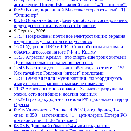
артиллерии. Потери РФ в живой силе – 1470 “штыков”!
09:29
В оккупированной Макеевке сгорел отжатый ТЦ
“Эпицентр”
08:36
Основные бои в Донецкой области сосредоточены
в двух десятках километров от Горловки
9 Серпня , 2026
17:14
Повреждены почти все электростанции: Украина
входит в зиму в критических условиях
16:01
Удары по ПВО и РЛС: Силы обороны атаковали
объекты агрессора на юге РФ и в Крыму
13:58
Агрессия Кремля – это смерть еще троих жителей
Донецкой области и ранения шестерых
12:45
В ленте за день — один обстрел, а в отчете… 15!
Как гауляйтер Горловки “играет” прилетами
12:34
Вчені виявили імунні клітини, які координують
атаку на рак — раніше їх майже не помічали
11:32
Атакованы многоэтажки в Харькове: разрушены
этажи, есть погибшие и десятки раненых
10:29
В разгар курортного сезона РФ продолжает террор
Одессы
09:16
Уничтожены 2 танка, 4 РСЗО, 4 ед. броне-, 1 –
спец- и 358 – автотехники, 41 – артиллерии. Потери РФ
в живой силе – 1130 “штыков”!
08:03
В Донецкой области 24 атаки оккупантов
отражены на ближайшем к Горловке направлении