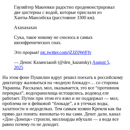
Гауляйтер Макеевки радостно продемонстрировал
две цистерны с водой, которые прислали из
Ханты-Мансийска (расстояние 3300 км).
Ахахахахах
Сука, такое никому не снилось в самых
шизофренических снах.
Это прорыв!
pic.twitter.com/jZJZ0WrFfv
— Денис Казанський (@den_kazansky)
August 5,
2025
На этом фоне Пушилин вдруг решил поехать к российскому
диктатору жаловаться на «водную блокаду»… со стороны
Украины. Рассказал, мол, оказывается, это все “противник
перекрыл”, водохранилища истощились, водовод еле
работает. Путин при этом его взял и не поддержал — мол,
проблема не в фейковой “блокаде”, а в утечках воды,
халатности и недоделках. Тем самым хозяин Кремля как бы
прямо дал понять: виноваты-то вы сами. Денег дали, канал
«Дон–Донецк» строили, миллиарды вбухали — а вода все
равно почему-то не доходит.