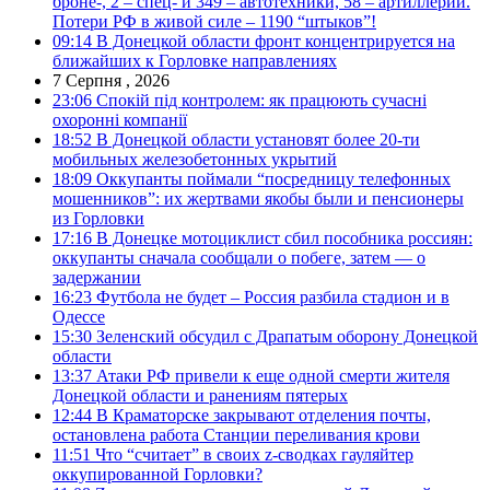
броне-, 2 – спец- и 349 – автотехники, 58 – артиллерии.
Потери РФ в живой силе – 1190 “штыков”!
09:14
В Донецкой области фронт концентрируется на
ближайших к Горловке направлениях
7 Серпня , 2026
23:06
Спокій під контролем: як працюють сучасні
охоронні компанії
18:52
В Донецкой области установят более 20-ти
мобильных железобетонных укрытий
18:09
Оккупанты поймали “посредницу телефонных
мошенников”: их жертвами якобы были и пенсионеры
из Горловки
17:16
В Донецке мотоциклист сбил пособника россиян:
оккупанты сначала сообщали о побеге, затем — о
задержании
16:23
Футбола не будет – Россия разбила стадион и в
Одессе
15:30
Зеленский обсудил с Драпатым оборону Донецкой
области
13:37
Атаки РФ привели к еще одной смерти жителя
Донецкой области и ранениям пятерых
12:44
В Краматорске закрывают отделения почты,
остановлена работа Станции переливания крови
11:51
Что “считает” в своих z-сводках гауляйтер
оккупированной Горловки?