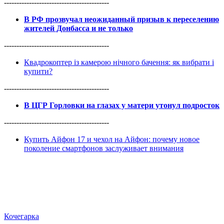
------------------------------------------
В РФ прозвучал неожиданный призыв к переселению
жителей Донбасса и не только
------------------------------------------
Квадрокоптер із камерою нічного бачення: як вибрати і
купити?
------------------------------------------
В ЦГР Горловки на глазах у матери утонул подросток
------------------------------------------
Купить Айфон 17 и чехол на Айфон: почему новое
поколение смартфонов заслуживает внимания
Кочегарка