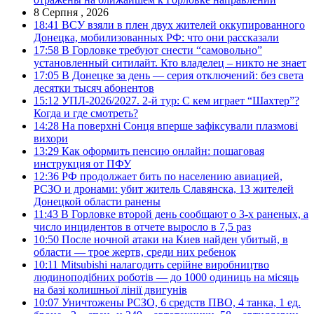
8 Серпня , 2026
18:41
ВСУ взяли в плен двух жителей оккупированного
Донецка, мобилизованных РФ: что они рассказали
17:58
В Горловке требуют снести “самовольно”
установленный ситилайт. Кто владелец – никто не знает
17:05
В Донецке за день — серия отключений: без света
десятки тысяч абонентов
15:12
УПЛ-2026/2027. 2-й тур: С кем играет “Шахтер”?
Когда и где смотреть?
14:28
На поверхні Сонця вперше зафіксували плазмові
вихори
13:29
Как оформить пенсию онлайн: пошаговая
инструкция от ПФУ
12:36
РФ продолжает бить по населению авиацией,
РСЗО и дронами: убит житель Славянска, 13 жителей
Донецкой области ранены
11:43
В Горловке второй день сообщают о 3-х раненых, а
число инцидентов в отчете выросло в 7,5 раз
10:50
После ночной атаки на Киев найден убитый, в
области — трое жертв, среди них ребенок
10:11
Mitsubishi налагодить серійне виробництво
людиноподібних роботів — до 1000 одиниць на місяць
на базі колишньої лінії двигунів
10:07
Уничтожены РСЗО, 6 средств ПВО, 4 танка, 1 ед.