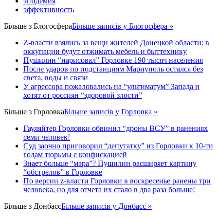
эпидемия
эффективность
Більше з
Блогосфера
Більше записів у Блогосфера »
Z-власти взялись за вещи жителей Донецкой области: в
оккупации будут отжимать мебель и быттехнику
Пушилин “нарисовал” Горловке 190 тысяч населения
После ударов по подстанциям Мариуполь остался без
света, воды и связи
У агрессора пожаловались на “ультиматум” Запада и
хотят от россиян “здоровой злости”
Більше з
Горловка
Більше записів у Горловка »
Гауляйтер Горловки обвинил “дроны ВСУ” в ранениях
семи человек!
Суд заочно приговорил “депутатку” из Горловки к 10-ти
годам тюрьмы с конфискацией
Знает больше “мэра”? Пушилин расширяет картину
“обстрелов” в Горловке
По версии z-власти Горловки в воскресенье ранены три
человека, но для отчета их стало в два раза больше!
Більше з
Донбасс
Більше записів у Донбасс »