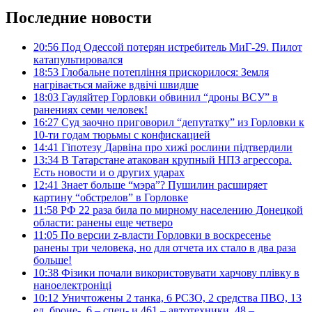
Последние новости
20:56
Под Одессой потерян истребитель МиГ-29. Пилот
катапультировался
18:53
Глобальне потепління прискорилося: Земля
нагрівається майже вдвічі швидше
18:03
Гауляйтер Горловки обвинил “дроны ВСУ” в
ранениях семи человек!
16:27
Суд заочно приговорил “депутатку” из Горловки к
10-ти годам тюрьмы с конфискацией
14:41
Гіпотезу Дарвіна про хижі рослини підтвердили
13:34
В Татарстане атакован крупный НПЗ агрессора.
Есть новости и о других ударах
12:41
Знает больше “мэра”? Пушилин расширяет
картину “обстрелов” в Горловке
11:58
РФ 22 раза била по мирному населению Донецкой
области: ранены еще четверо
11:05
По версии z-власти Горловки в воскресенье
ранены три человека, но для отчета их стало в два раза
больше!
10:38
Фізики почали використовувати харчову плівку в
наноелектроніці
10:12
Уничтожены 2 танка, 6 РСЗО, 2 средства ПВО, 13
ед. броне-, 6 – спец- и 461 – автотехники, 48 –