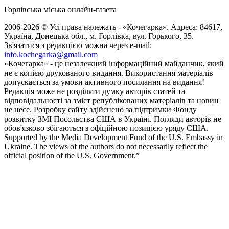
Горлівська міська онлайн-газета
2006-2026 © Усі права належать - «Кочегарка». Адреса: 84617,
Україна, Донецька обл., м. Горлівка, вул. Горького, 35.
Зв'язатися з редакцією можна через e-mail:
info.kochegarka@gmail.com
«Кочегарка» - це незалежний інформаційний майданчик, який
не є копією друкованого видання. Використання матеріалів
допускається за умови активного посилання на видання!
Редакція може не розділяти думку авторів статей та
відповідальності за зміст републікованих матеріалів та новин
не несе. Розробку сайту здійснено за підтримки Фонду
розвитку ЗМІ Посольства США в Україні. Погляди авторів не
обов'язково збігаються з офіційною позицією уряду США.
Supported by the Media Development Fund of the U.S. Embassy in
Ukraine. The views of the authors do not necessarily reflect the
official position of the U.S. Government.”