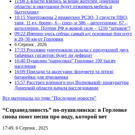
11:08
Z-власти взялись за вещи жителей Донецкой
области: в оккупации будут отжимать мебель и
быттехнику
10:15
Уничтожены 2 вражеских РСЗО, 3 средств ПВО,
танк, 11 ед. броне-, 6 – спец- и 386 – автотехники, 67 –
артиллерии. Потери РФ в живой силе – 1210 “штыков”!
09:22
Именно здесь сейчас самый ад: основные бои идут
в 20–50 км от Горловки
6 Серпня , 2026
17:33
Россияне уничтожили склады с продукцией двух
табачных гигантов: будет ли дефицит
16:40
Пушилин “нарисовал” Горловке 190 тысяч
населения
16:09
Прилади та аксесуари: флоуметр та літієві
батарейки для лічильника
15:57
Расстрел пленного под Волновахой: прокуратура
Донецкой области начала расследование
Все материалы по теме "Последние новости"
“Справедливость” по-пушилински: в Горловке
снова поют песни про воду, которой нет
17:49, 6 Серпня , 2025