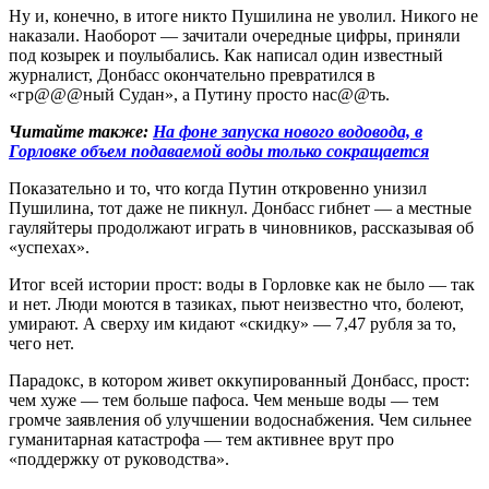
Ну и, конечно, в итоге никто Пушилина не уволил. Никого не
наказали. Наоборот — зачитали очередные цифры, приняли
под козырек и поулыбались. Как написал один известный
журналист, Донбасс окончательно превратился в
«гр@@@ный Судан», а Путину просто нас@@ть.
Читайте также:
На фоне запуска нового водовода, в
Горловке объем подаваемой воды только сокращается
Показательно и то, что когда Путин откровенно унизил
Пушилина, тот даже не пикнул. Донбасс гибнет — а местные
гауляйтеры продолжают играть в чиновников, рассказывая об
«успехах».
Итог всей истории прост: воды в Горловке как не было — так
и нет. Люди моются в тазиках, пьют неизвестно что, болеют,
умирают. А сверху им кидают «скидку» — 7,47 рубля за то,
чего нет.
Парадокс, в котором живет оккупированный Донбасс, прост:
чем хуже — тем больше пафоса. Чем меньше воды — тем
громче заявления об улучшении водоснабжения. Чем сильнее
гуманитарная катастрофа — тем активнее врут про
«поддержку от руководства».