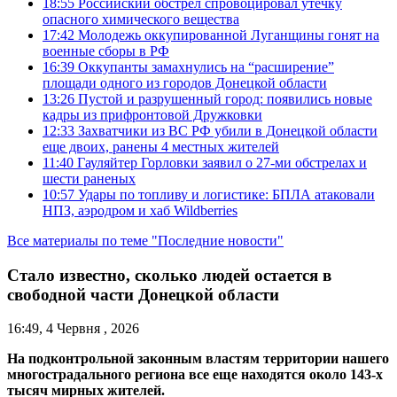
18:55
Российский обстрел спровоцировал утечку
опасного химического вещества
17:42
Молодежь оккупированной Луганщины гонят на
военные сборы в РФ
16:39
Оккупанты замахнулись на “расширение”
площади одного из городов Донецкой области
13:26
Пустой и разрушенный город: появились новые
кадры из прифронтовой Дружковки
12:33
Захватчики из ВС РФ убили в Донецкой области
еще двоих, ранены 4 местных жителей
11:40
Гауляйтер Горловки заявил о 27-ми обстрелах и
шести раненых
10:57
Удары по топливу и логистике: БПЛА атаковали
НПЗ, аэродром и хаб Wildberries
Все материалы по теме "Последние новости"
Стало известно, сколько людей остается в
свободной части Донецкой области
16:49, 4 Червня , 2026
На подконтрольной законным властям территории нашего
многострадального региона все еще находятся около 143-х
тысяч мирных жителей.