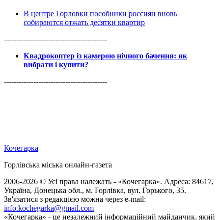
В центре Горловки пособники россиян вновь
собираются отжать десятки квартир
------------------------------------------
Квадрокоптер із камерою нічного бачення: як
вибрати і купити?
------------------------------------------
Кочегарка
Горлівська міська онлайн-газета
2006-2026 © Усі права належать - «Кочегарка». Адреса: 84617,
Україна, Донецька обл., м. Горлівка, вул. Горького, 35.
Зв'язатися з редакцією можна через e-mail:
info.kochegarka@gmail.com
«Кочегарка» - це незалежний інформаційний майданчик, який