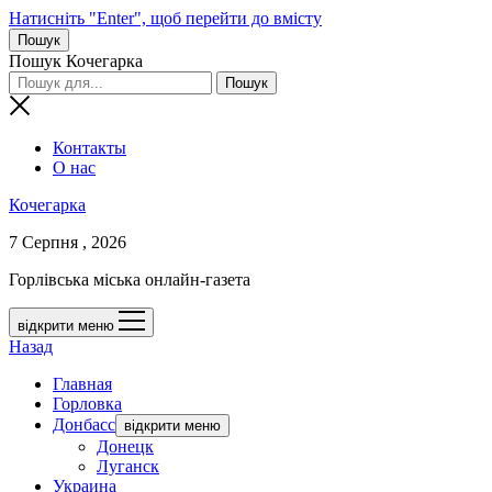
Натисніть "Enter", щоб перейти до вмісту
Пошук
Пошук Кочегарка
Контакты
О нас
Кочегарка
7 Серпня , 2026
Горлівська міська онлайн-газета
відкрити меню
Назад
Главная
Горловка
Донбасс
відкрити меню
Донецк
Луганск
Украина