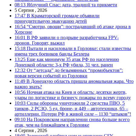
08:13
Яблучний Спас: дата, традиції та прикмети
5 Серпня , 2026
17:47
В Краматорской громаде объявили
принудительную эвакуацию детей
16:54
“Смотри, овощи”: пострадавший об атаке дрона в
Херсоне
16:01
В РФ заявили о подрыве разработчика FPV-
дронов. Говорят, выжил
15:18
Пытали и насиловали в Горловке: стали известны
имена трех боевиков банды Безлера
13:25
Еще как минимум 35 атак РФ по населению
Донецкой области: 3-х РФ убила, 31 чел. ранен
12:32
От “детсада” до безымянных “промобъектов”:
новая версия событий из Горловки
11:49
В Донецкую область пришла аномальная жара. Что
важно знать?
10:56
Ночная атака на Киев и область: десятки жертв,
удары по логистике и бизнесу, пожары по всему городу
10:03
Силы обороны уничтожили 2 средства ПВО, 5
танков, 2 РСЗО, 5 ед. броне- и 449 – автотехники, 65 –
артиллерии. Потери РФ в живой силе – 1130 “штыков”!
09:10
На Покровском направлении снова больше всего
атак, чем на ближайшем к Горловке
4 Серпня , 2026
18:05
Зеленский одобрил новые операции СБУ