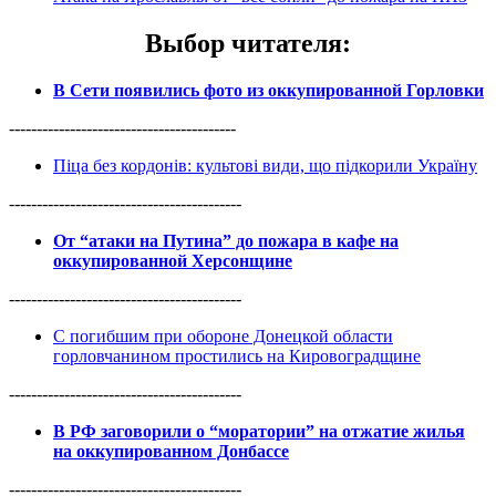
Выбор читателя
:
В Сети появились фото из оккупированной Горловки
-----------------------------------------
Піца без кордонів: культові види, що підкорили Україну
------------------------------------------
От “атаки на Путина” до пожара в кафе на
оккупированной Херсонщине
------------------------------------------
С погибшим при обороне Донецкой области
горловчанином простились на Кировоградщине
------------------------------------------
В РФ заговорили о “моратории” на отжатие жилья
на оккупированном Донбассе
------------------------------------------