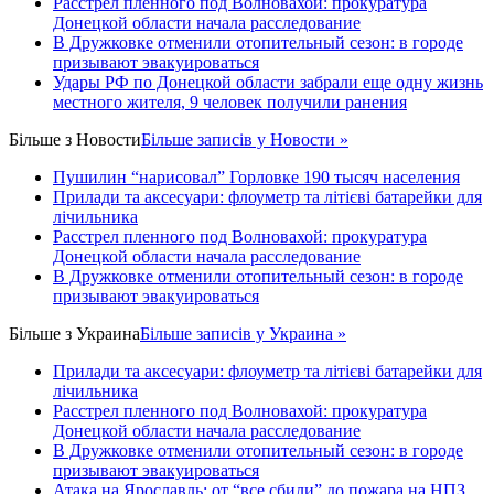
Расстрел пленного под Волновахой: прокуратура
Донецкой области начала расследование
В Дружковке отменили отопительный сезон: в городе
призывают эвакуироваться
Удары РФ по Донецкой области забрали еще одну жизнь
местного жителя, 9 человек получили ранения
Більше з
Новости
Більше записів у Новости »
Пушилин “нарисовал” Горловке 190 тысяч населения
Прилади та аксесуари: флоуметр та літієві батарейки для
лічильника
Расстрел пленного под Волновахой: прокуратура
Донецкой области начала расследование
В Дружковке отменили отопительный сезон: в городе
призывают эвакуироваться
Більше з
Украина
Більше записів у Украина »
Прилади та аксесуари: флоуметр та літієві батарейки для
лічильника
Расстрел пленного под Волновахой: прокуратура
Донецкой области начала расследование
В Дружковке отменили отопительный сезон: в городе
призывают эвакуироваться
Атака на Ярославль: от “все сбили” до пожара на НПЗ