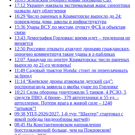
17:12
Украину накрыла экстремальная жара: синоптики
назвали дату облегчения
16:29
Число раненых в Краматорске выросло до 24:
повреждены дома, школы и инфраструктура
15:36
Удары ВСУ по мостам, пункту ФСБ и объектам
связи
13:43
Демография Горловки: время идет – тенденция не
меняется
12:50
Россияне открыто атакуют дронами гражданских,
цинично комментируя такие удары в z-пабликах
12:07
Авиаудар по центру Краматорска: число раненых
выросло до 21-го человека!
11:49
Садовый трактор Honda: стоит ли переплачивать
за бренд
11:14
“Киевские дроны атаковали детский сад”:
роспропаганда заявила о якобы ударе по Горловке
10:21
Силы обороны уничтожили 5 танков, 4 РСЗО, 5
средств ПВО, 4 броне-, 379 автотехники и 55 ед. –
артиллерии. Потери врага в живой силе – 1240
“штыков”!
09:38
УПЛ-2026/2027. 1-й тур: “Шахтер” стартовал с
яркой победы (видеообзоры матчей)
08:45
На Константиновском направлении
боестолкновений больше, чем на Покровском!