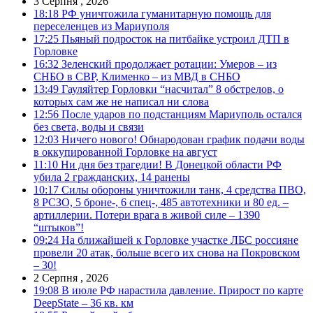
3 Серпня , 2026
18:18
РФ уничтожила гуманитарную помощь для
переселенцев из Мариуполя
17:25
Пьяный подросток на питбайке устроил ДТП в
Горловке
16:32
Зеленский продолжает ротации: Умеров – из
СНБО в СВР, Клименко – из МВД в СНБО
13:49
Гауляйтер Горловки “насчитал” 8 обстрелов, о
которых сам же не написал ни слова
12:56
После ударов по подстанциям Мариуполь остался
без света, воды и связи
12:03
Ничего нового! Обнародован график подачи воды
в оккупированной Горловке на август
11:10
Ни дня без трагедии! В Донецкой области РФ
убила 2 гражданских, 14 ранены
10:17
Силы обороны уничтожили танк, 4 средства ПВО,
8 РСЗО, 5 броне-, 6 спец-, 485 автотехники и 80 ед. –
артиллерии. Потери врага в живой силе – 1390
“штыков”!
09:24
На ближайшей к Горловке участке ЛБС россияне
провели 20 атак, больше всего их снова на Покровском
– 30!
2 Серпня , 2026
19:08
В июле РФ нарастила давление. Прирост по карте
DeepState – 36 кв. км