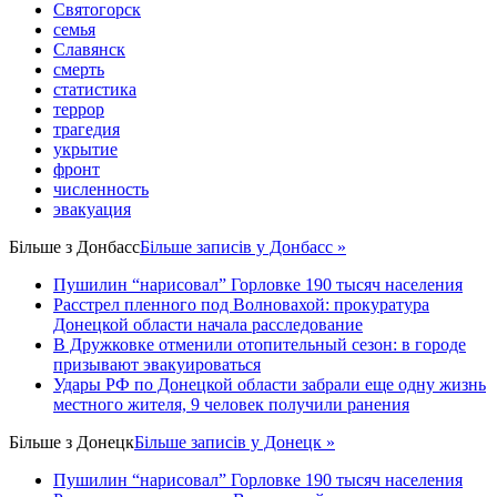
Святогорск
семья
Славянск
смерть
статистика
террор
трагедия
укрытие
фронт
численность
эвакуация
Більше з
Донбасс
Більше записів у Донбасс »
Пушилин “нарисовал” Горловке 190 тысяч населения
Расстрел пленного под Волновахой: прокуратура
Донецкой области начала расследование
В Дружковке отменили отопительный сезон: в городе
призывают эвакуироваться
Удары РФ по Донецкой области забрали еще одну жизнь
местного жителя, 9 человек получили ранения
Більше з
Донецк
Більше записів у Донецк »
Пушилин “нарисовал” Горловке 190 тысяч населения