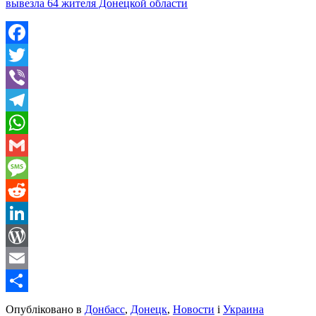
вывезла 64 жителя Донецкой области
Facebook
Twitter
Viber
Telegram
WhatsApp
Gmail
Message
Reddit
LinkedIn
WordPress
Email
Share
Опубліковано в
Донбасс
,
Донецк
,
Новости
і
Украина