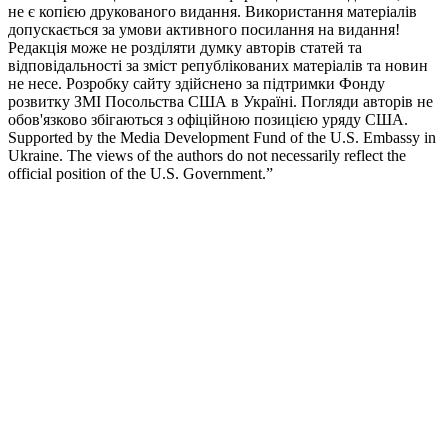
не є копією друкованого видання. Використання матеріалів
допускається за умови активного посилання на видання!
Редакція може не розділяти думку авторів статей та
відповідальності за зміст републікованих матеріалів та новин
не несе. Розробку сайту здійснено за підтримки Фонду
розвитку ЗМІ Посольства США в Україні. Погляди авторів не
обов'язково збігаються з офіційною позицією уряду США.
Supported by the Media Development Fund of the U.S. Embassy in
Ukraine. The views of the authors do not necessarily reflect the
official position of the U.S. Government.”