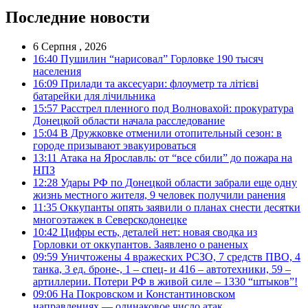
Последние новости
6 Серпня , 2026
16:40
Пушилин “нарисовал” Горловке 190 тысяч
населения
16:09
Прилади та аксесуари: флоуметр та літієві
батарейки для лічильника
15:57
Расстрел пленного под Волновахой: прокуратура
Донецкой области начала расследование
15:04
В Дружковке отменили отопительный сезон: в
городе призывают эвакуироваться
13:11
Атака на Ярославль: от “все сбили” до пожара на
НПЗ
12:28
Удары РФ по Донецкой области забрали еще одну
жизнь местного жителя, 9 человек получили ранения
11:35
Оккупанты опять заявили о планах снести десятки
многоэтажек в Северскодонецке
10:42
Цифры есть, деталей нет: новая сводка из
Горловки от оккупантов. Заявлено о раненых
09:59
Уничтожены 4 вражеских РСЗО, 7 средств ПВО, 4
танка, 3 ед. броне-, 1 – спец- и 416 – автотехники, 59 –
артиллерии. Потери РФ в живой силе – 1330 “штыков”!
09:06
На Покровском и Константиновском
направлениях — одинаковое число атак