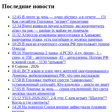
Последние новости
12:45
В ленте за день — один обстрел, а в отчете… 15!
Как гауляйтер Горловки “играет” прилетами
12:34
Вчені виявили імунні клітини, які координують
атаку на рак — раніше їх майже не помічали
11:32
Агрессор атакованы многоэтажки в Харькове:
разрушены этажи, есть погибшие и десятки раненых
10:29
В разгар курортного сезона РФ продолжает террор
Одессы
09:16
Уничтожены 2 танка, 4 РСЗО, 4 ед. броне-, 1 –
спец- и 358 – автотехники, 41 – артиллерии. Потери РФ
в живой силе – 1130 “штыков”!
8 Серпня , 2026
18:41
ВСУ взяли в плен двух жителей оккупированного
Донецка, мобилизованных РФ: что они рассказали
17:58
В Горловке требуют снести “самовольно”
установленный ситилайт. Кто владелец – никто не знает
17:05
В Донецке за день — серия отключений: без света
десятки тысяч абонентов
15:12
УПЛ-2026/2027. 2-й тур: С кем играет “Шахтер”?
Когда и где смотреть?
14:28
На поверхні Сонця вперше зафіксували плазмові
вихори