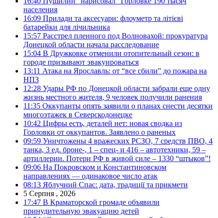
16:40
Пушилин “нарисовал” Горловке 190 тысяч
населения
16:09
Прилади та аксесуари: флоуметр та літієві
батарейки для лічильника
15:57
Расстрел пленного под Волновахой: прокуратура
Донецкой области начала расследование
15:04
В Дружковке отменили отопительный сезон: в
городе призывают эвакуироваться
13:11
Атака на Ярославль: от “все сбили” до пожара на
НПЗ
12:28
Удары РФ по Донецкой области забрали еще одну
жизнь местного жителя, 9 человек получили ранения
11:35
Оккупанты опять заявили о планах снести десятки
многоэтажек в Северскодонецке
10:42
Цифры есть, деталей нет: новая сводка из
Горловки от оккупантов. Заявлено о раненых
09:59
Уничтожены 4 вражеских РСЗО, 7 средств ПВО, 4
танка, 3 ед. броне-, 1 – спец- и 416 – автотехники, 59 –
артиллерии. Потери РФ в живой силе – 1330 “штыков”!
09:06
На Покровском и Константиновском
направлениях — одинаковое число атак
08:13
Яблучний Спас: дата, традиції та прикмети
5 Серпня , 2026
17:47
В Краматорской громаде объявили
принудительную эвакуацию детей