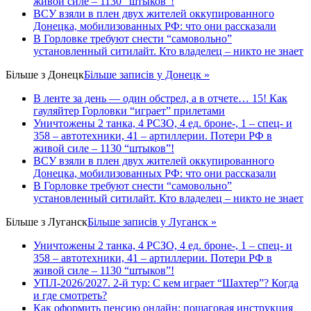
живой силе – 1130 “штыков”!
ВСУ взяли в плен двух жителей оккупированного
Донецка, мобилизованных РФ: что они рассказали
В Горловке требуют снести “самовольно”
установленный ситилайт. Кто владелец – никто не знает
Більше з
Донецк
Більше записів у Донецк »
В ленте за день — один обстрел, а в отчете… 15! Как
гауляйтер Горловки “играет” прилетами
Уничтожены 2 танка, 4 РСЗО, 4 ед. броне-, 1 – спец- и
358 – автотехники, 41 – артиллерии. Потери РФ в
живой силе – 1130 “штыков”!
ВСУ взяли в плен двух жителей оккупированного
Донецка, мобилизованных РФ: что они рассказали
В Горловке требуют снести “самовольно”
установленный ситилайт. Кто владелец – никто не знает
Більше з
Луганск
Більше записів у Луганск »
Уничтожены 2 танка, 4 РСЗО, 4 ед. броне-, 1 – спец- и
358 – автотехники, 41 – артиллерии. Потери РФ в
живой силе – 1130 “штыков”!
УПЛ-2026/2027. 2-й тур: С кем играет “Шахтер”? Когда
и где смотреть?
Как оформить пенсию онлайн: пошаговая инструкция