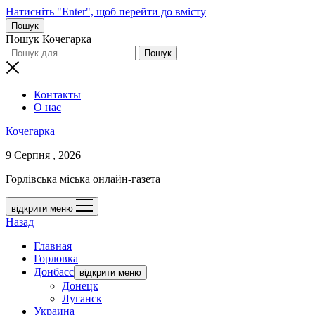
Натисніть "Enter", щоб перейти до вмісту
Пошук
Пошук Кочегарка
Контакты
О нас
Кочегарка
9 Серпня , 2026
Горлівська міська онлайн-газета
відкрити меню
Назад
Главная
Горловка
Донбасс
відкрити меню
Донецк
Луганск
Украина