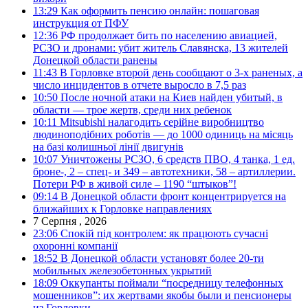
13:29
Как оформить пенсию онлайн: пошаговая
инструкция от ПФУ
12:36
РФ продолжает бить по населению авиацией,
РСЗО и дронами: убит житель Славянска, 13 жителей
Донецкой области ранены
11:43
В Горловке второй день сообщают о 3-х раненых, а
число инцидентов в отчете выросло в 7,5 раз
10:50
После ночной атаки на Киев найден убитый, в
области — трое жертв, среди них ребенок
10:11
Mitsubishi налагодить серійне виробництво
людиноподібних роботів — до 1000 одиниць на місяць
на базі колишньої лінії двигунів
10:07
Уничтожены РСЗО, 6 средств ПВО, 4 танка, 1 ед.
броне-, 2 – спец- и 349 – автотехники, 58 – артиллерии.
Потери РФ в живой силе – 1190 “штыков”!
09:14
В Донецкой области фронт концентрируется на
ближайших к Горловке направлениях
7 Серпня , 2026
23:06
Спокій під контролем: як працюють сучасні
охоронні компанії
18:52
В Донецкой области установят более 20-ти
мобильных железобетонных укрытий
18:09
Оккупанты поймали “посредницу телефонных
мошенников”: их жертвами якобы были и пенсионеры
из Горловки