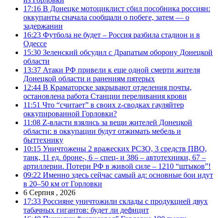
17:16
В Донецке мотоциклист сбил пособника россиян:
оккупанты сначала сообщали о побеге, затем — о
задержании
16:23
Футбола не будет – Россия разбила стадион и в
Одессе
15:30
Зеленский обсудил с Драпатым оборону Донецкой
области
13:37
Атаки РФ привели к еще одной смерти жителя
Донецкой области и ранениям пятерых
12:44
В Краматорске закрывают отделения почты,
остановлена работа Станции переливания крови
11:51
Что “считает” в своих z-сводках гауляйтер
оккупированной Горловки?
11:08
Z-власти взялись за вещи жителей Донецкой
области: в оккупации будут отжимать мебель и
быттехнику
10:15
Уничтожены 2 вражеских РСЗО, 3 средств ПВО,
танк, 11 ед. броне-, 6 – спец- и 386 – автотехники, 67 –
артиллерии. Потери РФ в живой силе – 1210 “штыков”!
09:22
Именно здесь сейчас самый ад: основные бои идут
в 20–50 км от Горловки
6 Серпня , 2026
17:33
Россияне уничтожили склады с продукцией двух
табачных гигантов: будет ли дефицит