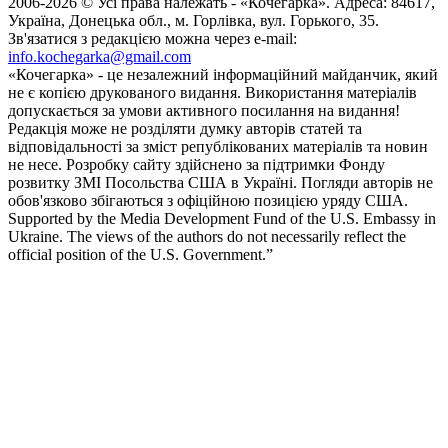
2006-2026 © Усі права належать - «Кочегарка». Адреса: 84617,
Україна, Донецька обл., м. Горлівка, вул. Горького, 35.
Зв'язатися з редакцією можна через e-mail:
info.kochegarka@gmail.com
«Кочегарка» - це незалежний інформаційний майданчик, який
не є копією друкованого видання. Використання матеріалів
допускається за умови активного посилання на видання!
Редакція може не розділяти думку авторів статей та
відповідальності за зміст републікованих матеріалів та новин
не несе. Розробку сайту здійснено за підтримки Фонду
розвитку ЗМІ Посольства США в Україні. Погляди авторів не
обов'язково збігаються з офіційною позицією уряду США.
Supported by the Media Development Fund of the U.S. Embassy in
Ukraine. The views of the authors do not necessarily reflect the
official position of the U.S. Government.”