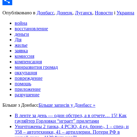
Email
Share
Опубліковано в
Донбасс
,
Донецк
,
Луганск
,
Новости
і
Украина
война
восстановление
деньги
Дія
жилье
заявка
комиссия
компенсация
минразвития громад
оккупация
повреждение
помощь
приложение
разрушение
Більше з
Донбасс
Більше записів у Донбасс »
В ленте за день — один обстрел, а в отчете… 15! Как
гауляйтер Горловки “играет” прилетами
Уничтожены 2 танка, 4 РСЗО, 4 ед. броне-, 1 – спец- и
358 – автотехники, 41 – артиллерии. Потери РФ в