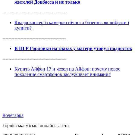
жителей Донбасса и не только
------------------------------------------
Квадрокоптер із камерою нічного бачення: як вибрати і
купити?
------------------------------------------
В ЦГР Горловки на глазах у матери утонул подросток
------------------------------------------
Купить Айфон 17 и чехол на Айфон: почему новое
поколение смартфонов заслуживает внимания
Кочегарка
Горлівська міська онлайн-газета