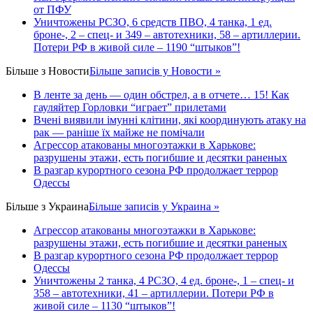
от ПФУ
Уничтожены РСЗО, 6 средств ПВО, 4 танка, 1 ед.
броне-, 2 – спец- и 349 – автотехники, 58 – артиллерии.
Потери РФ в живой силе – 1190 “штыков”!
Більше з
Новости
Більше записів у Новости »
В ленте за день — один обстрел, а в отчете… 15! Как
гауляйтер Горловки “играет” прилетами
Вчені виявили імунні клітини, які координують атаку на
рак — раніше їх майже не помічали
Агрессор атакованы многоэтажки в Харькове:
разрушены этажи, есть погибшие и десятки раненых
В разгар курортного сезона РФ продолжает террор
Одессы
Більше з
Украина
Більше записів у Украина »
Агрессор атакованы многоэтажки в Харькове:
разрушены этажи, есть погибшие и десятки раненых
В разгар курортного сезона РФ продолжает террор
Одессы
Уничтожены 2 танка, 4 РСЗО, 4 ед. броне-, 1 – спец- и
358 – автотехники, 41 – артиллерии. Потери РФ в
живой силе – 1130 “штыков”!