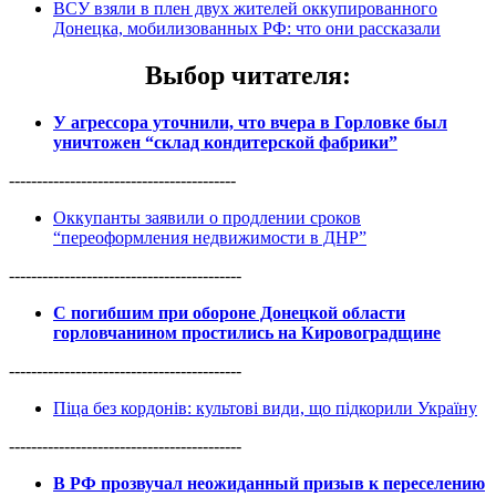
ВСУ взяли в плен двух жителей оккупированного
Донецка, мобилизованных РФ: что они рассказали
Выбор читателя
:
У агрессора уточнили, что вчера в Горловке был
уничтожен “склад кондитерской фабрики”
-----------------------------------------
Оккупанты заявили о продлении сроков
“переоформления недвижимости в ДНР”
------------------------------------------
С погибшим при обороне Донецкой области
горловчанином простились на Кировоградщине
------------------------------------------
Піца без кордонів: культові види, що підкорили Україну
------------------------------------------
В РФ прозвучал неожиданный призыв к переселению