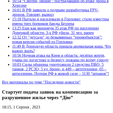
16:54
“Смотри, овощи”: пострадавший об атаке дрона в
Херсоне
16:01
В РФ заявили о подрыве разработчика FPV-
дронов. Говорят, выжил
15:18
Пытали и насиловали в Горловке: стали известны
имена трех боевиков банды Безлера
13:25
Еще как минимум 35 атак РФ по населению
Донецкой области: 3-х РФ убила, 31 чел. ранен
12:32
От “детсада” до безымянных “промобъектов”:
новая версия событий из Горловки
11:49
В Донецкую область пришла аномальная жара. Что
важно знать?
10:56
Ночная атака на Киев и область: десятки жертв,
удары по логистике и бизнесу, пожары по всему городу
10:03
Силы обороны уничтожили 2 средства ПВО, 5
танков, 2 РСЗО, 5 ед. броне- и 449 – автотехники, 65 –
артиллерии. Потери РФ в живой силе – 1130 “штыков”!
Все материалы по теме "Последние новости"
Стартует подача заявок на компенсацию за
разрушенное жилье через “Дію”
18:15, 1 Серпня , 2023