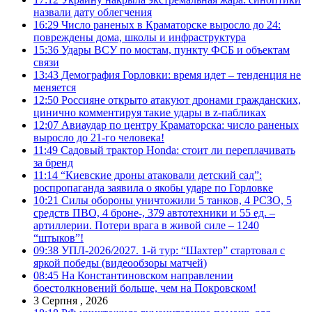
назвали дату облегчения
16:29
Число раненых в Краматорске выросло до 24:
повреждены дома, школы и инфраструктура
15:36
Удары ВСУ по мостам, пункту ФСБ и объектам
связи
13:43
Демография Горловки: время идет – тенденция не
меняется
12:50
Россияне открыто атакуют дронами гражданских,
цинично комментируя такие удары в z-пабликах
12:07
Авиаудар по центру Краматорска: число раненых
выросло до 21-го человека!
11:49
Садовый трактор Honda: стоит ли переплачивать
за бренд
11:14
“Киевские дроны атаковали детский сад”:
роспропаганда заявила о якобы ударе по Горловке
10:21
Силы обороны уничтожили 5 танков, 4 РСЗО, 5
средств ПВО, 4 броне-, 379 автотехники и 55 ед. –
артиллерии. Потери врага в живой силе – 1240
“штыков”!
09:38
УПЛ-2026/2027. 1-й тур: “Шахтер” стартовал с
яркой победы (видеообзоры матчей)
08:45
На Константиновском направлении
боестолкновений больше, чем на Покровском!
3 Серпня , 2026