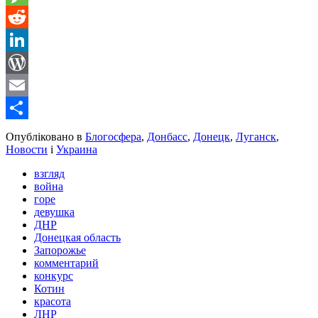
Message
Reddit
LinkedIn
WordPress
Email
Share
Опубліковано в
Блогосфера
,
Донбасс
,
Донецк
,
Луганск
,
Новости
і
Украина
взгляд
война
горе
девушка
ДНР
Донецкая область
Запорожье
комментарий
конкурс
Котин
красота
ЛНР