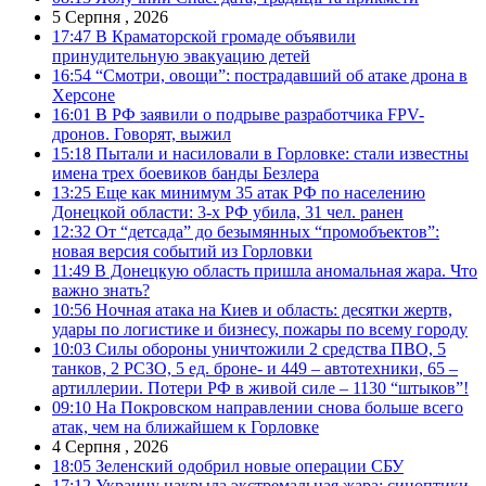
5 Серпня , 2026
17:47
В Краматорской громаде объявили
принудительную эвакуацию детей
16:54
“Смотри, овощи”: пострадавший об атаке дрона в
Херсоне
16:01
В РФ заявили о подрыве разработчика FPV-
дронов. Говорят, выжил
15:18
Пытали и насиловали в Горловке: стали известны
имена трех боевиков банды Безлера
13:25
Еще как минимум 35 атак РФ по населению
Донецкой области: 3-х РФ убила, 31 чел. ранен
12:32
От “детсада” до безымянных “промобъектов”:
новая версия событий из Горловки
11:49
В Донецкую область пришла аномальная жара. Что
важно знать?
10:56
Ночная атака на Киев и область: десятки жертв,
удары по логистике и бизнесу, пожары по всему городу
10:03
Силы обороны уничтожили 2 средства ПВО, 5
танков, 2 РСЗО, 5 ед. броне- и 449 – автотехники, 65 –
артиллерии. Потери РФ в живой силе – 1130 “штыков”!
09:10
На Покровском направлении снова больше всего
атак, чем на ближайшем к Горловке
4 Серпня , 2026
18:05
Зеленский одобрил новые операции СБУ
17:12
Украину накрыла экстремальная жара: синоптики