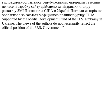
відповідальності за зміст републікованих матеріалів та новин
не несе. Розробку сайту здійснено за підтримки Фонду
розвитку ЗМІ Посольства США в Україні. Погляди авторів не
обов'язково збігаються з офіційною позицією уряду США.
Supported by the Media Development Fund of the U.S. Embassy in
Ukraine. The views of the authors do not necessarily reflect the
official position of the U.S. Government.”