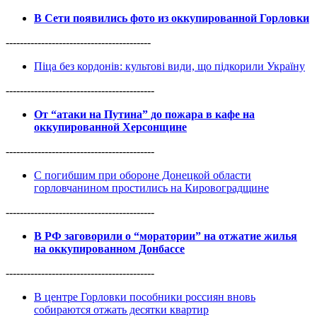
В Сети появились фото из оккупированной Горловки
-----------------------------------------
Піца без кордонів: культові види, що підкорили Україну
------------------------------------------
От “атаки на Путина” до пожара в кафе на
оккупированной Херсонщине
------------------------------------------
С погибшим при обороне Донецкой области
горловчанином простились на Кировоградщине
------------------------------------------
В РФ заговорили о “моратории” на отжатие жилья
на оккупированном Донбассе
------------------------------------------
В центре Горловки пособники россиян вновь
собираются отжать десятки квартир