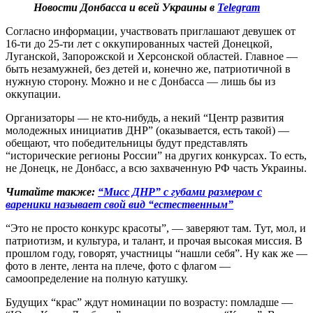
Новости Донбасса и всей Украины в
Telegram
Согласно информации, участвовать приглашают девушек от
16-ти до 25-ти лет с оккупированных частей Донецкой,
Луганской, Запорожской и Херсонской областей. Главное —
быть незамужней, без детей и, конечно же, патриотичной в
нужную сторону. Можно и не с Донбасса — лишь бы из
оккупации.
Организаторы — не кто-нибудь, а некий “Центр развития
молодежных инициатив ДНР” (оказывается, есть такой) —
обещают, что победительницы будут представлять
“исторические регионы России” на других конкурсах. То есть,
не Донецк, не Донбасс, а всю захваченную РФ часть Украины.
Читайте также:
“Мисс ДНР” с губами размером с
вареники называет свой вид “естественным”
“Это не просто конкурс красоты”, — заверяют там. Тут, мол, и
патриотизм, и культура, и талант, и прочая высокая миссия. В
прошлом году, говорят, участницы “нашли себя”. Ну как же —
фото в ленте, лента на плече, фото с флагом —
самоопределение на полную катушку.
Будущих “крас” ждут номинации по возрасту: помладше —