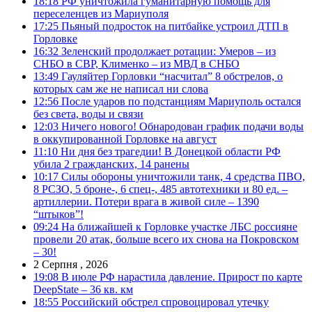
18:18
РФ уничтожила гуманитарную помощь для
переселенцев из Мариуполя
17:25
Пьяный подросток на питбайке устроил ДТП в
Горловке
16:32
Зеленский продолжает ротации: Умеров – из
СНБО в СВР, Клименко – из МВД в СНБО
13:49
Гауляйтер Горловки “насчитал” 8 обстрелов, о
которых сам же не написал ни слова
12:56
После ударов по подстанциям Мариуполь остался
без света, воды и связи
12:03
Ничего нового! Обнародован график подачи воды
в оккупированной Горловке на август
11:10
Ни дня без трагедии! В Донецкой области РФ
убила 2 гражданских, 14 ранены
10:17
Силы обороны уничтожили танк, 4 средства ПВО,
8 РСЗО, 5 броне-, 6 спец-, 485 автотехники и 80 ед. –
артиллерии. Потери врага в живой силе – 1390
“штыков”!
09:24
На ближайшей к Горловке участке ЛБС россияне
провели 20 атак, больше всего их снова на Покровском
– 30!
2 Серпня , 2026
19:08
В июле РФ нарастила давление. Прирост по карте
DeepState – 36 кв. км
18:55
Российский обстрел спровоцировал утечку