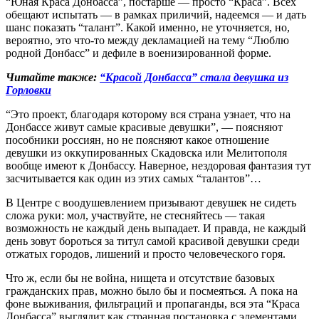
“Юная Краса Донбасса”, постарше — просто “Краса”. Всех
обещают испытать — в рамках приличий, надеемся — и дать
шанс показать “талант”. Какой именно, не уточняется, но,
вероятно, это что-то между декламацией на тему “Люблю
родной Донбасс” и дефиле в военизированной форме.
Читайте также:
“Красой Донбасса” стала девушка из
Горловки
“Это проект, благодаря которому вся страна узнает, что на
Донбассе живут самые красивые девушки”, — поясняют
пособники россиян, но не поясняют какое отношение
девушки из оккупированных Скадовска или Мелитополя
вообще имеют к Донбассу. Наверное, нездоровая фантазия тут
засчитывается как один из этих самых “талантов”…
В Центре с воодушевлением призывают девушек не сидеть
сложа руки: мол, участвуйте, не стесняйтесь — такая
возможность не каждый день выпадает. И правда, не каждый
день зовут бороться за титул самой красивой девушки среди
отжатых городов, лишений и просто человеческого горя.
Что ж, если бы не война, нищета и отсутствие базовых
гражданских прав, можно было бы и посмеяться. А пока на
фоне выживания, фильтраций и пропаганды, вся эта “Краса
Донбасса” выглядит как странная постановка с элементами