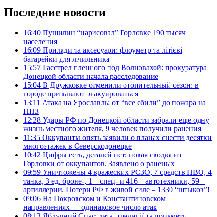
Последние новости
16:40
Пушилин “нарисовал” Горловке 190 тысяч
населения
16:09
Прилади та аксесуари: флоуметр та літієві
батарейки для лічильника
15:57
Расстрел пленного под Волновахой: прокуратура
Донецкой области начала расследование
15:04
В Дружковке отменили отопительный сезон: в
городе призывают эвакуироваться
13:11
Атака на Ярославль: от “все сбили” до пожара на
НПЗ
12:28
Удары РФ по Донецкой области забрали еще одну
жизнь местного жителя, 9 человек получили ранения
11:35
Оккупанты опять заявили о планах снести десятки
многоэтажек в Северскодонецке
10:42
Цифры есть, деталей нет: новая сводка из
Горловки от оккупантов. Заявлено о раненых
09:59
Уничтожены 4 вражеских РСЗО, 7 средств ПВО, 4
танка, 3 ед. броне-, 1 – спец- и 416 – автотехники, 59 –
артиллерии. Потери РФ в живой силе – 1330 “штыков”!
09:06
На Покровском и Константиновском
направлениях — одинаковое число атак
08:13
Яблучний Спас: дата, традиції та прикмети