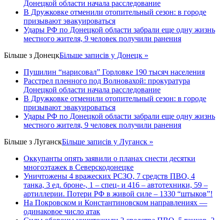
Донецкой области начала расследование
В Дружковке отменили отопительный сезон: в городе
призывают эвакуироваться
Удары РФ по Донецкой области забрали еще одну жизнь
местного жителя, 9 человек получили ранения
Більше з
Донецк
Більше записів у Донецк »
Пушилин “нарисовал” Горловке 190 тысяч населения
Расстрел пленного под Волновахой: прокуратура
Донецкой области начала расследование
В Дружковке отменили отопительный сезон: в городе
призывают эвакуироваться
Удары РФ по Донецкой области забрали еще одну жизнь
местного жителя, 9 человек получили ранения
Більше з
Луганск
Більше записів у Луганск »
Оккупанты опять заявили о планах снести десятки
многоэтажек в Северскодонецке
Уничтожены 4 вражеских РСЗО, 7 средств ПВО, 4
танка, 3 ед. броне-, 1 – спец- и 416 – автотехники, 59 –
артиллерии. Потери РФ в живой силе – 1330 “штыков”!
На Покровском и Константиновском направлениях —
одинаковое число атак