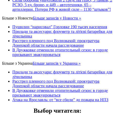
Силы обороны уничтожили 2 средства ПВО, 5 танков, 2
РСЗО, 5 ед. броне- и 449 – автотехники, 65 –
артиллерии. Потери РФ в живой силе – 1130 “штыков”!
Більше з
Новости
Більше записів у Новости »
Пушилин “нарисовал” Горловке 190 тысяч населения
Прилади та аксесуари: флоуметр та літієві батарейки для
лічильника
Расстрел пленного под Волновахой: прокуратура
Донецкой области начала расследование
В Дружковке отменили отопительный сезон: в городе
призывают эвакуироваться
Більше з
Украина
Більше записів у Украина »
Прилади та аксесуари: флоуметр та літієві батарейки для
лічильника
Расстрел пленного под Волновахой: прокуратура
Донецкой области начала расследование
В Дружковке отменили отопительный сезон: в городе
призывают эвакуироваться
Атака на Ярославль: от “все сбили” до пожара на НПЗ
Выбор читателя
: