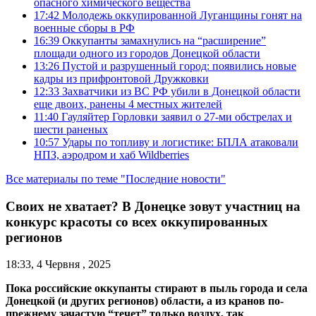
опасного химического вещества
17:42
Молодежь оккупированной Луганщины гонят на
военные сборы в РФ
16:39
Оккупанты замахнулись на “расширение”
площади одного из городов Донецкой области
13:26
Пустой и разрушенный город: появились новые
кадры из прифронтовой Дружковки
12:33
Захватчики из ВС РФ убили в Донецкой области
еще двоих, ранены 4 местных жителей
11:40
Гауляйтер Горловки заявил о 27-ми обстрелах и
шести раненых
10:57
Удары по топливу и логистике: БПЛА атаковали
НПЗ, аэродром и хаб Wildberries
Все материалы по теме "Последние новости"
Своих не хватает? В Донецке зовут участниц на
конкурс красоты со всех оккупированных
регионов
18:33, 4 Червня , 2025
Пока российские оккупанты стирают в пыль города и села
Донецкой (и других регионов) области, а из кранов по-
прежнему зачастую “течет” только воздух, так