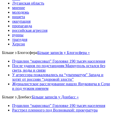
Луганская область
мнение
молодежь
нищета
оккупация
пропаганда
российская агрессия
руины
трагедия
Херсон
Більше з
Блогосфера
Більше записів у Блогосфера »
Пушилин “нарисовал” Горловке 190 тысяч населения
После ударов по подстанциям Мариуполь остался без
света, воды и связи
У агрессора пожаловались на “ультиматум” Запада и
хотят от россиян “здоровой злости”
Журналистское расследование нашло Януковича в Сочи
и под чужим именем
Більше з
Донбасс
Більше записів у Донбасс »
Пушилин “нарисовал” Горловке 190 тысяч населения
Расстрел пленного под Волновахой: прокуратура