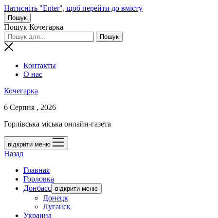
Натисніть "Enter", щоб перейти до вмісту
Пошук
Пошук Кочегарка
Контакты
О нас
Кочегарка
6 Серпня , 2026
Горлівська міська онлайн-газета
відкрити меню
Назад
Главная
Горловка
Донбасс
відкрити меню
Донецк
Луганск
Украина