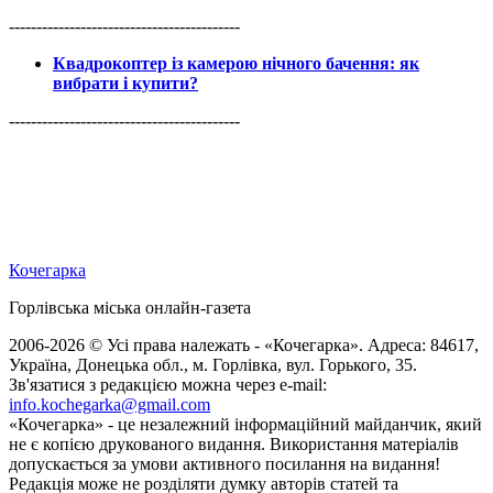
------------------------------------------
Квадрокоптер із камерою нічного бачення: як
вибрати і купити?
------------------------------------------
Кочегарка
Горлівська міська онлайн-газета
2006-2026 © Усі права належать - «Кочегарка». Адреса: 84617,
Україна, Донецька обл., м. Горлівка, вул. Горького, 35.
Зв'язатися з редакцією можна через e-mail:
info.kochegarka@gmail.com
«Кочегарка» - це незалежний інформаційний майданчик, який
не є копією друкованого видання. Використання матеріалів
допускається за умови активного посилання на видання!
Редакція може не розділяти думку авторів статей та