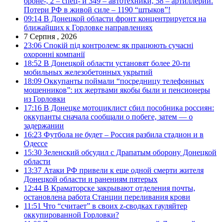
броне-, 2 – спец- и 349 – автотехники, 58 – артиллерии.
Потери РФ в живой силе – 1190 “штыков”!
09:14
В Донецкой области фронт концентрируется на
ближайших к Горловке направлениях
7 Серпня , 2026
23:06
Спокій під контролем: як працюють сучасні
охоронні компанії
18:52
В Донецкой области установят более 20-ти
мобильных железобетонных укрытий
18:09
Оккупанты поймали “посредницу телефонных
мошенников”: их жертвами якобы были и пенсионеры
из Горловки
17:16
В Донецке мотоциклист сбил пособника россиян:
оккупанты сначала сообщали о побеге, затем — о
задержании
16:23
Футбола не будет – Россия разбила стадион и в
Одессе
15:30
Зеленский обсудил с Драпатым оборону Донецкой
области
13:37
Атаки РФ привели к еще одной смерти жителя
Донецкой области и ранениям пятерых
12:44
В Краматорске закрывают отделения почты,
остановлена работа Станции переливания крови
11:51
Что “считает” в своих z-сводках гауляйтер
оккупированной Горловки?