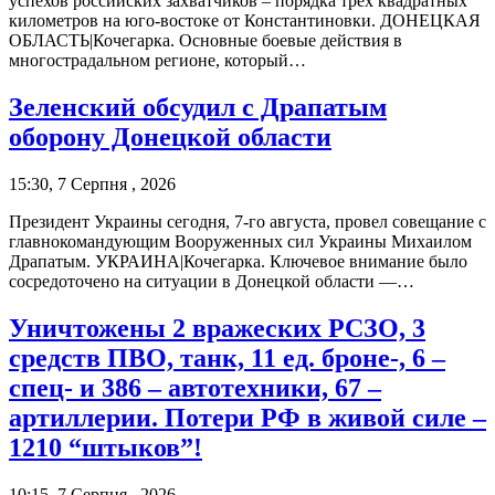
успехов российских захватчиков – порядка трех квадратных
километров на юго-востоке от Константиновки. ДОНЕЦКАЯ
ОБЛАСТЬ|Кочегарка. Основные боевые действия в
многострадальном регионе, который…
Зеленский обсудил с Драпатым
оборону Донецкой области
15:30, 7 Серпня , 2026
Президент Украины сегодня, 7-го августа, провел совещание с
главнокомандующим Вооруженных сил Украины Михаилом
Драпатым. УКРАИНА|Кочегарка. Ключевое внимание было
сосредоточено на ситуации в Донецкой области —…
Уничтожены 2 вражеских РСЗО, 3
средств ПВО, танк, 11 ед. броне-, 6 –
спец- и 386 – автотехники, 67 –
артиллерии. Потери РФ в живой силе –
1210 “штыков”!
10:15, 7 Серпня , 2026