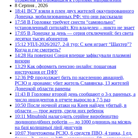
8 Серпня , 2026
18:41
ВСУ взяли в плен двух жителей оккупированного
Донецка, мобилизованных РФ: что они рассказали
17:58
В Горловке требуют снести “самовольно”
установленный ситилайт. Кто владелец – никто не знает
17:05
В Донецке за день — серия отключений: без света
десятки тысяч абонентов
15:12
УПЛ-2026/2027. 2-й тур: С кем играет “Шахтер”?
Когда и где смотреть?
14:28
На поверхні Сонця вперше зафіксували плазмові
вихори
13:29
Как оформить пенсию онлайн: пошаговая
инструкция от ПФУ
12:36
РФ продолжает бить по населению авиацией,
РСЗО и дронами: убит житель Славянска, 13 жителей
Донецкой области ранены
11:43
В Горловке второй день сообщают о 3-х раненых, а
число инцидентов в отчете выросло в 7,5 раз
10:50
После ночной атаки на Киев найден убитый, в
области — трое жертв, среди них ребенок
10:11
Mitsubishi налагодить серійне виробництво
людиноподібних роботів — до 1000 одиниць на місяць
на базі колишньої лінії двигунів
10:07
Уничтожены РСЗО, 6 средств ПВО, 4 танка, 1 ед.