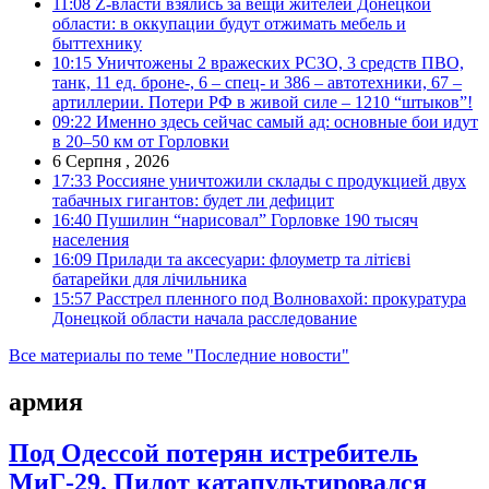
11:08
Z-власти взялись за вещи жителей Донецкой
области: в оккупации будут отжимать мебель и
быттехнику
10:15
Уничтожены 2 вражеских РСЗО, 3 средств ПВО,
танк, 11 ед. броне-, 6 – спец- и 386 – автотехники, 67 –
артиллерии. Потери РФ в живой силе – 1210 “штыков”!
09:22
Именно здесь сейчас самый ад: основные бои идут
в 20–50 км от Горловки
6 Серпня , 2026
17:33
Россияне уничтожили склады с продукцией двух
табачных гигантов: будет ли дефицит
16:40
Пушилин “нарисовал” Горловке 190 тысяч
населения
16:09
Прилади та аксесуари: флоуметр та літієві
батарейки для лічильника
15:57
Расстрел пленного под Волновахой: прокуратура
Донецкой области начала расследование
Все материалы по теме "Последние новости"
армия
Под Одессой потерян истребитель
МиГ-29. Пилот катапультировался