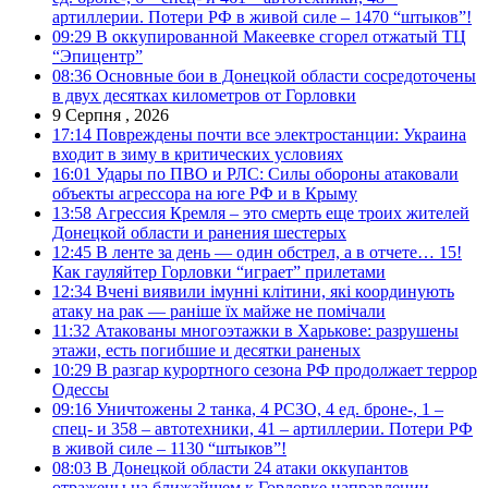
артиллерии. Потери РФ в живой силе – 1470 “штыков”!
09:29
В оккупированной Макеевке сгорел отжатый ТЦ
“Эпицентр”
08:36
Основные бои в Донецкой области сосредоточены
в двух десятках километров от Горловки
9 Серпня , 2026
17:14
Повреждены почти все электростанции: Украина
входит в зиму в критических условиях
16:01
Удары по ПВО и РЛС: Силы обороны атаковали
объекты агрессора на юге РФ и в Крыму
13:58
Агрессия Кремля – это смерть еще троих жителей
Донецкой области и ранения шестерых
12:45
В ленте за день — один обстрел, а в отчете… 15!
Как гауляйтер Горловки “играет” прилетами
12:34
Вчені виявили імунні клітини, які координують
атаку на рак — раніше їх майже не помічали
11:32
Атакованы многоэтажки в Харькове: разрушены
этажи, есть погибшие и десятки раненых
10:29
В разгар курортного сезона РФ продолжает террор
Одессы
09:16
Уничтожены 2 танка, 4 РСЗО, 4 ед. броне-, 1 –
спец- и 358 – автотехники, 41 – артиллерии. Потери РФ
в живой силе – 1130 “штыков”!
08:03
В Донецкой области 24 атаки оккупантов
отражены на ближайшем к Горловке направлении