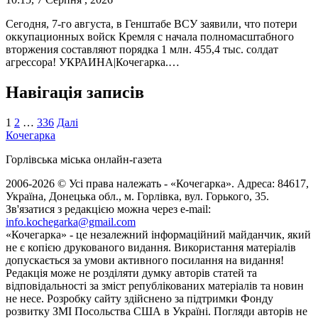
Сегодня, 7-го августа, в Генштабе ВСУ заявили, что потери
оккупационных войск Кремля с начала полномасштабного
вторжения составляют порядка 1 млн. 455,4 тыс. солдат
агрессора! УКРАИНА|Кочегарка.…
Навігація записів
1
2
…
336
Далі
Кочегарка
Горлівська міська онлайн-газета
2006-2026 © Усі права належать - «Кочегарка». Адреса: 84617,
Україна, Донецька обл., м. Горлівка, вул. Горького, 35.
Зв'язатися з редакцією можна через e-mail:
info.kochegarka@gmail.com
«Кочегарка» - це незалежний інформаційний майданчик, який
не є копією друкованого видання. Використання матеріалів
допускається за умови активного посилання на видання!
Редакція може не розділяти думку авторів статей та
відповідальності за зміст републікованих матеріалів та новин
не несе. Розробку сайту здійснено за підтримки Фонду
розвитку ЗМІ Посольства США в Україні. Погляди авторів не