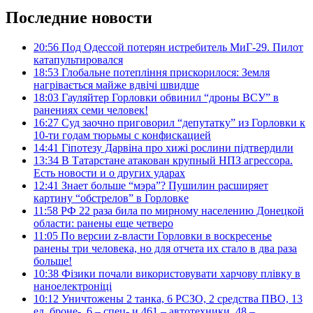
Последние новости
20:56
Под Одессой потерян истребитель МиГ-29. Пилот
катапультировался
18:53
Глобальне потепління прискорилося: Земля
нагрівається майже вдвічі швидше
18:03
Гауляйтер Горловки обвинил “дроны ВСУ” в
ранениях семи человек!
16:27
Суд заочно приговорил “депутатку” из Горловки к
10-ти годам тюрьмы с конфискацией
14:41
Гіпотезу Дарвіна про хижі рослини підтвердили
13:34
В Татарстане атакован крупный НПЗ агрессора.
Есть новости и о других ударах
12:41
Знает больше “мэра”? Пушилин расширяет
картину “обстрелов” в Горловке
11:58
РФ 22 раза била по мирному населению Донецкой
области: ранены еще четверо
11:05
По версии z-власти Горловки в воскресенье
ранены три человека, но для отчета их стало в два раза
больше!
10:38
Фізики почали використовувати харчову плівку в
наноелектроніці
10:12
Уничтожены 2 танка, 6 РСЗО, 2 средства ПВО, 13
ед. броне-, 6 – спец- и 461 – автотехники, 48 –