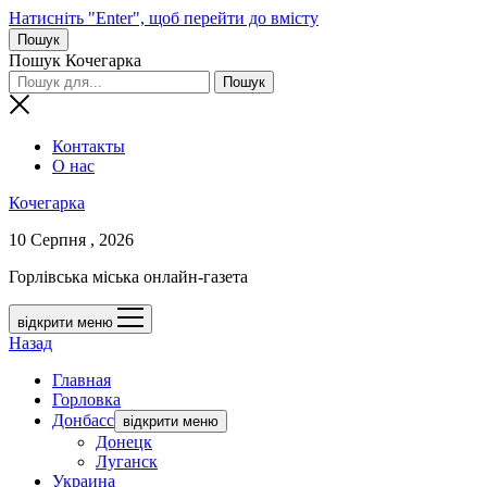
Натисніть "Enter", щоб перейти до вмісту
Пошук
Пошук Кочегарка
Контакты
О нас
Кочегарка
10 Серпня , 2026
Горлівська міська онлайн-газета
відкрити меню
Назад
Главная
Горловка
Донбасс
відкрити меню
Донецк
Луганск
Украина