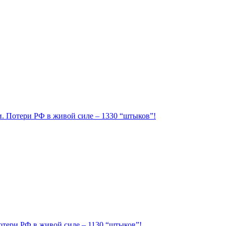
ии. Потери РФ в живой силе – 1330 “штыков”!
Потери РФ в живой силе – 1130 “штыков”!