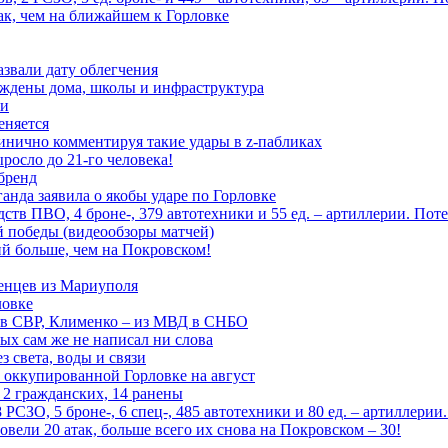
ак, чем на ближайшем к Горловке
азвали дату облегчения
еждены дома, школы и инфраструктура
зи
еняется
инично комментируя такие удары в z-пабликах
росло до 21-го человека!
 бренд
анда заявила о якобы ударе по Горловке
тв ПВО, 4 броне-, 379 автотехники и 55 ед. – артиллерии. Поте
ой победы (видеообзоры матчей)
й больше, чем на Покровском!
енцев из Мариуполя
ловке
 в СВР, Клименко – из МВД в СНБО
рых сам же не написал ни слова
 света, воды и связи
 оккупированной Горловке на август
 2 гражданских, 14 ранены
СЗО, 5 броне-, 6 спец-, 485 автотехники и 80 ед. – артиллерии
вели 20 атак, больше всего их снова на Покровском – 30!