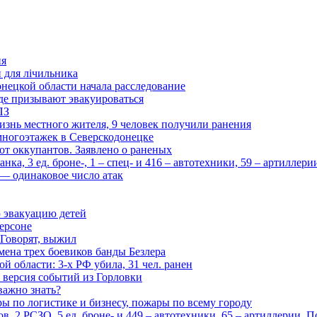
ия
и для лічильника
нецкой области начала расследование
де призывают эвакуироваться
ПЗ
изнь местного жителя, 9 человек получили ранения
многоэтажек в Северскодонецке
 от оккупантов. Заявлено о раненых
ка, 3 ед. броне-, 1 – спец- и 416 – автотехники, 59 – артиллер
— одинаковое число атак
 эвакуацию детей
ерсоне
 Говорят, выжил
мена трех боевиков банды Безлера
 области: 3-х РФ убила, 31 чел. ранен
 версия событий из Горловки
важно знать?
ары по логистике и бизнесу, пожары по всему городу
, 2 РСЗО, 5 ед. броне- и 449 – автотехники, 65 – артиллерии. 