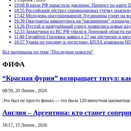
19:08
В июле РФ нарастила давление. Прирост по карте De
18:55
Российский обстрел спровоцировал утечку опасног
17:42
Молодежь оккупированной Луганщины гонят на во
16:39
Оккупанты замахнулись на “расширение” площади 
13:26
Пустой и разрушенный город: появились новые ка
12:33
Захватчики из ВС РФ убили в Донецкой области ещ
11:40
Гауляйтер Горловки заявил о 27-ми обстрелах и ше
10:57
Удары по топливу и логистике: БПЛА атаковали НПЗ
Все материалы по теме "Последние новости"
ФИФА
“Красная фурия” возвращает титул: к
08:59, 20 Липня , 2026
Это был не просто финал — это была 120-минутная шахматная 
Англия – Аргентина: кто станет сопер
18:17, 15 Липня , 2026