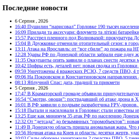
Последние новости
6 Серпня , 2026
16:40
Пушилин “нарисовал” Горловке 190 тысяч населен
16:09
Прилади та аксесуари: флоуметр та літієві батарейк
15:57
Расстрел пленного под Волновахой: прокуратура До
15:04
В Дружковке отменили отопительный сезон: в горо
13:11
Атака на Ярославль: от “все сбили” до пожара на Н
12:28
Удары РФ по Донецкой области забрали еще одну ж
11:35
Оккупанты опять заявили о планах снести десятки 
10:42
Цифры есть, деталей нет: новая сводка из Горловки
09:59
Уничтожены 4 вражеских РСЗО, 7 средств ПВО, 4 тан
09:06
На Покровском и Константиновском направлениях 
08:13
Яблучний Спас: дата, традиції та прикмети
5 Серпня , 2026
17:47
В Краматорской громаде объявили принудительную
16:54
“Смотри, овощи”: пострадавший об атаке дрона в Х
16:01
В РФ заявили о подрыве разработчика FPV-дронов.
15:18
Пытали и насиловали в Горловке: стали известны и
13:25
Еще как минимум 35 атак РФ по населению Донецкой
12:32
От “детсада” до безымянных “промобъектов”: новая
11:49
В Донецкую область пришла аномальная жара. Что 
10:56
Ночная атака на Киев и область: десятки жертв, уд
10:03
Силы обороны уничтожили 2 средства ПВО, 5 танков