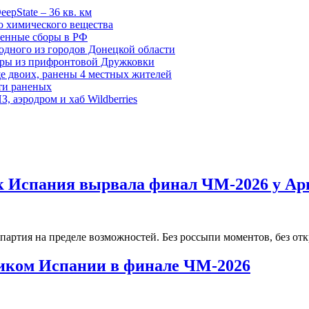
epState – 36 кв. км
о химического вещества
енные сборы в РФ
одного из городов Донецкой области
дры из прифронтовой Дружковки
е двоих, ранены 4 местных жителей
сти раненых
, аэродром и хаб Wildberries
ак Испания вырвала финал ЧМ-2026 у А
партия на пределе возможностей. Без россыпи моментов, без о
ником Испании в финале ЧМ-2026