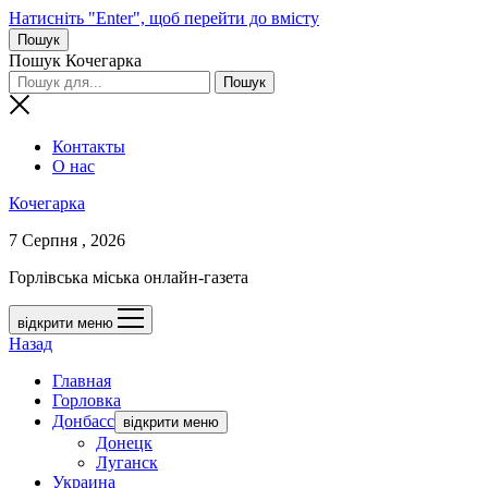
Натисніть "Enter", щоб перейти до вмісту
Пошук
Пошук Кочегарка
Контакты
О нас
Кочегарка
7 Серпня , 2026
Горлівська міська онлайн-газета
відкрити меню
Назад
Главная
Горловка
Донбасс
відкрити меню
Донецк
Луганск
Украина