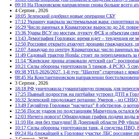
09:10
На Покровском направлении снова больше всего ат
4 Серпня , 2026
18:05
Зеленский одобрил новые операции СБУ
17:12
Украину накрыла экстремальная жара: синоптики н
16:29
Число раненых в Краматорске выросло до 24: повр
15:36
Удары ВСУ по мостам, пункту ФСБ и объектам свя
13:43
Демография Горловки: время идет – тенденция не м
12:50
Россияне открыто атакуют дронами гражданских, ц
12:07
Авиаудар по центру Краматорска: число раненых вы
11:49
Садовый трактор Honda: стоит ли переплачивать за
11:14
“Киевские дроны атаковали детский сад”: роспропаг
10:21
Силы обороны уничтожили 5 танков, 4 РСЗО, 5 средс
09:38
УПЛ-2026/2027. 1-й тур: “Шахтер” стартовал с ярк
08:45
На Константиновском направлении боестолкновени
3 Серпня , 2026
18:18
РФ уничтожила гуманитарную помощь для пересел
17:25
Пьяный подросток на питбайке устроил ДТП в Гор
16:32
Зеленский продолжает ротации: Умеров – из СНБО
13:49
Гауляйтер Горловки “насчитал” 8 обстрелов, о кото
12:56
После ударов по подстанциям Мариуполь остался без
12:03
Ничего нового! Обнародован график подачи воды в
11:10
Ни дня без трагедии! В Донецкой области РФ убила
10:17
Силы обороны уничтожили танк, 4 средства ПВО, 8 Р
09:24
На ближайшей к Горловке участке ЛБС россияне про
2 Серпня , 2026