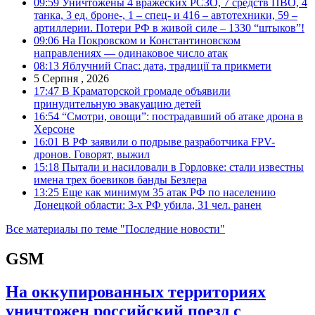
09:59
Уничтожены 4 вражеских РСЗО, 7 средств ПВО, 4
танка, 3 ед. броне-, 1 – спец- и 416 – автотехники, 59 –
артиллерии. Потери РФ в живой силе – 1330 “штыков”!
09:06
На Покровском и Константиновском
направлениях — одинаковое число атак
08:13
Яблучний Спас: дата, традиції та прикмети
5 Серпня , 2026
17:47
В Краматорской громаде объявили
принудительную эвакуацию детей
16:54
“Смотри, овощи”: пострадавший об атаке дрона в
Херсоне
16:01
В РФ заявили о подрыве разработчика FPV-
дронов. Говорят, выжил
15:18
Пытали и насиловали в Горловке: стали известны
имена трех боевиков банды Безлера
13:25
Еще как минимум 35 атак РФ по населению
Донецкой области: 3-х РФ убила, 31 чел. ранен
Все материалы по теме "Последние новости"
GSM
На оккупированных территориях
уничтожен российский поезд с