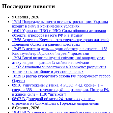
Последние новости
9 Серпня , 2026
17:14
Повреждены почти все электростанции: Украина
входит в зиму в критических условиях
16:01
Удары по ПВО и РЛС: Силы обороны атаковали
объекты агрессора на юге РФ и в Крыму
13:58
Агрессия Кремля – это смерть еще троих жителей
Донецкой области и ранения шестерых
12:45
В ленте за день — один обстрел, а в отчете… 15!
Как гауляйтер Горловки “играет” прилетами
12:34
Вчені виявили імунні клітини, які координують
атаку на рак — раніше їх майже не помічали
11:32
Атакованы многоэтажки в Харькове: разрушены
этажи, есть погибшие и десятки раненых
10:29
В разгар курортного сезона РФ продолжает террор
Одессы
09:16
Уничтожены 2 танка, 4 РСЗО, 4 ед. броне-, 1 –
спец- и 358 – автотехники, 41 – артиллерии. Потери РФ
в живой силе – 1130 “штыков”!
08:03
В Донецкой области 24 атаки оккупантов
отражены на ближайшем к Горловке направлении
8 Серпня , 2026
18:41
ВСУ взяли в плен двух жителей оккупированного