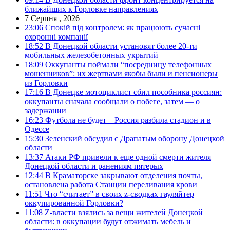
ближайших к Горловке направлениях
7 Серпня , 2026
23:06
Спокій під контролем: як працюють сучасні
охоронні компанії
18:52
В Донецкой области установят более 20-ти
мобильных железобетонных укрытий
18:09
Оккупанты поймали “посредницу телефонных
мошенников”: их жертвами якобы были и пенсионеры
из Горловки
17:16
В Донецке мотоциклист сбил пособника россиян:
оккупанты сначала сообщали о побеге, затем — о
задержании
16:23
Футбола не будет – Россия разбила стадион и в
Одессе
15:30
Зеленский обсудил с Драпатым оборону Донецкой
области
13:37
Атаки РФ привели к еще одной смерти жителя
Донецкой области и ранениям пятерых
12:44
В Краматорске закрывают отделения почты,
остановлена работа Станции переливания крови
11:51
Что “считает” в своих z-сводках гауляйтер
оккупированной Горловки?
11:08
Z-власти взялись за вещи жителей Донецкой
области: в оккупации будут отжимать мебель и