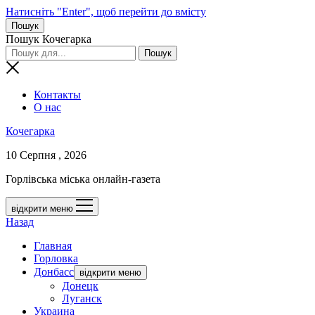
Натисніть "Enter", щоб перейти до вмісту
Пошук
Пошук Кочегарка
Контакты
О нас
Кочегарка
10 Серпня , 2026
Горлівська міська онлайн-газета
відкрити меню
Назад
Главная
Горловка
Донбасс
відкрити меню
Донецк
Луганск
Украина