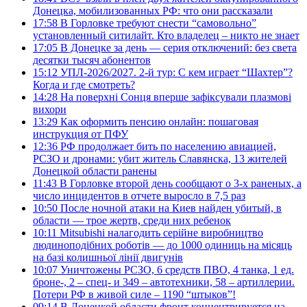
Донецка, мобилизованных РФ: что они рассказали
17:58
В Горловке требуют снести “самовольно”
установленный ситилайт. Кто владелец – никто не знает
17:05
В Донецке за день — серия отключений: без света
десятки тысяч абонентов
15:12
УПЛ-2026/2027. 2-й тур: С кем играет “Шахтер”?
Когда и где смотреть?
14:28
На поверхні Сонця вперше зафіксували плазмові
вихори
13:29
Как оформить пенсию онлайн: пошаговая
инструкция от ПФУ
12:36
РФ продолжает бить по населению авиацией,
РСЗО и дронами: убит житель Славянска, 13 жителей
Донецкой области ранены
11:43
В Горловке второй день сообщают о 3-х раненых, а
число инцидентов в отчете выросло в 7,5 раз
10:50
После ночной атаки на Киев найден убитый, в
области — трое жертв, среди них ребенок
10:11
Mitsubishi налагодить серійне виробництво
людиноподібних роботів — до 1000 одиниць на місяць
на базі колишньої лінії двигунів
10:07
Уничтожены РСЗО, 6 средств ПВО, 4 танка, 1 ед.
броне-, 2 – спец- и 349 – автотехники, 58 – артиллерии.
Потери РФ в живой силе – 1190 “штыков”!
09:14
В Донецкой области фронт концентрируется на