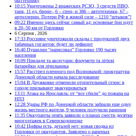
быттехнику
10:15
Уничтожены 2 вражеских РСЗО, 3 средств ПВО,
танк, 11 ед. броне-, 6 – спец- и 386 – автотехники, 67 –
артиллерии. Потери РФ в живой силе – 1210 “штыков”!
09:22
Именно здесь сейчас самый ад: основные бои идут
в 20–50 км от Горловки
6 Серпня , 2026
17:33
Россияне уничтожили склады с продукцией двух
табачных гигантов: будет ли дефицит
16:40
Пушилин “нарисовал” Горловке 190 тысяч
населения
16:09
Прилади та аксесуари: флоуметр та літієві
батарейки для лічильника
15:57
Расстрел пленного под Волновахой: прокуратура
Донецкой области начала расследование
15:04
В Дружковке отменили отопительный сезон: в
городе призывают эвакуироваться
13:11
Атака на Ярославль: от “все сбили” до пожара на
НПЗ
12:28
Удары РФ по Донецкой области забрали еще одну
жизнь местного жителя, 9 человек получили ранения
11:35
Оккупанты опять заявили о планах снести десятки
многоэтажек в Северскодонецке
10:42
Цифры есть, деталей нет: новая сводка из
Горловки от оккупантов. Заявлено о раненых