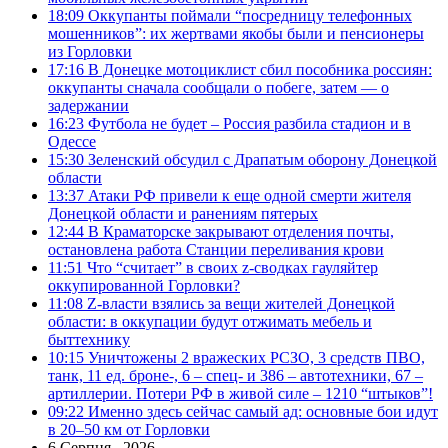
18:09
Оккупанты поймали “посредницу телефонных
мошенников”: их жертвами якобы были и пенсионеры
из Горловки
17:16
В Донецке мотоциклист сбил пособника россиян:
оккупанты сначала сообщали о побеге, затем — о
задержании
16:23
Футбола не будет – Россия разбила стадион и в
Одессе
15:30
Зеленский обсудил с Драпатым оборону Донецкой
области
13:37
Атаки РФ привели к еще одной смерти жителя
Донецкой области и ранениям пятерых
12:44
В Краматорске закрывают отделения почты,
остановлена работа Станции переливания крови
11:51
Что “считает” в своих z-сводках гауляйтер
оккупированной Горловки?
11:08
Z-власти взялись за вещи жителей Донецкой
области: в оккупации будут отжимать мебель и
быттехнику
10:15
Уничтожены 2 вражеских РСЗО, 3 средств ПВО,
танк, 11 ед. броне-, 6 – спец- и 386 – автотехники, 67 –
артиллерии. Потери РФ в живой силе – 1210 “штыков”!
09:22
Именно здесь сейчас самый ад: основные бои идут
в 20–50 км от Горловки
6 Серпня , 2026