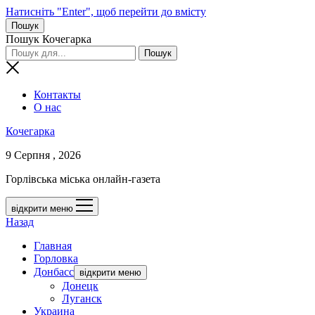
Натисніть "Enter", щоб перейти до вмісту
Пошук
Пошук Кочегарка
Контакты
О нас
Кочегарка
9 Серпня , 2026
Горлівська міська онлайн-газета
відкрити меню
Назад
Главная
Горловка
Донбасс
відкрити меню
Донецк
Луганск
Украина