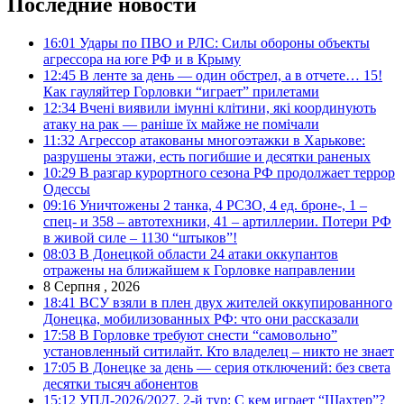
Последние новости
16:01
Удары по ПВО и РЛС: Силы обороны объекты
агрессора на юге РФ и в Крыму
12:45
В ленте за день — один обстрел, а в отчете… 15!
Как гауляйтер Горловки “играет” прилетами
12:34
Вчені виявили імунні клітини, які координують
атаку на рак — раніше їх майже не помічали
11:32
Агрессор атакованы многоэтажки в Харькове:
разрушены этажи, есть погибшие и десятки раненых
10:29
В разгар курортного сезона РФ продолжает террор
Одессы
09:16
Уничтожены 2 танка, 4 РСЗО, 4 ед. броне-, 1 –
спец- и 358 – автотехники, 41 – артиллерии. Потери РФ
в живой силе – 1130 “штыков”!
08:03
В Донецкой области 24 атаки оккупантов
отражены на ближайшем к Горловке направлении
8 Серпня , 2026
18:41
ВСУ взяли в плен двух жителей оккупированного
Донецка, мобилизованных РФ: что они рассказали
17:58
В Горловке требуют снести “самовольно”
установленный ситилайт. Кто владелец – никто не знает
17:05
В Донецке за день — серия отключений: без света
десятки тысяч абонентов
15:12
УПЛ-2026/2027. 2-й тур: С кем играет “Шахтер”?