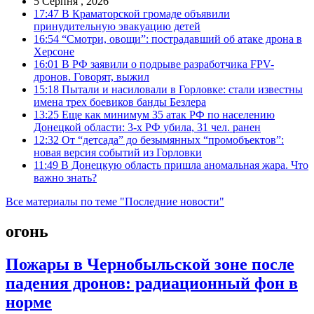
5 Серпня , 2026
17:47
В Краматорской громаде объявили
принудительную эвакуацию детей
16:54
“Смотри, овощи”: пострадавший об атаке дрона в
Херсоне
16:01
В РФ заявили о подрыве разработчика FPV-
дронов. Говорят, выжил
15:18
Пытали и насиловали в Горловке: стали известны
имена трех боевиков банды Безлера
13:25
Еще как минимум 35 атак РФ по населению
Донецкой области: 3-х РФ убила, 31 чел. ранен
12:32
От “детсада” до безымянных “промобъектов”:
новая версия событий из Горловки
11:49
В Донецкую область пришла аномальная жара. Что
важно знать?
Все материалы по теме "Последние новости"
огонь
Пожары в Чернобыльской зоне после
падения дронов: радиационный фон в
норме