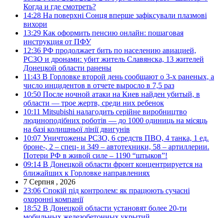
Когда и где смотреть?
14:28
На поверхні Сонця вперше зафіксували плазмові
вихори
13:29
Как оформить пенсию онлайн: пошаговая
инструкция от ПФУ
12:36
РФ продолжает бить по населению авиацией,
РСЗО и дронами: убит житель Славянска, 13 жителей
Донецкой области ранены
11:43
В Горловке второй день сообщают о 3-х раненых, а
число инцидентов в отчете выросло в 7,5 раз
10:50
После ночной атаки на Киев найден убитый, в
области — трое жертв, среди них ребенок
10:11
Mitsubishi налагодить серійне виробництво
людиноподібних роботів — до 1000 одиниць на місяць
на базі колишньої лінії двигунів
10:07
Уничтожены РСЗО, 6 средств ПВО, 4 танка, 1 ед.
броне-, 2 – спец- и 349 – автотехники, 58 – артиллерии.
Потери РФ в живой силе – 1190 “штыков”!
09:14
В Донецкой области фронт концентрируется на
ближайших к Горловке направлениях
7 Серпня , 2026
23:06
Спокій під контролем: як працюють сучасні
охоронні компанії
18:52
В Донецкой области установят более 20-ти
мобильных железобетонных укрытий