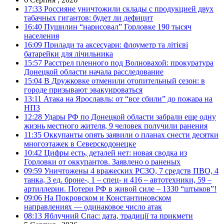
17:33
Россияне уничтожили склады с продукцией двух
табачных гигантов: будет ли дефицит
16:40
Пушилин “нарисовал” Горловке 190 тысяч
населения
16:09
Прилади та аксесуари: флоуметр та літієві
батарейки для лічильника
15:57
Расстрел пленного под Волновахой: прокуратура
Донецкой области начала расследование
15:04
В Дружковке отменили отопительный сезон: в
городе призывают эвакуироваться
13:11
Атака на Ярославль: от “все сбили” до пожара на
НПЗ
12:28
Удары РФ по Донецкой области забрали еще одну
жизнь местного жителя, 9 человек получили ранения
11:35
Оккупанты опять заявили о планах снести десятки
многоэтажек в Северскодонецке
10:42
Цифры есть, деталей нет: новая сводка из
Горловки от оккупантов. Заявлено о раненых
09:59
Уничтожены 4 вражеских РСЗО, 7 средств ПВО, 4
танка, 3 ед. броне-, 1 – спец- и 416 – автотехники, 59 –
артиллерии. Потери РФ в живой силе – 1330 “штыков”!
09:06
На Покровском и Константиновском
направлениях — одинаковое число атак
08:13
Яблучний Спас: дата, традиції та прикмети