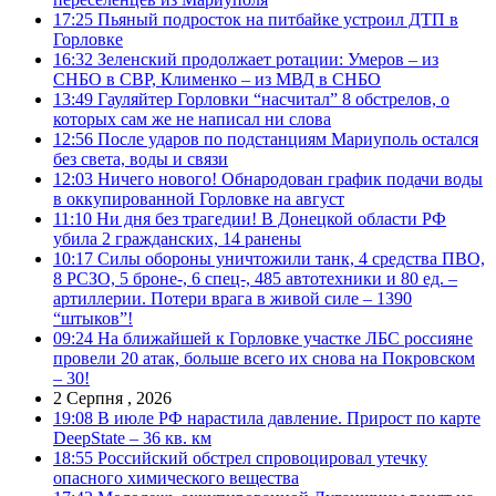
17:25
Пьяный подросток на питбайке устроил ДТП в
Горловке
16:32
Зеленский продолжает ротации: Умеров – из
СНБО в СВР, Клименко – из МВД в СНБО
13:49
Гауляйтер Горловки “насчитал” 8 обстрелов, о
которых сам же не написал ни слова
12:56
После ударов по подстанциям Мариуполь остался
без света, воды и связи
12:03
Ничего нового! Обнародован график подачи воды
в оккупированной Горловке на август
11:10
Ни дня без трагедии! В Донецкой области РФ
убила 2 гражданских, 14 ранены
10:17
Силы обороны уничтожили танк, 4 средства ПВО,
8 РСЗО, 5 броне-, 6 спец-, 485 автотехники и 80 ед. –
артиллерии. Потери врага в живой силе – 1390
“штыков”!
09:24
На ближайшей к Горловке участке ЛБС россияне
провели 20 атак, больше всего их снова на Покровском
– 30!
2 Серпня , 2026
19:08
В июле РФ нарастила давление. Прирост по карте
DeepState – 36 кв. км
18:55
Российский обстрел спровоцировал утечку
опасного химического вещества