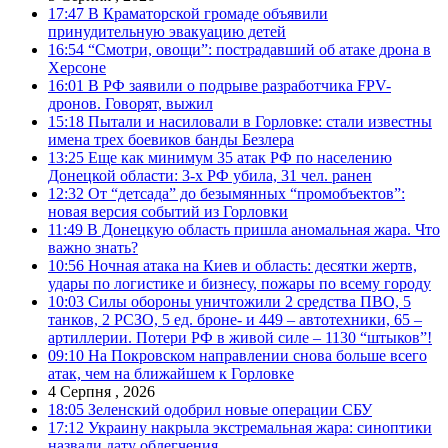
17:47
В Краматорской громаде объявили
принудительную эвакуацию детей
16:54
“Смотри, овощи”: пострадавший об атаке дрона в
Херсоне
16:01
В РФ заявили о подрыве разработчика FPV-
дронов. Говорят, выжил
15:18
Пытали и насиловали в Горловке: стали известны
имена трех боевиков банды Безлера
13:25
Еще как минимум 35 атак РФ по населению
Донецкой области: 3-х РФ убила, 31 чел. ранен
12:32
От “детсада” до безымянных “промобъектов”:
новая версия событий из Горловки
11:49
В Донецкую область пришла аномальная жара. Что
важно знать?
10:56
Ночная атака на Киев и область: десятки жертв,
удары по логистике и бизнесу, пожары по всему городу
10:03
Силы обороны уничтожили 2 средства ПВО, 5
танков, 2 РСЗО, 5 ед. броне- и 449 – автотехники, 65 –
артиллерии. Потери РФ в живой силе – 1130 “штыков”!
09:10
На Покровском направлении снова больше всего
атак, чем на ближайшем к Горловке
4 Серпня , 2026
18:05
Зеленский одобрил новые операции СБУ
17:12
Украину накрыла экстремальная жара: синоптики
назвали дату облегчения