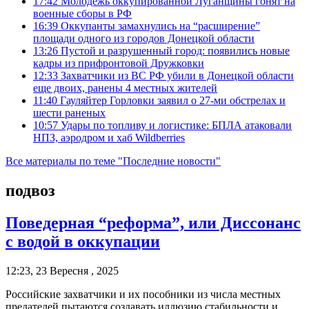
17:42
Молодежь оккупированной Луганщины гонят на
военные сборы в РФ
16:39
Оккупанты замахнулись на “расширение”
площади одного из городов Донецкой области
13:26
Пустой и разрушенный город: появились новые
кадры из прифронтовой Дружковки
12:33
Захватчики из ВС РФ убили в Донецкой области
еще двоих, ранены 4 местных жителей
11:40
Гауляйтер Горловки заявил о 27-ми обстрелах и
шести раненых
10:57
Удары по топливу и логистике: БПЛА атаковали
НПЗ, аэродром и хаб Wildberries
Все материалы по теме "Последние новости"
подвоз
Поведерная “реформа”, или Диссонанс
с водой в оккупации
12:23, 23 Вересня , 2025
Российские захватчики и их пособники из числа местных
предателей пытаются создавать иллюзию стабильности и