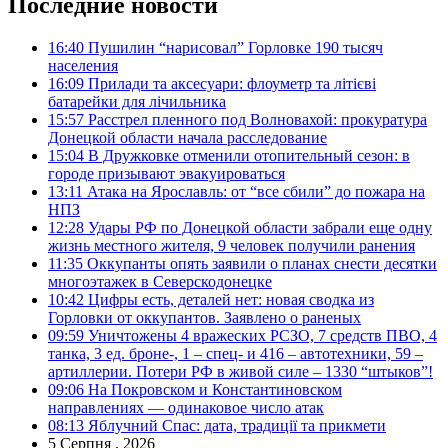
Последние новости
16:40
Пушилин “нарисовал” Горловке 190 тысяч
населения
16:09
Прилади та аксесуари: флоуметр та літієві
батарейки для лічильника
15:57
Расстрел пленного под Волновахой: прокуратура
Донецкой области начала расследование
15:04
В Дружковке отменили отопительный сезон: в
городе призывают эвакуироваться
13:11
Атака на Ярославль: от “все сбили” до пожара на
НПЗ
12:28
Удары РФ по Донецкой области забрали еще одну
жизнь местного жителя, 9 человек получили ранения
11:35
Оккупанты опять заявили о планах снести десятки
многоэтажек в Северскодонецке
10:42
Цифры есть, деталей нет: новая сводка из
Горловки от оккупантов. Заявлено о раненых
09:59
Уничтожены 4 вражеских РСЗО, 7 средств ПВО, 4
танка, 3 ед. броне-, 1 – спец- и 416 – автотехники, 59 –
артиллерии. Потери РФ в живой силе – 1330 “штыков”!
09:06
На Покровском и Константиновском
направлениях — одинаковое число атак
08:13
Яблучний Спас: дата, традиції та прикмети
5 Серпня , 2026