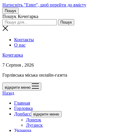
Натисніть "Enter", щоб перейти до вмісту
Пошук
Пошук Кочегарка
Контакты
О нас
Кочегарка
7 Серпня , 2026
Горлівська міська онлайн-газета
відкрити меню
Назад
Главная
Горловка
Донбасс
відкрити меню
Донецк
Луганск
Украина