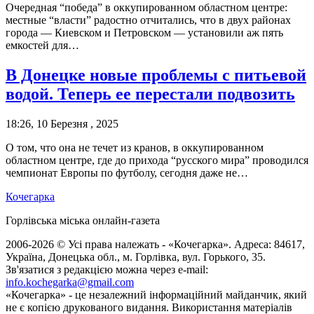
Очередная “победа” в оккупированном областном центре:
местные “власти” радостно отчитались, что в двух районах
города — Киевском и Петровском — установили аж пять
емкостей для…
В Донецке новые проблемы с питьевой
водой. Теперь ее перестали подвозить
18:26, 10 Березня , 2025
О том, что она не течет из кранов, в оккупированном
областном центре, где до прихода “русского мира” проводился
чемпионат Европы по футболу, сегодня даже не…
Кочегарка
Горлівська міська онлайн-газета
2006-2026 © Усі права належать - «Кочегарка». Адреса: 84617,
Україна, Донецька обл., м. Горлівка, вул. Горького, 35.
Зв'язатися з редакцією можна через e-mail:
info.kochegarka@gmail.com
«Кочегарка» - це незалежний інформаційний майданчик, який
не є копією друкованого видання. Використання матеріалів