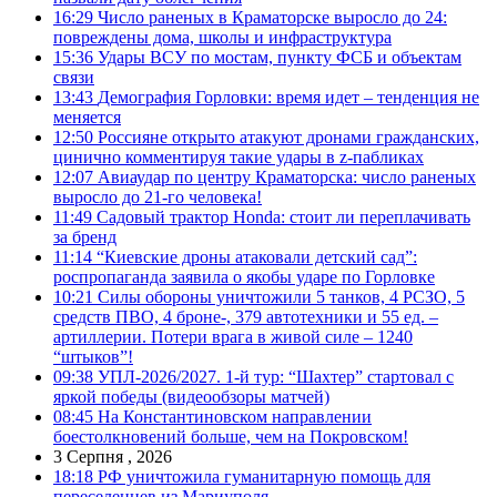
16:29
Число раненых в Краматорске выросло до 24:
повреждены дома, школы и инфраструктура
15:36
Удары ВСУ по мостам, пункту ФСБ и объектам
связи
13:43
Демография Горловки: время идет – тенденция не
меняется
12:50
Россияне открыто атакуют дронами гражданских,
цинично комментируя такие удары в z-пабликах
12:07
Авиаудар по центру Краматорска: число раненых
выросло до 21-го человека!
11:49
Садовый трактор Honda: стоит ли переплачивать
за бренд
11:14
“Киевские дроны атаковали детский сад”:
роспропаганда заявила о якобы ударе по Горловке
10:21
Силы обороны уничтожили 5 танков, 4 РСЗО, 5
средств ПВО, 4 броне-, 379 автотехники и 55 ед. –
артиллерии. Потери врага в живой силе – 1240
“штыков”!
09:38
УПЛ-2026/2027. 1-й тур: “Шахтер” стартовал с
яркой победы (видеообзоры матчей)
08:45
На Константиновском направлении
боестолкновений больше, чем на Покровском!
3 Серпня , 2026
18:18
РФ уничтожила гуманитарную помощь для
переселенцев из Мариуполя