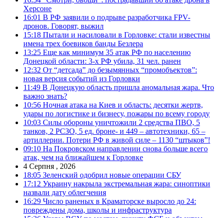
Херсоне
16:01
В РФ заявили о подрыве разработчика FPV-
дронов. Говорят, выжил
15:18
Пытали и насиловали в Горловке: стали известны
имена трех боевиков банды Безлера
13:25
Еще как минимум 35 атак РФ по населению
Донецкой области: 3-х РФ убила, 31 чел. ранен
12:32
От “детсада” до безымянных “промобъектов”:
новая версия событий из Горловки
11:49
В Донецкую область пришла аномальная жара. Что
важно знать?
10:56
Ночная атака на Киев и область: десятки жертв,
удары по логистике и бизнесу, пожары по всему городу
10:03
Силы обороны уничтожили 2 средства ПВО, 5
танков, 2 РСЗО, 5 ед. броне- и 449 – автотехники, 65 –
артиллерии. Потери РФ в живой силе – 1130 “штыков”!
09:10
На Покровском направлении снова больше всего
атак, чем на ближайшем к Горловке
4 Серпня , 2026
18:05
Зеленский одобрил новые операции СБУ
17:12
Украину накрыла экстремальная жара: синоптики
назвали дату облегчения
16:29
Число раненых в Краматорске выросло до 24:
повреждены дома, школы и инфраструктура