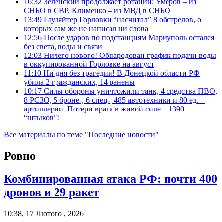
16:32
Зеленский продолжает ротации: Умеров – из
СНБО в СВР, Клименко – из МВД в СНБО
13:49
Гауляйтер Горловки “насчитал” 8 обстрелов, о
которых сам же не написал ни слова
12:56
После ударов по подстанциям Мариуполь остался
без света, воды и связи
12:03
Ничего нового! Обнародован график подачи воды
в оккупированной Горловке на август
11:10
Ни дня без трагедии! В Донецкой области РФ
убила 2 гражданских, 14 ранены
10:17
Силы обороны уничтожили танк, 4 средства ПВО,
8 РСЗО, 5 броне-, 6 спец-, 485 автотехники и 80 ед. –
артиллерии. Потери врага в живой силе – 1390
“штыков”!
Все материалы по теме "Последние новости"
Ровно
Комбинированная атака РФ: почти 400
дронов и 29 ракет
10:38, 17 Лютого , 2026