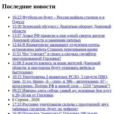
Последние новости
16:23
Футбола не будет – Россия разбила стадион и в
Одессе
15:30
Зеленский обсудил с Драпатым оборону Донецкой
области
13:37
Атаки РФ привели к еще одной смерти жителя
Донецкой области и ранениям пятерых
12:44
В Краматорске закрывают отделения почты,
остановлена работа Станции переливания крови
11:51
Что “считает” в своих z-сводках гауляйтер
оккупированной Горловки?
11:08
Z-власти взялись за вещи жителей Донецкой
области: в оккупации будут отжимать мебель и
быттехнику
10:15
Уничтожены 2 вражеских РСЗО, 3 средств ПВО,
танк, 11 ед. броне-, 6 – спец- и 386 – автотехники, 67 –
артиллерии. Потери РФ в живой силе – 1210 “штыков”!
09:22
Именно здесь сейчас самый ад: основные бои идут
в 20–50 км от Горловки
6 Серпня , 2026
17:33
Россияне уничтожили склады с продукцией двух
табачных гигантов: будет ли дефицит
16:40
Пушилин “нарисовал” Горловке 190 тысяч