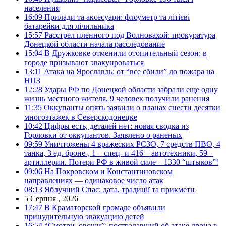
населения
16:09
Прилади та аксесуари: флоуметр та літієві
батарейки для лічильника
15:57
Расстрел пленного под Волновахой: прокуратура
Донецкой области начала расследование
15:04
В Дружковке отменили отопительный сезон: в
городе призывают эвакуироваться
13:11
Атака на Ярославль: от “все сбили” до пожара на
НПЗ
12:28
Удары РФ по Донецкой области забрали еще одну
жизнь местного жителя, 9 человек получили ранения
11:35
Оккупанты опять заявили о планах снести десятки
многоэтажек в Северскодонецке
10:42
Цифры есть, деталей нет: новая сводка из
Горловки от оккупантов. Заявлено о раненых
09:59
Уничтожены 4 вражеских РСЗО, 7 средств ПВО, 4
танка, 3 ед. броне-, 1 – спец- и 416 – автотехники, 59 –
артиллерии. Потери РФ в живой силе – 1330 “штыков”!
09:06
На Покровском и Константиновском
направлениях — одинаковое число атак
08:13
Яблучний Спас: дата, традиції та прикмети
5 Серпня , 2026
17:47
В Краматорской громаде объявили
принудительную эвакуацию детей
16:54
“Смотри, овощи”: пострадавший об атаке дрона в