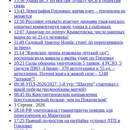
15:36
Удары ВСУ по мостам, пункту ФСБ и объектам
связи
13:43
Демография Горловки: время идет – тенденция не
меняется
12:50
Россияне открыто атакуют дронами гражданских,
цинично комментируя такие удары в z-пабликах
12:07
Авиаудар по центру Краматорска: число раненых
выросло до 21-го человека!
11:49
Садовый трактор Honda: стоит ли переплачивать
за бренд
11:14
“Киевские дроны атаковали детский сад”:
роспропаганда заявила о якобы ударе по Горловке
10:21
Силы обороны уничтожили 5 танков, 4 РСЗО, 5
средств ПВО, 4 броне-, 379 автотехники и 55 ед. –
артиллерии. Потери врага в живой силе – 1240
“штыков”!
09:38
УПЛ-2026/2027. 1-й тур: “Шахтер” стартовал с
яркой победы (видеообзоры матчей)
08:45
На Константиновском направлении
боестолкновений больше, чем на Покровском!
3 Серпня , 2026
18:18
РФ уничтожила гуманитарную помощь для
переселенцев из Мариуполя
17:25
Пьяный подросток на питбайке устроил ДТП в
Горловке