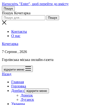
Натисніть "Enter", щоб перейти до вмісту
Пошук
Пошук Кочегарка
Контакты
О нас
Кочегарка
7 Серпня , 2026
Горлівська міська онлайн-газета
відкрити меню
Назад
Главная
Горловка
Донбасс
відкрити меню
Донецк
Луганск
Украина