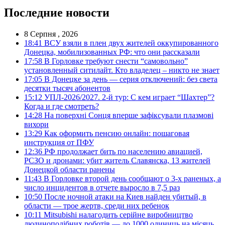
Последние новости
8 Серпня , 2026
18:41
ВСУ взяли в плен двух жителей оккупированного
Донецка, мобилизованных РФ: что они рассказали
17:58
В Горловке требуют снести “самовольно”
установленный ситилайт. Кто владелец – никто не знает
17:05
В Донецке за день — серия отключений: без света
десятки тысяч абонентов
15:12
УПЛ-2026/2027. 2-й тур: С кем играет “Шахтер”?
Когда и где смотреть?
14:28
На поверхні Сонця вперше зафіксували плазмові
вихори
13:29
Как оформить пенсию онлайн: пошаговая
инструкция от ПФУ
12:36
РФ продолжает бить по населению авиацией,
РСЗО и дронами: убит житель Славянска, 13 жителей
Донецкой области ранены
11:43
В Горловке второй день сообщают о 3-х раненых, а
число инцидентов в отчете выросло в 7,5 раз
10:50
После ночной атаки на Киев найден убитый, в
области — трое жертв, среди них ребенок
10:11
Mitsubishi налагодить серійне виробництво
людиноподібних роботів — до 1000 одиниць на місяць