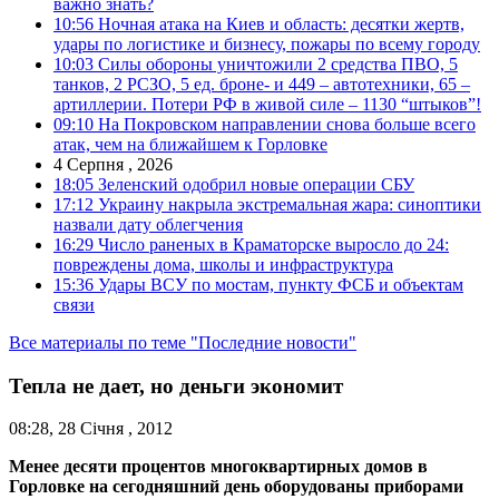
важно знать?
10:56
Ночная атака на Киев и область: десятки жертв,
удары по логистике и бизнесу, пожары по всему городу
10:03
Силы обороны уничтожили 2 средства ПВО, 5
танков, 2 РСЗО, 5 ед. броне- и 449 – автотехники, 65 –
артиллерии. Потери РФ в живой силе – 1130 “штыков”!
09:10
На Покровском направлении снова больше всего
атак, чем на ближайшем к Горловке
4 Серпня , 2026
18:05
Зеленский одобрил новые операции СБУ
17:12
Украину накрыла экстремальная жара: синоптики
назвали дату облегчения
16:29
Число раненых в Краматорске выросло до 24:
повреждены дома, школы и инфраструктура
15:36
Удары ВСУ по мостам, пункту ФСБ и объектам
связи
Все материалы по теме "Последние новости"
Тепла не дает, но деньги экономит
08:28, 28 Січня , 2012
Менее десяти процентов многоквартирных домов в
Горловке на сегодняшний день оборудованы приборами