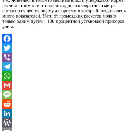
Р.А. Живенко, в том, что местные власти утверждают нормы
расчета стоимости отопления одного квадратного метра
согласно существующему алгоритму, в который входит очень
много показателей. Уйти от громоздких расчетов можно
только одним путем – 100-процентной установкой приборов
учета.
Facebook
Twitter
Viber
Telegram
WhatsApp
Gmail
Message
Reddit
LinkedIn