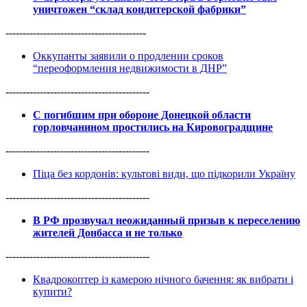
уничтожен “склад кондитерской фабрики”
-----------------------------------------
Оккупанты заявили о продлении сроков
“переоформления недвижимости в ДНР”
------------------------------------------
С погибшим при обороне Донецкой области
горловчанином простились на Кировоградщине
------------------------------------------
Піца без кордонів: культові види, що підкорили Україну
------------------------------------------
В РФ прозвучал неожиданный призыв к переселению
жителей Донбасса и не только
------------------------------------------
Квадрокоптер із камерою нічного бачення: як вибрати і
купити?