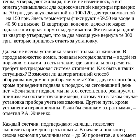
тепла, утверждают жильцы, почти не изменилось, а вот
оплата уменьшилась: для однокомнатной квартиры примерно
на 70 грн., для двухкомнатной на 100-120, для трехкомнатной
– на 150 грн. Здесь термометры фиксируют +59,50 на входе и
+40,50 на выходе. В квартирах, конечно, далеко не жарко,
однако санитарная норма выдерживается. Жительница одной
из квартир утверждает, что за два месяца уже вернула те 300
грн., которые пришлось отдать за установку.
Далеко не всегда установка зависит только от жильцов. В
городе множество домов, подвалы которых залиты – водой из
порывов, стоками, а есть и такие, где капитального ремонта
требует внутридомовая система отопления. Как быть в таких
ситуациях? Возможен ли альтернативный способ
оборудования домов приборами учета? Увы, других способов,
кроме приведения подвала в порядок, на сегодняшний день
нет. «Если залит подвал, мы на это, естественно, реагируем и
принимаем соответствующие меры, потому что в таком случае
установка прибора учета невозможна. Другие пути, кроме
устранения первопричины, были бы слишком затратными», –
отметил Р.А. Живенко.
Каждый счетчик, подтверждают жильцы, позволяет
экономить примерно треть оплаты. В начале и под конец
сезона экономия увеличивается – до 50 процентов, а в момент