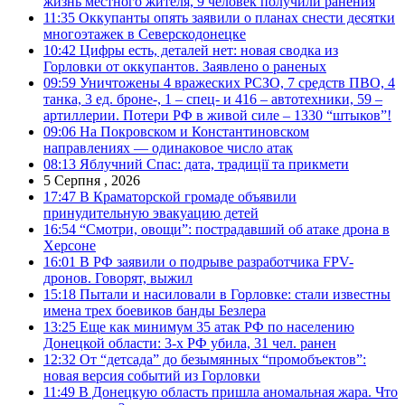
жизнь местного жителя, 9 человек получили ранения
11:35
Оккупанты опять заявили о планах снести десятки
многоэтажек в Северскодонецке
10:42
Цифры есть, деталей нет: новая сводка из
Горловки от оккупантов. Заявлено о раненых
09:59
Уничтожены 4 вражеских РСЗО, 7 средств ПВО, 4
танка, 3 ед. броне-, 1 – спец- и 416 – автотехники, 59 –
артиллерии. Потери РФ в живой силе – 1330 “штыков”!
09:06
На Покровском и Константиновском
направлениях — одинаковое число атак
08:13
Яблучний Спас: дата, традиції та прикмети
5 Серпня , 2026
17:47
В Краматорской громаде объявили
принудительную эвакуацию детей
16:54
“Смотри, овощи”: пострадавший об атаке дрона в
Херсоне
16:01
В РФ заявили о подрыве разработчика FPV-
дронов. Говорят, выжил
15:18
Пытали и насиловали в Горловке: стали известны
имена трех боевиков банды Безлера
13:25
Еще как минимум 35 атак РФ по населению
Донецкой области: 3-х РФ убила, 31 чел. ранен
12:32
От “детсада” до безымянных “промобъектов”:
новая версия событий из Горловки
11:49
В Донецкую область пришла аномальная жара. Что