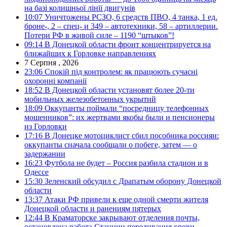
на базі колишньої лінії двигунів
10:07
Уничтожены РСЗО, 6 средств ПВО, 4 танка, 1 ед.
броне-, 2 – спец- и 349 – автотехники, 58 – артиллерии.
Потери РФ в живой силе – 1190 “штыков”!
09:14
В Донецкой области фронт концентрируется на
ближайших к Горловке направлениях
7 Серпня , 2026
23:06
Спокій під контролем: як працюють сучасні
охоронні компанії
18:52
В Донецкой области установят более 20-ти
мобильных железобетонных укрытий
18:09
Оккупанты поймали “посредницу телефонных
мошенников”: их жертвами якобы были и пенсионеры
из Горловки
17:16
В Донецке мотоциклист сбил пособника россиян:
оккупанты сначала сообщали о побеге, затем — о
задержании
16:23
Футбола не будет – Россия разбила стадион и в
Одессе
15:30
Зеленский обсудил с Драпатым оборону Донецкой
области
13:37
Атаки РФ привели к еще одной смерти жителя
Донецкой области и ранениям пятерых
12:44
В Краматорске закрывают отделения почты,
остановлена работа Станции переливания крови