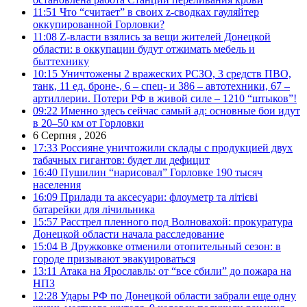
11:51
Что “считает” в своих z-сводках гауляйтер
оккупированной Горловки?
11:08
Z-власти взялись за вещи жителей Донецкой
области: в оккупации будут отжимать мебель и
быттехнику
10:15
Уничтожены 2 вражеских РСЗО, 3 средств ПВО,
танк, 11 ед. броне-, 6 – спец- и 386 – автотехники, 67 –
артиллерии. Потери РФ в живой силе – 1210 “штыков”!
09:22
Именно здесь сейчас самый ад: основные бои идут
в 20–50 км от Горловки
6 Серпня , 2026
17:33
Россияне уничтожили склады с продукцией двух
табачных гигантов: будет ли дефицит
16:40
Пушилин “нарисовал” Горловке 190 тысяч
населения
16:09
Прилади та аксесуари: флоуметр та літієві
батарейки для лічильника
15:57
Расстрел пленного под Волновахой: прокуратура
Донецкой области начала расследование
15:04
В Дружковке отменили отопительный сезон: в
городе призывают эвакуироваться
13:11
Атака на Ярославль: от “все сбили” до пожара на
НПЗ
12:28
Удары РФ по Донецкой области забрали еще одну