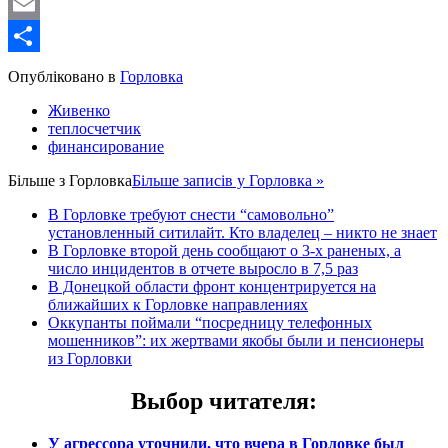
WordPress
Email
Share
Опубліковано в
Горловка
Живенко
теплосчетчик
финансирование
Більше з
Горловка
Більше записів у Горловка »
В Горловке требуют снести “самовольно”
установленный ситилайт. Кто владелец – никто не знает
В Горловке второй день сообщают о 3-х раненых, а
число инцидентов в отчете выросло в 7,5 раз
В Донецкой области фронт концентрируется на
ближайших к Горловке направлениях
Оккупанты поймали “посредницу телефонных
мошенников”: их жертвами якобы были и пенсионеры
из Горловки
Выбор читателя
:
У агрессора уточнили, что вчера в Горловке был