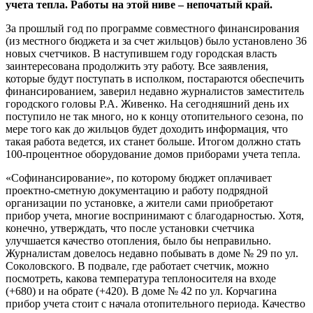
учета тепла. Работы на этой ниве – непочатый край.
За прошлый год по программе совместного финансирования
(из местного бюджета и за счет жильцов) было установлено 36
новых счетчиков. В наступившем году городская власть
заинтересована продолжить эту работу. Все заявления,
которые будут поступать в исполком, постараются обеспечить
финансированием, заверил недавно журналистов заместитель
городского головы Р.А. Живенко. На сегодняшний день их
поступило не так много, но к концу отопительного сезона, по
мере того как до жильцов будет доходить информация, что
такая работа ведется, их станет больше. Итогом должно стать
100-процентное оборудование домов приборами учета тепла.
«Софинансирование», по которому бюджет оплачивает
проектно-сметную документацию и работу подрядной
организации по установке, а жители сами приобретают
прибор учета, многие воспринимают с благодарностью. Хотя,
конечно, утверждать, что после установки счетчика
улучшается качество отопления, было бы неправильно.
Журналистам довелось недавно побывать в доме № 29 по ул.
Соколовского. В подвале, где работает счетчик, можно
посмотреть, какова температура теплоносителя на входе
(+680) и на обрате (+420). В доме № 42 по ул. Корчагина
прибор учета стоит с начала отопительного периода. Качество