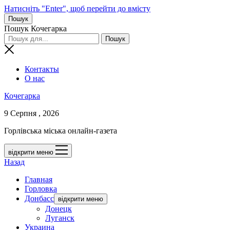
Натисніть "Enter", щоб перейти до вмісту
Пошук
Пошук Кочегарка
Контакты
О нас
Кочегарка
9 Серпня , 2026
Горлівська міська онлайн-газета
відкрити меню
Назад
Главная
Горловка
Донбасс
відкрити меню
Донецк
Луганск
Украина