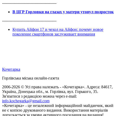
------------------------------------------
В ЦГР Горловки на глазах у матери утонул подросток
------------------------------------------
Купить Айфон 17 и чехол на Айфон: почему новое
поколение смартфонов заслуживает внимания
Кочегарка
Горлівська міська онлайн-газета
2006-2026 © Усі права належать - «Кочегарка». Адреса: 84617,
Україна, Донецька обл., м. Горлівка, вул. Горького, 35.
Зв'язатися з редакцією можна через e-mail:
info.kochegarka@gmail.com
«Кочегарка» - це незалежний інформаційний майданчик, який
не є копією друкованого видання. Використання матеріалів
допускається за умови активного посилання на видання!