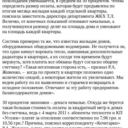
похолодания уменьшается, в среднем на 30 процентов. Чтобы
определить размер оплаты, которая будет предъявлена по
итогам месяца жильцам каждой отдельной квартиры,
пояснила заместитель директора департамента ЖКХ Т.Л.
Величко, от конечных показаний отнимают начальные, а
получившуюся разницу делят на площадь дома и умножают
на площадь каждой квартиры.
Система примерно та же, что известна жильцам домов,
оборудованных общедомовыми водомерами. Не получится ли,
что одни начнут воровать тепло, навешивая дополнительные
радиаторы в квартирах, а их соседи тем временем будут
мерзнуть, хотя платить все обязаны будут согласно общему
счетчику? «Такая негативная сторона есть, – признал Р.А.
Живенко, – когда по проекту в квартире положено одно
количество секций, а некоторые жители их увеличивают. Мы
ведем работу по их выявлению и стараемся возвращать в
исходное положение. Отвечают за эту работу предприятия-
балансодержатели домов».
30 процентов экономии – деньги немалые. Откуда же берется
такая большая стоимость оплаты за квадратный метр в домах
без счетчика, ведь с 4 марта 2011 г. абоненты теплосети и КП
«Уголек» платят за отопление соответственно по 7,96 грн. и
10,56 грн.? Причина, пояснил корреспонденту «Кочегарки»