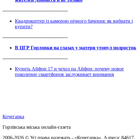
------------------------------------------
Квадрокоптер із камерою нічного бачення: як вибрати і
купити?
------------------------------------------
В ЦГР Горловки на глазах у матери утонул подросток
------------------------------------------
Купить Айфон 17 и чехол на Айфон: почему новое
поколение смартфонов заслуживает внимания
Кочегарка
Горлівська міська онлайн-газета
2006-2026 © Усі права належать - «Кочегарка». Адреса: 84617,