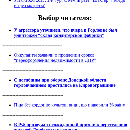
УПЛ-2026/2027. 2-й тур: С кем играет “Шахтер”? Когда
и где смотреть?
Выбор читателя
:
У агрессора уточнили, что вчера в Горловке был
уничтожен “склад кондитерской фабрики”
-----------------------------------------
Оккупанты заявили о продлении сроков
“переоформления недвижимости в ДНР”
------------------------------------------
С погибшим при обороне Донецкой области
горловчанином простились на Кировоградщине
------------------------------------------
Піца без кордонів: культові види, що підкорили Україну
------------------------------------------
В РФ прозвучал неожиданный призыв к переселению
жителей Донбасса и не только