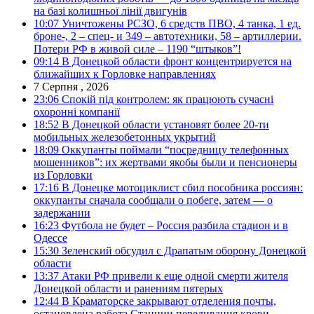
на базі колишньої лінії двигунів
10:07
Уничтожены РСЗО, 6 средств ПВО, 4 танка, 1 ед.
броне-, 2 – спец- и 349 – автотехники, 58 – артиллерии.
Потери РФ в живой силе – 1190 “штыков”!
09:14
В Донецкой области фронт концентрируется на
ближайших к Горловке направлениях
7 Серпня , 2026
23:06
Спокій під контролем: як працюють сучасні
охоронні компанії
18:52
В Донецкой области установят более 20-ти
мобильных железобетонных укрытий
18:09
Оккупанты поймали “посредницу телефонных
мошенников”: их жертвами якобы были и пенсионеры
из Горловки
17:16
В Донецке мотоциклист сбил пособника россиян:
оккупанты сначала сообщали о побеге, затем — о
задержании
16:23
Футбола не будет – Россия разбила стадион и в
Одессе
15:30
Зеленский обсудил с Драпатым оборону Донецкой
области
13:37
Атаки РФ привели к еще одной смерти жителя
Донецкой области и ранениям пятерых
12:44
В Краматорске закрывают отделения почты,
остановлена работа Станции переливания крови