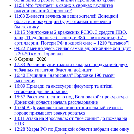
11:51
Что “считает” в своих z-сводках гауляйтер
оккупированной Горловки?
11:08
Z-власти взялись за вещи жителей Донецкой
области: в оккупации будут отжимать мебель и
быттехнику
10:15
Уничтожены 2 вражеских РСЗО, 3 средств ПВО,
танк, 11 ед. броне-, 6 – спец- и 386 – автотехники, 67 –
артиллерии. Потери РФ в живой силе – 1210 “штыков”!
09:22
Именно здесь сейчас самый ад: основные бои идут
в 20–50 км от Горловки
6 Серпня , 2026
17:33
Россияне уничтожили склады с продукцией двух
табачных гигантов: будет ли дефицит
16:40
Пушилин “нарисовал” Горловке 190 тысяч
населения
16:09
Прилади та аксесуари: флоуметр та літієві
батарейки для лічильника
15:57
Расстрел пленного под Волновахой: прокуратура
Донецкой области начала расследование
15:04
В Дружковке отменили отопительный сезон: в
городе призывают эвакуироваться
13:11
Атака на Ярославль: от “все сбили” до пожара на
НПЗ
12:28
Удары РФ по Донецкой области забрали еще одну