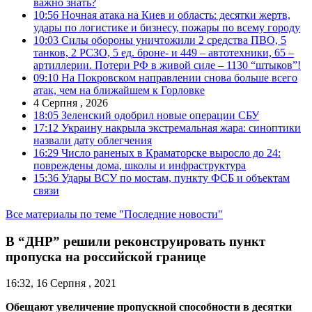
важно знать?
10:56
Ночная атака на Киев и область: десятки жертв,
удары по логистике и бизнесу, пожары по всему городу
10:03
Силы обороны уничтожили 2 средства ПВО, 5
танков, 2 РСЗО, 5 ед. броне- и 449 – автотехники, 65 –
артиллерии. Потери РФ в живой силе – 1130 “штыков”!
09:10
На Покровском направлении снова больше всего
атак, чем на ближайшем к Горловке
4 Серпня , 2026
18:05
Зеленский одобрил новые операции СБУ
17:12
Украину накрыла экстремальная жара: синоптики
назвали дату облегчения
16:29
Число раненых в Краматорске выросло до 24:
повреждены дома, школы и инфраструктура
15:36
Удары ВСУ по мостам, пункту ФСБ и объектам
связи
Все материалы по теме "Последние новости"
В “ДНР” решили реконструировать пункт
пропуска на российской границе
16:32, 16 Серпня , 2021
Обещают увеличение пропускной способности в десятки