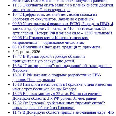
жизнь местного жителя, 9 человек получили ранения
11:35
Оккупанты опять заявили о планах снести десятки
многоэтажек в Северскодонецке
10:42
Цифры есть, деталей нет: новая сводка из
Горловки от оккупантов. Заявлено о раненых
09:59
Уничтожены 4 вражеских РСЗО, 7 средств ПВО, 4
танка, 3 ед. броне-, 1 – спец- и 416 – автотехники, 59 –
артиллерии. Потери РФ в живой силе – 1330 “штыков”!
09:06
На Покровском и Константиновском
направлениях — одинаковое число атак
08:13
Яблучний Спас: дата, традиції та прикмети
5 Серпня , 2026
17:47
В Краматорской громаде объявили
принудительную эвакуацию детей
16:54
“Смотри, овощи”: пострадавший об атаке дрона в
Херсоне
16:01
В РФ заявили о подрыве разработчика FPV-
дронов. Говорят, выжил
15:18
Пытали и насиловали в Горловке: стали известны
имена трех боевиков банды Безлера
13:25
Еще как минимум 35 атак РФ по населению
Донецкой области: 3-х РФ убила, 31 чел. ранен
12:32
От “детсада” до безымянных “промобъектов”:
новая версия событий из Горловки
11:49
В Донецкую область пришла аномальная жара. Что