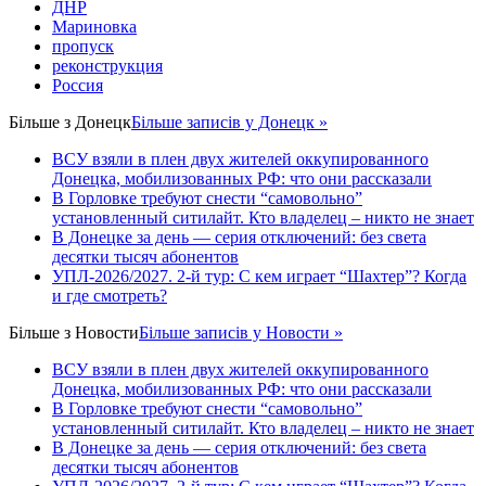
ДНР
Мариновка
пропуск
реконструкция
Россия
Більше з
Донецк
Більше записів у Донецк »
ВСУ взяли в плен двух жителей оккупированного
Донецка, мобилизованных РФ: что они рассказали
В Горловке требуют снести “самовольно”
установленный ситилайт. Кто владелец – никто не знает
В Донецке за день — серия отключений: без света
десятки тысяч абонентов
УПЛ-2026/2027. 2-й тур: С кем играет “Шахтер”? Когда
и где смотреть?
Більше з
Новости
Більше записів у Новости »
ВСУ взяли в плен двух жителей оккупированного
Донецка, мобилизованных РФ: что они рассказали
В Горловке требуют снести “самовольно”
установленный ситилайт. Кто владелец – никто не знает
В Донецке за день — серия отключений: без света
десятки тысяч абонентов