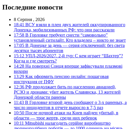
Последние новости
8 Серпня , 2026
18:41
ВСУ взяли в плен двух жителей оккупированного
Донецка, мобилизованных РФ: что они рассказали
17:58
В Горловке требуют снести “самовольно”
установленный ситилайт. Кто владелец – никто не знает
17:05
В Донецке за день — серия отключений: без света
десятки тысяч абонентов
15:12
УПЛ-2026/2027. 2-й тур: С кем играет “Шахтер”?
Когда и где смотреть?
14:28
На поверхні Сонця вперше зафіксували плазмові
вихори
13:29
Как оформить пенсию онлайн: пошаговая
инструкция от ПФУ
12:36
РФ продолжает бить по населению авиацией,
РСЗО и дронами: убит житель Славянска, 13 жителей
Донецкой области ранены
11:43
В Горловке второй день сообщают о 3-х раненых, а
число инцидентов в отчете выросло в 7,5 раз
10:50
После ночной атаки на Киев найден убитый, в
области — трое жертв, среди них ребенок
10:11
Mitsubishi налагодить серійне виробництво
людиноподібних роботів — до 1000 одиниць на місяць