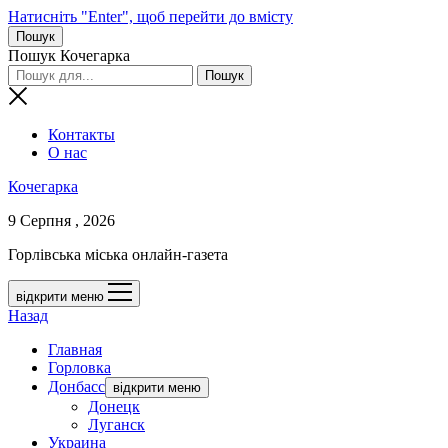
Натисніть "Enter", щоб перейти до вмісту
Пошук
Пошук Кочегарка
Контакты
О нас
Кочегарка
9 Серпня , 2026
Горлівська міська онлайн-газета
відкрити меню
Назад
Главная
Горловка
Донбасс
відкрити меню
Донецк
Луганск
Украина