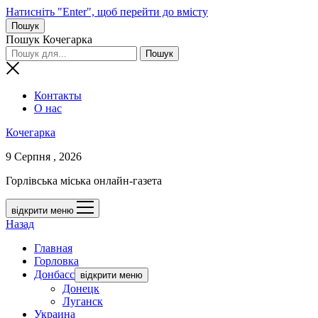
Натисніть "Enter", щоб перейти до вмісту
Пошук
Пошук Кочегарка
Контакты
О нас
Кочегарка
9 Серпня , 2026
Горлівська міська онлайн-газета
відкрити меню
Назад
Главная
Горловка
Донбасс
відкрити меню
Донецк
Луганск
Украина