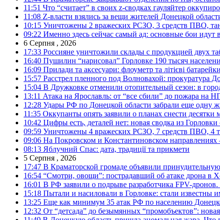
11:51
Что “считает” в своих z-сводках гауляйтер оккупи
11:08
Z-власти взялись за вещи жителей Донецкой област
10:15
Уничтожены 2 вражеских РСЗО, 3 средств ПВО, танк,
09:22
Именно здесь сейчас самый ад: основные бои идут 
6 Серпня , 2026
17:33
Россияне уничтожили склады с продукцией двух та
16:40
Пушилин “нарисовал” Горловке 190 тысяч населен
16:09
Прилади та аксесуари: флоуметр та літієві батарейк
15:57
Расстрел пленного под Волновахой: прокуратура До
15:04
В Дружковке отменили отопительный сезон: в горо
13:11
Атака на Ярославль: от “все сбили” до пожара на Н
12:28
Удары РФ по Донецкой области забрали еще одну ж
11:35
Оккупанты опять заявили о планах снести десятки 
10:42
Цифры есть, деталей нет: новая сводка из Горловки
09:59
Уничтожены 4 вражеских РСЗО, 7 средств ПВО, 4 тан
09:06
На Покровском и Константиновском направлениях 
08:13
Яблучний Спас: дата, традиції та прикмети
5 Серпня , 2026
17:47
В Краматорской громаде объявили принудительную
16:54
“Смотри, овощи”: пострадавший об атаке дрона в Х
16:01
В РФ заявили о подрыве разработчика FPV-дронов.
15:18
Пытали и насиловали в Горловке: стали известны и
13:25
Еще как минимум 35 атак РФ по населению Донецкой
12:32
От “детсада” до безымянных “промобъектов”: новая
11:49
В Донецкую область пришла аномальная жара. Что 