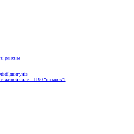
ти ранены
інії двигунів
Ф в живой силе – 1190 “штыков”!