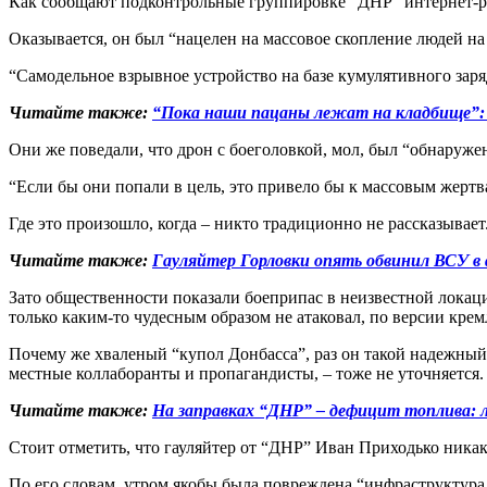
Как сообщают подконтрольные группировке “ДНР” интернет-ре
Оказывается, он был “нацелен на массовое скопление людей на
“Самодельное взрывное устройство на базе кумулятивного за
Читайте также:
“Пока наши пацаны лежат на кладбище”: 
Они же поведали, что дрон с боеголовкой, мол, был “обнаружен
“Если бы они попали в цель, это привело бы к массовым жертв
Где это произошло, когда – никто традиционно не рассказывает
Читайте также:
Гауляйтер Горловки опять обвинил ВСУ в 
Зато общественности показали боеприпас в неизвестной локации
только каким-то чудесным образом не атаковал, по версии кре
Почему же хваленый “купол Донбасса”, раз он такой надежный
местные коллаборанты и пропагандисты, – тоже не уточняется
Читайте также:
На заправках “ДНР” – дефицит топлива: 
Стоит отметить, что гауляйтер от “ДНР” Иван Приходько никак
По его словам, утром якобы была повреждена “инфраструктур