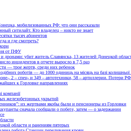
онецка, мобилизованных РФ: что они рассказали
нный ситилайт. Кто владелец – никто не знает
есятки тысяч абонентов
гда и где смотреть?
хори
ция от ПФУ
и дронами: убит житель Славянска, 13 жителей Донецкой облас
число инцидентов в отчете выросло в 7,5 раз
сти — трое жертв, среди них ребенок
дібних роботів — до 1000 одиниць на місяць на базі колишньої л
оне-, 2 – спец- и 349 – автотехники, 58 – артиллерии. Потери Р
ижайших к Горловке направлениях
і компанії
ьных железобетонных укрытий
нников”: их жертвами якобы были и пенсионеры из Горловки
ккупанты сначала сообщали о побеге, затем — о задержании
ссе
области
цкой области и ранениям пятерых
влена работа Станции переливания крови