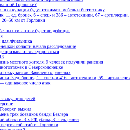
рованной Горловки?
и: в оккупации будут отжимать мебель и быттехнику
 11 ед. броне-, 6 – спец- и 386 – автотехники, 67 – артиллерии
в 20–50 км от Горловки
бачных гигантов: будет ли дефицит
ия
и для лічильника
нецкой области начала расследование
де призывают эвакуироваться
ПЗ
изнь местного жителя, 9 человек получили ранения
многоэтажек в Северскодонецке
 от оккупантов. Заявлено о раненых
ка, 3 ед. броне-, 1 – спец- и 416 – автотехники, 59 – артиллер
— одинаковое число атак
 эвакуацию детей
ерсоне
 Говорят, выжил
мена трех боевиков банды Безлера
 области: 3-х РФ убила, 31 чел. ранен
 версия событий из Горловки
важно знать?