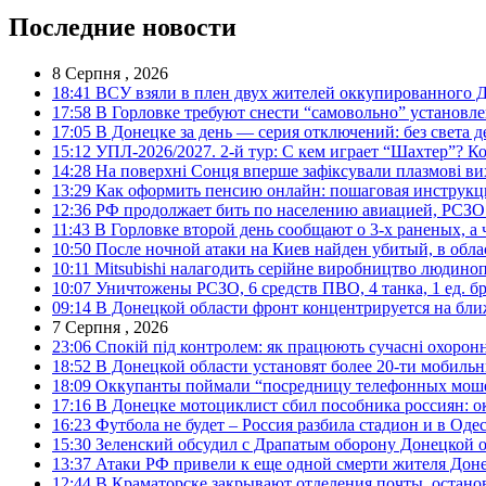
Последние новости
8 Серпня , 2026
18:41
ВСУ взяли в плен двух жителей оккупированного Д
17:58
В Горловке требуют снести “самовольно” установле
17:05
В Донецке за день — серия отключений: без света д
15:12
УПЛ-2026/2027. 2-й тур: С кем играет “Шахтер”? Ко
14:28
На поверхні Сонця вперше зафіксували плазмові ви
13:29
Как оформить пенсию онлайн: пошаговая инструк
12:36
РФ продолжает бить по населению авиацией, РСЗО 
11:43
В Горловке второй день сообщают о 3-х раненых, а 
10:50
После ночной атаки на Киев найден убитый, в обла
10:11
Mitsubishi налагодить серійне виробництво людинопо
10:07
Уничтожены РСЗО, 6 средств ПВО, 4 танка, 1 ед. бр
09:14
В Донецкой области фронт концентрируется на бл
7 Серпня , 2026
23:06
Спокій під контролем: як працюють сучасні охоронн
18:52
В Донецкой области установят более 20-ти мобил
18:09
Оккупанты поймали “посредницу телефонных моше
17:16
В Донецке мотоциклист сбил пособника россиян: о
16:23
Футбола не будет – Россия разбила стадион и в Оде
15:30
Зеленский обсудил с Драпатым оборону Донецкой 
13:37
Атаки РФ привели к еще одной смерти жителя Доне
12:44
В Краматорске закрывают отделения почты, остано