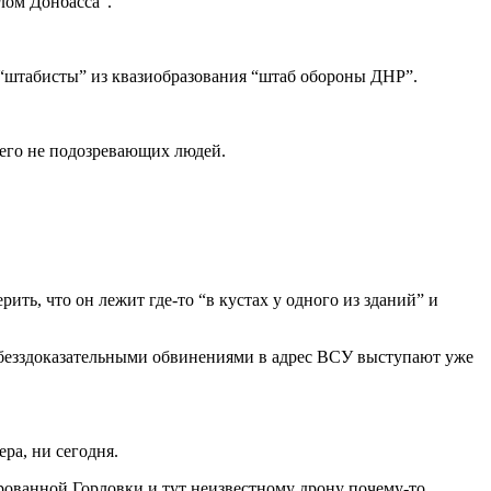
лом Донбасса”.
“штабисты” из квазиобразования “штаб обороны ДНР”.
ичего не подозревающих людей.
ть, что он лежит где-то “в кустах у одного из зданий” и
с безздоказательными обвинениями в адрес ВСУ выступают уже
ра, ни сегодня.
ованной Горловки и тут неизвестному дрону почему-то