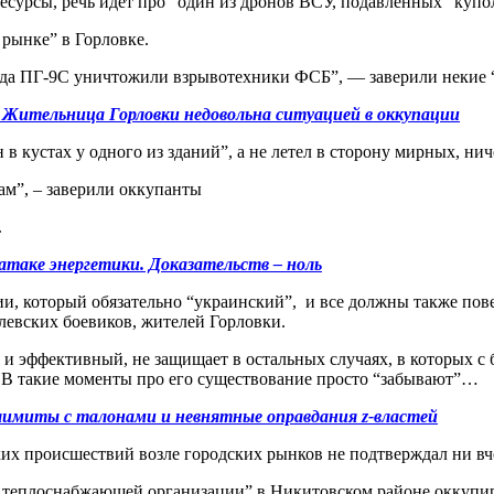
сурсы, речь идет про “один из дронов ВСУ, подавленных “купо
 рынке” в Горловке.
ряда ПГ-9С уничтожили взрывотехники ФСБ”, — заверили некие 
Жительница Горловки недовольна ситуацией в оккупации
 в кустах у одного из зданий”, а не летел в сторону мирных, н
ам”, – заверили оккупанты
.
атаке энергетики. Доказательств – ноль
, который обязательно “украинский”, и все должны также повери
млевских боевиков, жителей Горловки.
 и эффективный, не защищает в остальных случаях, в которых 
. В такие моменты про его существование просто “забывают”…
лимиты с талонами и невнятные оправдания z-властей
их происшествий возле городских рынков не подтверждал ни вче
а теплоснабжающей организации” в Никитовском районе оккупир