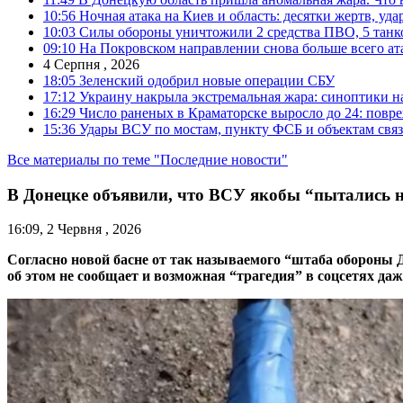
10:56
Ночная атака на Киев и область: десятки жертв, уд
10:03
Силы обороны уничтожили 2 средства ПВО, 5 танков
09:10
На Покровском направлении снова больше всего ат
4 Серпня , 2026
18:05
Зеленский одобрил новые операции СБУ
17:12
Украину накрыла экстремальная жара: синоптики н
16:29
Число раненых в Краматорске выросло до 24: повр
15:36
Удары ВСУ по мостам, пункту ФСБ и объектам свя
Все материалы по теме "Последние новости"
В Донецке объявили, что ВСУ якобы “пытались н
16:09, 2 Червня , 2026
Согласно новой басне от так называемого “штаба обороны 
об этом не сообщает и возможная “трагедия” в соцсетях да