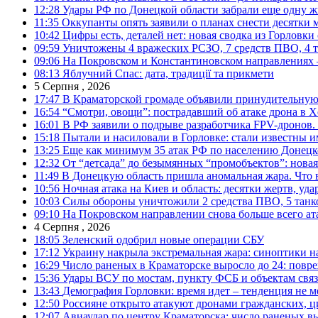
12:28
Удары РФ по Донецкой области забрали еще одну ж
11:35
Оккупанты опять заявили о планах снести десятки 
10:42
Цифры есть, деталей нет: новая сводка из Горловки
09:59
Уничтожены 4 вражеских РСЗО, 7 средств ПВО, 4 тан
09:06
На Покровском и Константиновском направлениях 
08:13
Яблучний Спас: дата, традиції та прикмети
5 Серпня , 2026
17:47
В Краматорской громаде объявили принудительную
16:54
“Смотри, овощи”: пострадавший об атаке дрона в Х
16:01
В РФ заявили о подрыве разработчика FPV-дронов.
15:18
Пытали и насиловали в Горловке: стали известны и
13:25
Еще как минимум 35 атак РФ по населению Донецкой
12:32
От “детсада” до безымянных “промобъектов”: новая
11:49
В Донецкую область пришла аномальная жара. Что 
10:56
Ночная атака на Киев и область: десятки жертв, уд
10:03
Силы обороны уничтожили 2 средства ПВО, 5 танков
09:10
На Покровском направлении снова больше всего ат
4 Серпня , 2026
18:05
Зеленский одобрил новые операции СБУ
17:12
Украину накрыла экстремальная жара: синоптики н
16:29
Число раненых в Краматорске выросло до 24: повр
15:36
Удары ВСУ по мостам, пункту ФСБ и объектам свя
13:43
Демография Горловки: время идет – тенденция не м
12:50
Россияне открыто атакуют дронами гражданских, ц
12:07
Авиаудар по центру Краматорска: число раненых вы