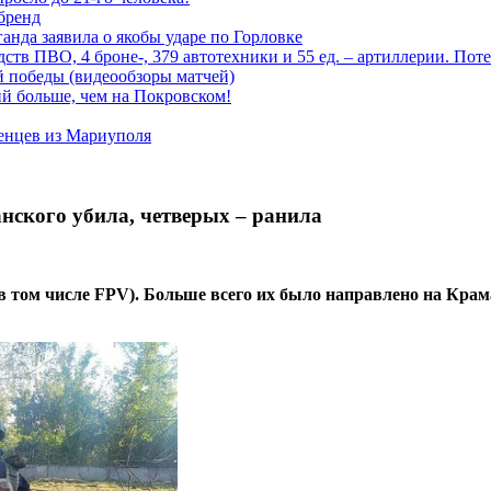
 бренд
анда заявила о якобы ударе по Горловке
тв ПВО, 4 броне-, 379 автотехники и 55 ед. – артиллерии. Поте
ой победы (видеообзоры матчей)
й больше, чем на Покровском!
енцев из Мариуполя
нского убила, четверых – ранила
(в том числе FPV). Больше всего их было направлено на Кра