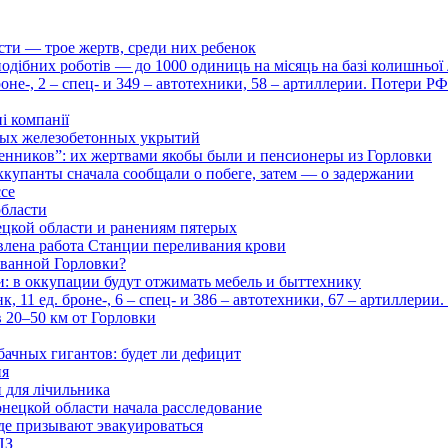
сти — трое жертв, среди них ребенок
дібних роботів — до 1000 одиниць на місяць на базі колишньої л
оне-, 2 – спец- и 349 – автотехники, 58 – артиллерии. Потери Р
і компанії
ьных железобетонных укрытий
нников”: их жертвами якобы были и пенсионеры из Горловки
ккупанты сначала сообщали о побеге, затем — о задержании
ссе
области
цкой области и ранениям пятерых
влена работа Станции переливания крови
рованной Горловки?
и: в оккупации будут отжимать мебель и быттехнику
 11 ед. броне-, 6 – спец- и 386 – автотехники, 67 – артиллерии
в 20–50 км от Горловки
бачных гигантов: будет ли дефицит
ия
и для лічильника
нецкой области начала расследование
де призывают эвакуироваться
ПЗ