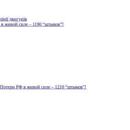
інії двигунів
Ф в живой силе – 1190 “штыков”!
. Потери РФ в живой силе – 1210 “штыков”!