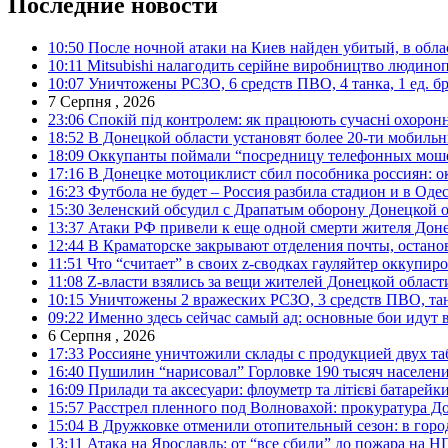
Последние новости
10:50
После ночной атаки на Киев найден убитый, в обла
10:11
Mitsubishi налагодить серійне виробництво людинопо
10:07
Уничтожены РСЗО, 6 средств ПВО, 4 танка, 1 ед. бр
7 Серпня , 2026
23:06
Спокій під контролем: як працюють сучасні охоронн
18:52
В Донецкой области установят более 20-ти мобил
18:09
Оккупанты поймали “посредницу телефонных моше
17:16
В Донецке мотоциклист сбил пособника россиян: о
16:23
Футбола не будет – Россия разбила стадион и в Оде
15:30
Зеленский обсудил с Драпатым оборону Донецкой 
13:37
Атаки РФ привели к еще одной смерти жителя Доне
12:44
В Краматорске закрывают отделения почты, остано
11:51
Что “считает” в своих z-сводках гауляйтер оккупи
11:08
Z-власти взялись за вещи жителей Донецкой област
10:15
Уничтожены 2 вражеских РСЗО, 3 средств ПВО, танк,
09:22
Именно здесь сейчас самый ад: основные бои идут 
6 Серпня , 2026
17:33
Россияне уничтожили склады с продукцией двух та
16:40
Пушилин “нарисовал” Горловке 190 тысяч населен
16:09
Прилади та аксесуари: флоуметр та літієві батарейк
15:57
Расстрел пленного под Волновахой: прокуратура До
15:04
В Дружковке отменили отопительный сезон: в горо
13:11
Атака на Ярославль: от “все сбили” до пожара на Н