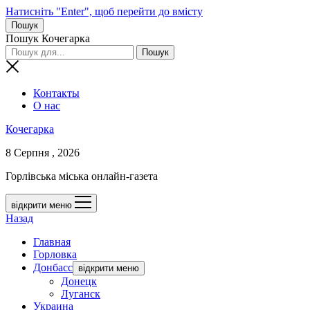
Натисніть "Enter", щоб перейти до вмісту
Пошук
Пошук Кочегарка
Контакты
О нас
Кочегарка
8 Серпня , 2026
Горлівська міська онлайн-газета
відкрити меню
Назад
Главная
Горловка
Донбасс
відкрити меню
Донецк
Луганск
Украина