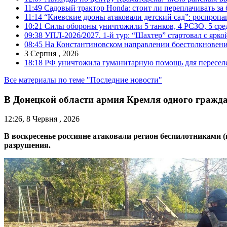
11:49
Садовый трактор Honda: стоит ли переплачивать за
11:14
“Киевские дроны атаковали детский сад”: роспропаг
10:21
Силы обороны уничтожили 5 танков, 4 РСЗО, 5 средс
09:38
УПЛ-2026/2027. 1-й тур: “Шахтер” стартовал с ярк
08:45
На Константиновском направлении боестолкновени
3 Серпня , 2026
18:18
РФ уничтожила гуманитарную помощь для пересел
Все материалы по теме "Последние новости"
В Донецкой области армия Кремля одного гражда
12:26, 8 Червня , 2026
В воскресенье россияне атаковали регион беспилотниками 
разрушения.