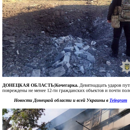
ДОНЕЦКАЯ ОБЛАСТЬ|Кочегарка.
Девятнадцать ударов пут
повреждены не менее 12-ти гражданских объектов и почти поло
Новости Донецкой области и всей Украины в
Telegram