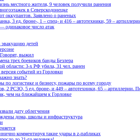
изнь местного жителя, 9 человек получили ранения
многоэтажек в Северскодонецке
 от оккупантов. Заявлено о раненых
ка, 3 ед. броне-, 1 – спец- и 416 – автотехники, 59 – артиллер
— одинаковое число атак
 эвакуацию детей
ерсоне
 Говорят, выжил
мена трех боевиков банды Безлера
 области: 3-х РФ убила, 31 чел. ранен
 версия событий из Горловки
важно знать?
ары по логистике и бизнесу, пожары по всему городу
, 2 РСЗО, 5 ед. броне- и 449 – автотехники, 65 – артиллерии. 
ак, чем на ближайшем к Горловке
азвали дату облегчения
еждены дома, школы и инфраструктура
зи
еняется
инично комментируя такие удары в z-пабликах
росло до 21-го человека!