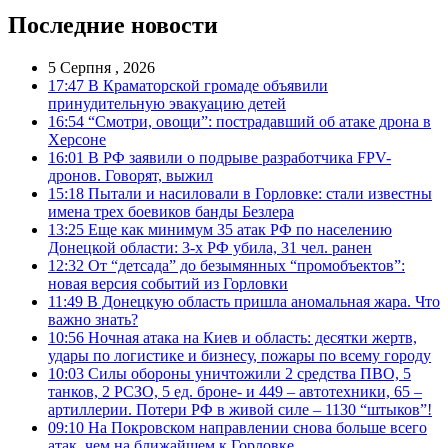
Последние новости
5 Серпня , 2026
17:47
В Краматорской громаде объявили
принудительную эвакуацию детей
16:54
“Смотри, овощи”: пострадавший об атаке дрона в
Херсоне
16:01
В РФ заявили о подрыве разработчика FPV-
дронов. Говорят, выжил
15:18
Пытали и насиловали в Горловке: стали известны
имена трех боевиков банды Безлера
13:25
Еще как минимум 35 атак РФ по населению
Донецкой области: 3-х РФ убила, 31 чел. ранен
12:32
От “детсада” до безымянных “промобъектов”:
новая версия событий из Горловки
11:49
В Донецкую область пришла аномальная жара. Что
важно знать?
10:56
Ночная атака на Киев и область: десятки жертв,
удары по логистике и бизнесу, пожары по всему городу
10:03
Силы обороны уничтожили 2 средства ПВО, 5
танков, 2 РСЗО, 5 ед. броне- и 449 – автотехники, 65 –
артиллерии. Потери РФ в живой силе – 1130 “штыков”!
09:10
На Покровском направлении снова больше всего
атак, чем на ближайшем к Горловке