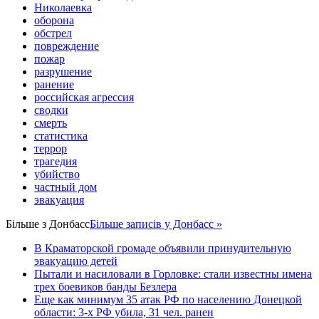
Николаевка
оборона
обстрел
повреждение
пожар
разрушение
ранение
российская агрессия
сводки
смерть
статистика
террор
трагедия
убийство
частный дом
эвакуация
Більше з
Донбасс
Більше записів у Донбасс »
В Краматорской громаде объявили принудительную
эвакуацию детей
Пытали и насиловали в Горловке: стали известны имена
трех боевиков банды Безлера
Еще как минимум 35 атак РФ по населению Донецкой
области: 3-х РФ убила, 31 чел. ранен