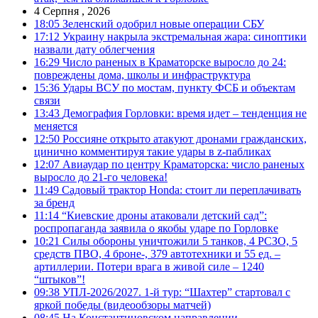
4 Серпня , 2026
18:05
Зеленский одобрил новые операции СБУ
17:12
Украину накрыла экстремальная жара: синоптики
назвали дату облегчения
16:29
Число раненых в Краматорске выросло до 24:
повреждены дома, школы и инфраструктура
15:36
Удары ВСУ по мостам, пункту ФСБ и объектам
связи
13:43
Демография Горловки: время идет – тенденция не
меняется
12:50
Россияне открыто атакуют дронами гражданских,
цинично комментируя такие удары в z-пабликах
12:07
Авиаудар по центру Краматорска: число раненых
выросло до 21-го человека!
11:49
Садовый трактор Honda: стоит ли переплачивать
за бренд
11:14
“Киевские дроны атаковали детский сад”:
роспропаганда заявила о якобы ударе по Горловке
10:21
Силы обороны уничтожили 5 танков, 4 РСЗО, 5
средств ПВО, 4 броне-, 379 автотехники и 55 ед. –
артиллерии. Потери врага в живой силе – 1240
“штыков”!
09:38
УПЛ-2026/2027. 1-й тур: “Шахтер” стартовал с
яркой победы (видеообзоры матчей)
08:45
На Константиновском направлении