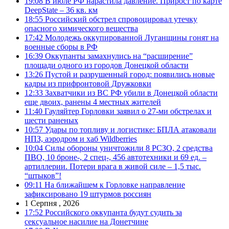
19:08
В июле РФ нарастила давление. Прирост по карте
DeepState – 36 кв. км
18:55
Российский обстрел спровоцировал утечку
опасного химического вещества
17:42
Молодежь оккупированной Луганщины гонят на
военные сборы в РФ
16:39
Оккупанты замахнулись на “расширение”
площади одного из городов Донецкой области
13:26
Пустой и разрушенный город: появились новые
кадры из прифронтовой Дружковки
12:33
Захватчики из ВС РФ убили в Донецкой области
еще двоих, ранены 4 местных жителей
11:40
Гауляйтер Горловки заявил о 27-ми обстрелах и
шести раненых
10:57
Удары по топливу и логистике: БПЛА атаковали
НПЗ, аэродром и хаб Wildberries
10:04
Силы обороны уничтожили 8 РСЗО, 2 средства
ПВО, 10 броне-, 2 спец-, 456 автотехники и 69 ед. –
артиллерии. Потери врага в живой силе – 1,5 тыс.
“штыков”!
09:11
На ближайшем к Горловке направление
зафиксировано 19 штурмов россиян
1 Серпня , 2026
17:52
Российского оккупанта будут судить за
сексуальное насилие на Донетчине