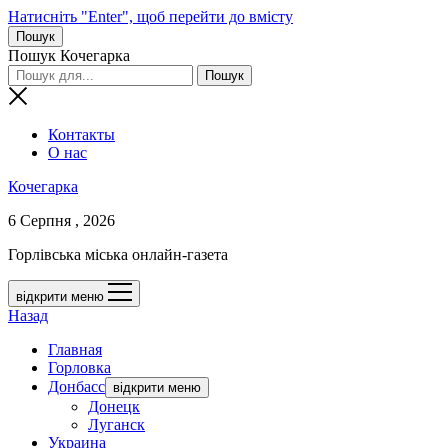
Натисніть "Enter", щоб перейти до вмісту
Пошук
Пошук Кочегарка
Контакты
О нас
Кочегарка
6 Серпня , 2026
Горлівська міська онлайн-газета
відкрити меню
Назад
Главная
Горловка
Донбасс
відкрити меню
Донецк
Луганск
Украина