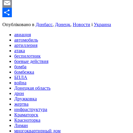
WordPress
Email
Share
Опубліковано в
Донбасс
,
Донецк
,
Новости
і
Украина
авиация
автомобиль
артиллерия
атака
беспилотник
боевые действия
бомба
бомбежка
БПЛА
война
Донецкая область
дрон
Дружковка
жертва
инфраструктура
Краматорск
Красноторка
Лиман
многоквартирный дом