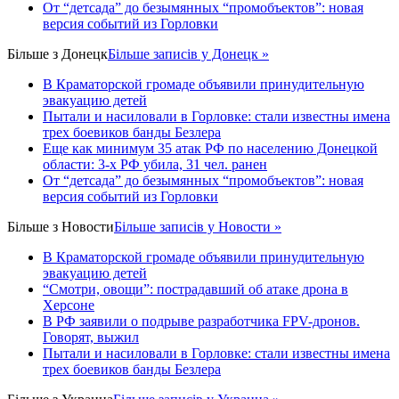
От “детсада” до безымянных “промобъектов”: новая
версия событий из Горловки
Більше з
Донецк
Більше записів у Донецк »
В Краматорской громаде объявили принудительную
эвакуацию детей
Пытали и насиловали в Горловке: стали известны имена
трех боевиков банды Безлера
Еще как минимум 35 атак РФ по населению Донецкой
области: 3-х РФ убила, 31 чел. ранен
От “детсада” до безымянных “промобъектов”: новая
версия событий из Горловки
Більше з
Новости
Більше записів у Новости »
В Краматорской громаде объявили принудительную
эвакуацию детей
“Смотри, овощи”: пострадавший об атаке дрона в
Херсоне
В РФ заявили о подрыве разработчика FPV-дронов.
Говорят, выжил
Пытали и насиловали в Горловке: стали известны имена
трех боевиков банды Безлера