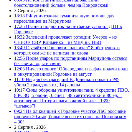
боестолкновений больше, чем на Покровском!
3 Серпня , 2026
18:18
РФ уничтожила гуманитарную помощь для
переселенцев из Мариуполя
17:25
Пьяный подросток на питбайке устроил ДТП в
Горловке
16:32
Зеленский продолжает ротации: Умеров – из
СНБО в СВР, Клименко – из МВД в СНБО
13:49
Гауляйтер Горловки “насчитал” 8 обстрелов, о
которых сам же не написал ни слова
12:56
После ударов по подстанциям Мариуполь остался
без света, воды и связи
12:03
Ничего нового! Обнародован график подачи воды
в оккупированной Горловке на август
11:10
Ни дня без трагедии! В Донецкой области РФ
убила 2 гражданских, 14 ранены
10:17
Силы обороны уничтожили танк, 4 средства ПВО,
8 РСЗО, 5 броне-, 6 спец-, 485 автотехники и 80 ед. –
артиллерии. Потери врага в живой силе – 1390
“штыков”!
09:24
На ближайшей к Горловке участке ЛБС россияне
провели 20 атак, больше всего их снова на Покровском
– 30!
2 Серпня , 2026