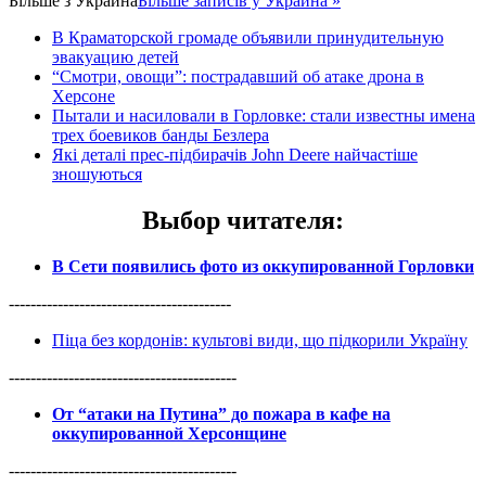
Більше з
Украина
Більше записів у Украина »
В Краматорской громаде объявили принудительную
эвакуацию детей
“Смотри, овощи”: пострадавший об атаке дрона в
Херсоне
Пытали и насиловали в Горловке: стали известны имена
трех боевиков банды Безлера
Які деталі прес-підбирачів John Deere найчастіше
зношуються
Выбор читателя
:
В Сети появились фото из оккупированной Горловки
-----------------------------------------
Піца без кордонів: культові види, що підкорили Україну
------------------------------------------
От “атаки на Путина” до пожара в кафе на
оккупированной Херсонщине
------------------------------------------