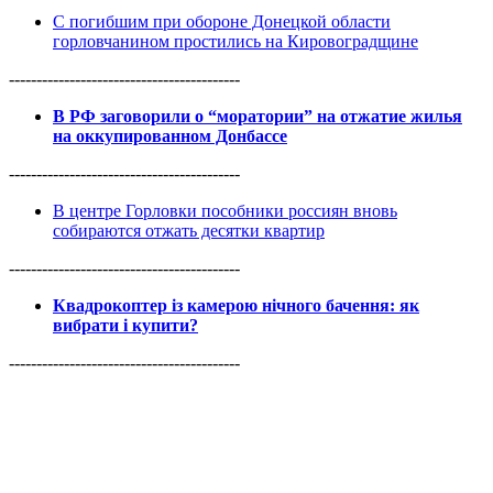
С погибшим при обороне Донецкой области
горловчанином простились на Кировоградщине
------------------------------------------
В РФ заговорили о “моратории” на отжатие жилья
на оккупированном Донбассе
------------------------------------------
В центре Горловки пособники россиян вновь
собираются отжать десятки квартир
------------------------------------------
Квадрокоптер із камерою нічного бачення: як
вибрати і купити?
------------------------------------------