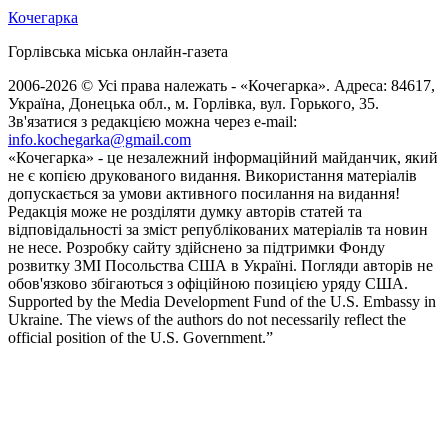
Кочегарка
Горлівська міська онлайн-газета
2006-2026 © Усі права належать - «Кочегарка». Адреса: 84617,
Україна, Донецька обл., м. Горлівка, вул. Горького, 35.
Зв'язатися з редакцією можна через e-mail:
info.kochegarka@gmail.com
«Кочегарка» - це незалежний інформаційний майданчик, який
не є копією друкованого видання. Використання матеріалів
допускається за умови активного посилання на видання!
Редакція може не розділяти думку авторів статей та
відповідальності за зміст републікованих матеріалів та новин
не несе. Розробку сайту здійснено за підтримки Фонду
розвитку ЗМІ Посольства США в Україні. Погляди авторів не
обов'язково збігаються з офіційною позицією уряду США.
Supported by the Media Development Fund of the U.S. Embassy in
Ukraine. The views of the authors do not necessarily reflect the
official position of the U.S. Government.”