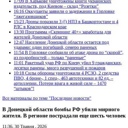
17:09
В Харькове уничтожены книги украинских
издательств, под Киевом – склад “Розетки”
16:16
Оккупанты заявили о задержании в Горловке
“лжегазовщиков”
15:23
Дроны поразили 3 (!) НПЗ в Башкортостане и 4
РЛС в Краснодарском крае
13:30
Программа «Скрининг 40+» заработала для
жителей Донецкой области
12:47
Население Донецкой области остается под
ударами: один погибший, семеро раненых
11:54
В Горловке сообщили об атаке дрона по “скорой”,
из подробностей – только “раненые”
11:01
Ракетный удар РФ по Киеву убил 9 гражданских,
десятки ранены, много разрушений и пожаров
10:18
Силы обороны уничтожили 4 РСЗО, 2 средства
ПВО, 4 броне-, 1 спец-, 463 автотехники и 82 ед. –
артиллерии. Потери врага в живой силе – 1470
“штыков”!
Все материалы по теме "Последние новости"
В Донецкой области бомбы РФ убили мирного
жителя. В регионе пострадали еще шесть человек
11:36, 30 Травня , 2026