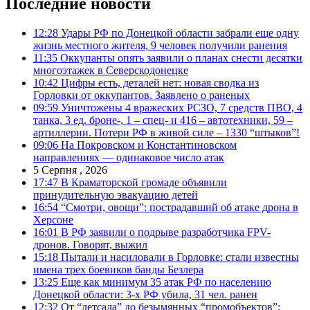
Последние новости
12:28
Удары РФ по Донецкой области забрали еще одну
жизнь местного жителя, 9 человек получили ранения
11:35
Оккупанты опять заявили о планах снести десятки
многоэтажек в Северскодонецке
10:42
Цифры есть, деталей нет: новая сводка из
Горловки от оккупантов. Заявлено о раненых
09:59
Уничтожены 4 вражеских РСЗО, 7 средств ПВО, 4
танка, 3 ед. броне-, 1 – спец- и 416 – автотехники, 59 –
артиллерии. Потери РФ в живой силе – 1330 “штыков”!
09:06
На Покровском и Константиновском
направлениях — одинаковое число атак
5 Серпня , 2026
17:47
В Краматорской громаде объявили
принудительную эвакуацию детей
16:54
“Смотри, овощи”: пострадавший об атаке дрона в
Херсоне
16:01
В РФ заявили о подрыве разработчика FPV-
дронов. Говорят, выжил
15:18
Пытали и насиловали в Горловке: стали известны
имена трех боевиков банды Безлера
13:25
Еще как минимум 35 атак РФ по населению
Донецкой области: 3-х РФ убила, 31 чел. ранен
12:32
От “детсада” до безымянных “промобъектов”: