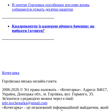
В центре Горловки пособники россиян вновь
собираются отжать десятки квартир
------------------------------------------
Квадрокоптер із камерою нічного бачення: як
вибрати і купити?
------------------------------------------
Кочегарка
Горлівська міська онлайн-газета
2006-2026 © Усі права належать - «Кочегарка». Адреса: 84617,
Україна, Донецька обл., м. Горлівка, вул. Горького, 35.
Зв'язатися з редакцією можна через e-mail:
info.kochegarka@gmail.com
«Кочегарка» - це незалежний інформаційний майданчик, який