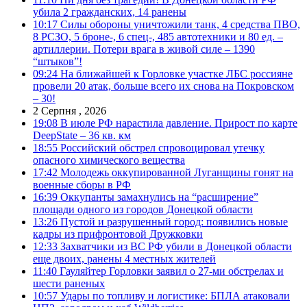
убила 2 гражданских, 14 ранены
10:17
Силы обороны уничтожили танк, 4 средства ПВО,
8 РСЗО, 5 броне-, 6 спец-, 485 автотехники и 80 ед. –
артиллерии. Потери врага в живой силе – 1390
“штыков”!
09:24
На ближайшей к Горловке участке ЛБС россияне
провели 20 атак, больше всего их снова на Покровском
– 30!
2 Серпня , 2026
19:08
В июле РФ нарастила давление. Прирост по карте
DeepState – 36 кв. км
18:55
Российский обстрел спровоцировал утечку
опасного химического вещества
17:42
Молодежь оккупированной Луганщины гонят на
военные сборы в РФ
16:39
Оккупанты замахнулись на “расширение”
площади одного из городов Донецкой области
13:26
Пустой и разрушенный город: появились новые
кадры из прифронтовой Дружковки
12:33
Захватчики из ВС РФ убили в Донецкой области
еще двоих, ранены 4 местных жителей
11:40
Гауляйтер Горловки заявил о 27-ми обстрелах и
шести раненых
10:57
Удары по топливу и логистике: БПЛА атаковали