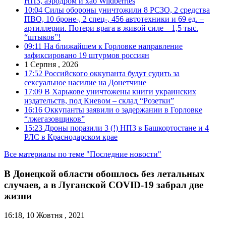
НПЗ, аэродром и хаб Wildberries
10:04
Силы обороны уничтожили 8 РСЗО, 2 средства
ПВО, 10 броне-, 2 спец-, 456 автотехники и 69 ед. –
артиллерии. Потери врага в живой силе – 1,5 тыс.
“штыков”!
09:11
На ближайшем к Горловке направление
зафиксировано 19 штурмов россиян
1 Серпня , 2026
17:52
Российского оккупанта будут судить за
сексуальное насилие на Донетчине
17:09
В Харькове уничтожены книги украинских
издательств, под Киевом – склад “Розетки”
16:16
Оккупанты заявили о задержании в Горловке
“лжегазовщиков”
15:23
Дроны поразили 3 (!) НПЗ в Башкортостане и 4
РЛС в Краснодарском крае
Все материалы по теме "Последние новости"
В Донецкой области обошлось без летальных
случаев, а в Луганской COVID-19 забрал две
жизни
16:18, 10 Жовтня , 2021