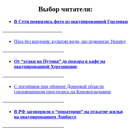
Выбор читателя
:
В Сети появились фото из оккупированной Горловки
-----------------------------------------
Піца без кордонів: культові види, що підкорили Україну
------------------------------------------
От “атаки на Путина” до пожара в кафе на
оккупированной Херсонщине
------------------------------------------
С погибшим при обороне Донецкой области
горловчанином простились на Кировоградщине
------------------------------------------
В РФ заговорили о “моратории” на отжатие жилья
на оккупированном Донбассе
------------------------------------------