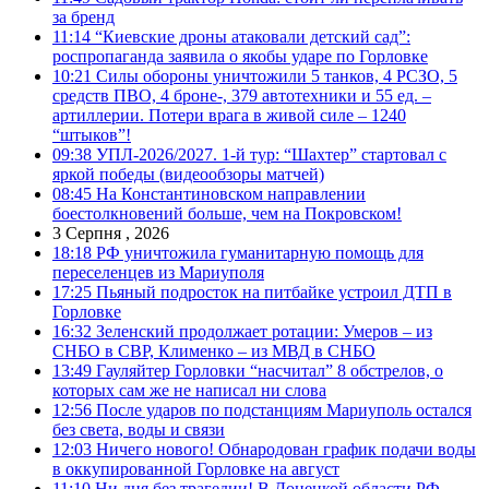
за бренд
11:14
“Киевские дроны атаковали детский сад”:
роспропаганда заявила о якобы ударе по Горловке
10:21
Силы обороны уничтожили 5 танков, 4 РСЗО, 5
средств ПВО, 4 броне-, 379 автотехники и 55 ед. –
артиллерии. Потери врага в живой силе – 1240
“штыков”!
09:38
УПЛ-2026/2027. 1-й тур: “Шахтер” стартовал с
яркой победы (видеообзоры матчей)
08:45
На Константиновском направлении
боестолкновений больше, чем на Покровском!
3 Серпня , 2026
18:18
РФ уничтожила гуманитарную помощь для
переселенцев из Мариуполя
17:25
Пьяный подросток на питбайке устроил ДТП в
Горловке
16:32
Зеленский продолжает ротации: Умеров – из
СНБО в СВР, Клименко – из МВД в СНБО
13:49
Гауляйтер Горловки “насчитал” 8 обстрелов, о
которых сам же не написал ни слова
12:56
После ударов по подстанциям Мариуполь остался
без света, воды и связи
12:03
Ничего нового! Обнародован график подачи воды
в оккупированной Горловке на август
11:10
Ни дня без трагедии! В Донецкой области РФ