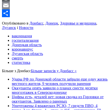
WordPress
Email
Share
Опубліковано в
Донбасс
,
Донецк
,
Здоровье и медицина
,
Луганск
і
Новости
вакцинация
госпитализация
Донецкая область
коронавирус
Луганская область
смерть
статистика
Більше з
Донбасс
Більше записів у Донбасс »
Удары РФ по Донецкой области забрали еще одну жизнь
местного жителя, 9 человек получили ранения
Оккупанты опять заявили о планах снести десятки
многоэтажек в Северскодонецке
Цифры есть, деталей нет: новая сводка из Горловки от
оккупантов. Заявлено о раненых
Уничтожены 4 вражеских РСЗО, 7 средств ПВО, 4