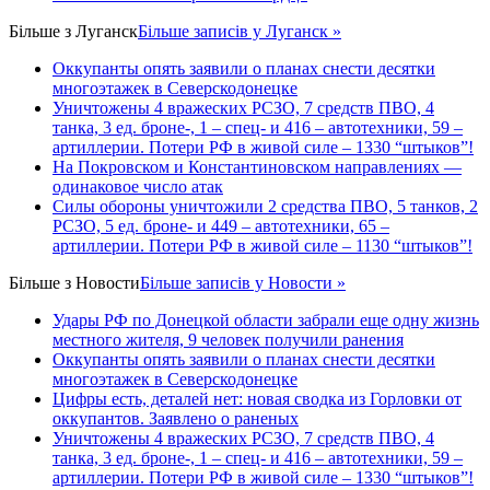
Більше з
Луганск
Більше записів у Луганск »
Оккупанты опять заявили о планах снести десятки
многоэтажек в Северскодонецке
Уничтожены 4 вражеских РСЗО, 7 средств ПВО, 4
танка, 3 ед. броне-, 1 – спец- и 416 – автотехники, 59 –
артиллерии. Потери РФ в живой силе – 1330 “штыков”!
На Покровском и Константиновском направлениях —
одинаковое число атак
Силы обороны уничтожили 2 средства ПВО, 5 танков, 2
РСЗО, 5 ед. броне- и 449 – автотехники, 65 –
артиллерии. Потери РФ в живой силе – 1130 “штыков”!
Більше з
Новости
Більше записів у Новости »
Удары РФ по Донецкой области забрали еще одну жизнь
местного жителя, 9 человек получили ранения
Оккупанты опять заявили о планах снести десятки
многоэтажек в Северскодонецке
Цифры есть, деталей нет: новая сводка из Горловки от
оккупантов. Заявлено о раненых
Уничтожены 4 вражеских РСЗО, 7 средств ПВО, 4
танка, 3 ед. броне-, 1 – спец- и 416 – автотехники, 59 –
артиллерии. Потери РФ в живой силе – 1330 “штыков”!