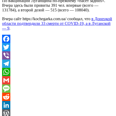
По вакцинации Луганщина по-прежнему «пасет задних».
Вчера здесь были привиты 391 чел. впервые (всего —
131784), а второй дозой — 515 (всего — 108040).
Вчера сайт https://kochegarka.com.ua/ сообщал, что
в Донецкой
области подтвердили 33 смерти от COVID-19, а в Луганской
— 9
.
Facebook
Twitter
Viber
Telegram
WhatsApp
Gmail
Message
Reddit
LinkedIn