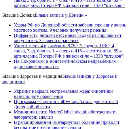
танка, 3 ед. броне-, 1 – спец- и 416 – автотехники, 59 –
артиллерии. Потери РФ в живой силе – 1330 “штыков”!
Більше з
Донецк
Більше записів у Донецк »
Удары РФ по Донецкой области забрали еще одну жизнь
местного жителя, 9 человек получили ранения
Цифры есть, деталей нет: новая сводка из Горловки от
оккупантов. Заявлено о раненых
Уничтожены 4 вражеских РСЗО, 7 средств ПВО, 4
танка, 3 ед. броне-, 1 – спец- и 416 – автотехники, 59 –
артиллерии. Потери РФ в живой силе – 1330 “штыков”!
На Покровском и Константиновском направлениях —
одинаковое число атак
Більше з
Здоровье и медицина
Більше записів у Здоровье и
медицина »
Украину накрыла экстремальная жара: синоптики
назвали дату облегчения
Программа «Скрининг 40+» заработала для жителей
Донецкой области
Медичний центр NeuroGlobal: лікарі, обстеження та
лабораторні аналізи
В релоцированной из Мариуполя больнице проводят
бесплатное стентирование сердца