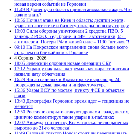
новая версия событий из Горловки
11:49
В Донецкую область пришла аномальная жара. Что
важно знать?
10:56
Ночная атака на Киев и область: десятки жертв,
удары по логистике и бизнесу, пожары по всему городу
10:03
Силы обороны уничтожили 2 средства ПВО, 5
танков, 2 РСЗО, 5 ед. броне- и 449 – автотехники, 65 –
артиллерии. Потери РФ в живой силе – 1130 “штыков”!
09:10
На Покровском направлении снова больше всего
атак, чем на ближайшем к Горловке
4 Серпня , 2026
18:05
Зеленский одобрил новые операции СБУ
17:12
Украину накрыла экстремальная жара: синоптики
назвали дату облегчения
16:29
Число раненых в Краматорске выросло до 24:
повреждены дома, школы и инфраструктура
15:36
Удары ВСУ по мостам, пункту ФСБ и объектам
связи
13:43
Демография Горловки: время идет – тенденция не
меняется
12:50
Россияне открыто атакуют дронами гражданских,
цинично комментируя такие удары в z-пабликах
12:07
Авиаудар по центру Краматорска: число раненых
выросло до 21-го человека!
11:49
Садовый трактор Honda: стоит ли переплачивать