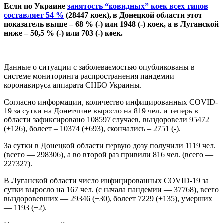
Если по Украине
занятость “ковидных” коек всех типов
составляет 54 %
(28447 коек), в Донецкой области этот
показатель выше – 68 % (-) или 1948 (-) коек, а в Луганской
ниже – 50,5 % (-) или 703 (-) коек.
Данные о ситуации с заболеваемостью опубликованы в
системе мониторинга распространения пандемии
коронавируса аппарата СНБО Украины.
Согласно информации, количество инфицированных COVID-
19 за сутки на Донетчине выросло на 819 чел. и теперь в
области зафиксировано 108597 случаев, выздоровели 95472
(+126), болеет – 10374 (+693), скончались – 2751 (-).
За сутки в Донецкой области первую дозу получили 1119 чел.
(всего — 298306), а во второй раз привили 816 чел. (всего —
227327).
В Луганской области число инфицированных COVID-19 за
сутки выросло на 167 чел. (с начала пандемии — 37768), всего
выздоровевших — 29346 (+30), болеет 7229 (+135), умерших
— 1193 (+2).