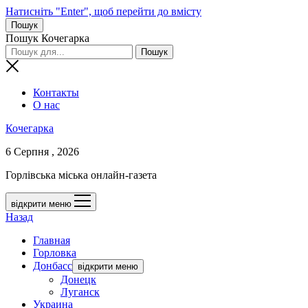
Натисніть "Enter", щоб перейти до вмісту
Пошук
Пошук Кочегарка
Контакты
О нас
Кочегарка
6 Серпня , 2026
Горлівська міська онлайн-газета
відкрити меню
Назад
Главная
Горловка
Донбасс
відкрити меню
Донецк
Луганск
Украина