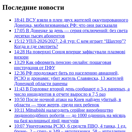
Последние новости
18:41
ВСУ взяли в плен двух жителей оккупированного
Донецка, мобилизованных РФ: что они рассказали
17:05
В Донецке за день — серия отключений: без света
десятки тысяч абонентов
15:12
УПЛ-2026/2027. 2-й тур: С кем играет “Шахтер”?
Когда и где смотреть?
14:28
На поверхні Сонця вперше зафіксували плазмові
вихори
13:29
Как оформить пенсию онлайн: пошаговая
инструкция от ПФУ
12:36
РФ продолжает бить по населению авиацией,
РСЗО и дронами: убит житель Славянска, 13 жителей
Донецкой области ранены
11:43
В Горловке второй день сообщают о 3-х раненых, а
число инцидентов в отчете выросло в 7,5 раз
10:50
После ночной атаки на Киев найден убитый, в
области — трое жертв, среди них ребенок
10:11
Mitsubishi налагодить серійне виробництво
людиноподібних роботів — до 1000 одиниць на місяць
на базі колишньої лінії двигунів
10:07
Уничтожены РСЗО, 6 средств ПВО, 4 танка, 1 ед.
броне-, 2 – спец- и 349 – автотехники, 58 – артиллерии.