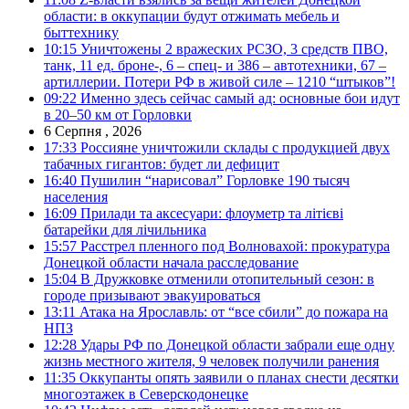
области: в оккупации будут отжимать мебель и
быттехнику
10:15
Уничтожены 2 вражеских РСЗО, 3 средств ПВО,
танк, 11 ед. броне-, 6 – спец- и 386 – автотехники, 67 –
артиллерии. Потери РФ в живой силе – 1210 “штыков”!
09:22
Именно здесь сейчас самый ад: основные бои идут
в 20–50 км от Горловки
6 Серпня , 2026
17:33
Россияне уничтожили склады с продукцией двух
табачных гигантов: будет ли дефицит
16:40
Пушилин “нарисовал” Горловке 190 тысяч
населения
16:09
Прилади та аксесуари: флоуметр та літієві
батарейки для лічильника
15:57
Расстрел пленного под Волновахой: прокуратура
Донецкой области начала расследование
15:04
В Дружковке отменили отопительный сезон: в
городе призывают эвакуироваться
13:11
Атака на Ярославль: от “все сбили” до пожара на
НПЗ
12:28
Удары РФ по Донецкой области забрали еще одну
жизнь местного жителя, 9 человек получили ранения
11:35
Оккупанты опять заявили о планах снести десятки
многоэтажек в Северскодонецке