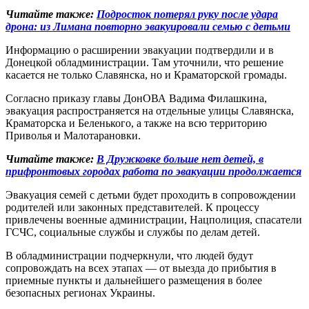
Читайте также:
Подросток потерял руку после удара
дрона: из Лимана повторно эвакуировали семью с детьми
Информацию о расширении эвакуации подтвердили и в
Донецкой обладминистрации. Там уточнили, что решение
касается не только Славянска, но и Краматорской громады.
Согласно приказу главы ДонОВА Вадима Филашкина,
эвакуация распространяется на отдельные улицы Славянска,
Краматорска и Беленького, а также на всю территорию
Приволья и Малотарановки.
Читайте также:
В Дружковке больше нет детей, в
прифронтовых городах работа по эвакуации продолжается
Эвакуация семей с детьми будет проходить в сопровождении
родителей или законных представителей. К процессу
привлечены военные администрации, Нацполиция, спасатели
ГСЧС, социальные службы и службы по делам детей.
В обладминистрации подчеркнули, что людей будут
сопровождать на всех этапах — от выезда до прибытия в
приемные пункты и дальнейшего размещения в более
безопасных регионах Украины.