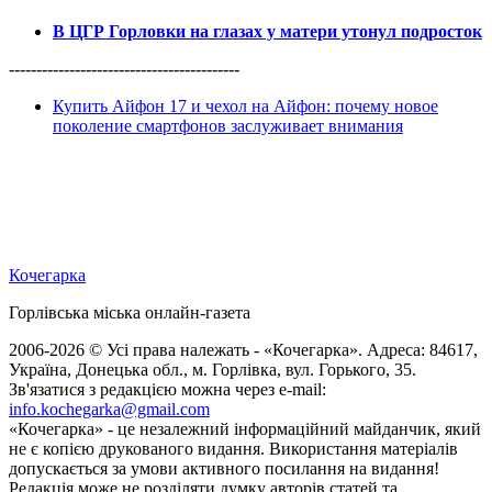
В ЦГР Горловки на глазах у матери утонул подросток
------------------------------------------
Купить Айфон 17 и чехол на Айфон: почему новое
поколение смартфонов заслуживает внимания
Кочегарка
Горлівська міська онлайн-газета
2006-2026 © Усі права належать - «Кочегарка». Адреса: 84617,
Україна, Донецька обл., м. Горлівка, вул. Горького, 35.
Зв'язатися з редакцією можна через e-mail:
info.kochegarka@gmail.com
«Кочегарка» - це незалежний інформаційний майданчик, який
не є копією друкованого видання. Використання матеріалів
допускається за умови активного посилання на видання!
Редакція може не розділяти думку авторів статей та