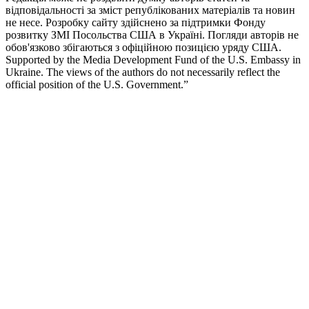
відповідальності за зміст републікованих матеріалів та новин
не несе. Розробку сайту здійснено за підтримки Фонду
розвитку ЗМІ Посольства США в Україні. Погляди авторів не
обов'язково збігаються з офіційною позицією уряду США.
Supported by the Media Development Fund of the U.S. Embassy in
Ukraine. The views of the authors do not necessarily reflect the
official position of the U.S. Government.”