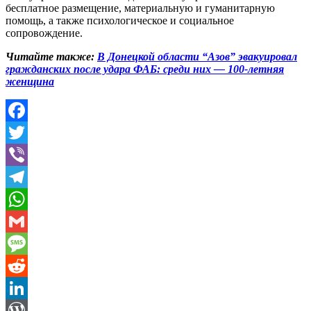
бесплатное размещение, материальную и гуманитарную
помощь, а также психологическое и социальное
сопровождение.
Читайте также:
В Донецкой области “Азов” эвакуировал
гражданских после удара ФАБ: среди них — 100-летняя
женщина
Facebook
Twitter
Viber
Telegram
WhatsApp
Gmail
Message
Reddit
LinkedIn