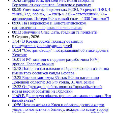
10:42
Цифры есть, деталей нет: новая сводка из
Горловки от оккупантов. Заявлено о раненых
09:59
Уничтожены 4 вражеских РСЗО, 7 средств ПВО, 4
танка, 3 ед. броне-, 1 – спец- и 416 – автотехники, 59 –
артиллерии. Потери РФ в живой силе – 1330 “штыков”!
09:06
На Покровском и Константиновском
направлениях — одинаковое число атак
08:13
Яблучний Спас: дата, традиції та прикмети
5 Серпня , 2026
17:47
В Краматорской громаде объявили
принудительную эвакуацию детей
16:54
“Смотри, овощи”: пострадавший об атаке дрона в
Херсоне
16:01
В РФ заявили о подрыве разработчика FPV-
дронов. Говорят, выжил
15:18
Пытали и насиловали в Горловке: стали известны
имена трех боевиков банды Безлера
13:25
Еще как минимум 35 атак РФ по населению
Донецкой области: 3-х РФ убила, 31 чел. ранен
12:32
От “детсада” до безымянных “промобъектов”:
новая версия событий из Горловки
11:49
В Донецкую область пришла аномальная жара. Что
важно знать?
10:56
Ночная атака на Киев и область: десятки жертв,
удары по логистике и бизнесу, пожары по всему городу