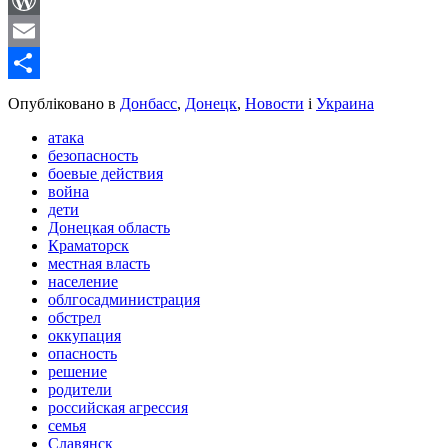
WordPress
Email
Share
Опубліковано в
Донбасс
,
Донецк
,
Новости
і
Украина
атака
безопасность
боевые действия
война
дети
Донецкая область
Краматорск
местная власть
население
облгосадминистрация
обстрел
оккупация
опасность
решение
родители
российская агрессия
семья
Славянск