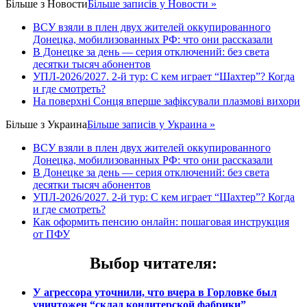
Більше з
Новости
Більше записів у Новости »
ВСУ взяли в плен двух жителей оккупированного
Донецка, мобилизованных РФ: что они рассказали
В Донецке за день — серия отключений: без света
десятки тысяч абонентов
УПЛ-2026/2027. 2-й тур: С кем играет “Шахтер”? Когда
и где смотреть?
На поверхні Сонця вперше зафіксували плазмові вихори
Більше з
Украина
Більше записів у Украина »
ВСУ взяли в плен двух жителей оккупированного
Донецка, мобилизованных РФ: что они рассказали
В Донецке за день — серия отключений: без света
десятки тысяч абонентов
УПЛ-2026/2027. 2-й тур: С кем играет “Шахтер”? Когда
и где смотреть?
Как оформить пенсию онлайн: пошаговая инструкция
от ПФУ
Выбор читателя
:
У агрессора уточнили, что вчера в Горловке был
уничтожен “склад кондитерской фабрики”