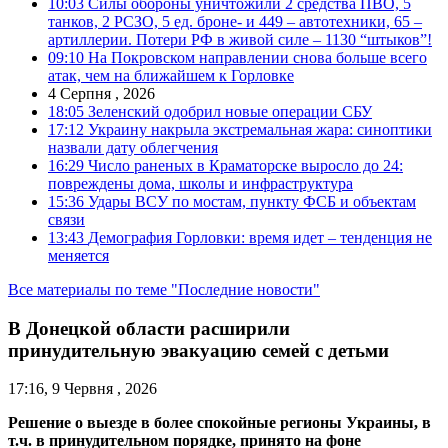
10:03
Силы обороны уничтожили 2 средства ПВО, 5
танков, 2 РСЗО, 5 ед. броне- и 449 – автотехники, 65 –
артиллерии. Потери РФ в живой силе – 1130 “штыков”!
09:10
На Покровском направлении снова больше всего
атак, чем на ближайшем к Горловке
4 Серпня , 2026
18:05
Зеленский одобрил новые операции СБУ
17:12
Украину накрыла экстремальная жара: синоптики
назвали дату облегчения
16:29
Число раненых в Краматорске выросло до 24:
повреждены дома, школы и инфраструктура
15:36
Удары ВСУ по мостам, пункту ФСБ и объектам
связи
13:43
Демография Горловки: время идет – тенденция не
меняется
Все материалы по теме "Последние новости"
В Донецкой области расширили
принудительную эвакуацию семей с детьми
17:16, 9 Червня , 2026
Решение о выезде в более спокойные регионы Украины, в
т.ч. в принудительном порядке, принято на фоне