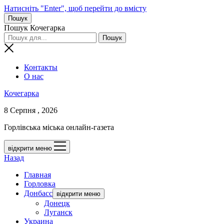
Натисніть "Enter", щоб перейти до вмісту
Пошук
Пошук Кочегарка
Контакты
О нас
Кочегарка
8 Серпня , 2026
Горлівська міська онлайн-газета
відкрити меню
Назад
Главная
Горловка
Донбасс
відкрити меню
Донецк
Луганск
Украина