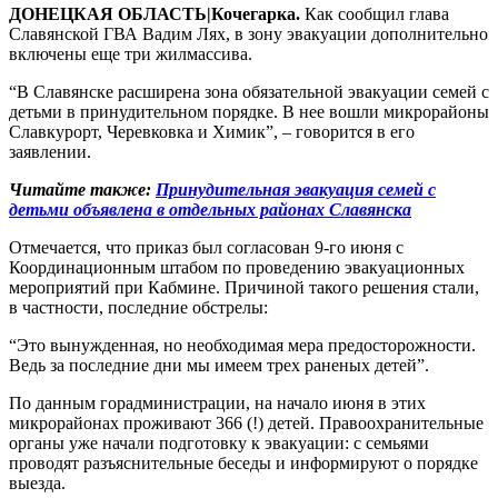
ДОНЕЦКАЯ ОБЛАСТЬ|Кочегарка.
Как сообщил глава
Славянской ГВА Вадим Лях, в зону эвакуации дополнительно
включены еще три жилмассива.
“В Славянске расширена зона обязательной эвакуации семей с
детьми в принудительном порядке. В нее вошли микрорайоны
Славкурорт, Черевковка и Химик”, – говорится в его
заявлении.
Читайте также:
Принудительная эвакуация семей с
детьми объявлена в отдельных районах Славянска
Отмечается, что приказ был согласован 9-го июня с
Координационным штабом по проведению эвакуационных
мероприятий при Кабмине. Причиной такого решения стали,
в частности, последние обстрелы:
“Это вынужденная, но необходимая мера предосторожности.
Ведь за последние дни мы имеем трех раненых детей”.
По данным горадминистрации, на начало июня в этих
микрорайонах проживают 366 (!) детей. Правоохранительные
органы уже начали подготовку к эвакуации: с семьями
проводят разъяснительные беседы и информируют о порядке
выезда.