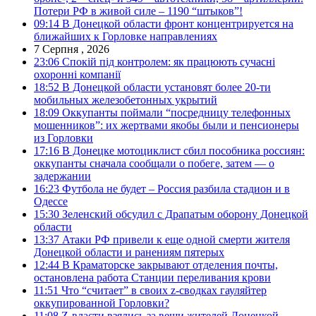
Потери РФ в живой силе – 1190 “штыков”!
09:14
В Донецкой области фронт концентрируется на
ближайших к Горловке направлениях
7 Серпня , 2026
23:06
Спокій під контролем: як працюють сучасні
охоронні компанії
18:52
В Донецкой области установят более 20-ти
мобильных железобетонных укрытий
18:09
Оккупанты поймали “посредницу телефонных
мошенников”: их жертвами якобы были и пенсионеры
из Горловки
17:16
В Донецке мотоциклист сбил пособника россиян:
оккупанты сначала сообщали о побеге, затем — о
задержании
16:23
Футбола не будет – Россия разбила стадион и в
Одессе
15:30
Зеленский обсудил с Драпатым оборону Донецкой
области
13:37
Атаки РФ привели к еще одной смерти жителя
Донецкой области и ранениям пятерых
12:44
В Краматорске закрывают отделения почты,
остановлена работа Станции переливания крови
11:51
Что “считает” в своих z-сводках гауляйтер
оккупированной Горловки?
11:08
Z-власти взялись за вещи жителей Донецкой