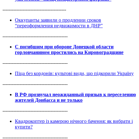
-----------------------------------------
Оккупанты заявили о продлении сроков
“переоформления недвижимости в ДНР”
------------------------------------------
С погибшим при обороне Донецкой области
горловчанином простились на Кировоградщине
------------------------------------------
Піца без кордонів: культові види, що підкорили Україну
------------------------------------------
В РФ прозвучал неожиданный призыв к переселению
жителей Донбасса и не только
------------------------------------------
Квадрокоптер із камерою нічного бачення: як вибрати і
купити?
------------------------------------------