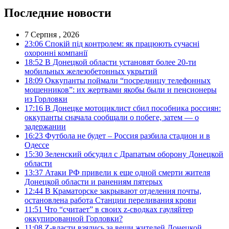
Последние новости
7 Серпня , 2026
23:06
Спокій під контролем: як працюють сучасні
охоронні компанії
18:52
В Донецкой области установят более 20-ти
мобильных железобетонных укрытий
18:09
Оккупанты поймали “посредницу телефонных
мошенников”: их жертвами якобы были и пенсионеры
из Горловки
17:16
В Донецке мотоциклист сбил пособника россиян:
оккупанты сначала сообщали о побеге, затем — о
задержании
16:23
Футбола не будет – Россия разбила стадион и в
Одессе
15:30
Зеленский обсудил с Драпатым оборону Донецкой
области
13:37
Атаки РФ привели к еще одной смерти жителя
Донецкой области и ранениям пятерых
12:44
В Краматорске закрывают отделения почты,
остановлена работа Станции переливания крови
11:51
Что “считает” в своих z-сводках гауляйтер
оккупированной Горловки?
11:08
Z-власти взялись за вещи жителей Донецкой