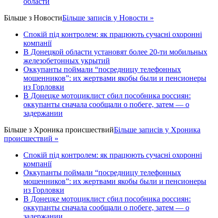
области
Більше з
Новости
Більше записів у Новости »
Спокій під контролем: як працюють сучасні охоронні
компанії
В Донецкой области установят более 20-ти мобильных
железобетонных укрытий
Оккупанты поймали “посредницу телефонных
мошенников”: их жертвами якобы были и пенсионеры
из Горловки
В Донецке мотоциклист сбил пособника россиян:
оккупанты сначала сообщали о побеге, затем — о
задержании
Більше з
Хроника происшествий
Більше записів у Хроника
происшествий »
Спокій під контролем: як працюють сучасні охоронні
компанії
Оккупанты поймали “посредницу телефонных
мошенников”: их жертвами якобы были и пенсионеры
из Горловки
В Донецке мотоциклист сбил пособника россиян:
оккупанты сначала сообщали о побеге, затем — о
задержании