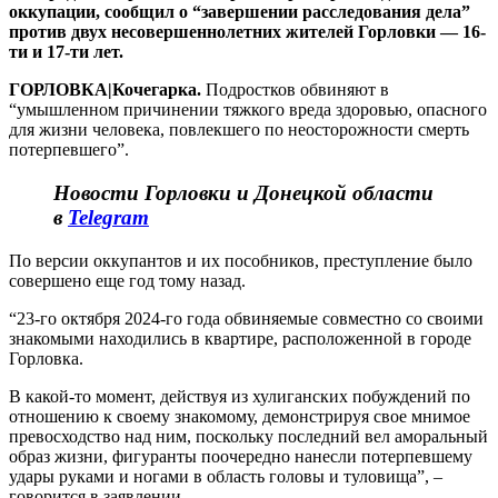
оккупации, сообщил о “завершении расследования дела”
против двух несовершеннолетних жителей Горловки — 16-
ти и 17-ти лет.
ГОРЛОВКА|Кочегарка.
Подростков обвиняют в
“умышленном причинении тяжкого вреда здоровью, опасного
для жизни человека, повлекшего по неосторожности смерть
потерпевшего”.
Новости Горловки и Донецкой области
в
Telegram
По версии оккупантов и их пособников, преступление было
совершено еще год тому назад.
“23-го октября 2024-го года обвиняемые совместно со своими
знакомыми находились в квартире, расположенной в городе
Горловка.
В какой-то момент, действуя из хулиганских побуждений по
отношению к своему знакомому, демонстрируя свое мнимое
превосходство над ним, поскольку последний вел аморальный
образ жизни, фигуранты поочередно нанесли потерпевшему
удары руками и ногами в область головы и туловища”, –
говорится в заявлении.