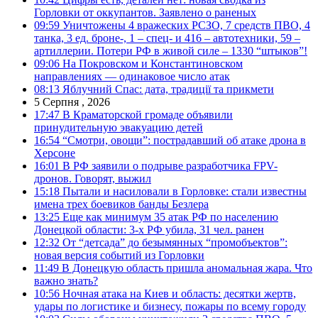
Горловки от оккупантов. Заявлено о раненых
09:59
Уничтожены 4 вражеских РСЗО, 7 средств ПВО, 4
танка, 3 ед. броне-, 1 – спец- и 416 – автотехники, 59 –
артиллерии. Потери РФ в живой силе – 1330 “штыков”!
09:06
На Покровском и Константиновском
направлениях — одинаковое число атак
08:13
Яблучний Спас: дата, традиції та прикмети
5 Серпня , 2026
17:47
В Краматорской громаде объявили
принудительную эвакуацию детей
16:54
“Смотри, овощи”: пострадавший об атаке дрона в
Херсоне
16:01
В РФ заявили о подрыве разработчика FPV-
дронов. Говорят, выжил
15:18
Пытали и насиловали в Горловке: стали известны
имена трех боевиков банды Безлера
13:25
Еще как минимум 35 атак РФ по населению
Донецкой области: 3-х РФ убила, 31 чел. ранен
12:32
От “детсада” до безымянных “промобъектов”:
новая версия событий из Горловки
11:49
В Донецкую область пришла аномальная жара. Что
важно знать?
10:56
Ночная атака на Киев и область: десятки жертв,
удары по логистике и бизнесу, пожары по всему городу