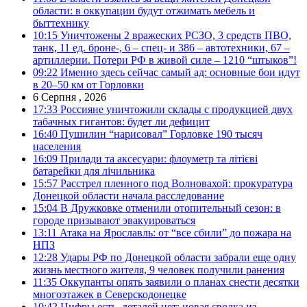
области: в оккупации будут отжимать мебель и
быттехнику
10:15
Уничтожены 2 вражеских РСЗО, 3 средств ПВО,
танк, 11 ед. броне-, 6 – спец- и 386 – автотехники, 67 –
артиллерии. Потери РФ в живой силе – 1210 “штыков”!
09:22
Именно здесь сейчас самый ад: основные бои идут
в 20–50 км от Горловки
6 Серпня , 2026
17:33
Россияне уничтожили склады с продукцией двух
табачных гигантов: будет ли дефицит
16:40
Пушилин “нарисовал” Горловке 190 тысяч
населения
16:09
Прилади та аксесуари: флоуметр та літієві
батарейки для лічильника
15:57
Расстрел пленного под Волновахой: прокуратура
Донецкой области начала расследование
15:04
В Дружковке отменили отопительный сезон: в
городе призывают эвакуироваться
13:11
Атака на Ярославль: от “все сбили” до пожара на
НПЗ
12:28
Удары РФ по Донецкой области забрали еще одну
жизнь местного жителя, 9 человек получили ранения
11:35
Оккупанты опять заявили о планах снести десятки
многоэтажек в Северскодонецке
10:42
Цифры есть, деталей нет: новая сводка из