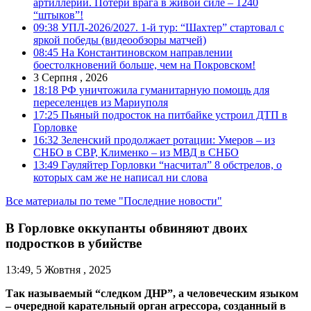
артиллерии. Потери врага в живой силе – 1240
“штыков”!
09:38
УПЛ-2026/2027. 1-й тур: “Шахтер” стартовал с
яркой победы (видеообзоры матчей)
08:45
На Константиновском направлении
боестолкновений больше, чем на Покровском!
3 Серпня , 2026
18:18
РФ уничтожила гуманитарную помощь для
переселенцев из Мариуполя
17:25
Пьяный подросток на питбайке устроил ДТП в
Горловке
16:32
Зеленский продолжает ротации: Умеров – из
СНБО в СВР, Клименко – из МВД в СНБО
13:49
Гауляйтер Горловки “насчитал” 8 обстрелов, о
которых сам же не написал ни слова
Все материалы по теме "Последние новости"
В Горловке оккупанты обвиняют двоих
подростков в убийстве
13:49, 5 Жовтня , 2025
Так называемый “следком ДНР”, а человеческим языком
– очередной карательный орган агрессора, созданный в