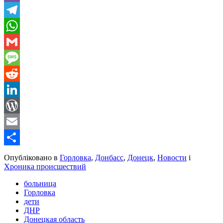
Viber
Telegram
WhatsApp
Gmail
Message
Reddit
LinkedIn
WordPress
Email
Share
Опубліковано в
Горловка
,
Донбасс
,
Донецк
,
Новости
і
Хроника происшествий
больница
Горловка
дети
ДНР
Донецкая область