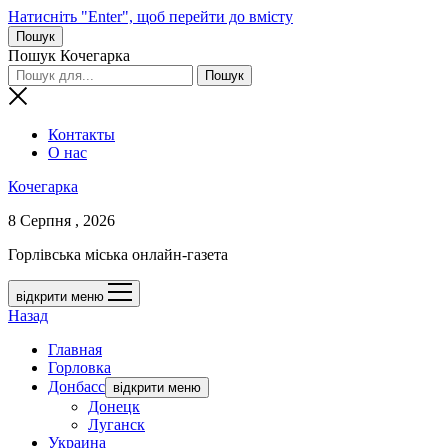
Натисніть "Enter", щоб перейти до вмісту
Пошук
Пошук Кочегарка
Контакты
О нас
Кочегарка
8 Серпня , 2026
Горлівська міська онлайн-газета
відкрити меню
Назад
Главная
Горловка
Донбасс
відкрити меню
Донецк
Луганск
Украина