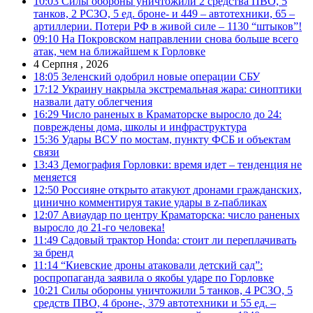
10:03
Силы обороны уничтожили 2 средства ПВО, 5
танков, 2 РСЗО, 5 ед. броне- и 449 – автотехники, 65 –
артиллерии. Потери РФ в живой силе – 1130 “штыков”!
09:10
На Покровском направлении снова больше всего
атак, чем на ближайшем к Горловке
4 Серпня , 2026
18:05
Зеленский одобрил новые операции СБУ
17:12
Украину накрыла экстремальная жара: синоптики
назвали дату облегчения
16:29
Число раненых в Краматорске выросло до 24:
повреждены дома, школы и инфраструктура
15:36
Удары ВСУ по мостам, пункту ФСБ и объектам
связи
13:43
Демография Горловки: время идет – тенденция не
меняется
12:50
Россияне открыто атакуют дронами гражданских,
цинично комментируя такие удары в z-пабликах
12:07
Авиаудар по центру Краматорска: число раненых
выросло до 21-го человека!
11:49
Садовый трактор Honda: стоит ли переплачивать
за бренд
11:14
“Киевские дроны атаковали детский сад”:
роспропаганда заявила о якобы ударе по Горловке
10:21
Силы обороны уничтожили 5 танков, 4 РСЗО, 5
средств ПВО, 4 броне-, 379 автотехники и 55 ед. –