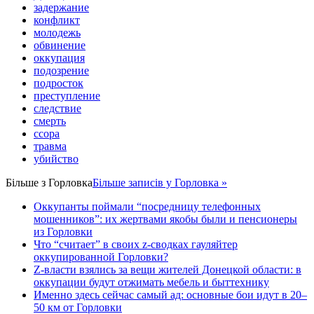
задержание
конфликт
молодежь
обвинение
оккупация
подозрение
подросток
преступление
следствие
смерть
ссора
травма
убийство
Більше з
Горловка
Більше записів у Горловка »
Оккупанты поймали “посредницу телефонных
мошенников”: их жертвами якобы были и пенсионеры
из Горловки
Что “считает” в своих z-сводках гауляйтер
оккупированной Горловки?
Z-власти взялись за вещи жителей Донецкой области: в
оккупации будут отжимать мебель и быттехнику
Именно здесь сейчас самый ад: основные бои идут в 20–
50 км от Горловки