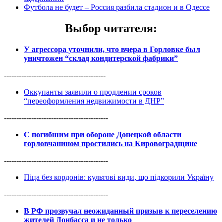
Футбола не будет – Россия разбила стадион и в Одессе
Выбор читателя
:
У агрессора уточнили, что вчера в Горловке был
уничтожен “склад кондитерской фабрики”
-----------------------------------------
Оккупанты заявили о продлении сроков
“переоформления недвижимости в ДНР”
------------------------------------------
С погибшим при обороне Донецкой области
горловчанином простились на Кировоградщине
------------------------------------------
Піца без кордонів: культові види, що підкорили Україну
------------------------------------------
В РФ прозвучал неожиданный призыв к переселению
жителей Донбасса и не только