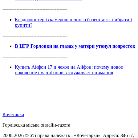
------------------------------------------
Квадрокоптер із камерою нічного бачення: як вибрати і
купити?
------------------------------------------
В ЦГР Горловки на глазах у матери утонул подросток
------------------------------------------
Купить Айфон 17 и чехол на Айфон: почему новое
поколение смартфонов заслуживает внимания
Кочегарка
Горлівська міська онлайн-газета
2006-2026 © Усі права належать - «Кочегарка». Адреса: 84617,