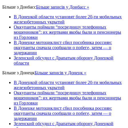
Більше з
Донбасс
Більше записів у Донбасс »
В Донецкой области установят более 20-ти мобильных
железобетонных укрытий
Оккупанты поймали “посредницу телефонных
мошенников”: их жертвами якобы были и пенсионеры
из Горловки
В Донецке мотоциклист сбил пособника россиян:
оккупанты сначала сообщали о побеге, затем — о
задержании
Зеленский обсудил с Драпатым оборону Донецкой
области
Більше з
Донецк
Більше записів у Донецк »
В Донецкой области установят более 20-ти мобильных
железобетонных укрытий
Оккупанты поймали “посредницу телефонных
мошенников”: их жертвами якобы были и пенсионеры
из Горловки
В Донецке мотоциклист сбил пособника россиян:
оккупанты сначала сообщали о побеге, затем — о
задержании
Зеленский обсудил с Драпатым оборону Донецкой