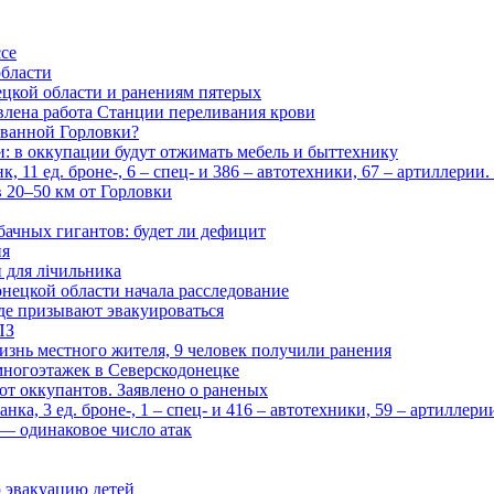
ссе
области
цкой области и ранениям пятерых
влена работа Станции переливания крови
рованной Горловки?
и: в оккупации будут отжимать мебель и быттехнику
 11 ед. броне-, 6 – спец- и 386 – автотехники, 67 – артиллерии
в 20–50 км от Горловки
бачных гигантов: будет ли дефицит
ия
и для лічильника
нецкой области начала расследование
де призывают эвакуироваться
ПЗ
изнь местного жителя, 9 человек получили ранения
многоэтажек в Северскодонецке
 от оккупантов. Заявлено о раненых
ка, 3 ед. броне-, 1 – спец- и 416 – автотехники, 59 – артиллер
— одинаковое число атак
 эвакуацию детей