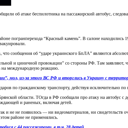
ообщили об атаке беспилотника на пассажирский автобус, след
айоне погранперехода “Красный камень”. В салоне находились 1
вакуировали.
, что сообщения об “ударе украинского БпЛА” являются абсол
тельной и циничной провокации” со стороны РФ. Там заявляют,
ь на международную реакцию.
ии”, мол, из-за этого ВС РФ и вторглись в Украину с террито
ударов по гражданскому транспорту, действуя исключительно по
Брянской области. ТОгда в РФ сообщали про атаку на автобус с
ождающей и раненых, включая детей.
к и не не появилось — ни видеоматериалов, ни свидетельств оч
 этом районе не применялись.
обуса с 44 пассажирами, в т.ч. 28 детей