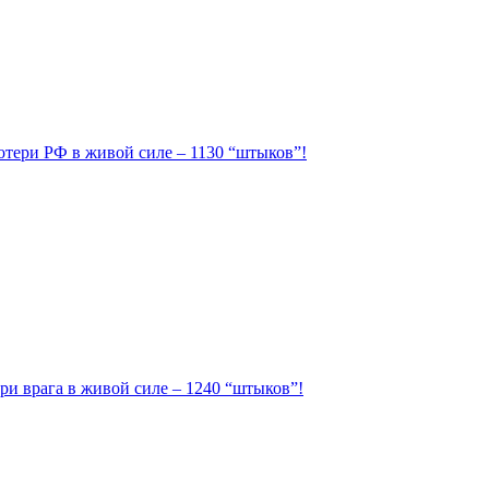
Потери РФ в живой силе – 1130 “штыков”!
ри врага в живой силе – 1240 “штыков”!