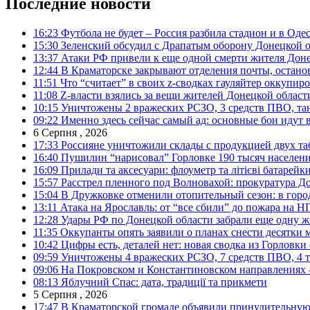
Последние новости
16:23
Футбола не будет – Россия разбила стадион и в Оде
15:30
Зеленский обсудил с Драпатым оборону Донецкой 
13:37
Атаки РФ привели к еще одной смерти жителя Доне
12:44
В Краматорске закрывают отделения почты, остано
11:51
Что “считает” в своих z-сводках гауляйтер оккупи
11:08
Z-власти взялись за вещи жителей Донецкой област
10:15
Уничтожены 2 вражеских РСЗО, 3 средств ПВО, танк,
09:22
Именно здесь сейчас самый ад: основные бои идут 
6 Серпня , 2026
17:33
Россияне уничтожили склады с продукцией двух та
16:40
Пушилин “нарисовал” Горловке 190 тысяч населен
16:09
Прилади та аксесуари: флоуметр та літієві батарейк
15:57
Расстрел пленного под Волновахой: прокуратура До
15:04
В Дружковке отменили отопительный сезон: в горо
13:11
Атака на Ярославль: от “все сбили” до пожара на Н
12:28
Удары РФ по Донецкой области забрали еще одну ж
11:35
Оккупанты опять заявили о планах снести десятки 
10:42
Цифры есть, деталей нет: новая сводка из Горловки
09:59
Уничтожены 4 вражеских РСЗО, 7 средств ПВО, 4 тан
09:06
На Покровском и Константиновском направлениях 
08:13
Яблучний Спас: дата, традиції та прикмети
5 Серпня , 2026
17:47
В Краматорской громаде объявили принудительную