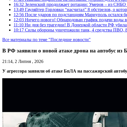
16:32
Зеленский продолжает ротации: Умеров – из СНБО
13:49
Гауляйтер Горловки “насчитал” 8 обстрелов, о кото
12:56
После ударов по подстанциям Мариуполь остался без
12:03
Ничего нового! Обнародован график подачи воды в
11:10
Ни дня без трагедии! В Донецкой области РФ убила
10:17
Силы обороны уничтожили танк, 4 средства ПВО, 8 Р
Все материалы по теме "Последние новости"
В РФ заявили о новой атаке дрона на автобус из 
21:14, 2 Липня , 2026
У агрессора заявили об атаке БпЛА на пассажирский автоб