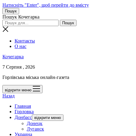
Натисніть "Enter", щоб перейти до вмісту
Пошук
Пошук Кочегарка
Контакты
О нас
Кочегарка
7 Серпня , 2026
Горлівська міська онлайн-газета
відкрити меню
Назад
Главная
Горловка
Донбасс
відкрити меню
Донецк
Луганск
Украина