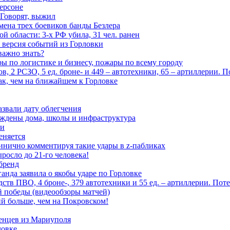
ерсоне
 Говорят, выжил
мена трех боевиков банды Безлера
 области: 3-х РФ убила, 31 чел. ранен
 версия событий из Горловки
важно знать?
ары по логистике и бизнесу, пожары по всему городу
, 2 РСЗО, 5 ед. броне- и 449 – автотехники, 65 – артиллерии. 
ак, чем на ближайшем к Горловке
азвали дату облегчения
еждены дома, школы и инфраструктура
зи
еняется
инично комментируя такие удары в z-пабликах
росло до 21-го человека!
 бренд
анда заявила о якобы ударе по Горловке
тв ПВО, 4 броне-, 379 автотехники и 55 ед. – артиллерии. Поте
ой победы (видеообзоры матчей)
й больше, чем на Покровском!
енцев из Мариуполя
ловке