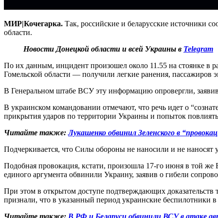
МИР|Кочегарка.
Так, российские и беларусские источники с
области.
Новости Донецкой области и всей Украины в
Telegram
По их данным, инцидент произошел около 11.55 на стоянке в р
Гомельской области — получили легкие ранения, пассажиров э
В Генеральном штабе ВСУ эту информацию опровергли, заявив
В украинском командовании отмечают, что речь идет о “созна
прикрытия ударов по территории Украины и попыток повлият
Читайте также:
Лукашенко обвинил Зеленского в “провокац
Подчеркивается, что Силы обороны не наносили и не наносят 
Подобная провокация, кстати, произошла 17-го июня в той же 
единого аргумента обвинили Украину, заявив о гибели сопров
При этом в открытом доступе подтверждающих доказательств та
признали, что в указанный период украинские беспилотники в
Читайте также:
В РФ и Беларуси обвинили ВСУ в атаке авт