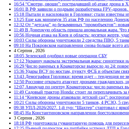
16:54
“Смотри, овощи”: пострадавший об атаке дрона в Х
16:01
В РФ заявили о подрыве разработчика FPV-дронов.
15:18
Пытали и насиловали в Горловке: стали известны и
13:25
Еще как минимум 35 атак РФ по населению Донецкой
12:32
От “детсада” до безымянных “промобъектов”: новая
11:49
В Донецкую область пришла аномальная жара. Что 
10:56
Ночная атака на Киев и область: десятки жертв, уд
10:03
Силы обороны уничтожили 2 средства ПВО, 5 танков
09:10
На Покровском направлении снова больше всего ат
4 Серпня , 2026
18:05
Зеленский одобрил новые операции СБУ
17:12
Украину накрыла экстремальная жара: синоптики н
16:29
Число раненых в Краматорске выросло до 24: повр
15:36
Удары ВСУ по мостам, пункту ФСБ и объектам свя
13:43
Демография Горловки: время идет – тенденция не м
12:50
Россияне открыто атакуют дронами гражданских, ц
12:07
Авиаудар по центру Краматорска: число раненых вы
11:49
Садовый трактор Honda: стоит ли переплачивать за
11:14
“Киевские дроны атаковали детский сад”: роспропаг
10:21
Силы обороны уничтожили 5 танков, 4 РСЗО, 5 средс
09:38
УПЛ-2026/2027. 1-й тур: “Шахтер” стартовал с ярк
08:45
На Константиновском направлении боестолкновени
3 Серпня , 2026
18:18
РФ уничтожила гуманитарную помощь для пересел
17:25
Пьяный подросток на питбайке устроил ДТП в Гор