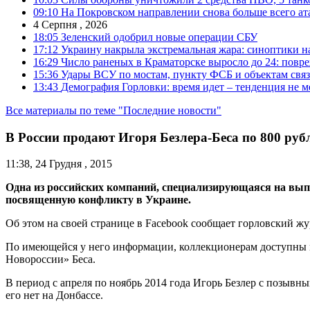
09:10
На Покровском направлении снова больше всего ат
4 Серпня , 2026
18:05
Зеленский одобрил новые операции СБУ
17:12
Украину накрыла экстремальная жара: синоптики н
16:29
Число раненых в Краматорске выросло до 24: повр
15:36
Удары ВСУ по мостам, пункту ФСБ и объектам свя
13:43
Демография Горловки: время идет – тенденция не м
Все материалы по теме "Последние новости"
В России продают Игоря Безлера-Беса по 800 руб
11:38, 24 Грудня , 2015
Одна из российских компаний, специализирующаяся на выпу
посвященную конфликту в Украине.
Об этом на своей странице в Facebook сообщает горловский 
По имеющейся у него информации, коллекционерам доступны м
Новороссии» Беса.
В период с апреля по ноябрь 2014 года Игорь Безлер с позыв
его нет на Донбассе.