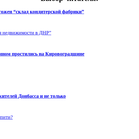
чтожен “склад кондитерской фабрики”
ия недвижимости в ДНР”
нином простились на Кировоградщине
ителей Донбасса и не только
упити?