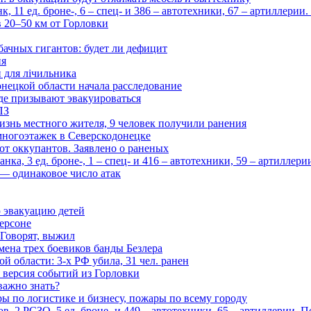
 11 ед. броне-, 6 – спец- и 386 – автотехники, 67 – артиллерии
в 20–50 км от Горловки
бачных гигантов: будет ли дефицит
ия
и для лічильника
нецкой области начала расследование
де призывают эвакуироваться
ПЗ
изнь местного жителя, 9 человек получили ранения
многоэтажек в Северскодонецке
 от оккупантов. Заявлено о раненых
ка, 3 ед. броне-, 1 – спец- и 416 – автотехники, 59 – артиллер
— одинаковое число атак
 эвакуацию детей
ерсоне
 Говорят, выжил
мена трех боевиков банды Безлера
 области: 3-х РФ убила, 31 чел. ранен
 версия событий из Горловки
важно знать?
ары по логистике и бизнесу, пожары по всему городу
, 2 РСЗО, 5 ед. броне- и 449 – автотехники, 65 – артиллерии. 