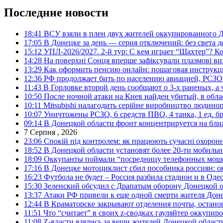
Последние новости
18:41
ВСУ взяли в плен двух жителей оккупированного Д
17:05
В Донецке за день — серия отключений: без света д
15:12
УПЛ-2026/2027. 2-й тур: С кем играет “Шахтер”? Ко
14:28
На поверхні Сонця вперше зафіксували плазмові ви
13:29
Как оформить пенсию онлайн: пошаговая инструк
12:36
РФ продолжает бить по населению авиацией, РСЗО 
11:43
В Горловке второй день сообщают о 3-х раненых, а 
10:50
После ночной атаки на Киев найден убитый, в обла
10:11
Mitsubishi налагодить серійне виробництво людинопо
10:07
Уничтожены РСЗО, 6 средств ПВО, 4 танка, 1 ед. бр
09:14
В Донецкой области фронт концентрируется на бл
7 Серпня , 2026
23:06
Спокій під контролем: як працюють сучасні охоронн
18:52
В Донецкой области установят более 20-ти мобил
18:09
Оккупанты поймали “посредницу телефонных моше
17:16
В Донецке мотоциклист сбил пособника россиян: о
16:23
Футбола не будет – Россия разбила стадион и в Оде
15:30
Зеленский обсудил с Драпатым оборону Донецкой 
13:37
Атаки РФ привели к еще одной смерти жителя Доне
12:44
В Краматорске закрывают отделения почты, остано
11:51
Что “считает” в своих z-сводках гауляйтер оккупи
11:08
Z-власти взялись за вещи жителей Донецкой област