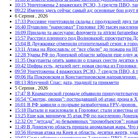
10:15
Уничтожены 2 вражеских РСЗО, 3 средств ПВО, танк,
09:22
Именно здесь сейчас самый ад: основные бои идут 
6 Серпня , 2026
17:33
Россияне уничтожили склады с продукцией двух та
16:40
Пушилин “нарисовал” Горловке 190 тысяч населен
16:09
Прилади та аксесуари: флоуметр та літієві батарейк
15:57
Расстрел пленного под Волновахой: прокуратура До
15:04
В Дружковке отменили отопительный сезон: в горо
13:11
Атака на Ярославль: от “все сбили” до пожара на Н
12:28
Удары РФ по Донецкой области забрали еще одну ж
11:35
Оккупанты опять заявили о планах снести десятки 
10:42
Цифры есть, деталей нет: новая сводка из Горловки
09:59
Уничтожены 4 вражеских РСЗО, 7 средств ПВО, 4 тан
09:06
На Покровском и Константиновском направлениях 
08:13
Яблучний Спас: дата, традиції та прикмети
5 Серпня , 2026
17:47
В Краматорской громаде объявили принудительную
16:54
“Смотри, овощи”: пострадавший об атаке дрона в Х
16:01
В РФ заявили о подрыве разработчика FPV-дронов.
15:18
Пытали и насиловали в Горловке: стали известны и
13:25
Еще как минимум 35 атак РФ по населению Донецкой
12:32
От “детсада” до безымянных “промобъектов”: новая
11:49
В Донецкую область пришла аномальная жара. Что 
10:56
Ночная атака на Киев и область: десятки жертв, уд
10:03
Силы обороны уничтожили 2 средства ПВО, 5 танков