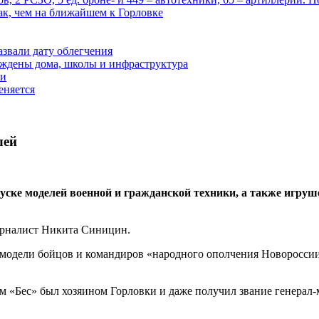
ак, чем на ближайшем к Горловке
азвали дату облегчения
еждены дома, школы и инфраструктура
зи
еняется
лей
ске моделей военной и гражданской техники, а также игруш
журналист Никита Синицин.
одели бойцов и командиров «народного ополчения Новороссии»
ным «Бес» был хозяином Горловки и даже получил звание генерал