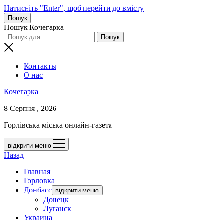
Натисніть "Enter", щоб перейти до вмісту
Пошук
Пошук Кочегарка
Контакты
О нас
Кочегарка
8 Серпня , 2026
Горлівська міська онлайн-газета
відкрити меню
Назад
Главная
Горловка
Донбасс
відкрити меню
Донецк
Луганск
Украина