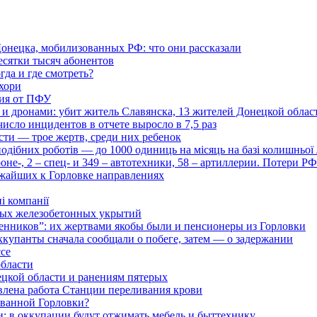
онецка, мобилизованных РФ: что они рассказали
есятки тысяч абонентов
гда и где смотреть?
хори
ция от ПФУ
и дронами: убит житель Славянска, 13 жителей Донецкой облас
число инцидентов в отчете выросло в 7,5 раз
сти — трое жертв, среди них ребенок
дібних роботів — до 1000 одиниць на місяць на базі колишньої л
оне-, 2 – спец- и 349 – автотехники, 58 – артиллерии. Потери Р
ижайших к Горловке направлениях
і компанії
ьных железобетонных укрытий
нников”: их жертвами якобы были и пенсионеры из Горловки
ккупанты сначала сообщали о побеге, затем — о задержании
ссе
области
цкой области и ранениям пятерых
влена работа Станции переливания крови
рованной Горловки?
и: в оккупации будут отжимать мебель и быттехнику