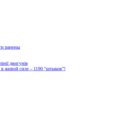
ти ранены
інії двигунів
Ф в живой силе – 1190 “штыков”!