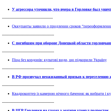
У агрессора уточнили, что вчера в Горловке был уни
-----------------------------------------
Оккупанты заявили о продлении сроков “переоформлен
------------------------------------------
С погибшим при обороне Донецкой области горловча
------------------------------------------
Піца без кордонів: культові види, що підкорили Україну
------------------------------------------
В РФ прозвучал неожиданный призыв к переселению ж
------------------------------------------
Квадрокоптер із камерою нічного бачення: як вибрати і к
------------------------------------------
В ЦГР Горловки на глазах у матери утонул подросток