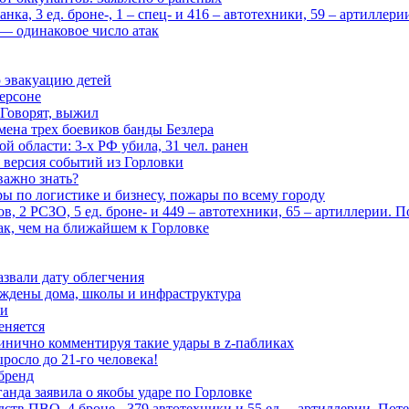
ка, 3 ед. броне-, 1 – спец- и 416 – автотехники, 59 – артиллер
— одинаковое число атак
 эвакуацию детей
ерсоне
 Говорят, выжил
мена трех боевиков банды Безлера
 области: 3-х РФ убила, 31 чел. ранен
 версия событий из Горловки
важно знать?
ары по логистике и бизнесу, пожары по всему городу
, 2 РСЗО, 5 ед. броне- и 449 – автотехники, 65 – артиллерии. 
ак, чем на ближайшем к Горловке
азвали дату облегчения
еждены дома, школы и инфраструктура
зи
еняется
инично комментируя такие удары в z-пабликах
росло до 21-го человека!
 бренд
анда заявила о якобы ударе по Горловке
тв ПВО, 4 броне-, 379 автотехники и 55 ед. – артиллерии. Поте