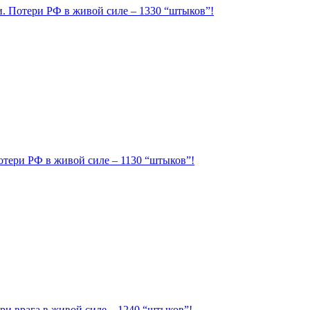
ии. Потери РФ в живой силе – 1330 “штыков”!
Потери РФ в живой силе – 1130 “штыков”!
ри врага в живой силе – 1240 “штыков”!