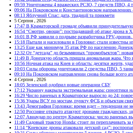
09:59
Уничтожены 4 вражеских РСЗО, 7 средств ПВО, 4 тан
09:06
На Покровском и Константиновском направлениях 
08:13
Яблучний Спас: дата, традиції та прикмети
5 Серпня , 2026
17:47
В Краматорской громаде объявили принудительную
16:54
“Смотри, овощи”: пострадавший об атаке дрона в Х
16:01
В РФ заявили о подрыве разработчика FPV-дронов.
15:18
Пытали и насиловали в Горловке: стали известны и
13:25
Еще как минимум 35 атак РФ по населению Донецкой
12:32
От “детсада” до безымянных “промобъектов”: новая
11:49
В Донецкую область пришла аномальная жара. Что 
10:56
Ночная атака на Киев и область: десятки жертв, уд
10:03
Силы обороны уничтожили 2 средства ПВО, 5 танков
09:10
На Покровском направлении снова больше всего ат
4 Серпня , 2026
18:05
Зеленский одобрил новые операции СБУ
17:12
Украину накрыла экстремальная жара: синоптики н
16:29
Число раненых в Краматорске выросло до 24: повр
15:36
Удары ВСУ по мостам, пункту ФСБ и объектам свя
13:43
Демография Горловки: время идет – тенденция не м
12:50
Россияне открыто атакуют дронами гражданских, ц
12:07
Авиаудар по центру Краматорска: число раненых вы
11:49
Садовый трактор Honda: стоит ли переплачивать за
11:14
“Киевские дроны атаковали детский сад”: роспропаг
10:21
Силы обороны уничтожили 5 танков, 4 РСЗО, 5 средс