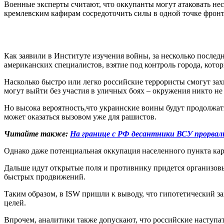
Военные эксперты считают, что оккупанты могут атаковать нес
кремлевским кафирам сосредоточить силы в одной точке фронта
Как заявили в Институте изучения войны, за несколько послед
американских специалистов, взятие под контроль города, кото
Насколько быстро или легко российские террористы смогут зах
могут выйти без участия в уличных боях – окружения никто не
Но высока вероятность,что украинские воины будут продолжат
может оказаться вызовом уже для рашистов.
Читайте также:
На границе с РФ десантники ВСУ прорвал
Однако даже потенциальная оккупация населенного пункта кар
Дальше идут открытые поля и противнику придется организов
быстрых продвижений.
Таким образом, в ISW пришли к выводу, что гипотетический з
целей.
Впрочем, аналитики также допускают, что российские наступ