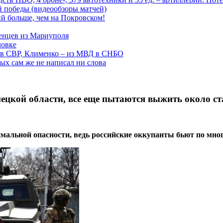
ой победы (видеообзоры матчей)
й больше, чем на Покровском!
енцев из Мариуполя
ловке
 в СВР, Клименко – из МВД в СНБО
рых сам же не написал ни слова
нецкой области, все еще пытаются выжить около ст
симальной опасности, ведь российские оккупанты бьют по мн