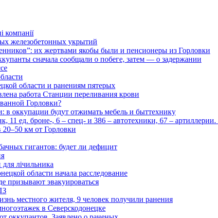
і компанії
ьных железобетонных укрытий
нников”: их жертвами якобы были и пенсионеры из Горловки
ккупанты сначала сообщали о побеге, затем — о задержании
ссе
области
цкой области и ранениям пятерых
влена работа Станции переливания крови
рованной Горловки?
и: в оккупации будут отжимать мебель и быттехнику
 11 ед. броне-, 6 – спец- и 386 – автотехники, 67 – артиллерии
в 20–50 км от Горловки
бачных гигантов: будет ли дефицит
ия
и для лічильника
нецкой области начала расследование
де призывают эвакуироваться
ПЗ
изнь местного жителя, 9 человек получили ранения
многоэтажек в Северскодонецке
 от оккупантов. Заявлено о раненых