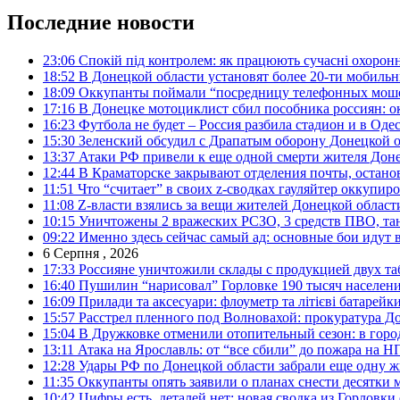
Последние новости
23:06
Спокій під контролем: як працюють сучасні охоронн
18:52
В Донецкой области установят более 20-ти мобил
18:09
Оккупанты поймали “посредницу телефонных моше
17:16
В Донецке мотоциклист сбил пособника россиян: о
16:23
Футбола не будет – Россия разбила стадион и в Оде
15:30
Зеленский обсудил с Драпатым оборону Донецкой 
13:37
Атаки РФ привели к еще одной смерти жителя Доне
12:44
В Краматорске закрывают отделения почты, остано
11:51
Что “считает” в своих z-сводках гауляйтер оккупи
11:08
Z-власти взялись за вещи жителей Донецкой област
10:15
Уничтожены 2 вражеских РСЗО, 3 средств ПВО, танк,
09:22
Именно здесь сейчас самый ад: основные бои идут 
6 Серпня , 2026
17:33
Россияне уничтожили склады с продукцией двух та
16:40
Пушилин “нарисовал” Горловке 190 тысяч населен
16:09
Прилади та аксесуари: флоуметр та літієві батарейк
15:57
Расстрел пленного под Волновахой: прокуратура До
15:04
В Дружковке отменили отопительный сезон: в горо
13:11
Атака на Ярославль: от “все сбили” до пожара на Н
12:28
Удары РФ по Донецкой области забрали еще одну ж
11:35
Оккупанты опять заявили о планах снести десятки 
10:42
Цифры есть, деталей нет: новая сводка из Горловки