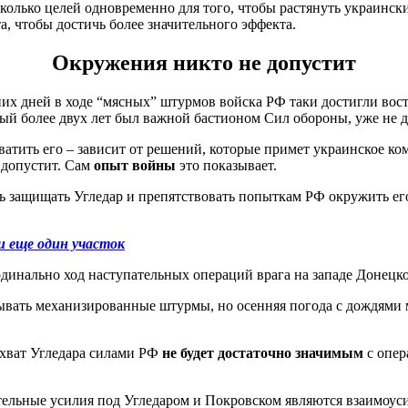
колько целей одновременно для того, чтобы растянуть украинск
, чтобы достичь более значительного эффекта.
Окружения никто не допустит
них дней в ходе “мясных” штурмов войска РФ таки достигли вос
рый более двух лет был важной бастионом Сил обороны, уже не 
ватить его – зависит от решений, которые примет украинское к
 допустит. Сам
опыт войны
это показывает.
ь защищать Угледар и препятствовать попыткам РФ окружить его
и еще один участок
динально ход наступательных операций врага на западе Донецко
ывать механизированные штурмы, но осенняя погода с дождями 
ахват Угледара силами РФ
не будет достаточно значимым
с опер
ательные усилия под Угледаром и Покровском являются взаимоу