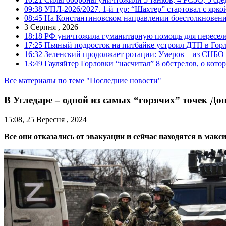
09:38
УПЛ-2026/2027. 1-й тур: “Шахтер” стартовал с ярк
08:45
На Константиновском направлении боестолкновени
3 Серпня , 2026
18:18
РФ уничтожила гуманитарную помощь для пересел
17:25
Пьяный подросток на питбайке устроил ДТП в Гор
16:32
Зеленский продолжает ротации: Умеров – из СНБО
13:49
Гауляйтер Горловки “насчитал” 8 обстрелов, о кото
Все материалы по теме "Последние новости"
В Угледаре – одной из самых “горячих” точек До
15:08, 25 Вересня , 2024
Все они отказались от эвакуации и сейчас находятся в мак