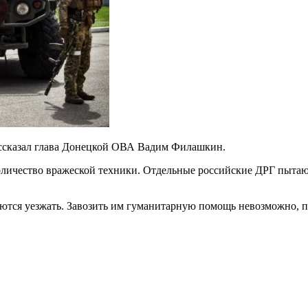
ссказал глава Донецкой ОВА Вадим Филашкин.
оличество вражеской техники. Отдельные российские ДРГ пытаю
аются уезжать. Завозить им гуманитарную помощь невозможно, по