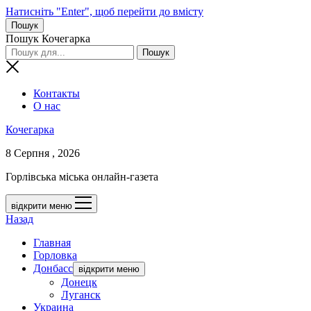
Натисніть "Enter", щоб перейти до вмісту
Пошук
Пошук Кочегарка
Контакты
О нас
Кочегарка
8 Серпня , 2026
Горлівська міська онлайн-газета
відкрити меню
Назад
Главная
Горловка
Донбасс
відкрити меню
Донецк
Луганск
Украина