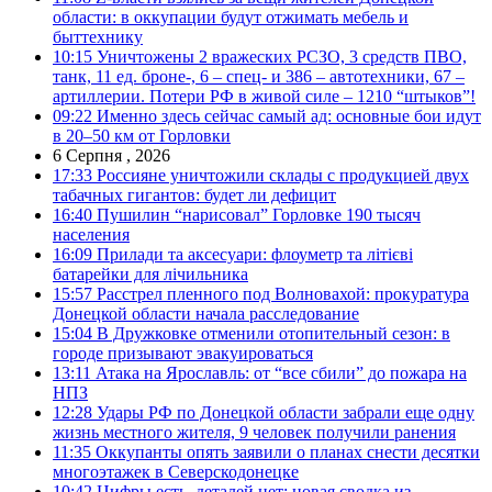
области: в оккупации будут отжимать мебель и
быттехнику
10:15
Уничтожены 2 вражеских РСЗО, 3 средств ПВО,
танк, 11 ед. броне-, 6 – спец- и 386 – автотехники, 67 –
артиллерии. Потери РФ в живой силе – 1210 “штыков”!
09:22
Именно здесь сейчас самый ад: основные бои идут
в 20–50 км от Горловки
6 Серпня , 2026
17:33
Россияне уничтожили склады с продукцией двух
табачных гигантов: будет ли дефицит
16:40
Пушилин “нарисовал” Горловке 190 тысяч
населения
16:09
Прилади та аксесуари: флоуметр та літієві
батарейки для лічильника
15:57
Расстрел пленного под Волновахой: прокуратура
Донецкой области начала расследование
15:04
В Дружковке отменили отопительный сезон: в
городе призывают эвакуироваться
13:11
Атака на Ярославль: от “все сбили” до пожара на
НПЗ
12:28
Удары РФ по Донецкой области забрали еще одну
жизнь местного жителя, 9 человек получили ранения
11:35
Оккупанты опять заявили о планах снести десятки
многоэтажек в Северскодонецке
10:42
Цифры есть, деталей нет: новая сводка из