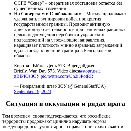
ОСГВ “Север” – оперативная обстановка остается без
существенных изменений.
На Сиверском и Слобожанском
– Москва продолжает
удерживать группировки войск прикрытия
государственной границы. Проводит активную
диверсионную деятельность в приграничных районах с
целью недопущения переброски украинских
подразделений на угрожающие направления,
наращивает плотность минно-взрывных заграждений
вдоль государственной границы в Белгородской
области.
Коротко. Війна. День 573. Відеодайджест
Briefly. War. Day 573. Video digest
#stoprussia
#ВІРЮвЗСУ
pic.twitter.com/Uh2i8PotRR
— Генеральний штаб ЗСУ (@GeneralStaffUA)
September 19, 2023
Ситуация в оккупации и рядах врага
Тем временем, снова подтверждается, что российские
террористы продолжают цинично нарушать нормы
международного гуманитарного права – они захватывают и